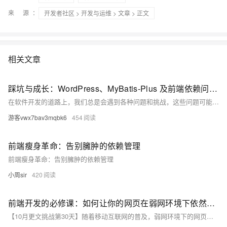
来 源：
开发者社区
>
开发与运维
>
文章
> 正文
相关文章
踩坑与成长：WordPress、MyBatis-Plus 及前端依赖问题解决记录
在软件开发的道路上，我们总是会遇到各种问题和挑战，这些问题可能是技术的限制，也可能是配置的误差。解决这些问题的过程通常是开发者成长的一部分。今天，我将与大家分享在开发过程中，涉及到 WordPress、MyBatis-Plus 和 前端依赖问题 时，我遇到的一些“坑”以及如何一步步解决它们的经验。
游客vwx7bav3mqbk6
454
前端瘦身革命：告别臃肿的依赖管理
前端瘦身革命：告别臃肿的依赖管理
小周sir
420
前端开发的必修课：如何让你的网页在弱网环境下依然流畅运行？
【10月更文挑战第30天】随着移动互联网的普及，弱网环境下的网页性能优化变得尤为重要。本文详细介绍了如何通过了解网络状况、优化资源加载、减少HTTP请求、调整弱网参数和代码优化等方法，提升网页在弱网环境下的加载速度和流畅性，从而改善用户体验。