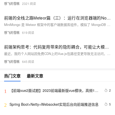
想飞的雪糕
2321
前端的全栈之路Meteor篇（三）：运行在浏览器端的NoSQL数据库副本-MiniMongo介绍及其前后端数据实时同步示例
MiniMongo 是 Meteor 框架中的客户端数据库组件，模拟了 MongoDB 的核心功能，允许前端开发者使用类似 MongoDB 的 API 进行数据操作。通过 Meteor 的数据同步机制，MiniMongo 与服务器端的 MongoDB 实现实时数据同步，确保数据一致性，支持发布/订阅模型和响应式数据源，适用于实时聊天、项目管理和协作工具等应用场景。
想飞的雪糕
619
前端架构思考：代码复用带来的隐形耦合，可能让大模型造轮子是更好的选择-从 CDN 依赖包被删导致个站打不开到数年前因11 行代码导致上千项目崩溃谈谈npm黑洞 - 统计下你的项目有多少个依赖吧！
最近，我的个人网站因免费CDN上的Vue.js包路径变更导致无法访问，引发了我对前端依赖管理的深刻反思。文章探讨了NPM依赖陷阱、开源库所有权与维护压力、NPM生态问题，并提出减少不必要的依赖、重视模块设计等建议，以提升前端项目的稳定性和可控性。通过“left_pad”事件及个人经历，强调了依赖管理的重要性和让大模型代替人造轮子的潜在收益
想飞的雪糕
645
热门文章
最新文章
【前端vue2面试题】2023前端最新版vue模块，高频17
2
1
问(上)
Spring Boot+Netty+Websocket实现后台向前端推送信息
5
2