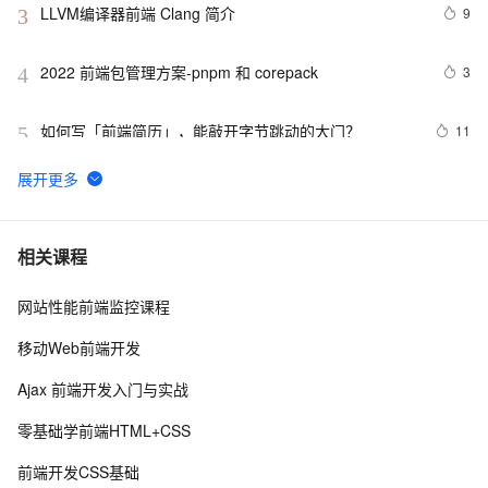
LLVM编译器前端 Clang 简介
9
3
2022 前端包管理方案-pnpm 和 corepack
3
4
如何写「前端简历」，能敲开字节跳动的大门？
11
5
而桌面app向来是web前端开发开发人员下意识的避开方
2
6
《智能前端技术与实践》——第 2 章 前端开发基础 ——
3
7
相关课程
2.2 HTML基础——2.2.1    HTML 文档基本结构（中）
网站性能前端监控课程
前端常见的HTTP状态码
6
8
移动Web前端开发
前端可观测性的宣讲-1022
7
9
Ajax 前端开发入门与实战
前后端分离，如何在前端项目中动态插入后端API基地
5
10
零基础学前端HTML+CSS
址？（in docker）
前端开发CSS基础