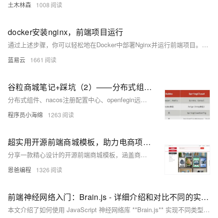
土木林森
1008
docker安装nginx，前端项目运行
通过上述步骤，你可以轻松地在Docker中部署Nginx并运行前端项目。这种方法不仅简化了部署流程，还确保了环境的一致性，提高了开发和运维的效率。确保按步骤操作，并根据项目的具体需求进行相应的配置调整。
蓝易云
1661
谷粒商城笔记+踩坑（2）——分布式组件、前端基础，nacos+feign+gateway+ES6+vue脚手架
分布式组件、nacos注册配置中心、openfegin远程调用、网关gateway、ES6脚本语言规范、vue、elementUI
程序员小海绵
1263
超实用开源前端商城模板，助力电商项目飞速启航！免费直接可用！
分享一款精心设计的开源前端商城模板，涵盖商品展示、购物车、订单处理、用户登录注册等核心功能，使用HTML、CSS、JS和jQuery构建，结构清晰，适合新手和资深开发者，助力电商项目快速启动。
恩爸编程
1326
前端神经网络入门：Brain.js - 详细介绍和对比不同的实现 - CNN、RNN、DNN、FFNN -无需准备环境打开浏览器即可测试运行-支持WebGPU加速
本文介绍了如何使用 JavaScript 神经网络库 **Brain.js** 实现不同类型的神经网络，包括前馈神经网络（FFNN）、深度神经网络（DNN）和循环神经网络（RNN）。通过简单的示例和代码，帮助前端开发者快速入门并理解神经网络的基本概念。文章还对比了各类神经网络的特点和适用场景，并简要介绍了卷积神经网络（CNN）的替代方案。