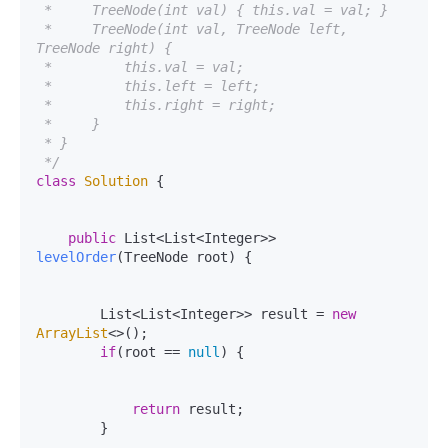
 *     TreeNode(int val) { this.val = val; }

 *     TreeNode(int val, TreeNode left, 
TreeNode right) {

 *         this.val = val;

 *         this.left = left;

 *         this.right = right;

 *     }

 * }

 */
class
Solution
 {

public
 List<List<Integer>> 
levelOrder
(TreeNode root)
 {

        List<List<Integer>> result = 
new
ArrayList
<>();

if
(root == 
null
) {

return
 result;

        }
