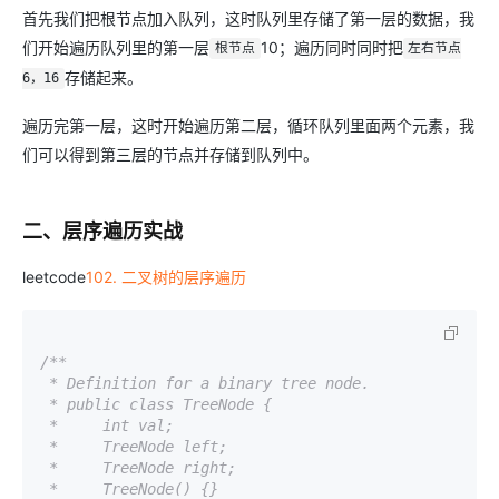
首先我们把根节点加入队列，这时队列里存储了第一层的数据，我
们开始遍历队列里的第一层
10；遍历同时同时把
根节点
左右节点
存储起来。
6，16
遍历完第一层，这时开始遍历第二层，循环队列里面两个元素，我
们可以得到第三层的节点并存储到队列中。
二、层序遍历实战
leetcode
102. 二叉树的层序遍历
/**

 * Definition for a binary tree node.

 * public class TreeNode {

 *     int val;

 *     TreeNode left;

 *     TreeNode right;

 *     TreeNode() {}
