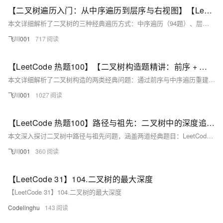
【二叉树遍历入门：从中序遍历到层序与右视图】【LeetCode 热题100】94:二叉树的中序遍历、102:二叉树的层序遍历、199:二叉树的右视图（详细解析）（Go语言版）
本文详细解析了二叉树的三种经典遍历方式：中序遍历（94题）、层序遍历（102题）和右视图（199题）。通过递归与迭代实现中序遍历，深入理解深度优先搜索（DFS）；借助队列完成层序遍历和右视图，掌握广度优先搜索（BFS）。文章对比DFS与BFS的思维方式，总结不同遍历的应用场景，为后续构造树结构奠定基础。
飞川001
717
【LeetCode 热题100】【二叉树构造题精讲：前序 + 中序建树 & 有序数组构造 BST】（详细解析）（Go语言版）
本文详细解析了二叉树构造的两类经典问题：通过前序与中序遍历重建二叉树（LeetCode 105），以及将有序数组转化为平衡二叉搜索树（BST，LeetCode 108）。文章从核心思路、递归解法到实现细节逐一拆解，强调通过索引控制子树范围以优化性能，并对比两题的不同构造逻辑。最后总结通用构造套路，提供进阶思考方向，帮助彻底掌握二叉树构造类题目。
飞川001
1027
【LeetCode 热题100】路径与祖先：二叉树中的深度追踪技巧（力扣437 / 236 ）（Go语言版）
本文深入探讨二叉树中路径与祖先问题，涵盖两道经典题目：LeetCode 437（路径总和 III）和236（最近公共祖先）。对于路径总和 III，文章分析了双递归暴力解法与前缀和优化方法，后者通过哈希表记录路径和，将时间复杂度从O(n²)降至O(n)。在最近公共祖先问题中，采用后序遍历递归查找，利用“自底向上”的思路确定最近公共祖先节点。文中详细解析代码实现与核心要点，帮助读者掌握深度追踪技巧，理解树结构中路径与节点关系的本质。这类问题在面试中高频出现，掌握其解法意义重大。
飞川001
360
【LeetCode 31】104.二叉树的最大深度
【LeetCode 31】104.二叉树的最大深度
Codelinghu
143