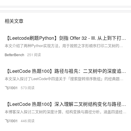
相关文章
【Leetcode刷题Python】剑指 Offer 32 - III. 从上到下打印二叉树 III
本文介绍了两种Python实现方法，用于按照之字形顺序打印二叉树的层次遍历结果，实现了在奇数层正序、偶数层反序打印节点的功能。
BetterBench
251
【LeetCode 热题100】路径与祖先：二叉树中的深度追踪技巧（力扣33 / 81/ 153/154）（Go语言版）
本文深入探讨了LeetCode中四道关于「搜索旋转排序数组」的经典题目，涵盖了无重复和有重复元素的情况。通过二分查找的变形应用，文章详细解析了每道题的解题思路和Go语言实现代码。关键点包括判断有序区间、处理重复元素以及如何缩小搜索范围。文章还总结了各题的异同，并推荐了类似题目，帮助读者全面掌握二分查找在旋转数组中的应用。无论是初学者还是有经验的开发者，都能从中获得实用的解题技巧和代码实现方法。
飞川001
573
【LeetCode 热题100】深入理解二叉树结构变化与路径特性（力扣104 / 226 / 114 / 543）（Go语言版）
本博客深入探讨二叉树的深度计算、结构变换与路径分析，涵盖四道经典题目：104（最大深度）、226（翻转二叉树）、114（展开为链表）和543（二叉树直径）。通过递归与遍历策略（前序、后序等），解析每题的核心思路与实现方法。结合代码示例（Go语言），帮助读者掌握二叉树相关算法的精髓。下一讲将聚焦二叉树构造问题，欢迎持续关注！
飞川001
446