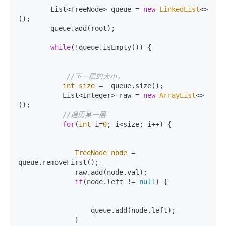
        List<TreeNode> queue = 
new
LinkedList
<>
();

        queue.add(root);

while
(!queue.isEmpty()) {

//下一层的大小，
int
size
=
  queue.size();

           List<Integer> raw = 
new
ArrayList
<>
();

//遍历某一层
for
(
int
 i=
0
; i<size; i++) {

TreeNode
node
=
queue.removeFirst();

              raw.add(node.val);

if
(node.left != 
null
) {

                  queue.add(node.left);

              }
