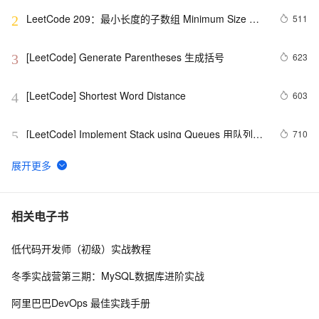
LeetCode 209：最小长度的子数组 Minimum Size 
511
2
Subarray Sum
[LeetCode] Generate Parentheses 生成括号
623
3
[LeetCode] Shortest Word Distance
603
4
[LeetCode] Implement Stack using Queues 用队列来
710
5
实现栈
[LeetCode] Minimum Depth of Binary Tree
1
6
经典Leetcode算法题分享(字符串)
6
7
相关电子书
低代码开发师（初级）实战教程
[LeetCode] Nim Game
7
8
冬季实战营第三期：MySQL数据库进阶实战
leetcode  226 Invert Binary Tree 翻转二叉树
3
9
阿里巴巴DevOps 最佳实践手册