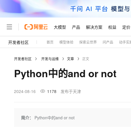
大模型
产品
解决方案
权益
定价
开发者社区
首页
模型体验
探索云世界
问产品
动手实
大模型
产品
解决方案
权益
定价
云市场
伙伴
服务
了解阿里云
精选产品
精选解决方案
普惠上云
产品定价
精选商城
成为销售伙伴
售前咨询
为什么选择阿里云
千问AI平台
开发者社区
开发与运维
文章
正文
了解云产品的定价详情
大模型服务平台百炼
千问办公，解锁你的工作
普惠上云 官方力荐
分销伙伴
在线服务
网站建设
什么是云计算
大
Python中的and or not
大模型服务与应用平台
企业级Agent产品，直接
云服务器38元/年起，超
咨询伙伴
多端小程序
技术领先
云上成本管理
售后服务
轻量应用服务器
Agency Agents：拥
官方推荐返现计划
大模型
精选产品
精选解决方案
Salesforce 国际版订阅
稳定可靠
管理和优化成本
推荐新用户得奖励，单订单
销售伙伴合作计划
2024-08-16
1178
发布于天津
自助服务
友盟天域
安全合规
人工智能与机器学习
AI
文本生成
云数据库 RDS
HappyHorse 打造一
云工开物
无影生态合作计划
在线服务
观测云
分析师报告
高校专属算力普惠，学生认
计算
互联网应用开发
Qwen3.8-Max
HOT
Salesforce On Alibaba C
工单服务
Tuya 物联网平台阿里云
研究报告与白皮书
人工智能平台 PAI
快速拥有专属 OpenClaw
简介：
Python中的and or not
大模
Consulting Partner 合
大数据
容器
智能体时代全能旗舰模型
免费试用
短信专区
一站式AI开发、训练和推
蓝凌 OA
AI 大模型销售与服务生
现代化应用