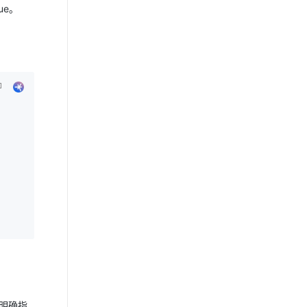
ue。
来明确指