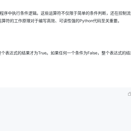
Deepseek-v4-pro
HappyHors
同享
万小智 AI 建站低至 15元/月
Qoder CN
AI 短剧/漫剧
云原生数据库 
快递物流查询
WordPress
成为服务伙
高校合作
点，立即开启云上创新
覆盖公网/内网、递归/权威、移动APP等全场景解析服务
送.CN域名，送备案服务码
基于千问大模型等，支持代码智能生成、研发智能问答
AI助力短剧
态智能体模型
旗舰 MoE 大模型，百万上下文与顶尖推理能力
图生视频，流
用于在程序中执行条件逻辑。这些运算符不仅限于简单的条件判断，还在控制流（
Ubuntu
服务生态伙伴
云工开物
算符的工作原理对于编写高效、可读性强的Python代码至关重要。
企业应用
Works
Night Plan 支持 Qwen 3.8-Max
云原生大数据计算服务 MaxCompute
AI 办公
容器服务 Kub
NEW
GLM-5.2
Wan2.7-T
Red Hat
30+ 款产品免费体验
Data Agent 驱动的一站式 Data+AI 开发治理平台
夜间 5 折，Qwen/Meoo/TokenPlan 客户专享
面向分析的企业级SaaS模式云数据仓库
AI智能应用
提供一站式管
科研合作
视觉 Coding、空间感知、多模态思考等全面升级
1M上下文，专为长程任务能力而生
ERP
堂（旗舰版）
SUSE
智能客服
CRM
防护产品
2个月
自动承接线索
建站小程序
个表达式的结果才为True。如果任何一个条件为False，整个表达式的结
OA 办公系统
AI 应用构建
大模型原生
力提升
财税管理
模板建站
Qoder
大模型服务平台百炼-应用模版
HOT
NEW
面向真实软件
个人版上线、团队版降价；千问3.8-Max首发发尝鲜
丰富多元化的应用模版和解决方案
400电话
定制建站
万有无界
大模型服务平台百炼-智能体
方案
广告营销
模板小程序
的模型效果
灵活可视化地构建企业级 Agent
定制小程序
秒悟
人工智能平台 PAI
APP 开发
云端极速 AI 
新一代 AI 视频生成模型，深度适配广告营销等场景
AI Native 的算法工程平台，一站式完成建模、训练、推理服务部署
建站系统