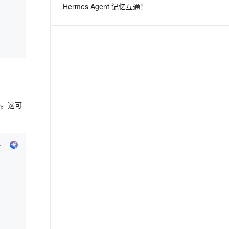
Hermes Agent 记忆互通！
息提取
与 AI 智能体进行实时音视频通话
从文本、图片、视频中提取结构化的属性信息
构建支持视频理解的 AI 音视频实时通话应用
t.diy 一步搞定创意建站
构建大模型应用的安全防护体系
通过自然语言交互简化开发流程,全栈开发支持
通过阿里云安全产品对 AI 应用进行安全防护
e。这可