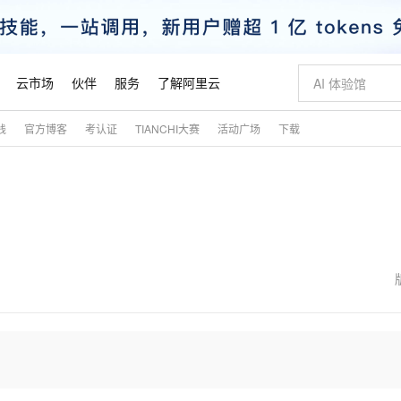
云市场
伙伴
服务
了解阿里云
践
官方博客
考认证
TIANCHI大赛
活动广场
下载
AI 特惠
数据与 API
成为产品伙伴
企业增值服务
最佳实践
价格计算器
AI 场景体
基础软件
产品伙伴合
阿里云认证
市场活动
配置报价
大模型
自助选配和估算价格
新方式
睿译宝，AI翻译排版一步到位
智启 AI 普惠权益
产品生态集成认证中心
企业支持计划
云上春晚
域名与网站
千问官方 MaaS 平台，为开发者和 Agent 而生，新用户赠送 1 亿 + tokens 额度
Qwen Aud
AI Coding
阿里云Maa
2026 阿里云
云服务器 E
为企业打
数据集
Windows
大模型认证
模型
NEW
NEW
交付可用成果
值低价云产品抢先购
上传文档即自动完成翻译和格式还原
至高享 1亿+免费 tokens，加速 Al 应用落地
提供智能易用的域名与建站服务
智能编程，一键
安全可靠、
产品生态伙伴
专家技术服务
云上奥运之旅
弹性计算合作
阿里云中企出
手机三要素
宝塔 Linux
全部认证
价格优势
有专属领域专家
GLM-5.2：长任务时代开源旗舰模型
阿里云 OPC 创新助力计划
千问大模型
即刻拥有 DeepS
AI 电商营销
对象存储 O
大模型
产品生态伙伴工作台
企业增值服务台
云栖战略参考
云存储合作计
云栖大会
身份实名认证
CentOS
训练营
推动算力普惠，释放技术红利
最高返9万
多领域专家智能体,一键组建 AI 虚拟交付团队
快速构建应用程序和网站，即刻迈出上云第一步
至高百万元 Token 补贴，加速一人公司成长
多元化、高性能、安全可靠的大模型服务
真正可用的 1M 上下文,一次完成代码全链路开发
轻松解锁专属 Dee
从图文生成到
云上的中国
数据库合作计
活动全景
短信
Docker
图片和
站式影视创作平台
Hermes Agent，打造自进化智能体
Token Plan 模型订阅计划
数字证书管理服务（原SSL证书）
5 分钟轻松部署
AI 广告创作
无影云电脑
企业成长
NEW
信息公告
看见新力量
云网络合作计
OCR 文字识别
JAVA
证享300元代金券
可视化编排打通从文字构思到成片全链路闭环
全托管，含MySQL、PostgreSQL、SQL Server、MariaDB多引擎
自主进化，持久记忆，越用越聪明
Qwen3.8-Max 首发尝鲜，限时加量 10 倍，夜间低至2折
实现全站HTTPS，呈现可信的WEB访问
图文、视频一
随时随地安
魔搭 Mode
Kimi-K3
HappyHors
NEW
loud
服务实践
官网公告
金融模力时刻
Salesforce O
版
发票查验
全能环境
Claude Code + GStack 打造工程团队
千问办公，限时限量积分加倍
Qoder
低代码高效构
AI 建站
短信服务
型
NEW
作计划
Kimi 最新旗舰模型，长程编程与推理利器
让文字生成流
计划
创新中心
魔搭 ModelSc
健康状态
理服务
让AI从“聊天伙伴”进化为能干活的“数字员工”
安装技能 GStack，拥有专属 AI 工程团队
你的AI工作搭子，覆盖日常办公高频场景
面向真实软件的智能体编程平台
0 代码专业建
客户案例
天气预报查询
操作系统
态合作计划