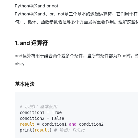
存储
天池大赛
Qwen3.7-Plus
云解析DNS
解决方案免费试用 新老
电子合同
Python中的and or not
最高领取价值200元试用
能看、能想、能动手的多模
安全
网络与CDN
Python中的and、or、not是三个基本的逻辑运算符，它们
AI 算法大赛
畅捷通
句）、循环、函数参数验证等多个方面发挥重要作用。理解这些运
大数据开发治理平台 Data
AI 产品 免费试用
网络
安全
云开发大赛
Qwen3-VL-Plus
Tableau 订阅
1亿+ 大模型 tokens 和 
可观测
入门学习赛
中间件
AI空中课堂在线直播课
云防火墙
140+云产品 免费试用
1. and 运算符
上云与迁云
云原生的云上边界网络安全
产品新客免费试用，最长1
数据库
生态解决方案
and运算符用于组合两个或多个条件，当所有条件都为True时，整
大模型服务
企业出海
大模型ACA认证体验
大数据计算
alse。
助力企业全员 AI 认知与能
行业生态解决方案
千问AI平台-Token Plan
政企业务
媒体服务
开发者生态解决方案
基本用法
企业服务与云通信
千问AI平台-模型体验
AI 开发和 AI 应用解决
在线体验全尺寸、多种模态
域名与网站
# 示例1：基本使用 
Happy 系列大模型
终端用户计算
condition1 = True 

result
 = condition1 
and
 condition2 

Serverless
print(
result
) 
# 输出: False 
开发工具