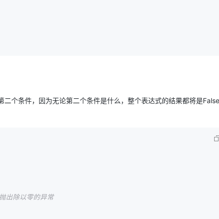
AI 应用
10分钟微调：让0.6B模型媲美235B模
多模态数据信
型
依托云原生高可用架构,实现Dify私有化部署
用1%尺寸在特定领域达到大模型90%以上效果
一个 AI 助手
超强辅助，Bol
即刻拥有 DeepSeek-R1 满血版
在企业官网、通讯软件中为客户提供 AI 客服
多种方案随心选，轻松解锁专属 DeepSeek
估第二个条件，因为无论第二个条件是什么，整个表达式的结果都将是Fals
并抛出除以零的异常 