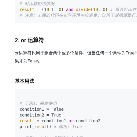
# 对比非短路情况 
result
 = (
10
 != 
0
) 
and
divide
(
10
, 
0
) 
# 将会打印
# 注意：上面的代码在实际环境中应避免，仅用于说明短路行
2. or 运算符
or运算符也用于组合两个或多个条件，但当任何一个条件为True
果才为False。
基本用法
# 示例1：基本使用 
condition1 = False 

result
 = condition1 
or
 condition2 

print(
result
) 
# 输出: True 