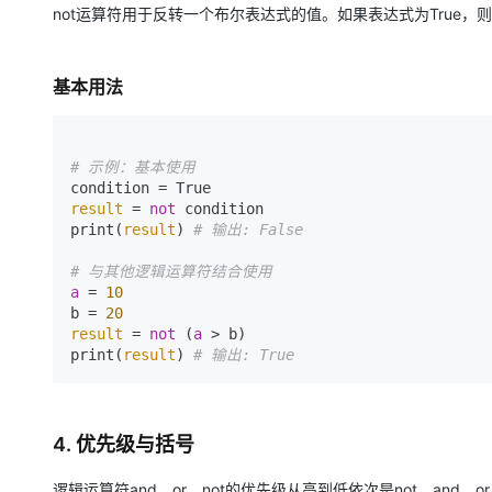
not运算符用于反转一个布尔表达式的值。如果表达式为True，则no
基本用法
# 示例：基本使用 
result
 = 
not
 condition 

print(
result
) 
# 输出: False 
# 与其他逻辑运算符结合使用 
a
 = 
10
b = 
20
result
 = 
not
 (
a
 > b) 

print(
result
) 
# 输出: True
4. 优先级与括号
逻辑运算符and、or、not的优先级从高到低依次是not、a