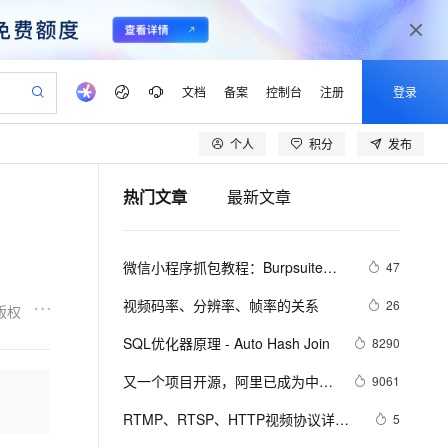
文档
备案
控制台
注册
登录
个人
积分
发布
验
作计划
器
AI 活动
专业服务
服务伙伴合作计划
开发者社区
加入我们
产品动态
服务平台百炼
阿里云 OPC 创新助力计划
热门文章
最新文章
一站式生成采购清单，支持单品或批量购买
io：打造专属 AI 语音助手
S产品伙伴计划（繁花）
峰会
CS
造的大模型服务与应用开发平台
一句话生成原生可编辑精美 PPT 文稿
AI 生产力先锋
Al MaaS 服务伙伴赋能合作
域名
博文
Careers
至高可申请百万元
Qwen3.8-Max 模型上线
开启高性价比 AI 编程新体验
弹性可伸缩的云计算服务
Qwen-Audio-3.0-Realtime 端到端实时语音角色扮演
输入一句话想法, 轻松生成专业的 PPT
先锋实践拓展 AI 生产力的边界
Token 补贴，五大权
计划
海大会
伙伴信用分合作计划
商标
问答
社会招聘
微信小程序抓包教程：Burpsuite版 
47
益加速 OPC 成功
eek-V4-Pro
SS
一键部署幻兽帕鲁游戏服务器
飞天发布时刻
HOT
Open Search 向量检索版支
划
备案
电子书
校园招聘
附所需工具
pSeek-V4-Pro
视频创作，一键激活电商全链路生产力
稳定、安全、高性价比、高性能的云存储服务
一键购买专属联机服务器，轻松开启游戏
所见，即是所愿
持视频检索 Pipeline 功能
更多支持
视频码率、分辨率、帧率的关系
26
版权
划
公司注册
镜像站
视频生成
语音识别与合成
专属 QwenPaw
漫剧工坊：一站式动画创作平台
AI 实训营
HOT
应用身份服务 (IDaaS)
SQL优化器原理 - Auto Hash Join
8290
合作伙伴培训与认证
划
上云迁移
站生成，高效打造优质广告素材
全接入的云上超级电脑
从聊天伙伴进化为能主动干活的本地数字员工
快速生产连贯的高质量长漫剧
从基础到进阶，Agent 创客手把手教你
OpenClaw 管理能力上线
lScope
我要反馈
e-1.1-T2V
Qwen3-TTS-Flash
又一个项目开源，阿里已成为中国
9061
查询合作伙伴
n Alibaba Cloud ISV 合作
代维服务
建企业门户网站
10 分钟搭建微信、支付宝小程序
MaxCompute MaxFrame 提
开源的关键力量？
畅细腻的高质量视频
离线语音合成大模型，多语言方言自适应，低延迟高稳定
创新加速
RTMP、RTSP、HTTP视频协议详解
ope
登录合作伙伴管理后台
5
我要建议
站，无忧落地极速上线
以可视化方式快速构建移动和 PC 门户网站
国内短信简单易用，安全可靠，秒级触达，全球覆盖200+国家和地区。
高效部署网站，快速应用到小程序
供自动弹性内存功能
（附：直播流地址、播放软件）