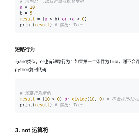
# 示例2：与比较运算符结合使用 
a
 = 
10
b = 
5
result
 = (
a
 > b) 
or
 (
a
 < 
0
) 

print(
result
) 
# 输出: True
短路行为
与and类似，or也有短路行为：如果第一个条件为True，则不
python复制代码
# 短路行为示例 
result
 = (
10
 > 
0
) 
or
divide
(
10
, 
0
) 
# 不会执行divi
print(
result
) 
# 输出: True
3. not 运算符