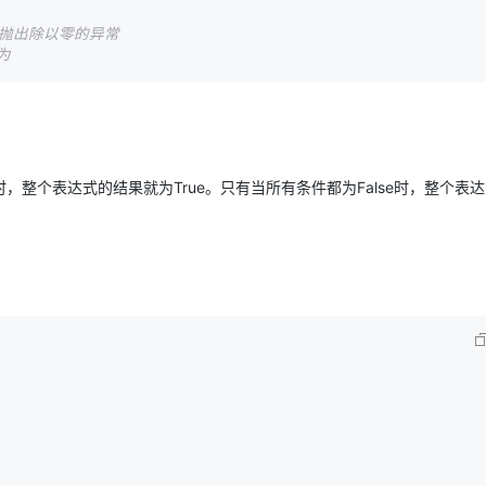
并抛出除以零的异常 
为
时，整个表达式的结果就为True。只有当所有条件都为False时，整个表