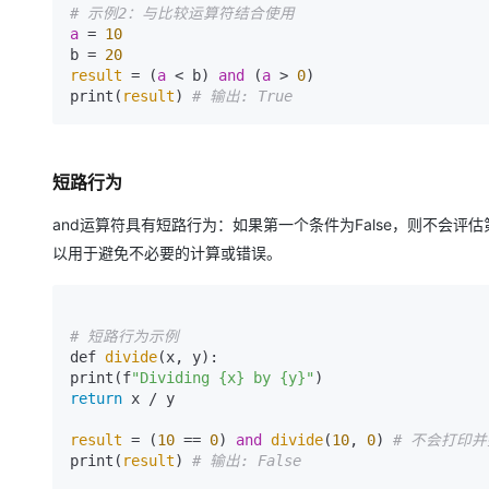
大模型解决方案
# 示例2：与比较运算符结合使用 
a
 = 
10
迁移与运维管理
b = 
20
快速部署 Dify，高效搭建 
result
 = (
a
 < b) 
and
 (
a
 > 
0
) 

专有云
print(
result
) 
# 输出: True
10 分钟在聊天系统中增加
短路行为
and运算符具有短路行为：如果第一个条件为False，则不会评
以用于避免不必要的计算或错误。
# 短路行为示例 
def 
divide
(x, y): 

print(f
"Dividing {x} by {y}"
return
 x / y 

result
 = (
10
 == 
0
) 
and
divide
(
10
, 
0
) 
# 不会打印
print(
result
) 
# 输出: False 