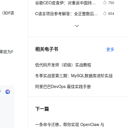
安全
谷歌CEO皮查伊：对重返中国持开
我要投诉
e-1.1-I2V
Cosyvoice-V3-Flash
750
PolarDB
上云场景组合购
Milvus 弹性伸缩功能新增节
伴
放态度
漫剧创作，剧本、分镜、视频高效生成
100%兼容MySQL、PostgreSQL，兼容Oracle，支持集中和分布式
覆盖90%+业务场景，专享组合折扣价
点支持范围
畅自然，细节丰富
高表现力语音合成大模型，语音克隆听感自然
如if语
VPN
C语言项目参考解答：全正整数后再
654
计算
ernetes 版 ACK
云聚AI 严选权益
AI 原生数据库服务发布
SSL 证书
俗人解读 三维渲染 的工作过程
657
2V
Fun-ASR
，一键激活高效办公新体验
理容器应用的 K8s 服务
精选AI产品，从模型到应用全链提效
Agent 数据网关
文戏情感细腻自然，动作戏激烈拳拳到肉，实现更强表演能力
支持中英文自由切换，具备更强的噪声鲁棒性
堡垒机
国土档案管理信息系统【档案著
581
AI 用量加速计划
云原生数据库 PolarDB
录】-他项权利类档案著录
防火墙
、识别商机，让客服更高效、服务更出色。
使用TWO_TASK或者LOCAL环境变
新老同享，达量后返
Agentic Database 发布
586
相关电子书
更多
果就为F
量?
主机安全
应用
低代码开发师（初级）实战教程
千问办公
NEW
AI 应用及服务市场
的智能体编程平台
一站式AI生产力平台
冬季实战营第三期：MySQL数据库进阶实战
AI 应用
伶鹊
阿里巴巴DevOps 最佳实践手册
企业级人与Agent协作平台，接入和调度多个数字员工
智能客服平台，对话机器人、对话分析、智能外呼
大模型
大模型服务平台百炼 - 全妙
自然语言处理
下一篇
应用创作平台
多模态内容创作工具，已接入 DeepSeek
数据标注
机器学习
一条命令迁移，帮你实现 OpenClaw 与