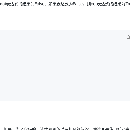
t表达式的结果为False；如果表达式为False，则not表达式的结果为Tr
nd、or。但是，为了代码的可读性和避免潜在的逻辑错误，建议总是使用括号