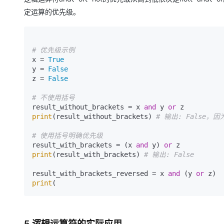
定运算的优先级。
# 优先级示例 
x = 
True
y = 
False
z = 
False
# 不使用括号 
result_without_brackets = x 
and
 y 
or
print
(result_without_brackets) 
# 输出: False，因
# 使用括号明确优先级 
result_with_brackets = (x 
and
 y) 
or
print
(result_with_brackets) 
# 输出: False 
result_with_brackets_reversed = x 
and
 (y 
or
print
5.逻辑运算符的实际应用