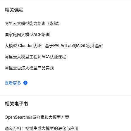
小红书负面下拉词删除实战方法与技巧
45
7
相关课程
阿里云大模型能力培训（永耀）
千景 3DVR 全景：轻量化实景数字孪生，打造制造业云
43
8
端验厂数字化方案
国家电网大模型ACP培训
物联网卡：物联网卡不能使用，几招帮您解决！
42
9
大模型 Clouder认证：基于PAI ArtLab的AIGC设计基础
基于JT808协议车载监控系统温湿度监测功能详解
42
10
阿里云大模型工程师ACA认证课程
阿里云百炼大模型产品实践
查看更多
相关电子书
OpenSearch向量检索和大模型方案
通义万相：视觉生成大模型的进化与应用