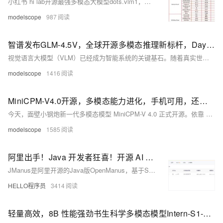
小红书 hi lab开源最强多模态大模型dots.vlm1，性能对标闭源 Gemini 2.5 Pro 和 Seed-VL1.5
modelscope
987
智谱发布GLM-4.5V，全球开源多模态推理新标杆，Day0推理微调实战教程到！
视觉语言大模型（VLM）已经成为智能系统的关键基石。随着真实世界的智能任务越来越复杂，VLM模型也亟需在基本的多模态感知之外，逐渐增强复杂任务中的推理能力，提升自身的准确性、全面性和智能化程度，使得复杂问题解决、长上下文理解、多模态智能体等智能任务成为可能。
modelscope
1416
MiniCPM-V4.0开源，多模态能力进化，手机可用，还有最全CookBook！
今天，面壁小钢炮新一代多模态模型 MiniCPM-V 4.0 正式开源。依靠 4B 参数，取得 在 OpenCompass、OCRBench、MathVista 等多个榜单上取得了同级 SOTA 成绩，且 实现了在手机上稳定、丝滑运行。此外，官方也正式开源了 推理部署工具 MiniCPM-V CookBook，帮助开发者面向不同需求、不同场景、不同设备，均可实现开箱即用的轻量、简易部署。
modelscope
1585
阿里出手！Java 开发者狂喜！开源 AI Agent 框架 JManus 来了，初次见面就心动～
JManus是阿里开源的Java版OpenManus，基于Spring AI Alibaba框架，助力Java开发者便捷应用AI技术。支持多Agent框架、网页配置、MCP协议及PLAN-ACT模式，可集成多模型，适配阿里云百炼平台与本地ollama。提供Docker与源码部署方式，具备无限上下文处理能力，适用于复杂AI场景。当前仍在完善模型配置等功能，欢迎参与开源共建。
HELLO程序员
3414
轻量高效，8B 性能强劲书生科学多模态模型Intern-S1-mini开源