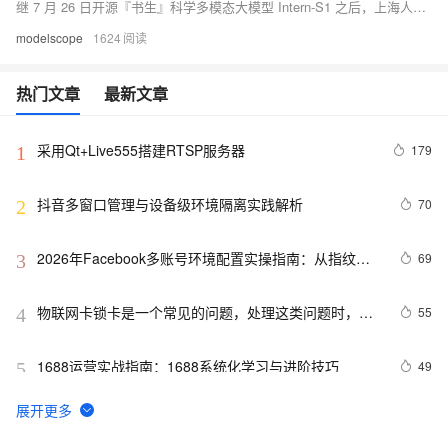
继 7 月 26 日开源『书生』科学多模态大模型 Intern-S1 之后，上海人工智能实验室（上海AI实验室）在8月23日推出了轻量化版本 Intern-S1-mini。
modelscope
1624
热门文章
最新文章
采用Qt+Live555搭建RTSP服务器
179
1
抖音多窗口管理与设备级环境隔离实践解析
70
2
2026年Facebook多账号环境配置实操指南：从指纹参
69
3
数校验到运营节奏设计
物联网卡锁卡是一个常见的问题，处理这类问题时，可
55
4
以根据锁卡的具体原因采取相应的解决措施。以下是一
些常见的物联网卡锁卡原因及其处理方法
1688运营实战指南：1688系统化学习与进阶技巧
49
5
贴片卡与插拔卡
45
6