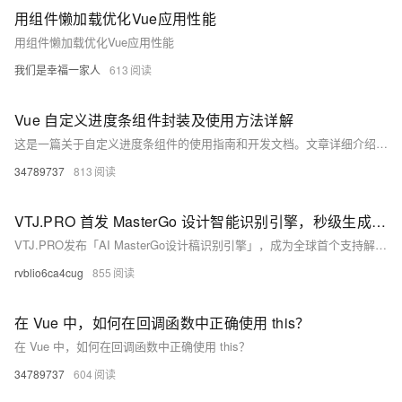
用组件懒加载优化Vue应用性能
用组件懒加载优化Vue应用性能
我们是幸福一家人
613
Vue 自定义进度条组件封装及使用方法详解
这是一篇关于自定义进度条组件的使用指南和开发文档。文章详细介绍了如何在Vue项目中引入、注册并使用该组件，包括基础与高级示例。组件支持分段配置（如颜色、文本）、动画效果及超出进度提示等功能。同时提供了完整的代码实现，支持全局注册，并提出了优化建议，如主题支持、响应式设计等，帮助开发者更灵活地集成和定制进度条组件。资源链接已提供，适合前端开发者参考学习。
34789737
813
VTJ.PRO 首发 MasterGo 设计智能识别引擎，秒级生成 Vue 代码
VTJ.PRO发布「AI MasterGo设计稿识别引擎」，成为全球首个支持解析MasterGo原生JSON文件并自动生成Vue组件的AI工具。通过双引擎架构，实现设计到代码全流程自动化，效率提升300%，助力企业降本增效，引领“设计即生产”新时代。
rvblio6ca4cug
855
在 Vue 中，如何在回调函数中正确使用 this？
在 Vue 中，如何在回调函数中正确使用 this？
34789737
604