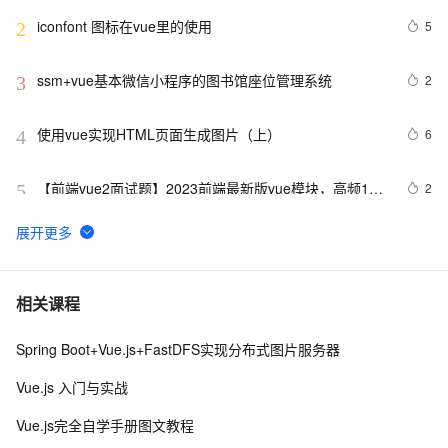
iconfont 图标在vue里的使用
5
2
ssm+vue基本微信小程序的图书馆座位管理系统
2
3
使用vue实现HTML页面生成图片（上）
6
4
【前端vue2面试题】2023前端最新版vue模块，高频17
2
5
问(上)
从零带你手把手实现Vue3响应式原理-下（Map和Set的处
5
6
理）
3分钟搞懂Vue整合Echarts实现可视化界面
5
7
相关课程
Spring Boot+Vue.js+FastDFS实现分布式图片服务器
vue3源码解析 --- 组件渲染：vnode 到真实 DOM 是如何
1
8
转变的
Vue.js 入门与实战
手拉手带你用 Vue3 + VantUI 写一个移动端脚手架 系列
9
9
Vue.js完全自学手册图文教程
二 （页面布局与兼容）