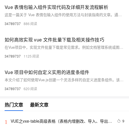
Vue 表情包输入组件实现代码及详细开发流程解析
这是一篇关于 Vue 表情包输入组件的使用方法与封装指南的文章。通过安装依赖、全局注册和局部使用，可以快速集成表情包功能到 Vue 项目中。文章还详细介绍了组件的封装实现、高级配置（如自定义表情列表、主题定制、动画效果和懒加载）以及完整集成示例。开发者可根据需求扩展功能，例如 GIF 搜索或自定义表情上传，提升用户体验。资源链接提供进一步学习材料。
34789737
886
如何高效实现 vue 文件批量下载及相关操作技巧
在Vue项目中，实现文件批量下载是常见需求。例如文档管理系统或图片库应用中，用户可能需要一次性下载多个文件。本文介绍了三种技术方案：1) 使用`file-saver`和`jszip`插件在前端打包文件为ZIP并下载；2) 借助后端接口完成文件压缩与传输；3) 使用`StreamSaver`解决大文件下载问题。同时，通过在线教育平台的实例详细说明了前后端的具体实现步骤，帮助开发者根据项目需求选择合适方案。
34789737
1125
Vue 项目中如何自定义实用的进度条组件
本文介绍了如何使用Vue.js创建一个灵活多样的自定义进度条组件。该组件可接受进度段数据数组作为输入，动态渲染进度段，支持动画效果和内容展示。当进度超出总长时，超出部分将以红色填充。文章详细描述了组件的设计目标、实现步骤（包括props定义、宽度计算、模板渲染、动画处理及超出部分的显示），并提供了使用示例。通过此组件，开发者可根据项目需求灵活展示进度情况，优化用户体验。资源地址：[https://pan.quark.cn/s/35324205c62b](https://pan.quark.cn/s/35324205c62b)。
34789737
620
热门文章
最新文章
VUE之vxe-table高级表格（表格内增删改、导入、导出、
9
1
自定义打印、列设置隐藏显示等）用法