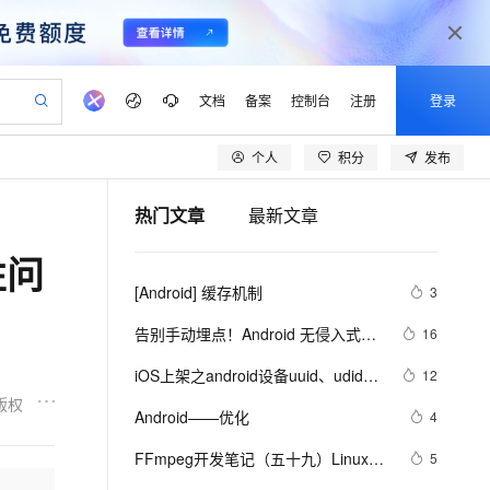
文档
备案
控制台
注册
登录
个人
积分
发布
验
作计划
器
AI 活动
专业服务
服务伙伴合作计划
开发者社区
加入我们
产品动态
服务平台百炼
阿里云 OPC 创新助力计划
热门文章
最新文章
一站式生成采购清单，支持单品或批量购买
io：打造专属 AI 语音助手
S产品伙伴计划（繁花）
峰会
CS
造的大模型服务与应用开发平台
一句话生成原生可编辑精美 PPT 文稿
AI 生产力先锋
Al MaaS 服务伙伴赋能合作
域名
博文
Careers
至高可申请百万元
Qwen3.8-Max 模型上线
性问
开启高性价比 AI 编程新体验
弹性可伸缩的云计算服务
Qwen-Audio-3.0-Realtime 端到端实时语音角色扮演
输入一句话想法, 轻松生成专业的 PPT
先锋实践拓展 AI 生产力的边界
Token 补贴，五大权
计划
海大会
伙伴信用分合作计划
商标
问答
社会招聘
[Android] 缓存机制
3
益加速 OPC 成功
eek-V4-Pro
SS
一键部署幻兽帕鲁游戏服务器
飞天发布时刻
HOT
Open Search 向量检索版支
划
备案
电子书
校园招聘
pSeek-V4-Pro
视频创作，一键激活电商全链路生产力
稳定、安全、高性价比、高性能的云存储服务
一键购买专属联机服务器，轻松开启游戏
所见，即是所愿
持视频检索 Pipeline 功能
更多支持
告别手动埋点！Android 无侵入式数
16
划
公司注册
镜像站
视频生成
语音识别与合成
据采集方案深度解析
专属 QwenPaw
漫剧工坊：一站式动画创作平台
AI 实训营
HOT
应用身份服务 (IDaaS)
iOS上架之android设备uuid、udid使
12
合作伙伴培训与认证
划
上云迁移
站生成，高效打造优质广告素材
全接入的云上超级电脑
从聊天伙伴进化为能主动干活的本地数字员工
快速生产连贯的高质量长漫剧
从基础到进阶，Agent 创客手把手教你
OpenClaw 管理能力上线
用教程
版权
lScope
我要反馈
e-1.1-T2V
Qwen3-TTS-Flash
Android——优化
4
查询合作伙伴
n Alibaba Cloud ISV 合作
代维服务
建企业门户网站
10 分钟搭建微信、支付宝小程序
MaxCompute MaxFrame 提
畅细腻的高质量视频
离线语音合成大模型，多语言方言自适应，低延迟高稳定
创新加速
FFmpeg开发笔记（五十九）Linux编
ope
登录合作伙伴管理后台
5
我要建议
站，无忧落地极速上线
以可视化方式快速构建移动和 PC 门户网站
国内短信简单易用，安全可靠，秒级触达，全球覆盖200+国家和地区。
高效部署网站，快速应用到小程序
供自动弹性内存功能
译ijkplayer的Android平台so库