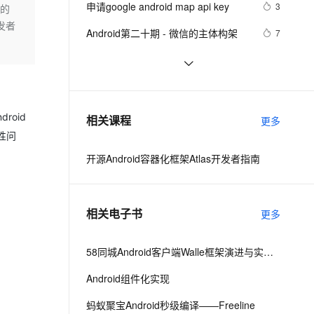
安全
申请google android map api key
我要投诉
e-1.1-I2V
Cosyvoice-V3-Flash
3
图的
PolarDB
上云场景组合购
Milvus 弹性伸缩功能新增节
伴
发者
漫剧创作，剧本、分镜、视频高效生成
100%兼容MySQL、PostgreSQL，兼容Oracle，支持集中和分布式
覆盖90%+业务场景，专享组合折扣价
点支持范围
畅自然，细节丰富
高表现力语音合成大模型，语音克隆听感自然
VPN
Android第二十期 - 微信的主体构架
7
ernetes 版 ACK
云聚AI 严选权益
AI 原生数据库服务发布
SSL 证书
Android布局变化时动画效果的现实
4
2V
Fun-ASR
，一键激活高效办公新体验
理容器应用的 K8s 服务
精选AI产品，从模型到应用全链提效
Agent 数据网关
(一)
文戏情感细腻自然，动作戏激烈拳拳到肉，实现更强表演能力
支持中英文自由切换，具备更强的噪声鲁棒性
堡垒机
Android显示GIF动画完整示例(一)
745
AI 用量加速计划
云原生数据库 PolarDB
防火墙
、识别商机，让客服更高效、服务更出色。
android launcher2
新老同享，达量后返
Agentic Database 发布
7
roid
相关课程
更多
主机安全
应用
性问
开源Android容器化框架Atlas开发者指南
千问办公
NEW
AI 应用及服务市场
的智能体编程平台
一站式AI生产力平台
AI 应用
伶鹊
相关电子书
更多
企业级人与Agent协作平台，接入和调度多个数字员工
智能客服平台，对话机器人、对话分析、智能外呼
大模型
大模型服务平台百炼 - 全妙
58同城Android客户端Walle框架演进与实践之路
自然语言处理
应用创作平台
多模态内容创作工具，已接入 DeepSeek
Android组件化实现
数据标注
机器学习
蚂蚁聚宝Android秒级编译——Freeline