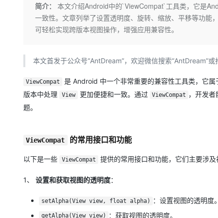
存储
天池大赛
Qwen3.7-Plus
简介：
本文介绍Android中的`ViewCompat`工具类，它
云解析DNS
解决方案免费试用 新老
电子合同
一致性。文章列举了设置透明度、旋转、缩放、平移等功能，并提
最高领取价值200元试用
能看、能想、能动手的多模
安全
网络与CDN
AI 算法大赛
畅捷通
可轻松实现跨版本视图操作，增强应用兼容性。
大数据开发治理平台 Data
AI 产品 免费试用
网络
安全
云开发大赛
Qwen3-VL-Plus
Tableau 订阅
1亿+ 大模型 tokens 和 
可观测
入门学习赛
中间件
本文首发于公众号“AntDream”，欢迎微信搜索“AntDre
AI空中课堂在线直播课
云防火墙
140+云产品 免费试用
上云与迁云
云原生的云上边界网络安全
产品新客免费试用，最长1
数据库
是 Android 中一个非常重要的兼容性工具类，它属于 
ViewCompat
生态解决方案
大模型服务
版本中处理
更加便捷和一致。通过
，开发者
企业出海
View
ViewCompat
大模型ACA认证体验
大数据计算
题。
助力企业全员 AI 认知与能
行业生态解决方案
千问AI平台-Token Plan
政企业务
媒体服务
开发者生态解决方案
企业服务与云通信
的常用接口和功能
ViewCompat
千问AI平台-模型体验
AI 开发和 AI 应用解决
在线体验全尺寸、多种模态
域名与网站
以下是一些
提供的常用接口和功能，它们主要涉及
ViewCompat
Happy 系列大模型
终端用户计算
1、
设置和获取视图的透明度
：
Serverless
：设置视图的透明度
setAlpha(View view, float alpha)
：获取视图的透明度。
getAlpha(View view)
开发工具