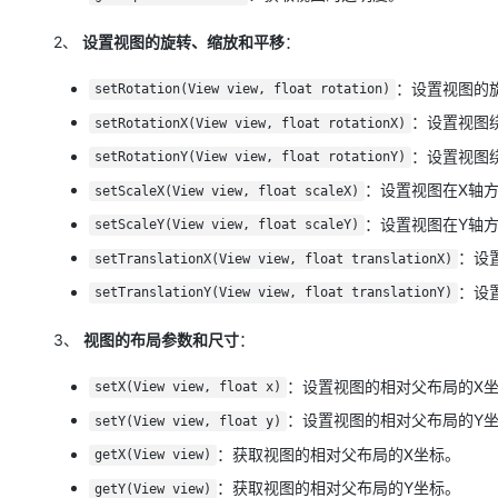
大模型解决方案
2、
设置视图的旋转、缩放和平移
：
迁移与运维管理
快速部署 Dify，高效搭建 
：设置视图的
专有云
setRotation(View view, float rotation)
：设置视图
setRotationX(View view, float rotationX)
10 分钟在聊天系统中增加
：设置视图
setRotationY(View view, float rotationY)
：设置视图在X轴
setScaleX(View view, float scaleX)
：设置视图在Y轴
setScaleY(View view, float scaleY)
：设
setTranslationX(View view, float translationX)
：设
setTranslationY(View view, float translationY)
3、
视图的布局参数和尺寸
：
：设置视图的相对父布局的X
setX(View view, float x)
：设置视图的相对父布局的Y
setY(View view, float y)
：获取视图的相对父布局的X坐标。
getX(View view)
：获取视图的相对父布局的Y坐标。
getY(View view)