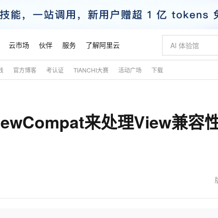
云市场
伙伴
服务
了解阿里云
践
官方博客
考认证
TIANCHI大赛
活动广场
下载
AI 特惠
数据与 API
成为产品伙伴
企业增值服务
最佳实践
价格计算器
AI 场景体
基础软件
产品伙伴合
阿里云认证
市场活动
配置报价
大模型
自助选配和估算价格
新方式
睿译宝，AI翻译排版一步到位
智启 AI 普惠权益
产品生态集成认证中心
企业支持计划
云上春晚
域名与网站
千问官方 MaaS 平台，为开发者和 Agent 而生，新用户赠送 1 亿 + tokens 额度
Qwen Aud
AI Coding
阿里云Maa
2026 阿里云
云服务器 E
为企业打
数据集
Windows
大模型认证
模型
NEW
NEW
iewCompat来处理View兼容
交付可用成果
值低价云产品抢先购
上传文档即自动完成翻译和格式还原
至高享 1亿+免费 tokens，加速 Al 应用落地
提供智能易用的域名与建站服务
智能编程，一键
安全可靠、
产品生态伙伴
专家技术服务
云上奥运之旅
弹性计算合作
阿里云中企出
手机三要素
宝塔 Linux
全部认证
价格优势
有专属领域专家
GLM-5.2：长任务时代开源旗舰模型
阿里云 OPC 创新助力计划
千问大模型
即刻拥有 DeepS
AI 电商营销
对象存储 O
大模型
产品生态伙伴工作台
企业增值服务台
云栖战略参考
云存储合作计
云栖大会
身份实名认证
CentOS
训练营
推动算力普惠，释放技术红利
最高返9万
多领域专家智能体,一键组建 AI 虚拟交付团队
快速构建应用程序和网站，即刻迈出上云第一步
至高百万元 Token 补贴，加速一人公司成长
多元化、高性能、安全可靠的大模型服务
真正可用的 1M 上下文,一次完成代码全链路开发
轻松解锁专属 Dee
从图文生成到
云上的中国
数据库合作计
活动全景
短信
Docker
图片和
站式影视创作平台
Hermes Agent，打造自进化智能体
Token Plan 模型订阅计划
数字证书管理服务（原SSL证书）
5 分钟轻松部署
AI 广告创作
无影云电脑
企业成长
NEW
信息公告
看见新力量
云网络合作计
OCR 文字识别
JAVA
证享300元代金券
可视化编排打通从文字构思到成片全链路闭环
全托管，含MySQL、PostgreSQL、SQL Server、MariaDB多引擎
自主进化，持久记忆，越用越聪明
Qwen3.8-Max 首发尝鲜，限时加量 10 倍，夜间低至2折
实现全站HTTPS，呈现可信的WEB访问
图文、视频一
随时随地安
魔搭 Mode
Kimi-K3
HappyHors
NEW
loud
服务实践
官网公告
金融模力时刻
Salesforce O
版
发票查验
全能环境
Claude Code + GStack 打造工程团队
千问办公，限时限量积分加倍
Qoder
低代码高效构
AI 建站
短信服务
型
NEW
作计划
Kimi 最新旗舰模型，长程编程与推理利器
让文字生成流
计划
创新中心
魔搭 ModelSc
健康状态
理服务
让AI从“聊天伙伴”进化为能干活的“数字员工”
安装技能 GStack，拥有专属 AI 工程团队
你的AI工作搭子，覆盖日常办公高频场景
面向真实软件的智能体编程平台
0 代码专业建
客户案例
天气预报查询
操作系统
态合作计划