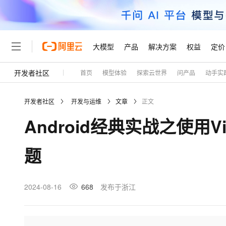
大模型
产品
解决方案
权益
定价
开发者社区
首页
模型体验
探索云世界
问产品
动手实
大模型
产品
解决方案
权益
定价
云市场
伙伴
服务
了解阿里云
精选产品
精选解决方案
普惠上云
产品定价
精选商城
成为销售伙伴
售前咨询
为什么选择阿里云
千问AI平台
开发者社区
开发与运维
文章
正文
了解云产品的定价详情
大模型服务平台百炼
千问办公，解锁你的工作
普惠上云 官方力荐
分销伙伴
在线服务
网站建设
什么是云计算
大
Android经典实战之使用V
大模型服务与应用平台
企业级Agent产品，直接
云服务器38元/年起，超
咨询伙伴
多端小程序
技术领先
云上成本管理
售后服务
轻量应用服务器
Agency Agents：拥
官方推荐返现计划
大模型
精选产品
精选解决方案
Salesforce 国际版订阅
稳定可靠
题
管理和优化成本
推荐新用户得奖励，单订单
销售伙伴合作计划
自助服务
友盟天域
安全合规
人工智能与机器学习
AI
文本生成
云数据库 RDS
HappyHorse 打造一
云工开物
无影生态合作计划
在线服务
观测云
分析师报告
高校专属算力普惠，学生认
计算
互联网应用开发
2024-08-16
668
发布于浙江
Qwen3.8-Max
HOT
Salesforce On Alibaba C
工单服务
Tuya 物联网平台阿里云
研究报告与白皮书
人工智能平台 PAI
快速拥有专属 OpenClaw
大模
Consulting Partner 合
大数据
容器
智能体时代全能旗舰模型
免费试用
短信专区
一站式AI开发、训练和推
蓝凌 OA
AI 大模型销售与服务生
现代化应用