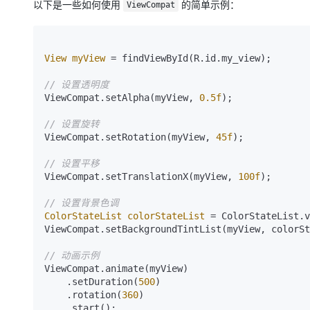
以下是一些如何使用
的简单示例：
ViewCompat
View
myView
=
 findViewById(R.id.my_view);

// 设置透明度
ViewCompat.setAlpha(myView, 
0.5f
);

// 设置旋转
ViewCompat.setRotation(myView, 
45f
);

// 设置平移
ViewCompat.setTranslationX(myView, 
100f
);

// 设置背景色调
ColorStateList
colorStateList
=
 ColorStateList.v
ViewCompat.setBackgroundTintList(myView, colorSt
// 动画示例
ViewCompat.animate(myView)

    .setDuration(
500
)

    .rotation(
360
)

    .start();
