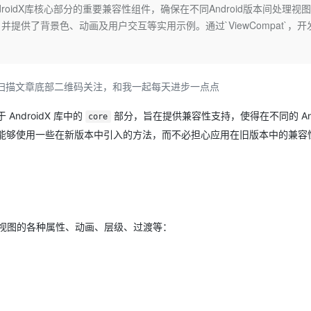
Deepseek-v4-pro
HappyHors
是AndroidX库核心部分的重要兼容性组件，确保在不同Android版本间处理视
同享
万小智 AI 建站低至 15元/月
Qoder CN
AI 短剧/漫剧
云原生数据库 
快递物流查询
WordPress
成为服务伙
高校合作
供了背景色、动画及用户交互等实用示例。通过`ViewCompat`，开
点，立即开启云上创新
覆盖公网/内网、递归/权威、移动APP等全场景解析服务
送.CN域名，送备案服务码
基于千问大模型等，支持代码智能生成、研发智能问答
AI助力短剧
态智能体模型
旗舰 MoE 大模型，百万上下文与顶尖推理能力
图生视频，流
Ubuntu
服务生态伙伴
云工开物
企业应用
Works
Night Plan 支持 Qwen 3.8-Max
云原生大数据计算服务 MaxCompute
AI 办公
容器服务 Kub
NEW
GLM-5.2
Wan2.7-T
Red Hat
30+ 款产品免费体验
Data Agent 驱动的一站式 Data+AI 开发治理平台
夜间 5 折，Qwen/Meoo/TokenPlan 客户专享
面向分析的企业级SaaS模式云数据仓库
AI智能应用
提供一站式管
科研合作
视觉 Coding、空间感知、多模态思考等全面升级
1M上下文，专为长程任务能力而生
ERP
am”或扫描文章底部二维码关注，和我一起每天进步一点点
堂（旗舰版）
SUSE
智能客服
CRM
防护产品
2个月
自动承接线索
AndroidX 库中的
部分，旨在提供兼容性支持，使得在不同的 And
core
建站小程序
OA 办公系统
AI 应用构建
大模型原生
能够使用一些在新版本中引入的方法，而不必担心应用在旧版本中的兼容
力提升
财税管理
模板建站
Qoder
大模型服务平台百炼-应用模版
HOT
NEW
面向真实软件
个人版上线、团队版降价；千问3.8-Max首发发尝鲜
丰富多元化的应用模版和解决方案
400电话
定制建站
万有无界
大模型服务平台百炼-智能体
方案
广告营销
模板小程序
的模型效果
灵活可视化地构建企业级 Agent
视图的各种属性、动画、层级、过渡等：
定制小程序
秒悟
人工智能平台 PAI
APP 开发
云端极速 AI 
新一代 AI 视频生成模型，深度适配广告营销等场景
AI Native 的算法工程平台，一站式完成建模、训练、推理服务部署
建站系统
。