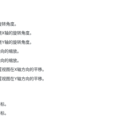
AI 应用
10分钟微调：让0.6B模型媲美235B模
多模态数据信
型
依托云原生高可用架构,实现Dify私有化部署
旋转角度。
用1%尺寸在特定领域达到大模型90%以上效果
绕X轴的旋转角度。
一个 AI 助手
超强辅助，Bol
即刻拥有 DeepSeek-R1 满血版
在企业官网、通讯软件中为客户提供 AI 客服
绕Y轴的旋转角度。
多种方案随心选，轻松解锁专属 DeepSeek
方向的缩放。
方向的缩放。
置视图在X轴方向的平移。
置视图在Y轴方向的平移。
坐标。
坐标。