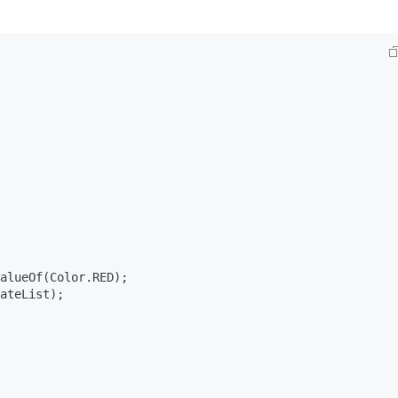
alueOf(Color.RED);

ateList);
