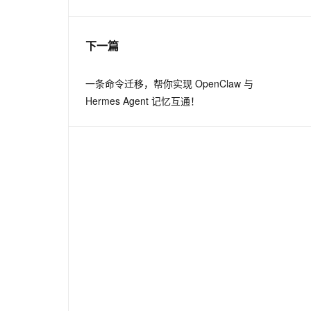
息提取
与 AI 智能体进行实时音视频通话
下一篇
从文本、图片、视频中提取结构化的属性信息
构建支持视频理解的 AI 音视频实时通话应用
t.diy 一步搞定创意建站
构建大模型应用的安全防护体系
一条命令迁移，帮你实现 OpenClaw 与
通过自然语言交互简化开发流程,全栈开发支持
通过阿里云安全产品对 AI 应用进行安全防护
Hermes Agent 记忆互通！