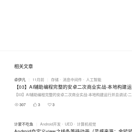
相关文章
卓伊凡
|
11月前
|
存储
消息中间件
人工智能
【03】AI辅助编程完整的安卓二次商业实战-本地构建运行并且调试
307
3
3
计蒙不吃鱼
|
Android开发
UED
计算机视觉
Android自定义view之线条等待动画（灵感来源：金铲