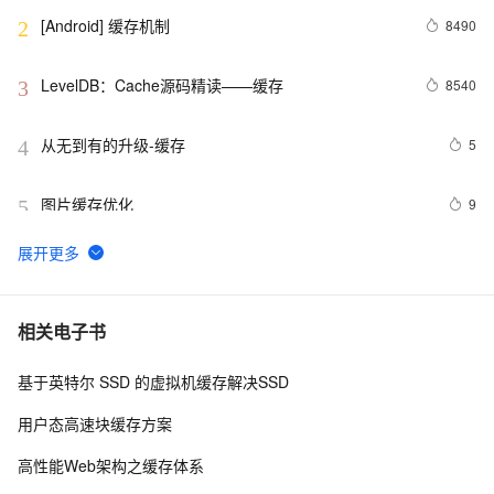
[Android] 缓存机制
8490
2
LevelDB：Cache源码精读——缓存
8540
3
从无到有的升级-缓存
5
4
图片缓存优化
9
5
应对Memcached缓存失效，导致高并发查询DB的四种思
2
6
路(l转)
ASP.Net中的缓存方案（不仅仅是Cache和Session）（我
4
7
相关电子书
在CSDN上和别人的争论）
基于英特尔 SSD 的虚拟机缓存解决SSD
Springboot整合缓存
10
8
用户态高速块缓存方案
Vue3实现页面缓存
8
9
高性能Web架构之缓存体系