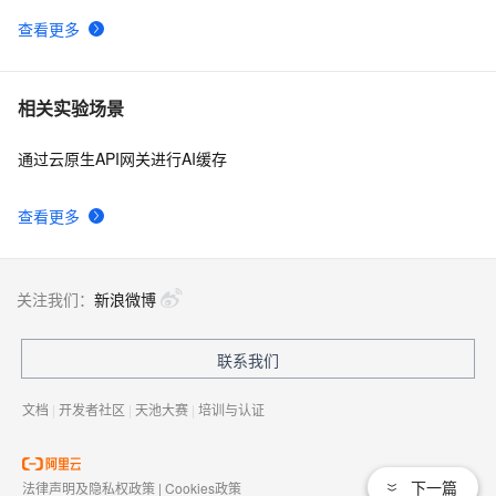
缓存篇~第六回　
474
10
查看更多
Microsoft.Practices.EnterpriseLibrary.Caching实现基
于方法签名的数据集缓存
相关实验场景
通过云原生API网关进行AI缓存
查看更多
关注我们：
新浪微博
联系我们
文档
|
开发者社区
|
天池大赛
|
培训与认证
下一篇
法律声明及隐私权政策
|
Cookies政策