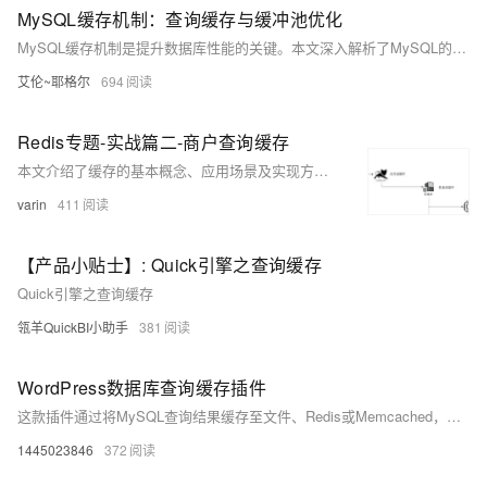
MySQL缓存机制：查询缓存与缓冲池优化
MySQL缓存机制是提升数据库性能的关键。本文深入解析了MySQL的缓存体系，包括已弃用的查询缓存和核心的InnoDB缓冲池，帮助理解缓存优化原理。通过合理配置，可显著提升数据库性能，甚至达到10倍以上的效果。
艾伦~耶格尔
694
Redis专题-实战篇二-商户查询缓存
本文介绍了缓存的基本概念、应用场景及实现方式，涵盖Redis缓存设计、缓存更新策略、缓存穿透问题及其解决方案。重点讲解了缓存空对象与布隆过滤器的使用，并通过代码示例演示了商铺查询的缓存优化实践。
varin
411
【产品小贴士】: Quick引擎之查询缓存
Quick引擎之查询缓存
瓴羊QuickBI小助手
381
WordPress数据库查询缓存插件
这款插件通过将MySQL查询结果缓存至文件、Redis或Memcached，加速页面加载。它专为未登录用户优化，支持跨页面缓存，不影响其他功能，且可与其他缓存插件兼容。相比传统页面缓存，它仅缓存数据库查询结果，保留动态功能如阅读量更新。提供三种缓存方式选择，有效提升网站性能。
1445023846
372