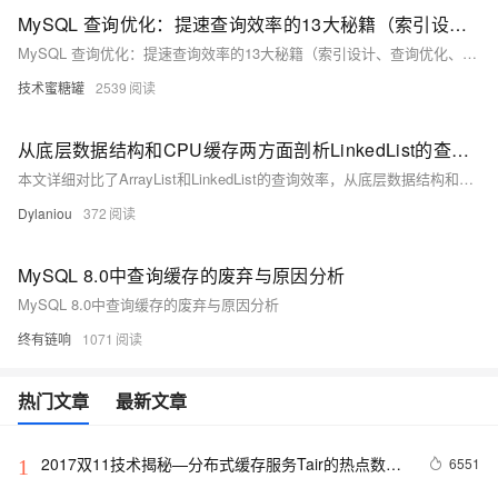
MySQL 查询优化：提速查询效率的13大秘籍（索引设计、查询优化、缓存策略、子查询优化以及定期表分析和优化）（中）
MySQL 查询优化：提速查询效率的13大秘籍（索引设计、查询优化、缓存策略、子查询优化以及定期表分析和优化）（中）
技术蜜糖罐
2539
从底层数据结构和CPU缓存两方面剖析LinkedList的查询效率为什么比ArrayList低
本文详细对比了ArrayList和LinkedList的查询效率，从底层数据结构和CPU缓存两个方面进行分析。ArrayList基于动态数组，支持随机访问，查询时间复杂度为O(1)，且CPU缓存对其友好；而LinkedList基于双向链表，需要逐个节点遍历，查询时间复杂度为O(n)，且CPU缓存对其帮助不大。文章还探讨了CPU缓存对数组增删操作的影响，指出缓存主要作用于读取而非修改。通过这些分析，加深了对这两种数据结构的理解。
Dylaniou
372
MySQL 8.0中查询缓存的废弃与原因分析
MySQL 8.0中查询缓存的废弃与原因分析
终有链响
1071
热门文章
最新文章
2017双11技术揭秘—分布式缓存服务Tair的热点数据
6551
1
散列机制