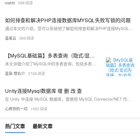
mshfx
588
如何排查和解决PHP连接数据库MYSQL失败写锁的问题
通过本文的介绍，您可以系统地了解如何排查和解决PHP连接MySQL数据库失败及写锁问题。通过检查配置、确保服务启动、调整防火墙设置和用户权限，以及识别和解决长时间运行的事务和死锁问题，可以有效地保障应用的稳定运行。
蓝易云
569
【MySQL基础篇】多表查询（隐式/显式内连接、左/右外连接、自连接查询、联合查询、标量/列/行/表子查询）
本文详细介绍了MySQL中的多表查询，包括多表关系、隐式/显式内连接、左/右外连接、自连接查询、联合查询、标量/列/行/表子查询及其实现方式，一文全面读懂多表联查！
蓝染-惣右介
2748
Unity连接Mysql数据库 增 删 改 查
在 Unity 中连接 MySQL 数据库，需使用 MySQL Connector/NET 作为数据库连接驱动，通过提供服务器地址、端口、用户名和密码等信息建立 TCP/IP 连接。代码示例展示了如何创建连接对象并执行增删改查操作，确保数据交互的实现。测试代码中，通过 `MySqlConnection` 类连接数据库，并使用 `MySqlCommand` 执行 SQL 语句，实现数据的查询、插入、删除和更新功能。
心疼你的一切
1062
热门文章
最新文章