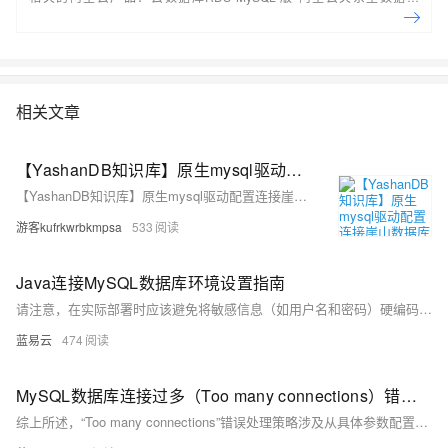
RDS（Relational Database Service）是一种稳定可靠、可弹性伸缩的在
线数据库服务，提供容灾、备份、恢复、迁移等方面的全套解决方案，彻
底解决数据库运维的烦恼。 了解产品详
情:&nbsp;https://www.aliyun.com/product/rds/mysql&nbsp;
相关文章
【YashanDB知识库】原生mysql驱动配置连接崖山数据库
【YashanDB知识库】原生mysql驱动配置连接崖山数据库
游客kufrkwrbkmpsa
533
Java连接MySQL数据库环境设置指南
请注意，在实际部署时应该避免将敏感信息（如用户名和密码）硬编码在源码文件里面；应该使用配置文件或者环境变量等更为安全可靠地方式管理这些信息。此外，在处理大量数据时考虑使用PreparedStatement而不是Statement可以提高性能并防止SQL注入攻击；同时也要注意正确处理异常情况，并且确保所有打开过得资源都被正确关闭释放掉以防止内存泄漏等问题发生。
蓝易云
474
MySQL数据库连接过多（Too many connections）错误处理策略
综上所述，“Too many connections”错误处理策略涉及从具体参数配置到代码层面再到系统与架构设计全方位考量与改进。每项措施都需根据具体环境进行定制化调整，并且在执行任何变更前建议先行测试评估可能带来影响。