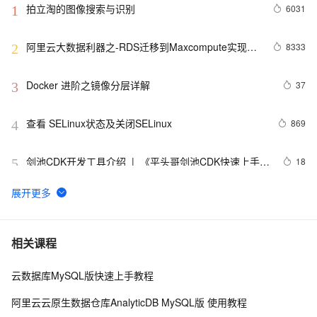
拍立淘的图像搜索与识别
6031
1
阿里云大数据利器之-RDS迁移到Maxcompute实现动
8333
2
态分区
Docker 进阶之镜像分层详解
37
3
查看 SELinux状态及关闭SELinux
869
4
剑池CDK开发工具介绍  |  《平头哥剑池CDK快速上手指
18
5
南》第一章
WebAssembly 在 MOSN 中的实践 - 基础框架篇
8
6
userdel使用说明
659
7
相关课程
云数据库MySQL版快速上手教程
自己看系统的“系统还原”
669
8
阿里云云原生数据仓库AnalyticDB MySQL版 使用教程
AngularJS 五大特性，加快 Web 应用开发
672
9