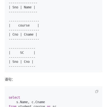
---------------

| Sno | Name |

---------------

----------------

|    course    |

----------------

| Cno | Cname |

----------------

--------------

|     SC     |

--------------

| Sno | Cno |

语句：
select
from
 student_course 
as