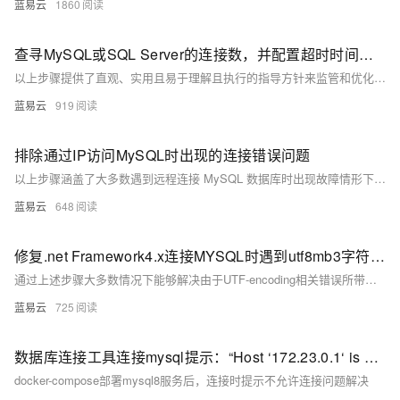
蓝易云
1860
查寻MySQL或SQL Server的连接数，并配置超时时间和最大连接量
以上步骤提供了直观、实用且易于理解且执行的指导方针来监管和优化数据库服务器配置。务必记得，在做任何重要变更前备份相关配置文件，并确保理解每个参数对系统性能可能产生影响后再做出调节。
蓝易云
919
排除通过IP访问MySQL时出现的连接错误问题
以上步骤涵盖了大多数遇到远程连接 MySQL 数据库时出现故障情形下所需采取措施，在执行每个步骤后都应该重新尝试建立链接以验证是否已经解决问题，在多数情形下按照以上顺序执行将能够有效地排除并修复大多数基本链接相关故障。
蓝易云
648
修复.net Framework4.x连接MYSQL时遇到utf8mb3字符集不支持错误方案。
通过上述步骤大多数情况下能够解决由于UTF-encoding相关错误所带来影响，在实施过程当中要注意备份重要信息以防止意外发生造成无法挽回损失，并且逐一排查确认具体原因以采取针对性措施解除障碍。
蓝易云
725
数据库连接工具连接mysql提示：“Host ‘172.23.0.1‘ is not allowed to connect to this MySQL server“
docker-compose部署mysql8服务后，连接时提示不允许连接问题解决