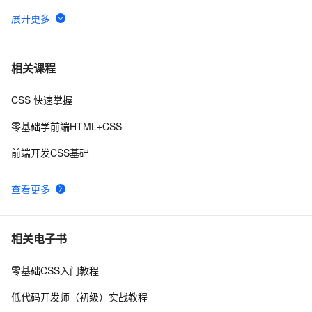
使用CSS实现 图片帧动画 与 曲线运动
7
6
DIV+CSS中的滤镜和模糊
9
7
相关课程
CSS 快速掌握
【01】完成新年倒计时页面-蛇年新年快乐倒计时领取礼
8
8
物放烟花html代码优雅草科技央千澈写采用
零基础学前端HTML+CSS
html5+div+CSS+JavaScript-优雅草卓伊凡-做一条关于新
揭秘CSS布局神器：vw/vh、rem、%与px大PK，掌握它
5
9
年的代码分享给你们-为了C站的分拼一下子
前端开发CSS基础
们，让你的网页设计秒变高大上，面试难题迎刃而解！
CSS Content 属性妙用
3
10
查看更多
相关电子书
零基础CSS入门教程
低代码开发师（初级）实战教程