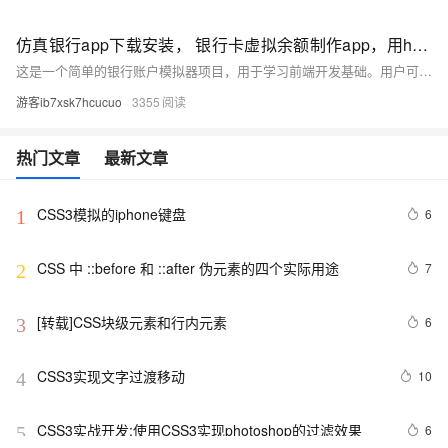
仿真银行app下载安装， 银行卡虚拟余额制作app，用html+css+js实现逼真娱乐工具
这是一个简单的银行账户模拟器项目，用于学习前端开发基础。用户可进行存款、取款操作，所有数据存储于浏览器内存中
游客ib7xsk7hcucuo
3355
热门文章
最新文章
CSS3模拟的iphone键盘
6
1
CSS 中 ::before 和 ::after 伪元素的四个实际用途
7
2
[转载]CSS块级元素和行内元素
6
3
CSS3实现文字过渡移动
10
4
CSS3实战开发:使用CSS3实现photoshop的过滤效果
6
5