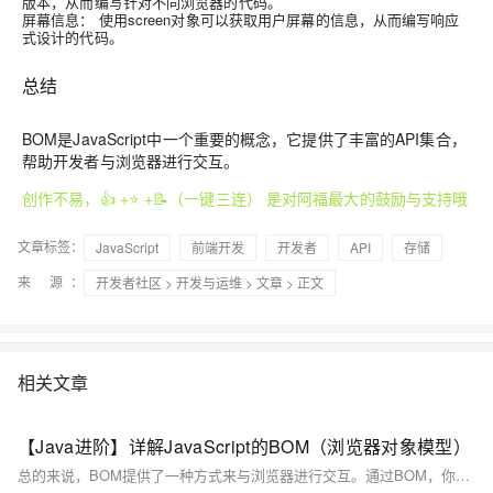
版本，从而编写针对不同浏览器的代码。
屏幕信息：
使用screen对象可以获取用户屏幕的信息，从而编写响应
式设计的代码。
总结
BOM是JavaScript中一个重要的概念，它提供了丰富的API集合，
帮助开发者与浏览器进行交互。
创作不易，👍 +⭐ +📝（一键三连） 是对阿福最大的鼓励与支持哦
文章标签：
JavaScript
前端开发
开发者
API
存储
来 源：
开发者社区
>
开发与运维
>
文章
> 正文
相关文章
【Java进阶】详解JavaScript的BOM（浏览器对象模型）
总的来说，BOM提供了一种方式来与浏览器进行交互。通过BOM，你可以操作窗口、获取URL、操作历史、访问HTML文档、获取浏览器信息和屏幕信息等。虽然BOM并没有正式的标准，但大多数现代浏览器都实现了相似的功能，因此，你可以放心地在你的JavaScript代码中使用BOM。