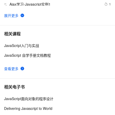
Ajax学习-Javascript实例1
1
5
【01】完成新年倒计时页面-蛇年新年快乐倒计时领取礼
9
6
物放烟花html代码优雅草科技央千澈写采用
html5+div+CSS+JavaScript-优雅草卓伊凡-做一条关于新
JavaScript 技术篇-js获取表格元素tr、th、td相对于父节
4
7
相关课程
年的代码分享给你们-为了C站的分拼一下子
点的索引。
JavaScript入门与实战
JavaScript中的Math对象
660
8
JavaScript 自学手册文档教程
详细js 正则的解释
1
9
查看更多
javascript：FF/Chrome 与 IE 动态加载元素的区别
1
10
相关电子书
JavaScript面向对象的程序设计
Delivering Javascript to World