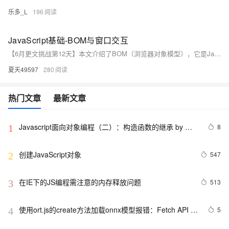
乐多_L
196
JavaScript基础-BOM与窗口交互
【6月更文挑战第12天】本文介绍了BOM（浏览器对象模型），它是JavaScript与浏览器交互的API。核心对象包括顶级对象window、document、location、navigator和history。常见问题涉及window全局作用域、location.href编码、history使用和navigator.userAgent检测。提供了代码示例，如设置页面标题、页面跳转及利用history实现无刷新跳转。掌握BOM基础和最佳实践对前端开发至关重要。
夏天49597
280
热门文章
最新文章
Javascript面向对象编程（二）：构造函数的继承 by 阮
8
1
一峰
创建JavaScript对象
547
2
在IE下的JS编程需注意的内存释放问题
513
3
使用ort.js的create方法加载onnx模型报错：Fetch API 
5
4
cannot load file…… URL scheme “file“ is not supported.