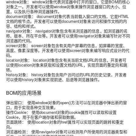
window对象：
window对象代表浏览器中打开的窗口，它是BOM的核心
对象之一。开发者可以使用window对象来操作浏览器窗口的大小、位
置，以及执行各种浏览器操作。
document对象：
document对象代表当前载入窗口的文档，它是HTML
文档的根节点。开发者可以使用document对象来访问和操作文档的内
容、结构和样式。
navigator对象：
navigator对象包含有关浏览器的信息，如浏览器的名
称、版本、所在平台等。开发者可以使用navigator对象来编写针对不同
浏览器的代码。
screen对象：
screen对象包含有关用户屏幕的信息，如屏幕的宽度、
高度、像素深度等。开发者可以使用screen对象来编写响应式设计的代
码。
location对象：
location对象包含有关当前文档URL的信息，开发者可
以使用location对象来获取和设置文档的URL，实现页面的重定向和跳
转。
history对象：
history对象包含用户访问过的URL的历史记录，开发者
可以使用history对象来实现前进、后退等浏览器操作。
BOM的应用场景
弹出窗口：
使用window对象的open()方法可以在浏览器中弹出新的窗
口，用于实现各种交互效果。
操作Cookie：
使用document对象的cookie属性可以读取和设置
Cookie，用于在客户端存储和获取数据。
页面跳转：
使用location对象的href属性可以实现页面的跳转和重定
向。
浏览器检测：
使用navigator对象可以检测用户所使用的浏览器类型和