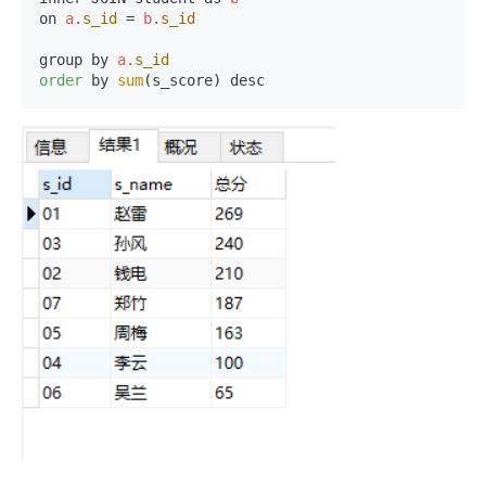
on 
a
.s_id
 = 
b
.s_id
group by 
a
.s_id
order
 by 
sum