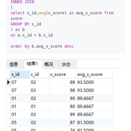
INNER
JOIN
select
 s_id,
avg
(s_score) 
as
 avg_s_score 
from
GROUP
BY
 s_id

) 
as
on
 a.s_id = b.s_id

order
by
 b.avg_s_score 
desc