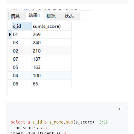
select
a
.s_id
,
b
.s_name
,
sum
(s_score) 
'总分'
from score as 
a
inner JOIN student as 
b