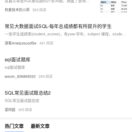
这篇文章是SQL面试题的21至30题，涵盖了查询不同老师所教课程的平均分、按分数段统计各科成绩人数、查询学生平均成绩及其名次等问题的SQL查询语句。
热爱技术的小郑
363
常见大数据面试SQL-每年总成绩都有所提升的学生
一张学生成绩表(student_scores)，有year-学年，subject-课程，student-学生，score-分数这四个字段，请完成如下问题： 问题1：每年每门学科排名第一的学生 问题2：每年总成绩都有所提升的学生
游客4nwlpzeuodt5e
461
sql面试题库
sql面试题库
weixin_836869520
269
SQL常见面试题总结2
SQL常见面试题总结
是阿超
305
热门文章
最新文章