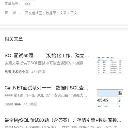
文章标签：
SQL
来 源：
开发者社区
>
数据库
>
文章
> 正文
相关文章
SQL面试50题------（初始化工作、建立表格）
这篇文章提供了SQL面试中可能会遇到的50道题目的建表和初始化数据的SQL脚本，包括学生、教师、课程和成绩表的创建及数据插入示例。
热爱技术的小郑
457
C# .NET面试系列十一：数据库SQL查询（附建表语句）
#### 第1题 用一条 SQL 语句 查询出每门课都大于80 分的学生姓名 建表语句： ```sql create table tableA ( name varchar(10), kecheng varchar(10), fenshu int(11) ) DEFAULT CHARSET = 'utf8'; ``` 插入数据 ```sql insert into tableA values ('张三', '语文', 81); insert into tableA values ('张三', '数学', 75); insert into tableA values ('李四',
GoodTime
410
最全MySQL面试60题（含答案）：存储引擎+数据库锁+索引+SQL优化等
最全MySQL面试60题（含答案）：存储引擎+数据库锁+索引+SQL优化等