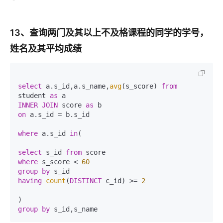
13、查询两门及其以上不及格课程的同学的学号，
姓名及其平均成绩
select
 a.s_id,a.s_name,
avg
(s_score) 
from
student 
as
INNER
JOIN
 score 
as
on
 a.s_id = b.s_id

where
 a.s_id 
in
(

select
 s_id 
from
where
 s_score < 
60
group
by
having
count
(
DISTINCT
 c_id) >= 
2
group
by