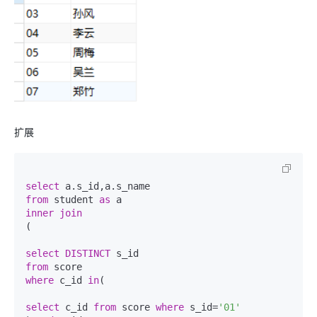
扩展
select
from
 student 
as
inner
join
(

select
DISTINCT
from
where
 c_id 
in
(

select
 c_id 
from
 score 
where
 s_id=
'01'