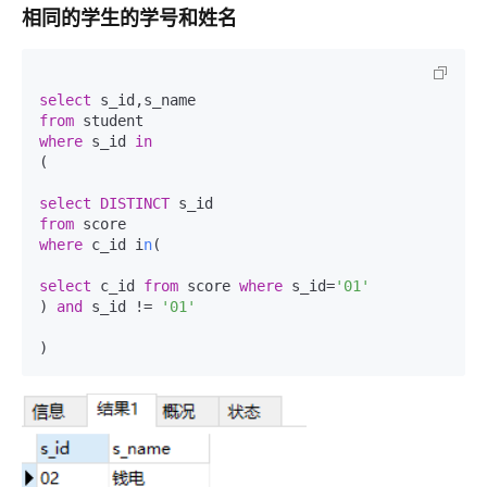
相同的学生的学号和姓名
select
from
where
 s_id 
in
(

select
DISTINCT
from
where
 c_id i
n
(

select
 c_id 
from
 score 
where
 s_id=
'01'
) 
and
 s_id != 
'01'