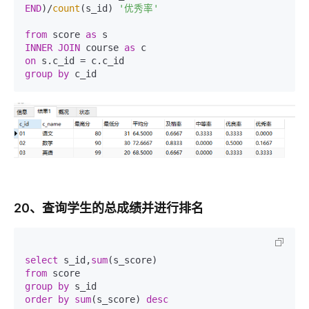
END
)/
count
(s_id) 
'优秀率'
from
 score 
as
INNER
JOIN
 course 
as
on
group
by
20、查询学生的总成绩并进行排名
select
 s_id,
sum
from
group
by
order
by
sum
(s_score) 
desc