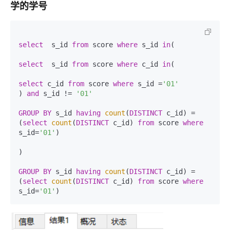
学的学号
select
  s_id 
from
 score 
where
 s_id 
in
(

select
  s_id 
from
 score 
where
 c_id 
in
(

select
 c_id 
from
 score 
where
 s_id =
'01'
) 
and
 s_id != 
'01'
GROUP
BY
 s_id 
having
count
(
DISTINCT
 c_id) = 
(
select
count
(
DISTINCT
 c_id) 
from
 score 
where
s_id=
'01'
)

)

GROUP
BY
 s_id 
having
count
(
DISTINCT
 c_id) = 
(
select
count
(
DISTINCT
 c_id) 
from
 score 
where
s_id=
'01'