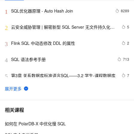
SQL优化器原理 - Auto Hash Join
8289
1
云安全威胁管理 | 解密新型 SQL Server 无文件持久化恶
5
2
意程序
Flink SQL 中动态修改 DDL 的属性
2
3
SQL 语法参考手册
713
4
第3章 关系数据库标准语言SQL——3.2 学生-课程数据库
7
5
一、【计算】SQL Optimizer 优化解析 | 青训营笔记
9
6
SQL Server Alert发送告警邮件少了的原因
2
7
相关课程
如何在 PolarDB-X 中优化慢 SQL
无法使用SQL login去登陆SQL Server - &#39;Password 
9
8
did not match&#39;