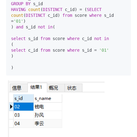
GROUP
BY
HAVING
count
(
DISTINCT
 c_id) = (
SELECT
count
(
DISTINCT
 c_id) 
from
 score 
where
 s_id 
=
'01'
)

) 
and
 s_id 
not
in
(

select
 s_id 
from
 score 
where
 c_id 
not
in
select
 c_id 
from
 score 
where
 s_id = 
'01'
)
