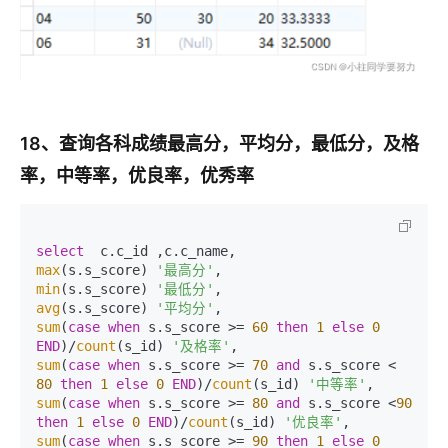
18、查询各科成绩最高分，平均分，最低分，及格
率，中等率，优良率，优秀率
select
max
(s.s_score) 
'最高分'
min
(s.s_score) 
'最低分'
avg
(s.s_score) 
'平均分'
sum
(
case
when
 s.s_score >= 
60
then
1
else
0
END
)/
count
(s_id) 
'及格率'
sum
(
case
when
 s.s_score >= 
70
and
 s.s_score < 
80
then
1
else
0
END
)/
count
(s_id) 
'中等率'
sum
(
case
when
 s.s_score >= 
80
and
 s.s_score <
90
then
1
else
0
END
)/
count
(s_id) 
'优良率'
sum
(
case
when
 s.s_score >= 
90
then
1
else
0