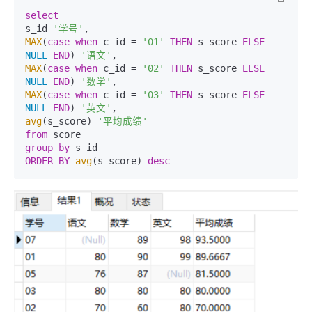
select
s_id 
'学号'
MAX
(
case
when
 c_id = 
'01'
THEN
 s_score 
ELSE
NULL
END
) 
'语文'
MAX
(
case
when
 c_id = 
'02'
THEN
 s_score 
ELSE
NULL
END
) 
'数学'
MAX
(
case
when
 c_id = 
'03'
THEN
 s_score 
ELSE
NULL
END
) 
'英文'
avg
(s_score) 
'平均成绩'
from
group
by
ORDER
BY
avg
(s_score) 
desc