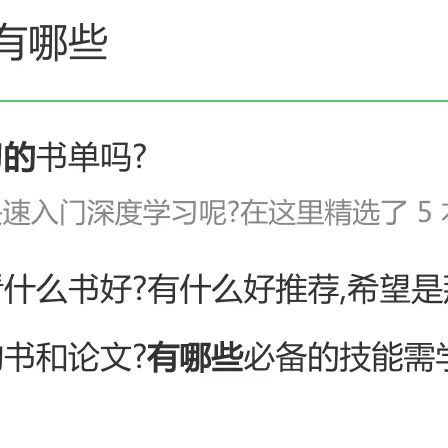
AI 应用
10分钟微调：让0.6B模型媲美235B模
多模态数据信
型
依托云原生高可用架构,实现Dify私有化部署
用1%尺寸在特定领域达到大模型90%以上效果
一个 AI 助手
超强辅助，Bol
即刻拥有 DeepSeek-R1 满血版
在企业官网、通讯软件中为客户提供 AI 客服
多种方案随心选，轻松解锁专属 DeepSeek