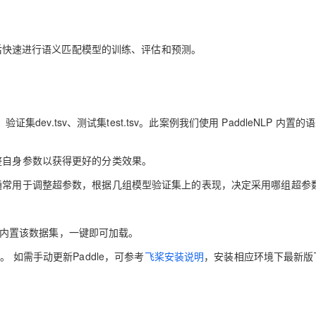
，然后快速进行语义匹配模型的训练、评估和预测。
集dev.tsv、测试集test.tsv。此案例我们使用 PaddleNLP 内置的
整自身参数以获得更好的分类效果。
集通常用于调整超参数，根据几组模型验证集上的表现，决定采用哪组超参
已经内置该数据集，一键即可加载。
版本。 如需手动更新Paddle，可参考
飞桨安装说明
，安装相应环境下最新版