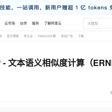
云市场
伙伴
服务
了解阿里云
践
官方博客
考认证
TIANCHI大赛
活动广场
下载
AI 特惠
数据与 API
成为产品伙伴
企业增值服务
最佳实践
价格计算器
AI 场景体
基础软件
产品伙伴合
阿里云认证
市场活动
配置报价
大模型
自助选配和估算价格
新方式
睿译宝，AI翻译排版一步到位
智启 AI 普惠权益
产品生态集成认证中心
企业支持计划
云上春晚
域名与网站
千问官方 MaaS 平台，为开发者和 Agent 而生，新用户赠送 1 亿 + tokens 额度
Qwen Aud
AI Coding
阿里云Maa
2026 阿里云
云服务器 E
为企业打
数据集
Windows
大模型认证
模型
NEW
NEW
P - 文本语义相似度计算（ERNI
交付可用成果
值低价云产品抢先购
上传文档即自动完成翻译和格式还原
至高享 1亿+免费 tokens，加速 Al 应用落地
提供智能易用的域名与建站服务
智能编程，一键
安全可靠、
产品生态伙伴
专家技术服务
云上奥运之旅
弹性计算合作
阿里云中企出
手机三要素
宝塔 Linux
全部认证
价格优势
有专属领域专家
GLM-5.2：长任务时代开源旗舰模型
阿里云 OPC 创新助力计划
千问大模型
即刻拥有 DeepS
AI 电商营销
对象存储 O
大模型
产品生态伙伴工作台
企业增值服务台
云栖战略参考
云存储合作计
云栖大会
身份实名认证
CentOS
训练营
推动算力普惠，释放技术红利
最高返9万
多领域专家智能体,一键组建 AI 虚拟交付团队
快速构建应用程序和网站，即刻迈出上云第一步
至高百万元 Token 补贴，加速一人公司成长
多元化、高性能、安全可靠的大模型服务
真正可用的 1M 上下文,一次完成代码全链路开发
轻松解锁专属 Dee
从图文生成到
云上的中国
数据库合作计
活动全景
短信
Docker
图片和
站式影视创作平台
Hermes Agent，打造自进化智能体
Token Plan 模型订阅计划
数字证书管理服务（原SSL证书）
5 分钟轻松部署
AI 广告创作
无影云电脑
企业成长
NEW
信息公告
看见新力量
云网络合作计
OCR 文字识别
JAVA
证享300元代金券
可视化编排打通从文字构思到成片全链路闭环
全托管，含MySQL、PostgreSQL、SQL Server、MariaDB多引擎
自主进化，持久记忆，越用越聪明
Qwen3.8-Max 首发尝鲜，限时加量 10 倍，夜间低至2折
实现全站HTTPS，呈现可信的WEB访问
图文、视频一
随时随地安
魔搭 Mode
Kimi-K3
HappyHors
NEW
loud
服务实践
官网公告
金融模力时刻
Salesforce O
版
发票查验
全能环境
Claude Code + GStack 打造工程团队
千问办公，限时限量积分加倍
Qoder
低代码高效构
AI 建站
短信服务
型
NEW
作计划
Kimi 最新旗舰模型，长程编程与推理利器
让文字生成流
计划
创新中心
魔搭 ModelSc
健康状态
理服务
让AI从“聊天伙伴”进化为能干活的“数字员工”
安装技能 GStack，拥有专属 AI 工程团队
你的AI工作搭子，覆盖日常办公高频场景
面向真实软件的智能体编程平台
0 代码专业建
客户案例
天气预报查询
操作系统
态合作计划