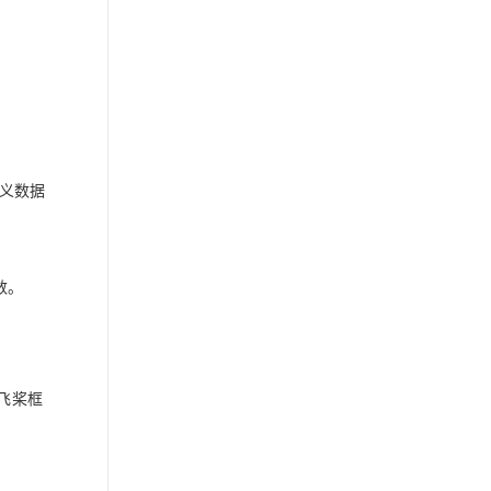
语义数据
数。
飞桨框