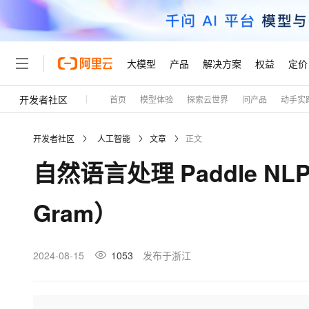
大模型
产品
解决方案
权益
定价
开发者社区
首页
模型体验
探索云世界
问产品
动手实
大模型
产品
解决方案
权益
定价
云市场
伙伴
服务
了解阿里云
精选产品
精选解决方案
普惠上云
产品定价
精选商城
成为销售伙伴
售前咨询
为什么选择阿里云
千问AI平台
开发者社区
人工智能
文章
正文
了解云产品的定价详情
大模型服务平台百炼
千问办公，解锁你的工作
普惠上云 官方力荐
分销伙伴
在线服务
网站建设
什么是云计算
大
自然语言处理 Paddle NL
大模型服务与应用平台
企业级Agent产品，直接
云服务器38元/年起，超
咨询伙伴
多端小程序
技术领先
云上成本管理
售后服务
轻量应用服务器
Agency Agents：拥
官方推荐返现计划
大模型
精选产品
精选解决方案
Salesforce 国际版订阅
稳定可靠
Gram）
管理和优化成本
推荐新用户得奖励，单订单
销售伙伴合作计划
自助服务
友盟天域
安全合规
人工智能与机器学习
AI
文本生成
云数据库 RDS
HappyHorse 打造一
云工开物
无影生态合作计划
在线服务
观测云
分析师报告
高校专属算力普惠，学生认
计算
互联网应用开发
2024-08-15
1053
发布于浙江
Qwen3.8-Max
HOT
Salesforce On Alibaba C
工单服务
Tuya 物联网平台阿里云
研究报告与白皮书
人工智能平台 PAI
快速拥有专属 OpenClaw
大模
Consulting Partner 合
大数据
容器
智能体时代全能旗舰模型
免费试用
短信专区
一站式AI开发、训练和推
蓝凌 OA
AI 大模型销售与服务生
现代化应用