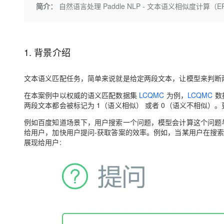
存储
天池大赛
Qwen3.7-Plus
简介：
自然语言处理 Paddle NLP - 文本语义相似度计算（ER
云解析DNS
解决方案免费试用 新老
电子合同
最高领取价值200元试用
能看、能想、能动手的多模
安全
网络与CDN
AI 算法大赛
畅捷通
大数据开发治理平台 Data
AI 产品 免费试用
网络
安全
云开发大赛
Qwen3-VL-Plus
Tableau 订阅
1亿+ 大模型 tokens 和 
1. 背景介绍
可观测
入门学习赛
中间件
AI空中课堂在线直播课
云防火墙
140+云产品 免费试用
文本语义匹配任务，简单来说就是给定两段文本，让模型来判断
上云与迁云
云原生的云上边界网络安全
产品新客免费试用，最长1
数据库
生态解决方案
在本案例中以权威的语义匹配数据集
LCQMC
为例，
LCQMC
数
大模型服务
企业出海
大模型ACA认证体验
大数据计算
两段文本都会被标记为 1（语义相似） 或者 0（语义不相似）
助力企业全员 AI 认知与能
行业生态解决方案
千问AI平台-Token Plan
政企业务
例如百度知道场景下，用户搜索一个问题，模型会计算这个问题
媒体服务
开发者生态解决方案
给用户，加快用户提问-获取答案的效率。例如，当某用户在搜索
展现给用户:
企业服务与云通信
千问AI平台-模型体验
AI 开发和 AI 应用解决
在线体验全尺寸、多种模态
域名与网站
Happy 系列大模型
终端用户计算
Serverless
开发工具