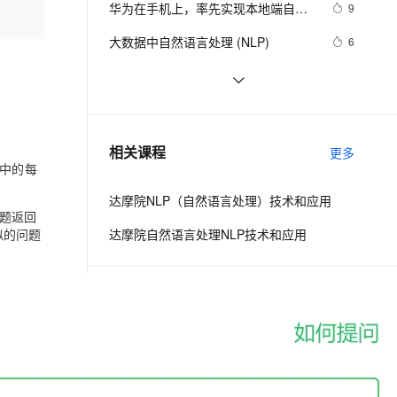
安全
感悟
华为在手机上，率先实现本地端自然
我要投诉
e-1.1-I2V
Cosyvoice-V3-Flash
9
PolarDB
上云场景组合购
Milvus 弹性伸缩功能新增节
语言处理等领域的应用进展
伴
语言搜图功能
漫剧创作，剧本、分镜、视频高效生成
100%兼容MySQL、PostgreSQL，兼容Oracle，支持集中和分布式
覆盖90%+业务场景，专享组合折扣价
点支持范围
畅自然，细节丰富
高表现力语音合成大模型，语音克隆听感自然
VPN
大数据中自然语言处理 (NLP)
6
ernetes 版 ACK
云聚AI 严选权益
AI 原生数据库服务发布
SSL 证书
【Python自然语言处理】规则分词中
4
2V
Fun-ASR
，一键激活高效办公新体验
理容器应用的 K8s 服务
精选AI产品，从模型到应用全链提效
Agent 数据网关
正向、反向、双向最大匹配法的讲解
文戏情感细腻自然，动作戏激烈拳拳到肉，实现更强表演能力
支持中英文自由切换，具备更强的噪声鲁棒性
堡垒机
Transformers自然语言处理第二章 
11
及实战（超详细 附源码）
AI 用量加速计划
云原生数据库 PolarDB
文本分类Part 1
防火墙
、识别商机，让客服更高效、服务更出色。
NLP携手Transformer跨界计算机视
新老同享，达量后返
Agentic Database 发布
9
相关课程
更多
觉！DETR：目标检测新范式
中的每
主机安全
应用
达摩院NLP（自然语言处理）技术和应用
千问办公
NEW
题返回
AI 应用及服务市场
的智能体编程平台
一站式AI生产力平台
似的问题
达摩院自然语言处理NLP技术和应用
AI 应用
伶鹊
企业级人与Agent协作平台，接入和调度多个数字员工
智能客服平台，对话机器人、对话分析、智能外呼
大模型
相关电子书
更多
大模型服务平台百炼 - 全妙
自然语言处理
应用创作平台
多模态内容创作工具，已接入 DeepSeek
自然语言处理得十个发展趋势
数据标注
机器学习
自然语言处理的十个发展趋势