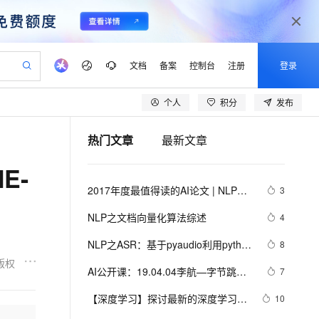
文档
备案
控制台
注册
登录
个人
积分
发布
验
作计划
器
AI 活动
专业服务
服务伙伴合作计划
开发者社区
加入我们
产品动态
服务平台百炼
阿里云 OPC 创新助力计划
热门文章
最新文章
一站式生成采购清单，支持单品或批量购买
io：打造专属 AI 语音助手
S产品伙伴计划（繁花）
峰会
CS
造的大模型服务与应用开发平台
一句话生成原生可编辑精美 PPT 文稿
AI 生产力先锋
Al MaaS 服务伙伴赋能合作
域名
博文
Careers
至高可申请百万元
Qwen3.8-Max 模型上线
E-
开启高性价比 AI 编程新体验
弹性可伸缩的云计算服务
Qwen-Audio-3.0-Realtime 端到端实时语音角色扮演
输入一句话想法, 轻松生成专业的 PPT
先锋实践拓展 AI 生产力的边界
Token 补贴，五大权
计划
海大会
伙伴信用分合作计划
商标
问答
社会招聘
2017年度最值得读的AI论文 | NLP篇 · 
3
益加速 OPC 成功
eek-V4-Pro
SS
一键部署幻兽帕鲁游戏服务器
飞天发布时刻
HOT
Open Search 向量检索版支
划
备案
电子书
校园招聘
评选结果公布
pSeek-V4-Pro
视频创作，一键激活电商全链路生产力
稳定、安全、高性价比、高性能的云存储服务
一键购买专属联机服务器，轻松开启游戏
所见，即是所愿
持视频检索 Pipeline 功能
更多支持
NLP之文档向量化算法综述
4
划
公司注册
镜像站
视频生成
语音识别与合成
专属 QwenPaw
漫剧工坊：一站式动画创作平台
AI 实训营
HOT
应用身份服务 (IDaaS)
NLP之ASR：基于pyaudio利用python
8
合作伙伴培训与认证
划
上云迁移
站生成，高效打造优质广告素材
全接入的云上超级电脑
从聊天伙伴进化为能主动干活的本地数字员工
快速生产连贯的高质量长漫剧
从基础到进阶，Agent 创客手把手教你
OpenClaw 管理能力上线
进行语音生成、语音识别总结及其案
版权
lScope
我要反馈
e-1.1-T2V
Qwen3-TTS-Flash
AI公开课：19.04.04李航—字节跳动
7
查询合作伙伴
例详细攻略
n Alibaba Cloud ISV 合作
代维服务
建企业门户网站
10 分钟搭建微信、支付宝小程序
MaxCompute MaxFrame 提
AILab总监《深度学习与自然语言处
畅细腻的高质量视频
离线语音合成大模型，多语言方言自适应，低延迟高稳定
创新加速
【深度学习】探讨最新的深度学习算
ope
登录合作伙伴管理后台
10
我要建议
站，无忧落地极速上线
以可视化方式快速构建移动和 PC 门户网站
国内短信简单易用，安全可靠，秒级触达，全球覆盖200+国家和地区。
高效部署网站，快速应用到小程序
供自动弹性内存功能
理：评析与展望》课堂笔记以及个人
法、模型创新以及在图像识别、自然