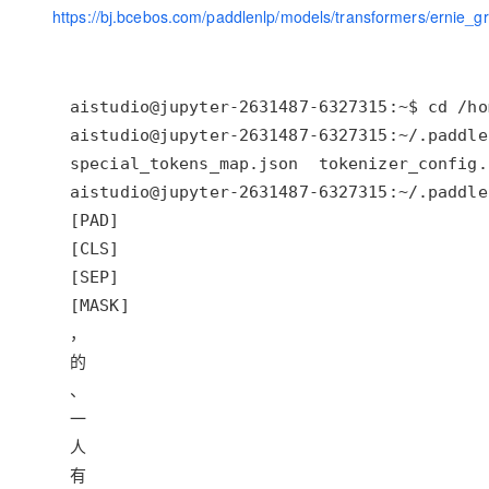
https://bj.bcebos.com/paddlenlp/models/transformers/ernie_g