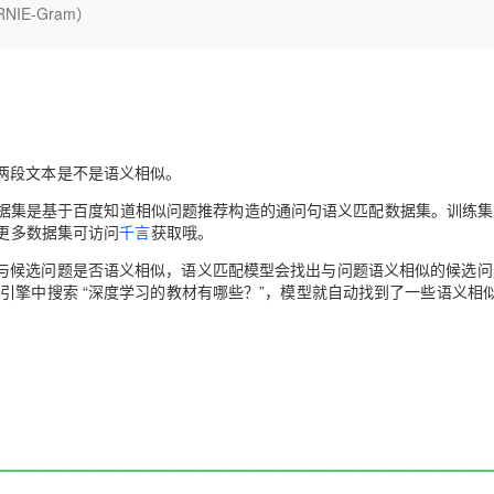
Deepseek-v4-pro
HappyHors
NIE-Gram）
同享
万小智 AI 建站低至 15元/月
Qoder CN
AI 短剧/漫剧
云原生数据库 
快递物流查询
WordPress
成为服务伙
高校合作
点，立即开启云上创新
覆盖公网/内网、递归/权威、移动APP等全场景解析服务
送.CN域名，送备案服务码
基于千问大模型等，支持代码智能生成、研发智能问答
AI助力短剧
态智能体模型
旗舰 MoE 大模型，百万上下文与顶尖推理能力
图生视频，流
Ubuntu
服务生态伙伴
云工开物
企业应用
Works
Night Plan 支持 Qwen 3.8-Max
云原生大数据计算服务 MaxCompute
AI 办公
容器服务 Kub
NEW
GLM-5.2
Wan2.7-T
Red Hat
30+ 款产品免费体验
Data Agent 驱动的一站式 Data+AI 开发治理平台
夜间 5 折，Qwen/Meoo/TokenPlan 客户专享
面向分析的企业级SaaS模式云数据仓库
AI智能应用
提供一站式管
科研合作
视觉 Coding、空间感知、多模态思考等全面升级
1M上下文，专为长程任务能力而生
ERP
堂（旗舰版）
SUSE
智能客服
CRM
两段文本是不是语义相似。
防护产品
2个月
自动承接线索
建站小程序
据集是基于百度知道相似问题推荐构造的通问句语义匹配数据集。训练集
OA 办公系统
AI 应用构建
大模型原生
。更多数据集可访问
千言
获取哦。
力提升
财税管理
模板建站
Qoder
大模型服务平台百炼-应用模版
HOT
NEW
与候选问题是否语义相似，语义匹配模型会找出与问题语义相似的候选问
面向真实软件
个人版上线、团队版降价；千问3.8-Max首发发尝鲜
丰富多元化的应用模版和解决方案
400电话
定制建站
引擎中搜索 “深度学习的教材有哪些？”，模型就自动找到了一些语义相
万有无界
大模型服务平台百炼-智能体
方案
广告营销
模板小程序
的模型效果
灵活可视化地构建企业级 Agent
定制小程序
秒悟
人工智能平台 PAI
APP 开发
云端极速 AI 
新一代 AI 视频生成模型，深度适配广告营销等场景
AI Native 的算法工程平台，一站式完成建模、训练、推理服务部署
建站系统