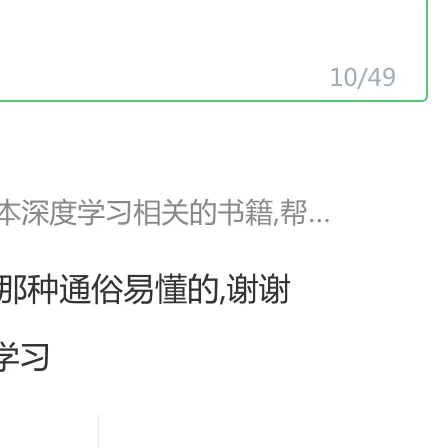
深度学习与自然语言处理
息提取
与 AI 智能体进行实时音视频通话
从文本、图片、视频中提取结构化的属性信息
构建支持视频理解的 AI 音视频实时通话应用
下一篇
t.diy 一步搞定创意建站
构建大模型应用的安全防护体系
通过自然语言交互简化开发流程,全栈开发支持
通过阿里云安全产品对 AI 应用进行安全防护
一条命令迁移，帮你实现 OpenClaw 与
Hermes Agent 记忆互通！