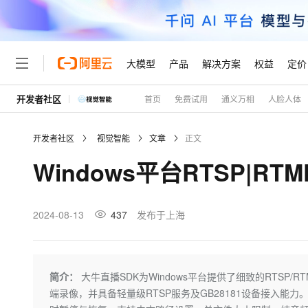
大模型
产品
解决方案
权益
定价
开发者社区
首页
免费试用
通义万相
人脸人体
大模型
产品
解决方案
权益
定价
云市场
伙伴
服务
了解阿里云
精选产品
精选解决方案
普惠上云
产品定价
精选商城
成为销售伙伴
售前咨询
为什么选择阿里云
千问AI平台
开发者社区
视觉智能
文章
正文
了解云产品的定价详情
大模型服务平台百炼
千问办公，解锁你的工作
普惠上云 官方力荐
分销伙伴
在线服务
网站建设
什么是云计算
大
Windows平台RTSP|
大模型服务与应用平台
企业级Agent产品，直接
云服务器38元/年起，超
咨询伙伴
多端小程序
技术领先
云上成本管理
售后服务
轻量应用服务器
Agency Agents：拥
官方推荐返现计划
大模型
精选产品
精选解决方案
Salesforce 国际版订阅
稳定可靠
管理和优化成本
推荐新用户得奖励，单订单
销售伙伴合作计划
2024-08-13
437
发布于上海
自助服务
友盟天域
安全合规
人工智能与机器学习
AI
文本生成
云数据库 RDS
HappyHorse 打造一
云工开物
无影生态合作计划
在线服务
观测云
分析师报告
高校专属算力普惠，学生认
计算
互联网应用开发
Qwen3.8-Max
HOT
Salesforce On Alibaba C
工单服务
Tuya 物联网平台阿里云
研究报告与白皮书
人工智能平台 PAI
快速拥有专属 OpenClaw
简介：
大牛直播SDK为Windows平台提供了细致的RTSP/RTM
大模
Consulting Partner 合
大数据
容器
智能体时代全能旗舰模型
免费试用
短信专区
一站式AI开发、训练和推
端录像，并具备轻量级RTSP服务及GB28181设备接入能力
蓝凌 OA
AI 大模型销售与服务生
现代化应用