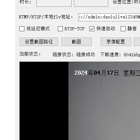
大模型解决方案
迁移与运维管理
快速部署 Dify，高效搭建 
专有云
10 分钟在聊天系统中增加