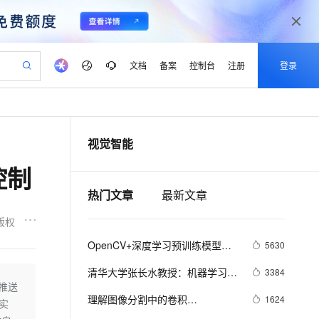
文档
备案
控制台
注册
登录
验
作计划
器
AI 活动
专业服务
服务伙伴合作计划
开发者社区
加入我们
产品动态
服务平台百炼
阿里云 OPC 创新助力计划
视觉智能
一站式生成采购清单，支持单品或批量购买
io：打造专属 AI 语音助手
S产品伙伴计划（繁花）
峰会
CS
造的大模型服务与应用开发平台
一句话生成原生可编辑精美 PPT 文稿
AI 生产力先锋
Al MaaS 服务伙伴赋能合作
域名
博文
Careers
至高可申请百万元
Qwen3.8-Max 模型上线
控制
开启高性价比 AI 编程新体验
弹性可伸缩的云计算服务
Qwen-Audio-3.0-Realtime 端到端实时语音角色扮演
输入一句话想法, 轻松生成专业的 PPT
先锋实践拓展 AI 生产力的边界
Token 补贴，五大权
计划
海大会
伙伴信用分合作计划
商标
问答
社会招聘
热门文章
最新文章
益加速 OPC 成功
eek-V4-Pro
SS
一键部署幻兽帕鲁游戏服务器
飞天发布时刻
HOT
Open Search 向量检索版支
划
备案
电子书
校园招聘
pSeek-V4-Pro
视频创作，一键激活电商全链路生产力
稳定、安全、高性价比、高性能的云存储服务
一键购买专属联机服务器，轻松开启游戏
所见，即是所愿
持视频检索 Pipeline 功能
更多支持
版权
划
公司注册
镜像站
视频生成
语音识别与合成
专属 QwenPaw
漫剧工坊：一站式动画创作平台
AI 实训营
HOT
应用身份服务 (IDaaS)
OpenCV+深度学习预训练模型，
5630
合作伙伴培训与认证
划
上云迁移
站生成，高效打造优质广告素材
全接入的云上超级电脑
从聊天伙伴进化为能主动干活的本地数字员工
快速生产连贯的高质量长漫剧
从基础到进阶，Agent 创客手把手教你
OpenClaw 管理能力上线
简单搞定图像识别 | 教程
lScope
我要反馈
e-1.1-T2V
Qwen3-TTS-Flash
清华大学张长水教授：机器学习和
3384
查询合作伙伴
n Alibaba Cloud ISV 合作
代维服务
建企业门户网站
10 分钟搭建微信、支付宝小程序
的推送
MaxCompute MaxFrame 提
图像识别（附视频、PPT下载）
畅细腻的高质量视频
离线语音合成大模型，多语言方言自适应，低延迟高稳定
创新加速
ope
理解图像分割中的卷积
登录合作伙伴管理后台
我要建议
1624
站，无忧落地极速上线
以可视化方式快速构建移动和 PC 门户网站
国内短信简单易用，安全可靠，秒级触达，全球覆盖200+国家和地区。
高效部署网站，快速应用到小程序
供自动弹性内存功能
实
（Understand Convolution for 