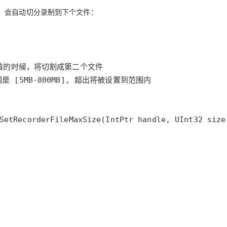
，会自动切分录制到下个文件：
个值的时候，将切割成第二个文件
范围是 [5MB-800MB], 超出将被设置到范围内
SetRecorderFileMaxSize
(
IntPtr
handle
, 
UInt32
size