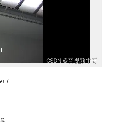
模块）和
录像；
；