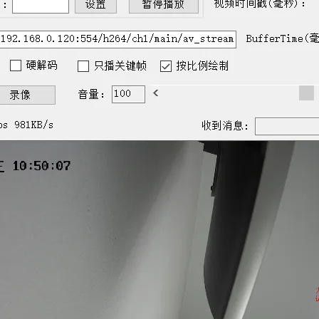
AI 应用
10分钟微调：让0.6B模型媲美235B模
多模态数据信
型
依托云原生高可用架构,实现Dify私有化部署
用1%尺寸在特定领域达到大模型90%以上效果
一个 AI 助手
超强辅助，Bol
即刻拥有 DeepSeek-R1 满血版
在企业官网、通讯软件中为客户提供 AI 客服
多种方案随心选，轻松解锁专属 DeepSeek