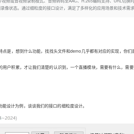
频或音视频录制模式、音频转码至AAC、H.265编码支持、URL切换
Deepseek-v4-pro
HappyHors
同享
万小智 AI 建站低至 15元/月
Qoder CN
AI 短剧/漫剧
云原生数据库 
快递物流查询
WordPress
成为服务伙
测录像状态。通过细粒度的接口设计，满足了多样化的应用场景和技术需
高校合作
点，立即开启云上创新
覆盖公网/内网、递归/权威、移动APP等全场景解析服务
送.CN域名，送备案服务码
基于千问大模型等，支持代码智能生成、研发智能问答
AI助力短剧
态智能体模型
旗舰 MoE 大模型，百万上下文与顶尖推理能力
图生视频，流
Ubuntu
服务生态伙伴
云工开物
企业应用
Works
Night Plan 支持 Qwen 3.8-Max
云原生大数据计算服务 MaxCompute
AI 办公
容器服务 Kub
NEW
GLM-5.2
Wan2.7-T
Red Hat
30+ 款产品免费体验
Data Agent 驱动的一站式 Data+AI 开发治理平台
夜间 5 折，Qwen/Meoo/TokenPlan 客户专享
面向分析的企业级SaaS模式云数据仓库
AI智能应用
提供一站式管
科研合作
视觉 Coding、空间感知、多模态思考等全面升级
1M上下文，专为长程任务能力而生
ERP
堂（旗舰版）
SUSE
智能客服
CRM
防护产品
2个月
自动承接线索
特点是，想到什么功能，找找头文件和demo几乎都有对应的实现，你们
建站小程序
OA 办公系统
AI 应用构建
大模型原生
力提升
的用户积累，才让我们清楚的认识到，一个直播模块，需要有什么，需要
财税管理
模板建站
Qoder
大模型服务平台百炼-应用模版
HOT
NEW
面向真实软件
个人版上线、团队版降价；千问3.8-Max首发发尝鲜
丰富多元化的应用模版和解决方案
400电话
定制建站
万有无界
大模型服务平台百炼-智能体
方案
广告营销
模板小程序
的模型效果
灵活可视化地构建企业级 Agent
定制小程序
放录制功能设计为例，谈谈我们的接口的细粒度设计。
秒悟
人工智能平台 PAI
APP 开发
云端极速 AI 
新一代 AI 视频生成模型，深度适配广告营销等场景
AI Native 的算法工程平台，一站式完成建模、训练、推理服务部署
建站系统