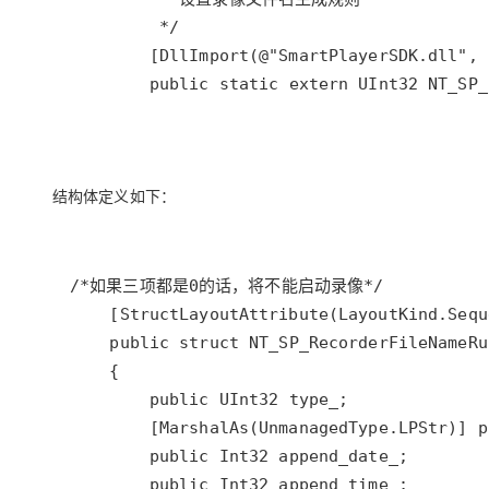
*/
        [
DllImport
(
@"SmartPlayerSDK.dll"
, 
public
static
extern
UInt32
NT_SP_
结构体定义如下：
/*如果三项都是0的话，将不能启动录像*/
    [
StructLayoutAttribute
(
LayoutKind
.
Sequ
public
struct
NT_SP_RecorderFileNameRu
public
UInt32
type_
;              
        [
MarshalAs
(
UnmanagedType
.
LPStr
)] 
p
public
Int32
append_date_
;        
public
Int32
append_time_
;        