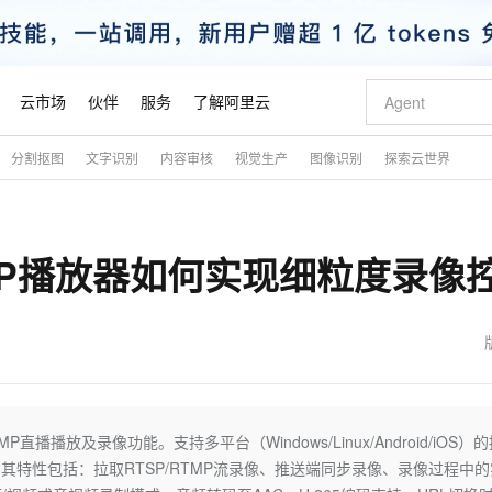
云市场
伙伴
服务
了解阿里云
分割抠图
文字识别
内容审核
视觉生产
图像识别
探索云世界
AI 特惠
数据与 API
成为产品伙伴
企业增值服务
最佳实践
价格计算器
AI 场景体
基础软件
产品伙伴合
阿里云认证
市场活动
配置报价
大模型
自助选配和估算价格
新方式
睿译宝，AI翻译排版一步到位
智启 AI 普惠权益
产品生态集成认证中心
企业支持计划
云上春晚
域名与网站
千问官方 MaaS 平台，为开发者和 Agent 而生，新用户赠送 1 亿 + tokens 额度
Qwen Aud
AI Coding
阿里云Maa
2026 阿里云
云服务器 E
为企业打
数据集
Windows
大模型认证
模型
NEW
NEW
RTMP播放器如何实现细粒度录像
交付可用成果
值低价云产品抢先购
上传文档即自动完成翻译和格式还原
至高享 1亿+免费 tokens，加速 Al 应用落地
提供智能易用的域名与建站服务
智能编程，一键
安全可靠、
产品生态伙伴
专家技术服务
云上奥运之旅
弹性计算合作
阿里云中企出
手机三要素
宝塔 Linux
全部认证
价格优势
有专属领域专家
GLM-5.2：长任务时代开源旗舰模型
阿里云 OPC 创新助力计划
千问大模型
即刻拥有 DeepS
AI 电商营销
对象存储 O
大模型
产品生态伙伴工作台
企业增值服务台
云栖战略参考
云存储合作计
云栖大会
身份实名认证
CentOS
训练营
推动算力普惠，释放技术红利
最高返9万
多领域专家智能体,一键组建 AI 虚拟交付团队
快速构建应用程序和网站，即刻迈出上云第一步
至高百万元 Token 补贴，加速一人公司成长
多元化、高性能、安全可靠的大模型服务
真正可用的 1M 上下文,一次完成代码全链路开发
轻松解锁专属 Dee
从图文生成到
云上的中国
数据库合作计
活动全景
短信
Docker
图片和
站式影视创作平台
Hermes Agent，打造自进化智能体
Token Plan 模型订阅计划
数字证书管理服务（原SSL证书）
5 分钟轻松部署
AI 广告创作
无影云电脑
企业成长
NEW
信息公告
看见新力量
云网络合作计
OCR 文字识别
JAVA
证享300元代金券
可视化编排打通从文字构思到成片全链路闭环
全托管，含MySQL、PostgreSQL、SQL Server、MariaDB多引擎
自主进化，持久记忆，越用越聪明
Qwen3.8-Max 首发尝鲜，限时加量 10 倍，夜间低至2折
实现全站HTTPS，呈现可信的WEB访问
图文、视频一
随时随地安
魔搭 Mode
Kimi-K3
HappyHors
NEW
loud
服务实践
官网公告
金融模力时刻
Salesforce O
版
发票查验
全能环境
Claude Code + GStack 打造工程团队
千问办公，限时限量积分加倍
Qoder
低代码高效构
AI 建站
短信服务
P直播播放及录像功能。支持多平台（Windows/Linux/Android/iOS）
型
NEW
作计划
Kimi 最新旗舰模型，长程编程与推理利器
让文字生成流
计划
创新中心
魔搭 ModelSc
健康状态
理服务
让AI从“聊天伙伴”进化为能干活的“数字员工”
安装技能 GStack，拥有专属 AI 工程团队
你的AI工作搭子，覆盖日常办公高频场景
面向真实软件的智能体编程平台
0 代码专业建
。其特性包括：拉取RTSP/RTMP流录像、推送端同步录像、录像过程中的
客户案例
天气预报查询
操作系统
态合作计划