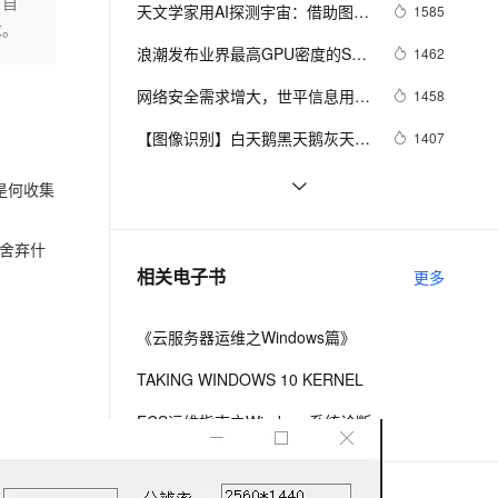
安全
时自
我要投诉
e-1.1-I2V
Cosyvoice-V3-Flash
天文学家用AI探测宇宙：借助图像
1585
PolarDB
上云场景组合购
Milvus 弹性伸缩功能新增节
伴
Semantic Segmentation）
求。
识别探索银河系中的红巨星
漫剧创作，剧本、分镜、视频高效生成
100%兼容MySQL、PostgreSQL，兼容Oracle，支持集中和分布式
覆盖90%+业务场景，专享组合折扣价
点支持范围
畅自然，细节丰富
高表现力语音合成大模型，语音克隆听感自然
VPN
浪潮发布业界最高GPU密度的SR-
1462
AI整机柜
ernetes 版 ACK
云聚AI 严选权益
AI 原生数据库服务发布
SSL 证书
网络安全需求增大，世平信息用数
2V
Fun-ASR
1458
，一键激活高效办公新体验
理容器应用的 K8s 服务
精选AI产品，从模型到应用全链提效
Agent 数据网关
据内容识别技术填补市场空白
文戏情感细腻自然，动作戏激烈拳拳到肉，实现更强表演能力
支持中英文自由切换，具备更强的噪声鲁棒性
堡垒机
【图像识别】白天鹅黑天鹅灰天
1407
AI 用量加速计划
云原生数据库 PolarDB
鹅？卷积神经网络帮你识别
防火墙
、识别商机，让客服更高效、服务更出色。
新老同享，达量后返
Agentic Database 发布
【图像识别】告诉你机器如何看见
1375
是何收集
这个世界
主机安全
应用
视觉智能开放平台【商品理解】
1276
舍弃什
【图像识别】【图像分割】上线新
千问办公
NEW
使用图像文字识别技术获取失信黑
1235
AI 应用及服务市场
相关电子书
算法啦！
更多
的智能体编程平台
一站式AI生产力平台
名单
AI 应用
伶鹊
《云服务器运维之Windows篇》
企业级人与Agent协作平台，接入和调度多个数字员工
智能客服平台，对话机器人、对话分析、智能外呼
大模型
TAKING WINDOWS 10 KERNEL
大模型服务平台百炼 - 全妙
自然语言处理
ECS运维指南之Windows系统诊断
应用创作平台
多模态内容创作工具，已接入 DeepSeek
数据标注
机器学习