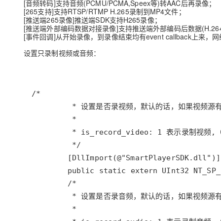
[音频转码]支持音频(PCMU/PCMA,Speex等)转AAC后再录像；
[265支持]支持RTSP/RTMP H.265录制到MP4文件；
[推送端265录像]推送端SDK支持H265录像；
[推送端外部编码数据对接录像]支持推送端外部编码后数据(H.264
[事件回调]从开始录像，到录像结束均有event callback
设置只录制视频或音频：
/*
* 设置是否录视频，默认的话，如果视频源
* 
* is_record_video: 1 表示录制视
*/
        [
DllImport
(
@"SmartPlayerSDK.dll"
public
static
extern
UInt32
NT_SP_
/*
* 设置是否录音频，默认的话，如果视频源
*