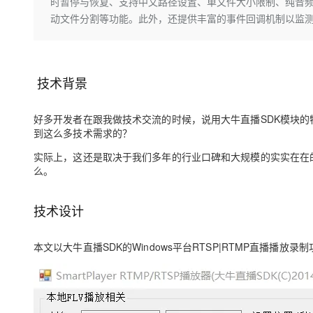
存储
天池大赛
时暂停与恢复、支持中文路径设置、单文件大小限制、纯音频/视
Qwen3.7-Plus
云解析DNS
解决方案免费试用 新老
电子合同
动文件分割等功能。此外，还提供丰富的事件回调机制以监
最高领取价值200元试用
能看、能想、能动手的多模
安全
网络与CDN
AI 算法大赛
畅捷通
大数据开发治理平台 Data
AI 产品 免费试用
网络
安全
云开发大赛
Qwen3-VL-Plus
Tableau 订阅
1亿+ 大模型 tokens 和 
技术背景
可观测
入门学习赛
中间件
AI空中课堂在线直播课
云防火墙
140+云产品 免费试用
上云与迁云
云原生的云上边界网络安全
产品新客免费试用，最长1
数据库
好多开发者在跟我做技术交流的时候，说用大牛直播SDK模块的
生态解决方案
到这么多技术需求的？
大模型服务
企业出海
大模型ACA认证体验
大数据计算
助力企业全员 AI 认知与能
实际上，这还是取决于我们多年的行业口碑和大规模的实实在在
行业生态解决方案
千问AI平台-Token Plan
政企业务
么。
媒体服务
开发者生态解决方案
企业服务与云通信
千问AI平台-模型体验
技术设计
AI 开发和 AI 应用解决
在线体验全尺寸、多种模态
域名与网站
本文以大牛直播SDK的Windows平台RTSP|RTMP直播播
Happy 系列大模型
终端用户计算
Serverless
开发工具