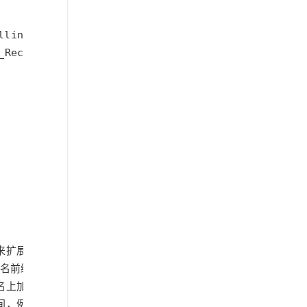
llingConvention
=
CallingConvention
.
StdCall
_RecorderFileNameRuler
ruler
);
来扩展用
前缀, 例如:daniulive
加日期, 例如:daniulive-2017-01-17
如:daniulive-2017-01-17-17-10-36