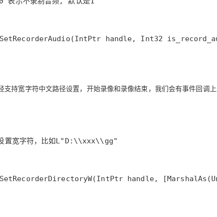
频, 0 表示不录制音频, 默认是1
SetRecorderAudio
(
IntPtr
handle
, 
Int32
is_record_a
经
支持宽字符中文路径设置
，开始录像和录像结束，我们会有事件回调上
宽字符，比如L"D:\\xxx\\gg"
SetRecorderDirectoryW
(
IntPtr
handle
, [
MarshalAs
(
U