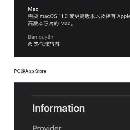
PC端App Store