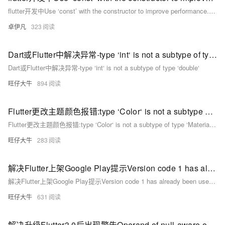
flutter开发中Use ‘const’ with the constructor to improve performance. Try adding the ‘const’ keyword to the constructor invocation.报错如何解决-优雅草卓伊凡
卓伊凡
323
Dart或Flutter中解决异常-type ‘int‘ is not a subtype of type ‘double‘
Dart或Flutter中解决异常-type ‘int‘ is not a subtype of type ‘double‘
旺仔大牛
894
Flutter更改主题颜色报错:type ‘Color‘ is not a subtype of type ‘MaterialColor‘
Flutter更改主题颜色报错:type ‘Color‘ is not a subtype of type ‘MaterialColor‘
旺仔大牛
283
解决Flutter上架Google Play提示Version code 1 has already been used. Try another version code.
解决Flutter上架Google Play提示Version code 1 has already been used. Try another version code.
旺仔大牛
631
解决升级Flutter3.0后出现警告Operand of null-aware operation ‘!‘ has type ‘WidgetsBinding‘ which excludes null