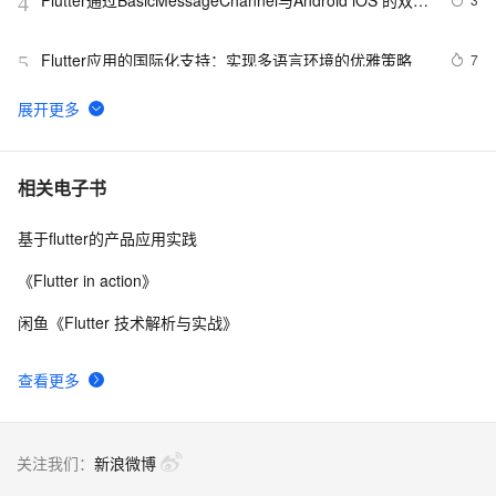
Flutter通过BasicMessageChannel与Android iOS 的双向
4
通信
Flutter应用的国际化支持：实现多语言环境的优雅策略
7
5
"震撼揭秘！Flutter如何玩转超低延迟RTSP/RTMP播
16
6
放，跨平台视频流体验大升级，让你的应用秒变直播神
器！"
Flutter 组件（二）文本 与 输入框组件
7
7
相关电子书
基于flutter的产品应用实践
 Flutter 框架的缺点
7
8
《Flutter in action》
【Flutter】Android、Flutter 折叠屏适配 ( 展开大屏 | 折
5
9
闲鱼《Flutter 技术解析与实战》
叠主屏 | 折叠副屏 | 静态展示 | 动态热切换适配 | 拉伸布
局 | X 轴自适应适配 | 布局重构 )（一）
【Flutter】Flutter 混合开发 ( 简介 | Flutter 混合开发集成
4
10
查看更多
步骤 | 创建 Flutter Module )
关注我们：
新浪微博