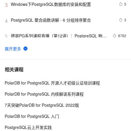
Windows下PostgreSQL数据库的安装和配置
5
3
PostgreSQL 聚合函数讲解 - 6 分组排序聚合
3
4
德哥PG系列课程直播（第12讲）：PostgreSQL 物联
8782
5
网最佳实践
PostgreSQL 11 新特性解读 : Initdb/Pg_resetwal支持修
13
6
改WAL文件大小
PostgreSQL 如何轻松搞定行驶、运动轨迹合并和切分
12
7
相关课程
PolarDB for PostgreSQL 开源人才初级认证培训课程
zabbix template pg_monz for PostgreSQL
3
8
PolarDB for PostgreSQL 内核解读系列课程
PostgreSQL imgsmlr 插件安装
4
9
7天突破PolarDB for PostgreSQL 2022版
PostgreSQL\MySQL比较
3
10
PolarDB for PostgreSQL 入门
PostgreSQL云上开发实践