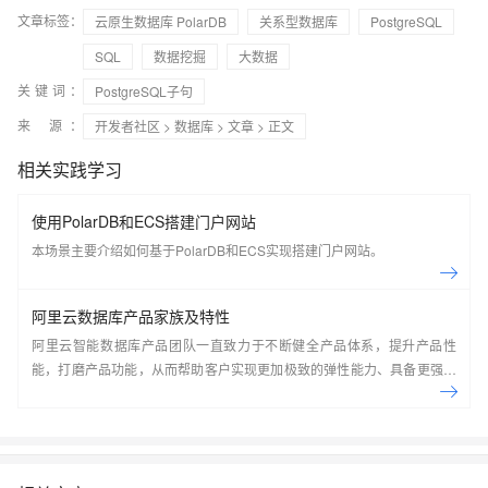
文章标签：
云原生数据库 PolarDB
关系型数据库
PostgreSQL
SQL
数据挖掘
大数据
关键词：
PostgreSQL子句
来 源：
开发者社区
>
数据库
>
文章
> 正文
相关实践学习
使用PolarDB和ECS搭建门户网站
本场景主要介绍如何基于PolarDB和ECS实现搭建门户网站。
阿里云数据库产品家族及特性
阿里云智能数据库产品团队一直致力于不断健全产品体系，提升产品性
能，打磨产品功能，从而帮助客户实现更加极致的弹性能力、具备更强的
扩展能力、并利用云设施进一步降低企业成本。以云原生+分布式为核心
技术抓手，打造以自研的在线事务型(OLTP)数据库Polar DB和在线分析型
(OLAP)数据库Analytic DB为代表的新一代企业级云原生数据库产品体
系， 结合NoSQL数据库、数据库生态工具、云原生智能化数据库管控平