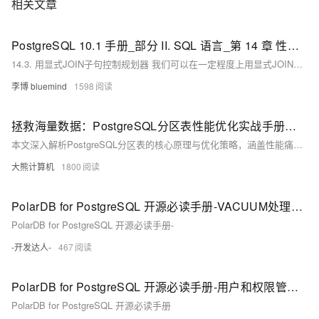
台，为阿里巴巴经济体以及各个行业的企业客户和开发者提供从公共云到
相关文章
混合云再到私有云的完整解决方案，提供基于云基础设施进行数据从处
理、到存储、再到计算与分析的一体化解决方案。本节课带你了解阿里云
PostgreSQL 10.1 手册_部分 II. SQL 语言_第 14 章 性能提示_14.3. 用显式JOIN子句控制规划器
数据库产品家族及特性。
14.3. 用显式JOIN子句控制规划器 我们可以在一定程度上用显式JOIN语法控制查询规划器。要明白为什么需要它，我们首先需要一些背景知识。 在一个简单的连接查询中，例如： SELECT * FROM a, b, c WHERE a.id = b.id AND b.ref = c.id; 规划器可以自由地按照任何顺序连接给定的表。
李博 bluemind
1598
拯救海量数据：PostgreSQL分区表性能优化实战手册（附压测对比）
本文深入解析PostgreSQL分区表的核心原理与优化策略，涵盖性能痛点、实战案例及压测对比。首先阐述分区表作为继承表+路由规则的逻辑封装，分析分区裁剪失效、全局索引膨胀和VACUUM堆积三大性能杀手，并通过电商订单表崩溃事件说明旧分区维护的重要性。接着提出四维设计法优化分区策略，包括时间范围分区黄金法则与自动化维护体系。同时对比局部索引与全局索引性能，展示后者在特定场景下的优势。进一步探讨并行查询优化、冷热数据分层存储及故障复盘，解决分区锁竞争问题。
大熊计算机
1800
PolarDB for PostgreSQL 开源必读手册-VACUUM处理（上）
PolarDB for PostgreSQL 开源必读手册-
-开发达人-
467
PolarDB for PostgreSQL 开源必读手册-用户和权限管理（中）
PolarDB for PostgreSQL 开源必读手册