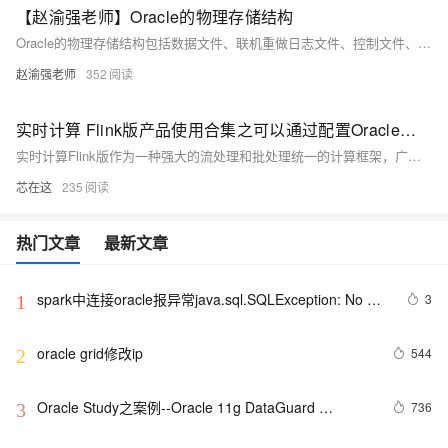
【赵渝强老师】Oracle的物理存储结构
Oracle的物理存储结构包括数据文件、联机重做日志文件、控制文件、归档日志文件、参数文件、告警日志文件、跟踪文件和备份文件。这些文件在硬盘上存储数据库的各种数据和日志信息，确保数据库的正常运行和故障恢复。视频讲解和详细说明见原文。
赵渝强老师
352
实时计算 Flink版产品使用合集之可以通过配置Oracle数据库的schema注册表来监测表结构的变化吗
实时计算Flink版作为一种强大的流处理和批处理统一的计算框架，广泛应用于各种需要实时数据处理和分析的场景。实时计算Flink版通常结合SQL接口、DataStream API、以及与上下游数据源和存储系统的丰富连接器，提供了一套全面的解决方案，以应对各种实时计算需求。其低延迟、高吞吐、容错性强的特点，使其成为众多企业和组织实时数据处理首选的技术平台。以下是实时计算Flink版的一些典型使用合集。
芯在这
235
热门文章
最新文章
spark中连接oracle报异常java.sql.SQLException: No 
3
1
suitable driver
oracle grid修改ip
544
2
Oracle Study之案例--Oracle 11g DataGuard 
736
3
Snapshot Standby