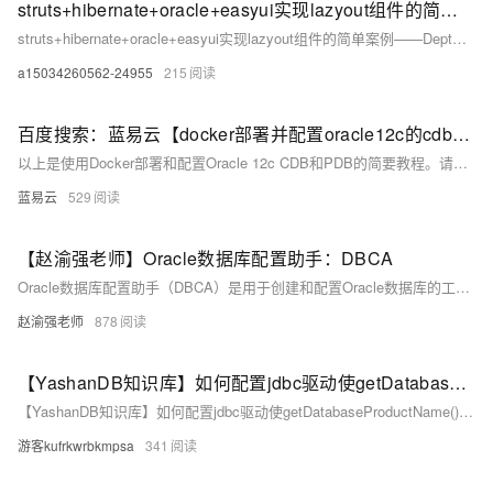
struts+hibernate+oracle+easyui实现lazyout组件的简单案例——Dept实体类和对应的配置信息
struts+hibernate+oracle+easyui实现lazyout组件的简单案例——Dept实体类和对应的配置信息
a15034260562-24955
215
百度搜索：蓝易云【docker部署并配置oracle12c的cdb和pdb教程！】
以上是使用Docker部署和配置Oracle 12c CDB和PDB的简要教程。请注意，这只是一个概述，并且可能需要根据你的实际情况进行适当的调整和配置。建议参考Oracle官方文档和相关资源，以获得更详细和全面的指导。
蓝易云
529
【赵渝强老师】Oracle数据库配置助手：DBCA
Oracle数据库配置助手（DBCA）是用于创建和配置Oracle数据库的工具，支持图形界面和静默执行模式。本文介绍了使用DBCA在Linux环境下创建数据库的完整步骤，包括选择数据库操作类型、配置存储与网络选项、设置管理密码等，并提供了界面截图与视频讲解，帮助用户快速掌握数据库创建流程。
赵渝强老师
878
【YashanDB知识库】如何配置jdbc驱动使getDatabaseProductName()返回Oracle
【YashanDB知识库】如何配置jdbc驱动使getDatabaseProductName()返回Oracle
游客kufrkwrbkmpsa
341