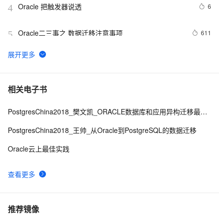
Oracle 把触发器说透
6
4
Oracle二三事之 数据迁移注意事项
611
5
SQL Server和Oracle的常用函数对比 (转)
572
6
如何在 Oracle 中创建可插入数据库（PDB）？
9
7
相关电子书
PostgresChina2018_樊文凯_ORACLE数据库和应用异构迁移最佳实践
Oracle 创建触发器
590
8
PostgresChina2018_王帅_从Oracle到PostgreSQL的数据迁移
PolarDB PostgreSQL版：Oracle兼容的高性能数据库
14
9
Oracle云上最佳实践
如何查看Oracle的版本信息
526
10
查看更多
推荐镜像