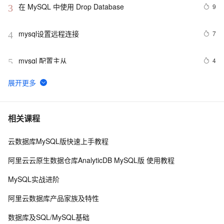
在 MySQL 中使用 Drop Database
9
3
mysql设置远程连接
7
4
mysql 配置主从
4
5
mysql 更改root密码
5
6
PostgreSQL\MySQL比较
4
7
相关课程
云数据库MySQL版快速上手教程
Percona Server for MySQL 5.6.10-60.2发布
5
8
阿里云云原生数据仓库AnalyticDB MySQL版 使用教程
mysql安装及常见设置
633
9
MySQL实战进阶
查询MySQL运行状况
644
10
阿里云数据库产品家族及特性
数据库及SQL/MySQL基础