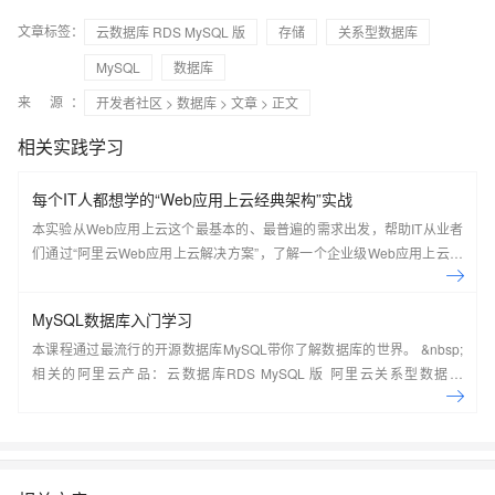
文章标签：
云数据库 RDS MySQL 版
存储
关系型数据库
MySQL
数据库
来 源：
开发者社区
>
数据库
>
文章
> 正文
相关实践学习
每个IT人都想学的“Web应用上云经典架构”实战
本实验从Web应用上云这个最基本的、最普遍的需求出发，帮助IT从业者
们通过“阿里云Web应用上云解决方案”，了解一个企业级Web应用上云的
常见架构，了解如何构建一个高可用、可扩展的企业级应用架构。
MySQL数据库入门学习
本课程通过最流行的开源数据库MySQL带你了解数据库的世界。 &nbsp;
相关的阿里云产品：云数据库RDS MySQL 版 阿里云关系型数据库
RDS（Relational Database Service）是一种稳定可靠、可弹性伸缩的在
线数据库服务，提供容灾、备份、恢复、迁移等方面的全套解决方案，彻
底解决数据库运维的烦恼。 了解产品详
情:&nbsp;https://www.aliyun.com/product/rds/mysql&nbsp;