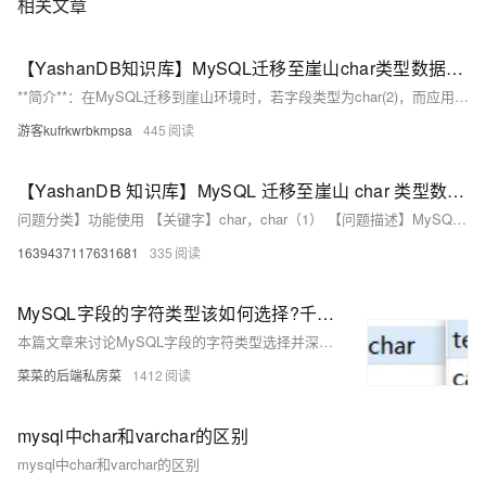
相关文章
【YashanDB知识库】MySQL迁移至崖山char类型数据自动补空格问题
**简介**：在MySQL迁移到崖山环境时，若字段类型为char(2)，而应用存储的数据仅为&#39;0&#39;或&#39;1&#39;，查询时崖山会自动补空格。原因是mysql的sql_mode可能启用了PAD_CHAR_TO_FULL_LENGTH模式，导致保留CHAR类型尾随空格。解决方法是与应用确认数据需求，可将崖山环境中的char类型改为varchar类型以规避补空格问题，适用于所有版本。
游客kufrkwrbkmpsa
445
【YashanDB 知识库】MySQL 迁移至崖山 char 类型数据自动补空格问题
问题分类】功能使用 【关键字】char，char（1） 【问题描述】MySQL 迁移至崖山环境，字段类型源端和目标端都为 char(2)，但应用存储的数据为'0'、'1'，此时崖山查询该表字段时会自动补充空格 【问题原因分析】mysql 有 sql_mode 控制，检查是否启用了 PAD_CHAR_TO_FULL_LENGTH SQL 模式。如果启用了这个模式，MySQL 才会保留 CHAR 类型字段的尾随空格，默认没有启动。 #查看sql_mode mysql> SHOW VARIABLES LIKE 'sql_mode'; 【解决/规避方法】与应用确认存储的数据，正确定义数据
1639437117631681
335
MySQL字段的字符类型该如何选择?千万数据下varchar和char性能竟然相差30%🚀
本篇文章来讨论MySQL字段的字符类型选择并深入实践char与varchar类型的区别以及在千万数据下的性能测试
菜菜的后端私房菜
1412
mysql中char和varchar的区别
mysql中char和varchar的区别