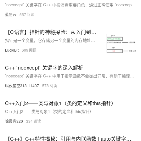
`noexcept` 关键字在 C++ 中扮演着重要角色，通过正确使用 `noexcept`，可以提升程序的性能、增强代码的可读性和安全性，并且有助于编译器进行优化。在编写 C++ 代码时，应仔细考虑每个函数是否应该声明为 `noexcept`，以充分利用这一特性带来的优势。通过本文的介绍，希望开发者能够更好地理解和应用 `noexcept` 关键字，从而编写出更加高效、健壮的 C++ 程序。
蓝易云
557
【C语言】指针的神秘探险：从入门到精通的奇幻之旅 !
指针是一个变量，它存储另一个变量的内存地址。换句话说，指针“指向”存储在内存中的某个数据。
LuckiBit
609
C++ `noexcept` 关键字的深入解析
`noexcept` 关键字在 C++ 中用于指示函数不会抛出异常，有助于编译器优化和提高程序的可靠性。它可以减少代码大小、提高执行效率，并增强程序的稳定性和可预测性。`noexcept` 还可以影响函数重载和模板特化的决策。使用时需谨慎，确保函数确实不会抛出异常，否则可能导致程序崩溃。通过合理使用 `noexcept`，开发者可以编写出更高效、更可靠的 C++ 代码。
暗夜星空313-11407
578
C++入门2——类与对象1（类的定义和this指针）
C++入门2——类与对象1（类的定义和this指针）
徐霞客320
334
【C++】C++特性揭秘：引用与内联函数 | auto关键字与for循环 | 指针空值（二）