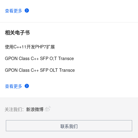
查看更多
C++之MFC制作简单计算器（VS2019实现），附带完整
8
9
代码
C++ 你会使用cmath库里的宏常量吗？（π、e、ln2、
6
10
相关电子书
√2、(2/√π) 等等）
使用C++11开发PHP7扩展
GPON Class C++ SFP O;T Transce
GPON Class C++ SFP OLT Transce
查看更多
关注我们：
新浪微博
联系我们