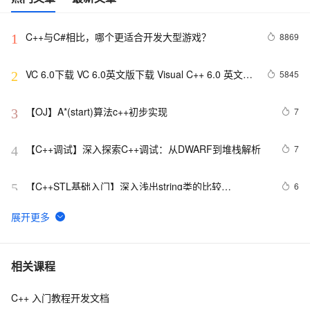
C++与C#相比，哪个更适合开发大型游戏？
8869
1
VC 6.0下载 VC 6.0英文版下载 Visual C++ 6.0 英文企
5845
2
业版 集成SP6完美版（最新更新地址，百度网盘）
【OJ】A*(start)算法c++初步实现
7
3
【C++调试】深入探索C++调试：从DWARF到堆栈解析
7
4
【C++STL基础入门】深入浅出string类的比较
6
5
(compare)、复制(copy)
设计模式C++学习笔记之十六（Observer观察者模式）
8
6
C++ Builder构建算二十四点小游戏
504
7
相关课程
C++ 入门教程开发文档
Qt C++ 扫码枪使用数据处理
8
8