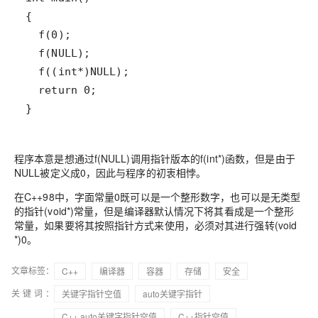
}
程序本意是想通过f(NULL)调用指针版本的f(int*)函数，但是由于
NULL被定义成0，因此与程序的初衷相悖。
在C++98中，字面常量0既可以是一个整形数字，也可以是无类型
的指针(void*)常量，但是编译器默认情况下将其看成是一个整形
常量，如果要将其按照指针方式来使用，必须对其进行强转(void
*)0。
文章标签：
C++
编译器
容器
存储
安全
关键词：
关键字指针空值
auto关键字指针
C++ auto关键字指针空值
C++指针空值