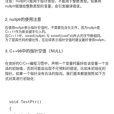
注意：nullptr只能用于指针类型，不能用于整数类型。如果将
nullptr赋值给整数类型的变量，会引发编译错误。
2. nullptr的使用注意
在使用nullptr表示指针空值时，不需要包含头文件，因为nullptr是
C++11作为新关键字引入的。
在C++11中，sizeof(nullptr) 与 sizeof((void*)0)所占的字节数相同。
为了提高代码的健壮性，在后续表示指针空值时建议最好使用nullptr。
3. C++98中的指针空值（NULL）
在良好的C/C++编程习惯中，声明一个变量时最好给该变量一个合
适的初始值，否则可能会出现不可预料的错误，比如未初始化的
指针。如果一个指针没有合法的指向，我们基本都是按照如下方
式对其进行初始化：