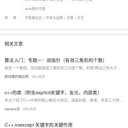
auto指针空值
来 源：
开发者社区
>
开发与运维
>
文章
> 正文
相关文章
算法入门：专题一：双指针（有效三角形的个数）
给定一个数组，找出能组成三角形的三元组个数。利用“两边之和大于第三边”的性质，先排序，再用双指针优化。固定最大边，左右指针从区间两端向内移动，若两短边之和大于最长边，则中间所有组合均有效，时间复杂度由暴力的O(n³)降至O(n²)。
胖咕噜的稞达鸭
384
c++的类（附含explicit关键字，友元，内部类）
本文介绍了C++中类的核心概念与用法，涵盖封装、继承、多态三大特性。重点讲解了类的定义（`class`与`struct`）、访问限定符（`private`、`public`、`protected`）、类的作用域及成员函数的声明与定义分离。同时深入探讨了类的大小计算、`this`指针、默认成员函数（构造函数、析构函数、拷贝构造、赋值重载）以及运算符重载等内容。 文章还详细分析了`explicit`关键字的作用、静态成员（变量与函数）、友元（友元函数与友元类）的概念及其使用场景，并简要介绍了内部类的特性。
hahaha无
496
C++ noexcept 关键字的关键作用