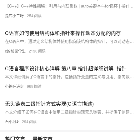
【C++】C++特性揭秘：引用与内联函数 | auto关键字与for循环 | 指针空值
是店小二呀
254
C语言如何使用结构体和指针来操作动态分配的内存
在C语言中，通过定义结构体并使用指向该结构体的指针，可以对动态分配的内存进行操作。首先利用 `malloc` 或 `calloc` 分配内存，然后通过指针访问和修改结构体成员，最后用 `free` 释放内存，实现资源的有效管理。
c的前世今生
2130
C语言程序设计核心详解 第八章 指针超详细讲解_指针变量_二维数组指针_指向字符串指针
本文详细讲解了C语言中的指针，包括指针变量的定义与引用、指向数组及字符串的指针变量等。首先介绍了指针变量的基本概念和定义格式，随后通过多个示例展示了如何使用指针变量来操作普通变量、数组和字符串。文章还深入探讨了指向函数的指针变量以及指针数组的概念，并解释了空指针的意义和使用场景。通过丰富的代码示例和图形化展示，帮助读者更好地理解和掌握C语言中的指针知识。
小徐在进步
969
无头链表二级指针方式实现(C语言描述)
本文介绍了如何在C语言中使用二级指针实现无头链表，并提供了创建节点、插入、删除、查找、销毁链表等操作的函数实现，以及一个示例程序来演示这些操作。
石小浪♪
294
热门文章
最新文章