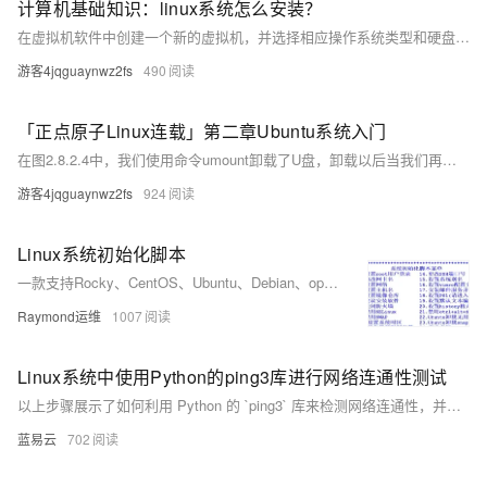
计算机基础知识：linux系统怎么安装？
在虚拟机软件中创建一个新的虚拟机，并选择相应操作系统类型和硬盘空间大小等参数。将下载的 ISO 镜像文件加载到虚拟机中。启动虚拟机，进入安装界面，并按照步骤进行安装。安装完成后，可以在虚拟机中使用 Linux 系统。
游客4jqguaynwz2fs
490
「正点原子Linux连载」第二章Ubuntu系统入门
在图2.8.2.4中，我们使用命令umount卸载了U盘，卸载以后当我们再去访问文件夹/mnt/tmp的时候发现里面没有任何文件了，说明我们卸载成功了。
游客4jqguaynwz2fs
924
Linux系统初始化脚本
一款支持Rocky、CentOS、Ubuntu、Debian、openEuler等主流Linux发行版的系统初始化Shell脚本，涵盖网络配置、主机名设置、镜像源更换、安全加固等多项功能，适配单/双网卡环境，支持UEFI引导，提供多版本下载与持续更新。
Raymond运维
1007
Linux系统中使用Python的ping3库进行网络连通性测试
以上步骤展示了如何利用 Python 的 `ping3` 库来检测网络连通性，并且提供了基本错误处理方法以确保程序能够优雅地处理各种意外情形。通过简洁明快、易读易懂、实操性强等特点使得该方法非常适合开发者或系统管理员快速集成至自动化工具链之内进行日常运维任务之需求满足。
蓝易云
702