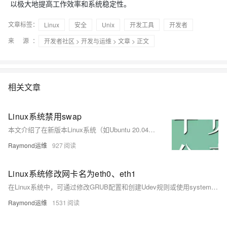
以极大地提高工作效率和系统稳定性。
文章标签：
Linux
安全
Unix
开发工具
开发者
来 源：
开发者社区
>
开发与运维
>
文章
> 正文
相关文章
Linux系统禁用swap
本文介绍了在新版本Linux系统（如Ubuntu 20.04+、CentOS Stream、openEuler等）中禁用swap的两种方法。传统通过注释/etc/fstab中swap行的方式已失效，现需使用systemd管理swap.target服务或在/etc/fstab中添加noauto参数实现禁用。方法1通过屏蔽swap.target适用于新版系统，方法2通过修改fstab挂载选项更通用，兼容所有系统。
Raymond运维
927
Linux系统修改网卡名为eth0、eth1
在Linux系统中，可通过修改GRUB配置和创建Udev规则或使用systemd链接文件，将网卡名改为`eth0`、`eth1`等传统命名方式，适用于多种发行版并支持多网卡配置。
Raymond运维
1531