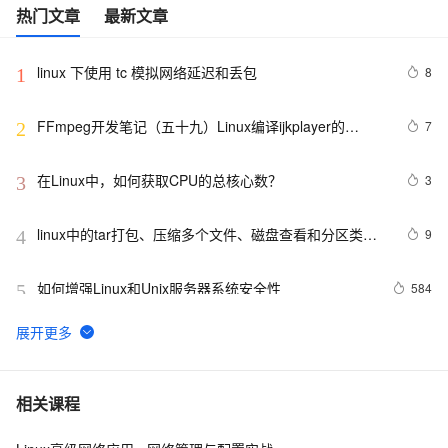
热门文章
最新文章
linux 下使用 tc 模拟网络延迟和丢包
8
1
FFmpeg开发笔记（五十九）Linux编译ijkplayer的
7
2
Android平台so库
在Linux中，如何获取CPU的总核心数？
3
3
linux中的tar打包、压缩多个文件、磁盘查看和分区类、
9
4
du查看文件和目录占用的磁盘空间linux中的grep 过滤查
找及“|”管道符、gzip/gunzip 压缩、zip/unzip 压缩
如何增强Linux和Unix服务器系统安全性
584
5
linux多线程示例
9
6
经常登录Linux，用户密码背后的知识了解一下
2
7
相关课程