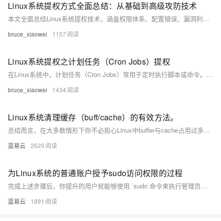
Linux系统提权方式全面总结：从基础到高级攻防技术
本文全面总结Linux系统提权技术，涵盖权限体系、配置错误、漏洞利用、密码攻击等方法，帮助安全研究人员掌握攻防技术，提升系统防护能力。
bruce_xiaowei
1157
Linux系统提权之计划任务（Cron Jobs）提权
在Linux系统中，计划任务（Cron Jobs）常用于定时执行脚本或命令。若配置不当，攻击者可利用其提权至root权限。常见漏洞包括可写的Cron脚本、目录、通配符注入及PATH变量劫持。攻击者通过修改脚本、创建恶意任务或注入命令实现提权。系统管理员应遵循最小权限原则、使用绝对路径、避免通配符、设置安全PATH并定期审计，以防范此类攻击。
bruce_xiaowei
1434
Linux系统清理缓存（buff/cache）的有效方法。
总结而言，在大多数情形下你不必担心Linux中buffer与cache占用过多内存在影响到其他程序运行；因为当程序请求更多内存在没有足够可用资源时,Linux会自行调整其占有量。只有当你明确知道当前环境与需求并希望立即回收这部分资源给即将运行重负载任务之前才考虑上述方法去主动干预。
蓝易云
2629
为Linux系统的普通账户授予sudo访问权限的过程
完成上述步骤后，你提升的用户就能够使用 `sudo`命令来执行管理员级别的操作，而无需切换到root用户。这是一种更加安全和便捷的权限管理方式，因为它能够留下完整的权限使用记录，并以最小权限的方式工作。需要注意的是，随意授予sudo权限可能会使系统暴露在风险之中，尤其是在用户不了解其所执行命令可能带来的后果的情况下。所以在配置sudo权限时，必须谨慎行事。
蓝易云
1891