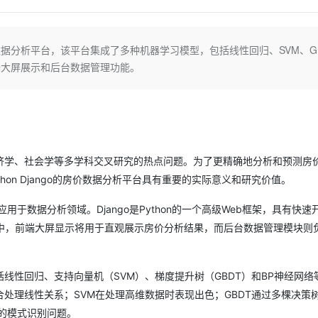
Deepseek-v4-pro
HappyHors
同享
万小智 AI 建站低至 15元/月
Qoder CN
AI 短剧/漫剧
云原生数据库 
快递物流查询
WordPress
成为服务伙
高校合作
点，立即开启云上创新
覆盖公网/内网、递归/权威、移动APP等全场景解析服务
送.CN域名，送备案服务码
基于千问大模型等，支持代码智能生成、研发智能问答
AI助力短剧
态智能体模型
旗舰 MoE 大模型，百万上下文与顶尖推理能力
图生视频，流
Ubuntu
服务生态伙伴
的房价数据分析平台，该平台集成了多种机器学习模型，包括线性回归、SVM、G
云工开物
企业应用
Works
Night Plan 支持 Qwen 3.8-Max
云原生大数据计算服务 MaxCompute
AI 办公
容器服务 Kub
NEW
GLM-5.2
Wan2.7-T
Red Hat
端大屏展示和后台数据管理功能。
30+ 款产品免费体验
Data Agent 驱动的一站式 Data+AI 开发治理平台
夜间 5 折，Qwen/Meoo/TokenPlan 客户专享
面向分析的企业级SaaS模式云数据仓库
AI智能应用
提供一站式管
科研合作
视觉 Coding、空间感知、多模态思考等全面升级
1M上下文，专为长程任务能力而生
ERP
堂（旗舰版）
SUSE
智能客服
CRM
防护产品
2个月
自动承接线索
建站小程序
OA 办公系统
AI 应用构建
大模型原生
力提升
财税管理
模板建站
济学、社会学等多学科交叉研究的热点问题。为了更精确地分析和预测房
Qoder
大模型服务平台百炼-应用模版
HOT
NEW
on Django的房价数据分析平台具有重要的实际意义和研究价值。
面向真实软件
个人版上线、团队版降价；千问3.8-Max首发发尝鲜
丰富多元化的应用模版和解决方案
400电话
定制建站
用于数据分析领域。Django是Python的一个高级Web框架，具有快速
万有无界
大模型服务平台百炼-智能体
方案
广告营销
模板小程序
的模型效果
灵活可视化地构建企业级 Agent
台中，前端大屏显示将用于直观展示房价分析结果，而后台数据管理模块则
定制小程序
秒悟
人工智能平台 PAI
APP 开发
云端极速 AI 
新一代 AI 视频生成模型，深度适配广告营销等场景
AI Native 的算法工程平台，一站式完成建模、训练、推理服务部署
线性回归、支持向量机（SVM）、梯度提升树（GBDT）和BP神经网络
建站系统
处理线性关系；SVM在处理高维数据时表现出色；GBDT通过多棵决策
的模式识别问题。