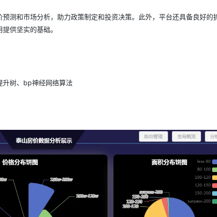
价预测和市场分析，助力政策制定和投资决策。此外，平台还具备良好的
AI 应用
10分钟微调：让0.6B模型媲美235B模
多模态数据信
用提供坚实的基础。
型
依托云原生高可用架构,实现Dify私有化部署
用1%尺寸在特定领域达到大模型90%以上效果
一个 AI 助手
超强辅助，Bol
即刻拥有 DeepSeek-R1 满血版
在企业官网、通讯软件中为客户提供 AI 客服
多种方案随心选，轻松解锁专属 DeepSeek
、梯度提升树、bp神经网络算法