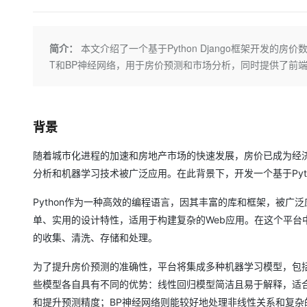
存储
天池大赛
Qwen3.7-Plus
云解析DNS
解决方案免费试用 新老
电子合同
最高领取价值200元试用
能看、能想、能动手的多模
安全
网络与CDN
AI 算法大赛
畅捷通
简介：
本文介绍了一个基于Python Django框架开发
大数据开发治理平台 Data
AI 产品 免费试用
网络
安全
云开发大赛
Qwen3-VL-Plus
Tableau 订阅
T和BP神经网络，用于房价预测和市场分析，同时提供了前
1亿+ 大模型 tokens 和 
可观测
入门学习赛
中间件
AI空中课堂在线直播课
云防火墙
140+云产品 免费试用
上云与迁云
云原生的云上边界网络安全
产品新客免费试用，最长1
数据库
生态解决方案
背景
大模型服务
企业出海
大模型ACA认证体验
大数据计算
助力企业全员 AI 认知与能
行业生态解决方案
随着城市化进程的加速和房地产市场的快速发展，房价已成为经
千问AI平台-Token Plan
政企业务
媒体服务
分析和机器学习技术被广泛应用。在此背景下，开发一个基于Pyth
开发者生态解决方案
企业服务与云通信
Python作为一种高效的编程语言，因其丰富的库和框架，被广泛应
千问AI平台-模型体验
AI 开发和 AI 应用解决
在线体验全尺寸、多种模态
单、实用的设计特性，适用于构建复杂的Web应用。在这个平
域名与网站
的收集、清洗、存储和处理。
Happy 系列大模型
终端用户计算
为了提升房价预测的准确性，平台将集成多种机器学习模型，包括
Serverless
些模型各自具有不同的优势：线性回归模型简洁且易于解释，适合
和提升预测精度；BP神经网络则能较好地处理非线性关系和复杂
开发工具