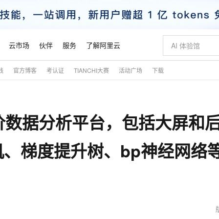
云市场
伙伴
服务
了解阿里云
践
官方博客
考认证
TIANCHI大赛
活动广场
下载
AI 特惠
数据与 API
成为产品伙伴
企业增值服务
最佳实践
价格计算器
AI 场景体
基础软件
产品伙伴合
阿里云认证
市场活动
配置报价
大模型
自助选配和估算价格
新方式
睿译宝，AI翻译排版一步到位
智启 AI 普惠权益
产品生态集成认证中心
企业支持计划
云上春晚
域名与网站
千问官方 MaaS 平台，为开发者和 Agent 而生，新用户赠送 1 亿 + tokens 额度
AI Coding
阿里云Maa
2026 阿里云
云服务器 E
为企业打
数据集
Windows
大模型认证
模型
NEW
o的房价数据分析平台，包括大屏和
交付可用成果
值低价云产品抢先购
上传文档即自动完成翻译和格式还原
至高享 1亿+免费 tokens，加速 Al 应用落地
提供智能易用的域名与建站服务
智能编程，一键
安全可靠、
产品生态伙伴
专家技术服务
云上奥运之旅
弹性计算合作
阿里云中企出
手机三要素
宝塔 Linux
全部认证
价格优势
有专属领域专家
GLM-5.2：长任务时代开源旗舰模型
阿里云 OPC 创新助力计划
千问大模型
即刻拥有 DeepS
AI 电商营销
对象存储 O
大模型
产品生态伙伴工作台
企业增值服务台
云栖战略参考
云存储合作计
云栖大会
身份实名认证
CentOS
训练营
、梯度提升树、bp神经网络
推动算力普惠，释放技术红利
最高返9万
多领域专家智能体,一键组建 AI 虚拟交付团队
快速构建应用程序和网站，即刻迈出上云第一步
至高百万元 Token 补贴，加速一人公司成长
多元化、高性能、安全可靠的大模型服务
真正可用的 1M 上下文,一次完成代码全链路开发
轻松解锁专属 Dee
从图文生成到
云上的中国
数据库合作计
活动全景
短信
Docker
图片和
站式影视创作平台
Hermes Agent，打造自进化智能体
Token Plan 模型订阅计划
数字证书管理服务（原SSL证书）
5 分钟轻松部署
AI 广告创作
无影云电脑
企业成长
NEW
信息公告
看见新力量
云网络合作计
OCR 文字识别
JAVA
证享300元代金券
可视化编排打通从文字构思到成片全链路闭环
全托管，含MySQL、PostgreSQL、SQL Server、MariaDB多引擎
自主进化，持久记忆，越用越聪明
Qwen3.8-Max 首发尝鲜，限时加量 10 倍，夜间低至2折
实现全站HTTPS，呈现可信的WEB访问
图文、视频一
随时随地安
魔搭 Mode
Kimi-K3
HappyHors
NEW
loud
服务实践
官网公告
金融模力时刻
Salesforce O
版
发票查验
全能环境
Claude Code + GStack 打造工程团队
千问办公，限时限量积分加倍
Qoder
低代码高效构
AI 建站
短信服务
型
NEW
作计划
Kimi 最新旗舰模型，长程编程与推理利器
让文字生成流
计划
创新中心
魔搭 ModelSc
健康状态
理服务
让AI从“聊天伙伴”进化为能干活的“数字员工”
安装技能 GStack，拥有专属 AI 工程团队
你的AI工作搭子，覆盖日常办公高频场景
面向真实软件的智能体编程平台
0 代码专业建
客户案例
天气预报查询
操作系统
态合作计划