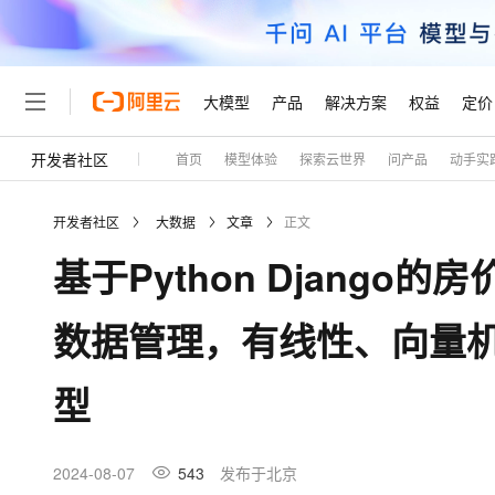
大模型
产品
解决方案
权益
定价
开发者社区
首页
模型体验
探索云世界
问产品
动手实
大模型
产品
解决方案
权益
定价
云市场
伙伴
服务
了解阿里云
精选产品
精选解决方案
普惠上云
产品定价
精选商城
成为销售伙伴
售前咨询
为什么选择阿里云
千问AI平台
开发者社区
大数据
文章
正文
了解云产品的定价详情
大模型服务平台百炼
千问办公，解锁你的工作
普惠上云 官方力荐
分销伙伴
在线服务
网站建设
什么是云计算
大
基于Python Djang
大模型服务与应用平台
企业级Agent产品，直接
云服务器38元/年起，超
咨询伙伴
多端小程序
技术领先
云上成本管理
售后服务
轻量应用服务器
Agency Agents：拥
官方推荐返现计划
大模型
精选产品
精选解决方案
Salesforce 国际版订阅
稳定可靠
数据管理，有线性、向量机
管理和优化成本
推荐新用户得奖励，单订单
销售伙伴合作计划
自助服务
友盟天域
安全合规
人工智能与机器学习
AI
文本生成
云数据库 RDS
HappyHorse 打造一
云工开物
无影生态合作计划
在线服务
型
观测云
分析师报告
高校专属算力普惠，学生认
计算
互联网应用开发
Qwen3.8-Max
HOT
Salesforce On Alibaba C
工单服务
Tuya 物联网平台阿里云
研究报告与白皮书
人工智能平台 PAI
快速拥有专属 OpenClaw
大模
Consulting Partner 合
大数据
容器
智能体时代全能旗舰模型
免费试用
短信专区
一站式AI开发、训练和推
2024-08-07
543
发布于北京
蓝凌 OA
AI 大模型销售与服务生
现代化应用