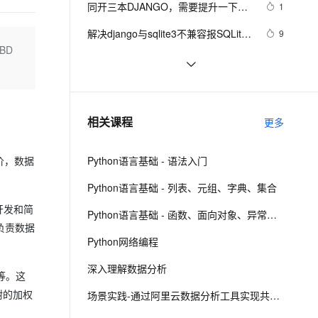
安全
同开三本DJANGO，需要提升一下本
我要投诉
e-1.1-I2V
Cosyvoice-V3-Flash
1
PolarDB
上云场景组合购
Milvus 弹性伸缩功能新增节
伴
职工作的能力啦
漫剧创作，剧本、分镜、视频高效生成
100%兼容MySQL、PostgreSQL，兼容Oracle，支持集中和分布式
覆盖90%+业务场景，专享组合折扣价
点支持范围
畅自然，细节丰富
高表现力语音合成大模型，语音克隆听感自然
VPN
解决django与sqlite3不兼容报SQLite 
9
BD
3.9.0 or later is required (found 
ernetes 版 ACK
云聚AI 严选权益
AI 原生数据库服务发布
SSL 证书
【Django部署】Nginx+uWsgi部署
6
2V
Fun-ASR
3.8.2)错的问题
，一键激活高效办公新体验
理容器应用的 K8s 服务
精选AI产品，从模型到应用全链提效
Agent 数据网关
Django项目
文戏情感细腻自然，动作戏激烈拳拳到肉，实现更强表演能力
支持中英文自由切换，具备更强的噪声鲁棒性
堡垒机
Python Web：Django、Flask和
8
AI 用量加速计划
云原生数据库 PolarDB
FastAPI框架对比
防火墙
、识别商机，让客服更高效、服务更出色。
django如何连接sqlite数据库？
新老同享，达量后返
Agentic Database 发布
5
相关课程
更多
主机安全
应用
Python语言基础 - 语法入门
价，数据
千问办公
NEW
AI 应用及服务市场
的智能体编程平台
一站式AI生产力平台
Python语言基础 - 列表、元组、字典、集合
AI 应用
开发和简
伶鹊
Python语言基础 - 函数、面向对象、异常处理
企业级人与Agent协作平台，接入和调度多个数字员工
智能客服平台，对话机器人、对话分析、智能外呼
负责数据
大模型
Python网络编程
大模型服务平台百炼 - 全妙
自然语言处理
深入理解数据分析
应用创作平台
多模态内容创作工具，已接入 DeepSeek
等。这
数据标注
树的加权
场景实践-通过阿里云数据分析工具实现共享单车骑行分析
机器学习