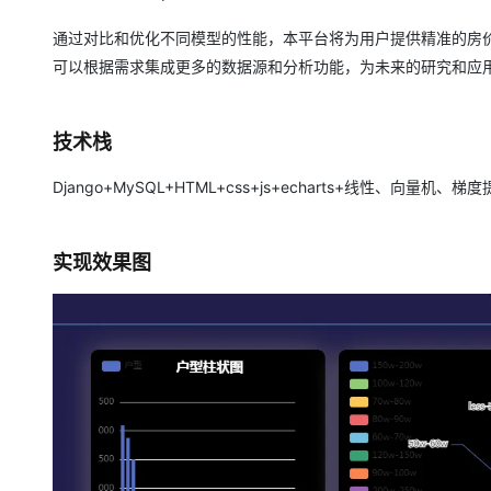
大模型解决方案
通过对比和优化不同模型的性能，本平台将为用户提供精准的房
迁移与运维管理
快速部署 Dify，高效搭建 
可以根据需求集成更多的数据源和分析功能，为未来的研究和应
专有云
10 分钟在聊天系统中增加
技术栈
Django+MySQL+HTML+css+js+echarts+线性、向量机
实现效果图