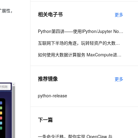
扩展性，
相关电子书
更多
息提取
与 AI 智能体进行实时音视频通话
从文本、图片、视频中提取结构化的属性信息
构建支持视频理解的 AI 音视频实时通话应用
Python第四讲——使用IPython/Jupyter Notebook与日志服务玩转超大规模数据分析与可视化
t.diy 一步搞定创意建站
构建大模型应用的安全防护体系
互联网下半场的角逐，玩转轻资产的大数据服务—图（关系网络）数据分析与阿里应用
通过自然语言交互简化开发流程,全栈开发支持
通过阿里云安全产品对 AI 应用进行安全防护
如何使用大数据计算服务 MaxCompute进行数据分析
推荐镜像
更多
python-release
下一篇
一条命令迁移，帮你实现 OpenClaw 与