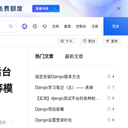
文档
备案
控制台
注册
登录
个人
积分
发布
验
作计划
器
AI 活动
专业服务
服务伙伴合作计划
开发者社区
加入我们
产品动态
服务平台百炼
阿里云 OPC 创新助力计划
热门文章
最新文章
一站式生成采购清单，支持单品或批量购买
S产品伙伴计划（繁花）
峰会
CS
造的大模型服务与应用开发平台
Qwen Audio：打造专属 AI 语音助手
一句话生成原生可编辑精美 PPT 文稿
AI 生产力先锋
Al MaaS 服务伙伴赋能合作
域名
博文
Careers
NEW
至高可申请百万元
Qwen3.8-Max 模型上线
后台
开启高性价比 AI 编程新体验
弹性可伸缩的云计算服务
Qwen-Audio-3.0-Realtime 端到端实时语音角色扮演
输入一句话想法, 轻松生成专业的 PPT
先锋实践拓展 AI 生产力的边界
Token 补贴，五大权
计划
海大会
伙伴信用分合作计划
商标
问答
社会招聘
指定安装Django版本方法
4
益加速 OPC 成功
eek-V4-Pro
SS
一键部署幻兽帕鲁游戏服务器
飞天发布时刻
HOT
Open Search 向量检索版支
划
备案
电子书
校园招聘
等模
pSeek-V4-Pro
视频创作，一键激活电商全链路生产力
稳定、安全、高性价比、高性能的云存储服务
一键购买专属联机服务器，轻松开启游戏
所见，即是所愿
持视频检索 Pipeline 功能
更多支持
Django学习笔记（五）—— 表单
7
划
公司注册
镜像站
视频生成
语音识别与合成
专属 QwenPaw
漫剧工坊：一站式动画创作平台
AI 实训营
HOT
应用身份服务 (IDaaS)
【实测】django测试平台的各种权限
5
合作伙伴培训与认证
划
上云迁移
站生成，高效打造优质广告素材
全接入的云上超级电脑
从聊天伙伴进化为能主动干活的本地数字员工
快速生产连贯的高质量长漫剧
从基础到进阶，Agent 创客手把手教你
OpenClaw 管理能力上线
管理设计解决方案！超干货！
lScope
我要反馈
e-1.1-T2V
Qwen3-TTS-Flash
Django项目部署
4
查询合作伙伴
n Alibaba Cloud ISV 合作
代维服务
建企业门户网站
10 分钟搭建微信、支付宝小程序
MaxCompute MaxFrame 提
畅细腻的高质量视频
离线语音合成大模型，多语言方言自适应，低延迟高稳定
创新加速
Django设置登录时长
ope
登录合作伙伴管理后台
6
我要建议
站，无忧落地极速上线
以可视化方式快速构建移动和 PC 门户网站
国内短信简单易用，安全可靠，秒级触达，全球覆盖200+国家和地区。
高效部署网站，快速应用到小程序
供自动弹性内存功能
版权