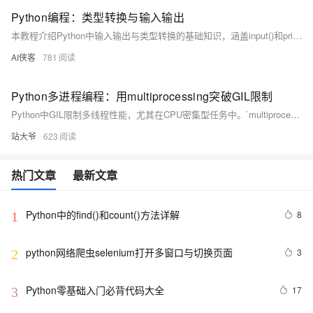
Python编程：类型转换与输入输出
本教程介绍Python中输入输出与类型转换的基础知识，涵盖input()和print()的使用，int()、float()等类型转换方法，并通过综合示例演示数据处理、错误处理及格式化输出，助你掌握核心编程技能。
AI侠客
781
Python多进程编程：用multiprocessing突破GIL限制
Python中GIL限制多线程性能，尤其在CPU密集型任务中。`multiprocessing`模块通过创建独立进程，绕过GIL，实现真正的并行计算。它支持进程池、队列、管道、共享内存和同步机制，适用于科学计算、图像处理等场景。相比多线程，多进程更适合利用多核优势，虽有较高内存开销，但能显著提升性能。合理使用进程池与通信机制，可最大化效率。
站大爷
623
热门文章
最新文章
Python中的find()和count()方法详解
8
1
python网络爬虫selenium打开多窗口与切换页面
3
2
Python零基础入门必背代码大全
17
3