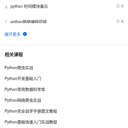
python 时间模块备忘
5
4
python网络编程初级
5
5
Python功能强大、灵活可扩展的Statsmodels库
6
6
python day Twelve
5
7
相关课程
Python爬虫实战
python join 和 split的常用使用方法
5
8
Python开发基础入门
python 模块初始
5
9
Python常用数据科学库
python中使用and和or来实现其它语言中的?号表达式
4
10
Python网络爬虫实战
Python完全自学手册图文教程
Python基础快速入门实战教程