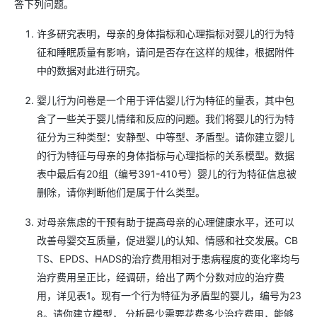
答下列问题。
许多研究表明，母亲的身体指标和心理指标对婴儿的行为特
征和睡眠质量有影响，请问是否存在这样的规律，根据附件
中的数据对此进行研究。
婴儿行为问卷是一个用于评估婴儿行为特征的量表，其中包
含了一些关于婴儿情绪和反应的问题。我们将婴儿的行为特
征分为三种类型：安静型、中等型、矛盾型。请你建立婴儿
的行为特征与母亲的身体指标与心理指标的关系模型。数据
表中最后有20组（编号391-410号）婴儿的行为特征信息被
删除，请你判断他们是属于什么类型。
对母亲焦虑的干预有助于提高母亲的心理健康水平，还可以
改善母婴交互质量，促进婴儿的认知、情感和社交发展。CB
TS、EPDS、HADS的治疗费用相对于患病程度的变化率均与
治疗费用呈正比，经调研，给出了两个分数对应的治疗费
用，详见表1。现有一个行为特征为矛盾型的婴儿，编号为23
8。请你建立模型， 分析最少需要花费多少治疗费用，能够