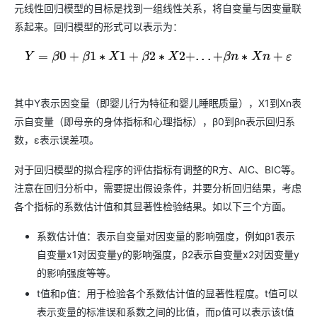
元线性回归模型的目标是找到一组线性关系，将自变量与因变量联
系起来。回归模型的形式可以表示为：
Y
=
β
0
+
β
1
∗
X
1
+
β
2
∗
X
2
+
.
.
.
+
β
n
∗
X
n
+
ε
其中Y表示因变量（即婴儿行为特征和婴儿睡眠质量），X1到Xn表
示自变量（即母亲的身体指标和心理指标），β0到βn表示回归系
数，ε表示误差项。
对于回归模型的拟合程序的评估指标有调整的R方、AIC、BIC等。
注意在回归分析中，需要提出假设条件，并要分析回归结果，考虑
各个指标的系数估计值和其显著性检验结果。如以下三个方面。
系数估计值：表示自变量对因变量的影响强度，例如β1表示
自变量x1对因变量y的影响强度，β2表示自变量x2对因变量y
的影响强度等等。
t值和p值：用于检验各个系数估计值的显著性程度。t值可以
表示变量的标准误和系数之间的比值，而p值可以表示该t值