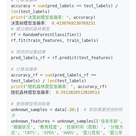
accuracy = 
sum
(pred_labels == test_labels) / 
len
print
(
"决策树模型准确率："
, accuracy)

决策树模型准确率： 
0.4230769230769231
# 建立随机森林模型
rf = RandomForestClassifier()

rf.fit(train_features, train_labels)

# 预测测试集结果
pred_labels_rf = rf.predict(test_features)

# 计算准确率
accuracy_rf = 
sum
(pred_labels_rf == 
test_labels) / 
len
print
(
"随机森林模型准确率："
, accuracy_rf)

随机森林模型准确率： 
0.5512820512820513
# 使用模型预测结果
unknown_samples = data[-
20
:]  
# 获取需要预测的样
本
unknown_features = unknown_samples[[
'母亲年龄'
, 
'婚姻状况'
, 
'教育程度'
, 
'妊娠时间（周数）'
, 
'分娩方
式'
, 
'CBTS'
, 
'EPDS'
, 
'HADS'
, 
'婴儿性别'
, 
'婴儿年