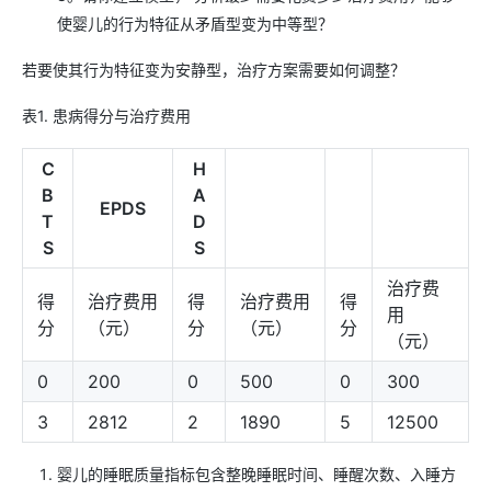
使婴儿的行为特征从矛盾型变为中等型？
若要使其行为特征变为安静型，治疗方案需要如何调整？
表1. 患病得分与治疗费用
C
H
B
A
EPDS
T
D
S
S
治疗费
得
治疗费用
得
治疗费用
得
用
分
（元）
分
（元）
分
（元）
0
200
0
500
0
300
3
2812
2
1890
5
12500
婴儿的睡眠质量指标包含整晚睡眠时间、睡醒次数、入睡方