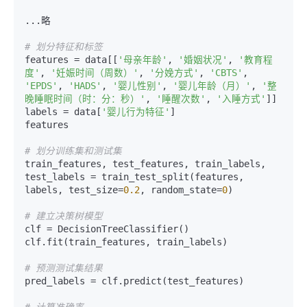
...略

# 划分特征和标签
features = data[[
'母亲年龄'
, 
'婚姻状况'
, 
'教育程
度'
, 
'妊娠时间（周数）'
, 
'分娩方式'
, 
'CBTS'
, 
'EPDS'
, 
'HADS'
, 
'婴儿性别'
, 
'婴儿年龄（月）'
, 
'整
晚睡眠时间（时：分：秒）'
, 
'睡醒次数'
, 
'入睡方式'
]]

labels = data[
'婴儿行为特征'
]

features

# 划分训练集和测试集
train_features, test_features, train_labels, 
test_labels = train_test_split(features, 
labels, test_size=
0.2
, random_state=
0
)

# 建立决策树模型
clf = DecisionTreeClassifier()

clf.fit(train_features, train_labels)

# 预测测试集结果
pred_labels = clf.predict(test_features)

# 计算准确率