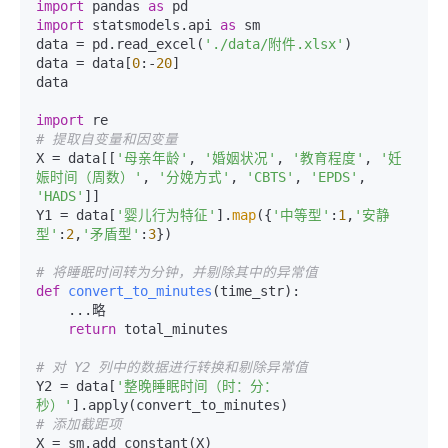
import
 pandas 
as
import
 statsmodels.api 
as
 sm

data = pd.read_excel(
'./data/附件.xlsx'
)

data = data[
0
:-
20
]

data

import
# 提取自变量和因变量
X = data[[
'母亲年龄'
, 
'婚姻状况'
, 
'教育程度'
, 
'妊
娠时间（周数）'
, 
'分娩方式'
, 
'CBTS'
, 
'EPDS'
, 
'HADS'
]]

Y1 = data[
'婴儿行为特征'
].
map
({
'中等型'
:
1
,
'安静
型'
:
2
,
'矛盾型'
:
3
})

# 将睡眠时间转为分钟，并剔除其中的异常值
def
convert_to_minutes
(
time_str
):

    ...略

return
 total_minutes

# 对 Y2 列中的数据进行转换和剔除异常值
Y2 = data[
'整晚睡眠时间（时：分：
秒）'
# 添加截距项