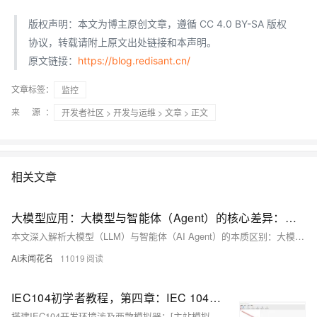
版权声明：本文为博主原创文章，遵循 CC 4.0 BY-SA 版权
协议，转载请附上原文出处链接和本声明。
原文链接：
https://blog.redisant.cn/
文章标签：
监控
来 源：
开发者社区
>
开发与运维
>
文章
> 正文
相关文章
大模型应用：大模型与智能体（Agent）的核心差异：从定义到实践全解析.34
本文深入解析大模型（LLM）与智能体（AI Agent）的本质区别：大模型是“智能大脑”，专注语言理解与生成，被动响应、无记忆、无工具调用；智能体是“闭环系统”，以大模型为核心，集成规划、记忆、工具调用与反思能力，可主动执行复杂现实任务。通过概念、流程、实例多维对比，厘清二者在技术定位、能力边界与应用场景上的根本差异。
AI未闻花名
11019
IEC104初学者教程，第四章：IEC 104 开发环境搭建
搭建IEC104开发环境涉及两款模拟器：[主站模拟器](https://www.redisant.cn/iec104client) 和 [从站模拟器](https://www.redisant.cn/iec104server)。从站模拟器中，创建连接后添加从站，配置信息对象；主站模拟器同样新建连接并开启，向从站发送总召唤以获取数据。每个步骤配有图示指导操作。