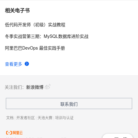
userdel使用说明
659
7
相关电子书
低代码开发师（初级）实战教程
自己看系统的“系统还原”
669
8
冬季实战营第三期：MySQL数据库进阶实战
AngularJS 五大特性，加快 Web 应用开发
672
9
阿里巴巴DevOps 最佳实践手册
WPF游戏开发——小鸡快跑
639
10
查看更多
关注我们：
新浪微博
联系我们
文档
|
开发者社区
|
天池大赛
|
培训与认证