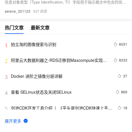
信息对象类型（Type Identification, TI）字段用于指示报文中包含的信息对象的类型。信息对象类型字段通常是一个字节（8位），表示不同种类的数据或命令。每种类型的值代表一种特定的电力系统数据或控制指令，接收方根据此字段来解析和处理报文中的具体信息。
serene_321123
637
热门文章
最新文章
拍立淘的图像搜索与识别
6031
1
阿里云大数据利器之-RDS迁移到Maxcompute实现动
8333
2
态分区
Docker 进阶之镜像分层详解
37
3
查看 SELinux状态及关闭SELinux
869
4
剑池CDK开发工具介绍  |  《平头哥剑池CDK快速上手指
18
5
南》第一章
WebAssembly 在 MOSN 中的实践 - 基础框架篇
8
6