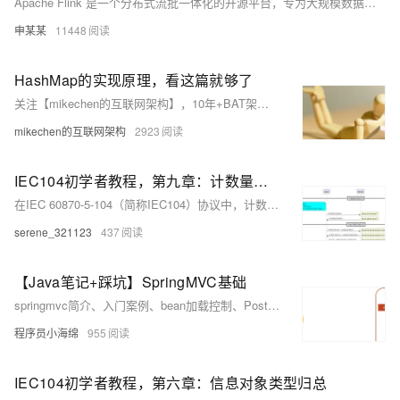
Apache Flink 是一个分布式流批一体化的开源平台，专为大规模数据处理设计。它支持实时流处理和批处理，具有高吞吐量、低延迟特性。Flink 提供统一的编程抽象，简化大数据应用开发，并在流处理方面表现卓越，广泛应用于实时监控、金融交易分析等场景。其架构包括 JobManager、TaskManager 和 Client，支持并行度、水位线、时间语义等基础属性。Flink 还提供了丰富的算子、状态管理和容错机制，如检查点和 Savepoint，确保作业的可靠性和一致性。此外，Flink 支持 SQL 查询和 CDC 功能，实现实时数据捕获与同步，广泛应用于数据仓库和实时数据分析领域。
申某某
11448
HashMap的实现原理，看这篇就够了
关注【mikechen的互联网架构】，10年+BAT架构经验分享。深入解析HashMap，涵盖数据结构、核心成员、哈希函数、冲突处理及性能优化等9大要点。欢迎交流探讨。
mikechen的互联网架构
2923
IEC104初学者教程，第九章：计数量召唤流程详解
在IEC 60870-5-104（简称IEC104）协议中，计数量召唤（Counter Interrogation，简称CI）是一种特定的功能，用于获取远程终端设备（RTU）中的计数值。这些计数值通常是累计数据，如电能表的累计电量等。计数量召唤流程与总召唤类似，但有其独特的步骤和信息结构。以下是计数量召唤的基本流程：
serene_321123
437
【Java笔记+踩坑】SpringMVC基础
springmvc简介、入门案例、bean加载控制、PostMan工具的使用、普通和JSON和日期格式请求参数传递、响应JSON或jsp或文本、Rest风格
程序员小海绵
955
IEC104初学者教程，第六章：信息对象类型归总