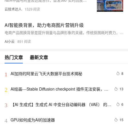
NBA中国与阿里云达成合作，首发360°实时回放技术，融合AI视觉引擎，实现多视角、低延时、沉浸式观赛新体验，重新定义体育赛事观看方式。
云技术达人
1529
AI智能换背景，助力电商图片营销升级
电商产品图换背景是提升销量与品牌形象的关键。传统抠图耗时费力，AI技术则实现一键智能换背景，高效精准。本文详解燕雀光年AI全能设计、Canva、Remove.bg等十大AI工具，涵盖功能特点与选型建议，助力商家快速打造高质量、高吸引力的商品图，提升转化率与品牌价值。（238字）
AI小云
891
热门文章
最新文章
AI加持的阿里云飞天大数据平台技术揭秘
8
1
AI绘画---Stable Diffusion checkpoint 插件无法安装，中
13
2
文包无法下载怎么办？这里该如何解决，扩展无法出现
【AI 生成式】生成式 AI 中变分自动编码器 （VAE） 的概
6
3
念
GPU如何成为AI的加速器
15
4