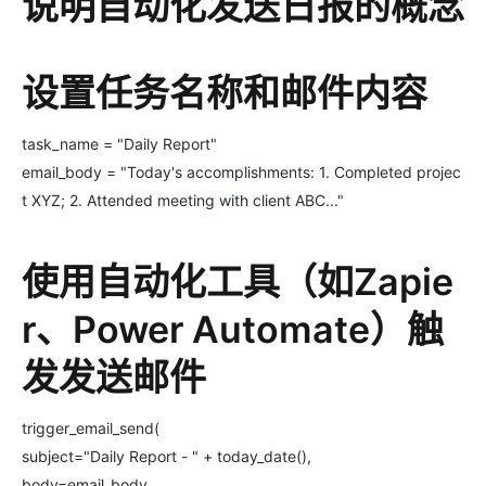
说明自动化发送日报的概念
设置任务名称和邮件内容
task_name = "Daily Report"
email_body = "Today's accomplishments: 1. Completed projec
t XYZ; 2. Attended meeting with client ABC..."
使用自动化工具（如Zapie
r、Power Automate）触
发发送邮件
trigger_email_send(
subject="Daily Report - " + today_date(),
body=email_body,