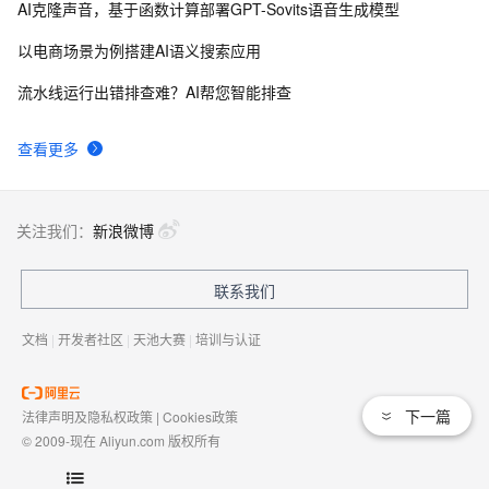
AI克隆声音，基于函数计算部署GPT-Sovits语音生成模型
以电商场景为例搭建AI语义搜索应用
流水线运行出错排查难？AI帮您智能排查
查看更多
关注我们：
新浪微博
联系我们
文档
|
开发者社区
|
天池大赛
|
培训与认证
下一篇
法律声明及隐私权政策
|
Cookies政策
© 2009-现在 Aliyun.com 版权所有
增值电信业务经营许可证：
浙B2-20080101
域名注册服务机构许可：
浙D3-20210002