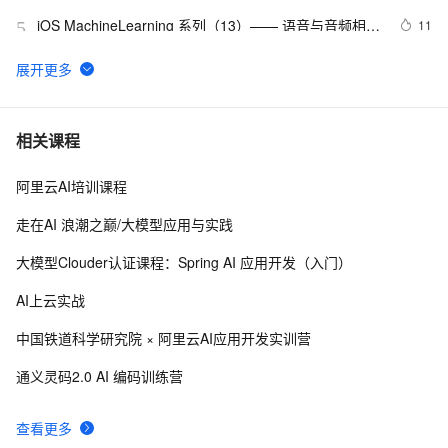
iOS MachineLearning 系列（13）—— 语音与音频相关
11
5
的AI能力
巨头逐鹿智能医疗，AI的下一个“蓝海”初露端倪
8
6
人工智能和机器人将成为数据中心最佳“伴侣”
526
7
相关课程
阿里云AI培训课程
【AI 场景】人工智能在自然语言理解方面的挑战和解决
9
8
方案
走在AI 浪潮之巅/大模型应用与实践
媒体声音｜专访阿里云数据库周文超博士：AI就绪的智
12
9
大模型Clouder认证课程：Spring AI 应用开发（入门）
能数据平台设计思路
Llama 3.3：Meta AI 开源新的纯文本语言模型，专注于
8
10
AI上云实战
多语言对话优化
中国铁道科学研究院 × 阿里云AI应用开发实训营
通义灵码2.0 AI 编码训练营
查看更多