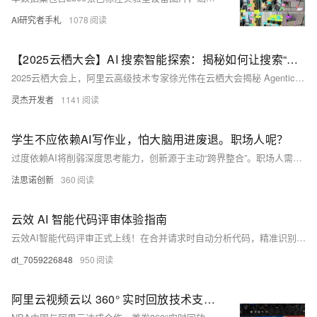
AI研究者手札
1078
【2025云栖大会】AI 搜索智能探索：揭秘如何让搜索“有大脑”
2025云栖大会上，阿里云高级技术专家徐光伟在云栖大会揭秘 Agentic Search 技术，涵盖低维向量模型、多模态检索、NL2SQL及DeepSearch/Research智能体系统。未来，“AI搜索已从‘信息匹配’迈向‘智能决策’，阿里云将持续通过技术创新与产品化能力，为企业构建下一代智能信息获取系统。”
灵杰开发者
1141
学生不应依赖AI写作业，怕大脑用进废退。职场人呢？
过度依赖AI将削弱深度思考能力，创新源于主动“跨界整合”。职场人需警惕“思维外包”，善用AI为“杠杆”而非“拐杖”，保持自主思考方能突破边界。法思诺创新学院倡导：创新可训练，大脑越用越强。
法思诺创新
360
云效 AI 智能代码评审体验指南
云效AI智能代码评审正式上线！在合并请求时自动分析代码，精准识别问题，提升交付效率与质量。支持自定义规则、多语言评审，助力研发效能升级。立即体验AI驱动的代码评审革新，让AI成为你的代码质量伙伴！
dt_7059226848
950
阿里云视频云以 360° 实时回放技术支撑 NBA 2025 中国赛 —— AI 开启“智能观赛”新体验