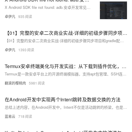
X Android SDK file not found: adb.安卓开发常见问题-Android SDK 缺少 `adb`（Android Debug Bridge）-优雅草卓伊凡
卓伊凡
935
【01】完整的安卓二次商业实战-详细的初级步骤同步项目和gradle配置以及开发思路-优雅草伊凡
【01】完整的安卓二次商业实战-详细的初级步骤同步项目和gradle配置以及开发思路-优雅草伊凡
卓伊凡
1393
Termux安卓终端美化与开发实战：从下载到插件优化，小白也能玩转Linux
Termux是一款安卓平台上的开源终端模拟器，支持apt包管理、SSH连接及Python/Node.js/C++开发环境搭建，被誉为“手机上的Linux系统”。其特点包括零ROOT权限、跨平台开发和强大扩展性。本文详细介绍其安装准备、基础与高级环境配置、必备插件推荐、常见问题解决方法以及延伸学习资源，帮助用户充分利用Termux进行开发与学习。适用于Android 7+设备，原创内容转载请注明来源。
翻滚的樱桃肉
5981
在Android开发中实现两个Intent跳转及数据交换的方法
总结上述内容，在Android开发中，Intent不仅是活动跳转的桥梁，也是两个活动之间进行数据交换的媒介。运用Intent传递数据时需注意数据类型、传输大小限制以及安全性问题的处理，以确保应用的健壯性和安全性。
蓝易云
718