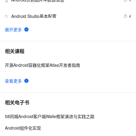
4
Android Studio基本配置
4
5
Android Socket与服务器通信通用Demo
5
6
FFmpeg开发笔记（五十九）Linux编译ijkplayer的
5
7
相关课程
Android平台so库
开源Android容器化框架Atlas开发者指南
申请google android map api key
3
8
查看更多
[Android]Activity跳转传递任意类型的数据、Activity为
586
9
SingleTask时代替StartActivityForResult的解决方案
4.2、Android Studio压缩你的代码和资源
3
10
相关电子书
58同城Android客户端Walle框架演进与实践之路
Android组件化实现