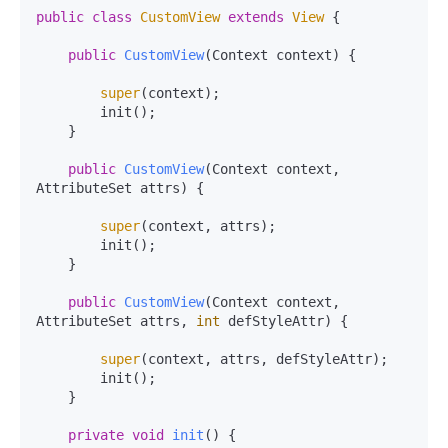
public
class
CustomView
extends
View
 {

public
CustomView
(Context context)
 {

super
(context);

        init();

    }

public
CustomView
(Context context, 
AttributeSet attrs)
 {

super
(context, attrs);

        init();

    }

public
CustomView
(Context context, 
AttributeSet attrs, 
int
 defStyleAttr)
 {

super
(context, attrs, defStyleAttr);

        init();

    }

private
void
init
()
 {
