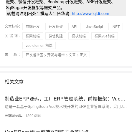
框架、微信开发框架、Bootstrap开发框架、ABP开发框架、
SqlSugar开发框架等框架产品。
转载请注明出处：撰写人：伍华聪
http://www.iqidi.com
文章标签：
前端开发
开发框架
API
JavaScript
.NET
关键词：
框架前端
微信构建
模块前端
框架vue前端
vue element前端
来 源：
开发者社区
>
开发与运维
>
文章
> 正文
相关文章
制造业ERP源码，工厂ERP管理系统，前端框架：Vue，后端框架：SpringBoot
这是一套基于SpringBoot+Vue技术栈开发的ERP企业管理系统，采用Java语言与vscode工具。系统涵盖采购/销售、出入库、生产、品质管理等功能，整合客户与供应商数据，支持在线协同和业务全流程管控。同时提供主数据管理、权限控制、工作流审批、报表自定义及打印、在线报表开发和自定义表单功能，助力企业实现高效自动化管理，并通过UniAPP实现移动端支持，满足多场景应用需求。
高端源码库
1290
Vue与React两大前端框架的主要差异点