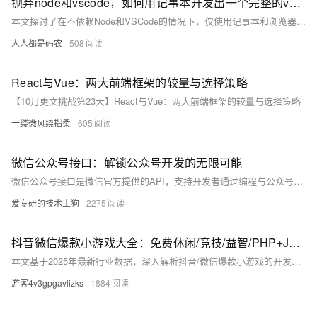
抛弃node和vscode，如何用记事本开发出一个完整的vue前端项目
本文探讨了在不依赖Node和VSCode的情况下，仅使用记事本和浏览器开发一个完整的Vue3前端项目的方法。通过CDN引入Vue、Vue Router、Element-UI等库，直接编写HTML文件实现页面功能，展示了前端开发的本质是生成HTML。虽然日常开发离不开现代工具，但掌握这种基础方法有助于快速实现想法或应对特殊环境限制。文章还介绍了如何用Node简单部署HTML文件到服务器，提供了一种高效、轻量的开发思路。
人人都是码农
508
React与Vue：两大前端框架的较量与选择策略
【10月更文挑战第23天】React与Vue：两大前端框架的较量与选择策略
一缕微风绕指柔
605
微信公众号接口：解锁公众号开发的无限可能
微信公众号接口是微信官方提供的API，支持开发者通过编程与公众号交互，实现自动回复、消息管理、用户管理和数据分析等功能。本文深入探讨接口的定义、类型、优势及应用场景，如智能客服、内容分发、电商闭环等，并介绍开发流程和工具，帮助运营者提升用户体验和效率。未来，随着微信生态的发展，公众号接口将带来更多机遇，如小程序融合、AI应用等。
爱专研的技术土狗
2275
抖音微信爆款小游戏大全：免费休闲/竞技/益智/PHP+Java全筏开源开发
本文基于2025年最新行业数据，深入解析抖音/微信爆款小游戏的开发逻辑，重点讲解PHP+Java双引擎架构实战，涵盖技术选型、架构设计、性能优化与开源生态，提供完整开源工具链，助力开发者从理论到落地打造高留存、高并发的小游戏产品。
游客4v3gpgavlizks
1884