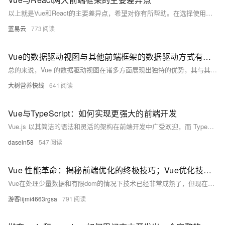
以上就是Vue和React的主要差异点，希望对你有所帮助。在选择使用哪一个框架时，需要根据项目的具体需求和团队的技术栈来决定。
蓝易云
773
Vue的数据驱动视图与其他前端框架的数据驱动方式有何不同？
总的来说，Vue 的数据驱动视图在诸多方面展现出独特的优势，其与其他前端框架的数据驱动方式的不同之处主要体现在绑定方式、性能表现、触发机制、组件化结合、灵活性、语法表达以及与后端数据交互等方面。这些差异使得 Vue 在前端开发领域具有独特的地位和价值。
大树营养快线
641
Vue与TypeScript：如何实现更强大的前端开发
Vue.js 以其简洁的语法和灵活的架构在前端开发中广受欢迎，而 TypeScript 作为一种静态类型语言，为 JavaScript 提供了强大的类型系统和编译时检查。将 Vue.js 与 TypeScript 结合使用，不仅可以提升代码的可维护性和可扩展性，还能减少运行时错误，提高开发效率。本文将介绍如何在 Vue.js 项目中使用 TypeScript，并通过一些代码示例展示其强大功能。
dasein58
547
Vue 性能革命：揭秘前端优化的终极技巧；Vue优化技巧，解决Vue项目卡顿问题
Vue在处理少量数据和有限dom的情况下技术已经非常成熟了，但现在随着AI时代的到来，海量数据场景会越来越多，Vue优化技巧也是必备技能。 博客不应该只有代码和解决方案，重点应该在于给出解决方案的同时分享思维模式，只有思维才能可持续地解决问题，只有思维才是真正值得学习和分享的核心要素。如果这篇博客能给您带来一点帮助，麻烦您点个赞支持一下，还可以收藏起来以备不时之需，有疑问和错误欢迎在评论区指出~
游客lijmi4663rgsa
791