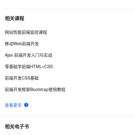
6
【视频教程】微信小程序开发-框架篇2 WXML
6
7
相关课程
网站性能前端监控课程
使用微信JS-SDK调用发票接口的完整开发指南
11
8
移动Web前端开发
微信小程序canvas画布不清晰解决方法
2
9
Ajax 前端开发入门与实战
微信公众平台开发(96)  多个功能整合
3
10
零基础学前端HTML+CSS
前端开发CSS基础
前端开发框架Bootstrap使用教程
查看更多
相关电子书