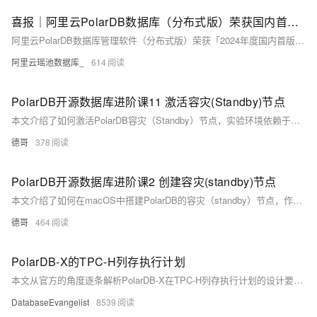
喜报｜阿里云PolarDB数据库（分布式版）荣获国内首台（套）产品奖项
阿里云PolarDB数据库管理软件（分布式版）荣获「2024年度国内首版次软件」称号，并跻身《2024年度浙江省首台（套）推广应用典型案例》。
阿里云瑶池数据库_
614
PolarDB开源数据库进阶课11 激活容灾(Standby)节点
本文介绍了如何激活PolarDB容灾（Standby）节点，实验环境依赖于Docker容器中用loop设备模拟共享存储。通过`pg_ctl promote`命令可以将Standby节点提升为主节点，使其能够接收读写请求。激活后，原Standby节点不能再成为PolarDB集群的Standby节点。建议删除对应的复制槽位以避免WAL文件堆积。相关操作和配置请参考系列文章及视频教程。
德哥
378
PolarDB开源数据库进阶课2 创建容灾(standby)节点
本文介绍了如何在macOS中搭建PolarDB的容灾（standby）节点，作为“穷鬼玩PolarDB RAC一写多读集群”系列的一部分。基于前一篇通过Docker和loop设备模拟共享存储的经验，本文详细描述了创建虚拟磁盘、启动容器、配置网络、格式化磁盘、备份数据及配置standby节点的具体步骤。
德哥
464
PolarDB-X的TPC-H列存执行计划
本文从官方的角度逐条解析PolarDB-X在TPC-H列存执行计划的设计要点。这些要点不仅包含了各项优化的原理，还提供了相关的证明与代码实现，希望帮助读者更深入地理解PolarDB-X的列存优化器。
DatabaseEvangelist
8539