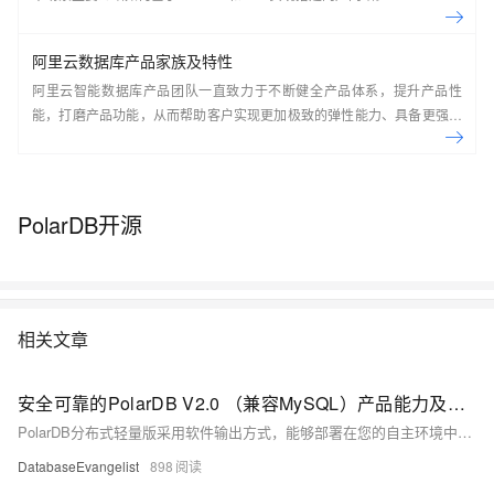
阿里云数据库产品家族及特性
阿里云智能数据库产品团队一直致力于不断健全产品体系，提升产品性
能，打磨产品功能，从而帮助客户实现更加极致的弹性能力、具备更强的
扩展能力、并利用云设施进一步降低企业成本。以云原生+分布式为核心
技术抓手，打造以自研的在线事务型(OLTP)数据库Polar DB和在线分析型
(OLAP)数据库Analytic DB为代表的新一代企业级云原生数据库产品体
系， 结合NoSQL数据库、数据库生态工具、云原生智能化数据库管控平
PolarDB开源
台，为阿里巴巴经济体以及各个行业的企业客户和开发者提供从公共云到
混合云再到私有云的完整解决方案，提供基于云基础设施进行数据从处
理、到存储、再到计算与分析的一体化解决方案。本节课带你了解阿里云
数据库产品家族及特性。
相关文章
安全可靠的PolarDB V2.0 （兼容MySQL）产品能力及应用场景
PolarDB分布式轻量版采用软件输出方式，能够部署在您的自主环境中。PolarDB分布式轻量版保留并承载了云原生数据库PolarDB分布式版技术团队深厚的内核优化成果，在保持高性能的同时，显著降低成本。
DatabaseEvangelist
898