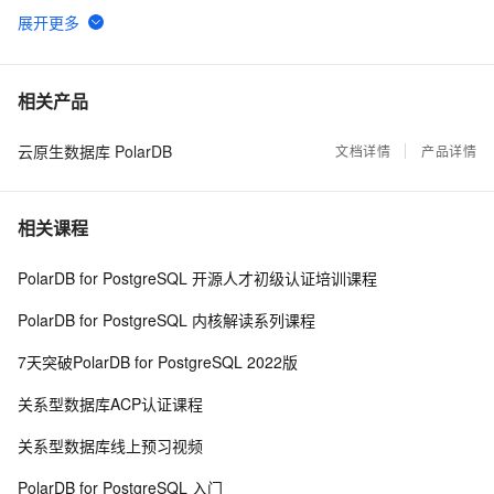
《PolarDB-X开源分布式数据库实战进阶》——
27
6
PolarDB-X数据导入导出（1）
当 AI Coding 从单兵作战走向团队协作：多智能体编排
27
7
相关产品
为什么重要
云原生数据库 PolarDB
PolarDB 开源基础教程系列 3 安装部署
文档详情
产品详情
25
8
航天壹进制 PolarDB-X 1.0（DRDS） 数据备份容灾解
24
9
相关课程
决方案
基于Ubuntu 24编译部署开源PolarDB-X
24
10
PolarDB for PostgreSQL 开源人才初级认证培训课程
PolarDB for PostgreSQL 内核解读系列课程
7天突破PolarDB for PostgreSQL 2022版
关系型数据库ACP认证课程
关系型数据库线上预习视频
PolarDB for PostgreSQL 入门