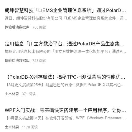
朗坤智慧科技「LiEMS企业管理信息系统」通过PolarDB产品生态集成认证！
近日，朗坤智慧科技股份有限公司「LiEMS企业管理信息系统软件」通过PolarDB产品生态集成认证！
体验瑶池数据库
766
定川信息「川立方数治平台」通过PolarDB产品生态集成认证！
杭州定川信息技术有限公司「川立方数据治理一体化智能平台」通过PolarDB产品生态集成认证！
体验瑶池数据库
723
【PolarDB-X列存魔法】揭秘TPC-H测试背后的性能优化秘籍！
【8月更文挑战第25天】阿里巴巴的云原生数据库PolarDB-X以其出色的性能、可靠性和扩展性闻名，在多种业务场景中广泛应用。尤其在列存储模式下，PolarDB-X针对分析型查询进行了优化，显著提升了数据读取效率。本文通过TPC-H基准测试探讨PolarDB-X列存执行计划的优化策略，包括高效数据扫描、专用查询算法以及动态调整执行计划等功能，以满足复杂查询的需求并提高数据分析性能。
土木林森
371
WPF入门实战：零基础快速搭建第一个应用程序，让你的开发之旅更上一层楼！
【8月更文挑战第31天】在软件开发领域，WPF（Windows Presentation Foundation）是一种流行的图形界面技术，用于创建桌面应用程序。本文详细介绍如何快速搭建首个WPF应用，包括安装.NET Framework和Visual Studio、理解基础概念、创建新项目、设计界面、添加逻辑及运行调试等关键步骤，帮助初学者顺利入门并完成简单应用的开发。
土木林森
1170