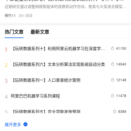
近期研究通过调整网络智能体的观察和动作空间，使其与大型语言模型（LLM）的能力对齐，显著提升了基于LLM的网络智能体性能。AgentOccam智能体在WebArena基准上超越了先前方法，成功率提升26.6个点（+161%）。该研究强调了与LLM训练目标一致的重要性，为网络任务自动化提供了新思路，但也指出其性能受限于LLM能力及任务复杂度。论文链接：https://arxiv.org/abs/2410.13825。
楠竹11
351
热门文章
最新文章
【玩转数据系列十】利用阿里云机器学习在深度学习
41150
1
框架下实现智能图片分类
【玩转数据系列六】文本分析算法实现新闻自动分类
14940
2
【玩转数据系列一】人口普查统计案例
12148
3
阿里巴巴机器学习系列课程
11478
4
【玩转数据系列五】农业贷款发放预测
9389
5
基于协同过滤算法的推荐
8146
6