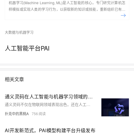
机器学习(Machine Learning, ML)是人工智能的核心，专门研究计算机怎
样模拟或实现人类的学习行为，以获取新的知识或技能，重新组织已有的
知识结构使之不断改善自身的性能，它是使计算机具有智能的根本途径，
其应用遍及人工智能的各个领域。 本课程将带你入门机器学习，掌握机器
学习的概念和常用的算法。
大数据与机器学习
人工智能平台PAI
相关文章
通义灵码在人工智能与机器学习领域的应用
通义灵码不仅在物联网领域表现出色，还在人工智能、机器学习、金融、医疗和教育等领域展现出广泛应用前景。本文探讨了其在这些领域的具体应用，如模型训练、风险评估、医疗影像诊断等，并总结了其提高开发效率、降低门槛、促进合作和推动创新的优势。
扑克中的黑桃A
756
AI开发新范式，PAI模型构建平台升级发布