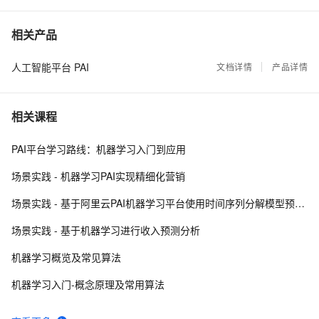
FM算法介绍
7891
7
相关产品
人工智能平台 PAI
大规模深度学习优化技术在PAI平台中的应用及实践
文档详情
产品详情
5601
8
【玩转数据系列十一】机器学习PAI眼中的《人民的名
5198
9
相关课程
义》
【数据科学老司机在线教学第二期】阿里云大数据生
4014
10
PAI平台学习路线：机器学习入门到应用
态协同过滤推荐系统实战
场景实践 - 机器学习PAI实现精细化营销
场景实践 - 基于阿里云PAI机器学习平台使用时间序列分解模型预测商品销量
场景实践 - 基于机器学习进行收入预测分析
机器学习概览及常见算法
机器学习入门-概念原理及常用算法