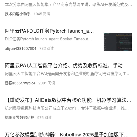
本次分享由阿里云智能集团产品专家高慧玲主讲，聚焦AI开发新范式及PAI模型构建平台的升级。分享分为四个部分，围绕“人人可用”和“面向生产”两大核心理念展开。通过降低AI工程化门槛、提供一站式全链路服务，PAI平台致力于帮助企业和开发者更高效地实现AI应用。案例展示中，介绍了多模态模型微调在文旅场景的应用，展示了如何快速复现并利用AI解决实际问题。最终目标是让AI技术更普及，赋能各行业，推动社会进步。
技术内容小助手
1045
阿里云PAI-DLC任务Pytorch launch_agent Socket Timeout问题源码分析
DLC任务Pytorch launch_agent Socket Timeout问题源码分析与解决方案
aliyun4381607004
732
阿里云PAI人工智能平台介绍、优势及收费标准，手动整理
阿里云人工智能平台PAI是面向开发者和企业的机器学习与深度学习工程平台，提供数据标注、模型构建、训练、部署及推理优化等全链路服务。内置140+优化算法，支持PyTorch、TensorFlow等多种框架，具备高性能训练与推理能力，适用于自动驾驶、金融风控、智能推荐、智慧医疗等多个行业场景。PAI提供零代码开发、可视化建模、大模型一键部署等功能，助力企业快速构建AI应用。支持多种购买方式，如按量付费、预付费等，满足不同业务需求。
游客lr655r7wycjc4
2001
【重磅发布】AllData数据中台核心功能：机器学习算法平台
杭州奥零数据科技有限公司成立于2023年，专注于数据中台业务，维护开源项目AllData并提供商业版解决方案。AllData提供数据集成、存储、开发、治理及BI展示等一站式服务，支持AI大模型应用，助力企业高效利用数据价值。
杭州奥零数据科技
976
万亿参数模型训练神器：Kubeflow 2025量子加速版下载与TPU集群配置详解