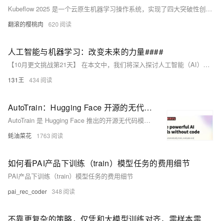
Kubeflow 2025 是一个云原生机器学习操作系统，实现了四大突破性创新：量子混合训练（支持经典-量子混合神经网络协同计算）、神经符号系统集成（融合深度学习与逻辑推理引擎）、边缘智能联邦（5G MEC节点自动弹性扩缩容）和因果可解释性框架（集成Pearl、DoWhy等工具链）。该平台通过混合计算架构、先进的硬件配置矩阵和量子增强型安装流程，提供了从基础设施预配置到核心组件安装和安全加固的完整部署方案。此外，Kubeflow 2025 还涵盖全生命周期开发实战案例、智能运维监控体系、安全与合规框架以及高阶调试技巧，帮助用户高效构建和管理复杂的机器学习项目。
翻滚的樱桃肉
620
人工智能与机器学习：改变未来的力量####
【10月更文挑战第21天】 在本文中，我们将深入探讨人工智能（AI）和机器学习（ML）的基本概念、发展历程及其在未来可能带来的革命性变化。通过分析当前最前沿的技术和应用案例，揭示AI和ML如何正在重塑各行各业，并展望它们在未来十年的潜在影响。 ####
131王
434
AutoTrain：Hugging Face 开源的无代码模型训练平台
AutoTrain 是 Hugging Face 推出的开源无代码模型训练平台，旨在简化最先进模型的训练过程。用户无需编写代码，只需上传数据即可创建、微调和部署自己的 AI 模型。AutoTrain 支持多种机器学习任务，并提供自动化最佳实践，包括超参数调整、模型验证和分布式训练。
蚝油菜花
1763
如何看PAI产品下训练（train）模型任务的费用细节
PAI产品下训练（train）模型任务的费用细节
pai_rec_coder
348
不靠更复杂的策略，仅凭和大模型训练对齐，零样本零经验单LLM调用，成为网络任务智能体新SOTA