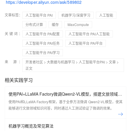
https://developer.aliyun.com/ask/589802
文章标签：
人工智能平台 PAI
机器学习/深度学习
人工智能
分布式计算
缓存
MaxCompute
关键词：
人工智能平台 PAI配置
人工智能平台 PAI人工智能
人工智能平台 PAI任务
人工智能平台 PAI平台
人工智能平台 PAI学习
来 源：
开发者社区
>
大数据与机器学习
>
人工智能平台PAI
>
文章
>
正文
相关实践学习
使用PAI+LLaMA Factory微调Qwen2-VL模型，搭建文旅领域知
识问答机器人
使用PAI和LLaMA Factory框架，基于全参方法微调 Qwen2-VL模型，使其
能够进行文旅领域知识问答，同时通过人工测试验证了微调的效果。
机器学习概览及常见算法