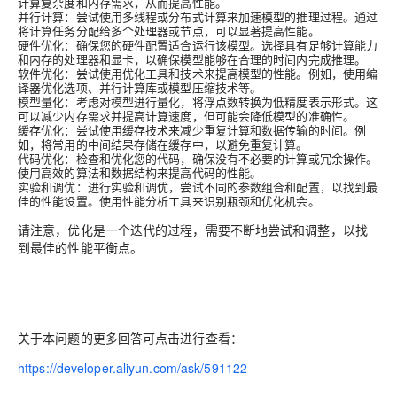
计算复杂度和内存需求，从而提高性能。
并行计算：尝试使用多线程或分布式计算来加速模型的推理过程。通过
将计算任务分配给多个处理器或节点，可以显著提高性能。
硬件优化：确保您的硬件配置适合运行该模型。选择具有足够计算能力
和内存的处理器和显卡，以确保模型能够在合理的时间内完成推理。
软件优化：尝试使用优化工具和技术来提高模型的性能。例如，使用编
译器优化选项、并行计算库或模型压缩技术等。
模型量化：考虑对模型进行量化，将浮点数转换为低精度表示形式。这
可以减少内存需求并提高计算速度，但可能会降低模型的准确性。
缓存优化：尝试使用缓存技术来减少重复计算和数据传输的时间。例
如，将常用的中间结果存储在缓存中，以避免重复计算。
代码优化：检查和优化您的代码，确保没有不必要的计算或冗余操作。
使用高效的算法和数据结构来提高代码的性能。
实验和调优：进行实验和调优，尝试不同的参数组合和配置，以找到最
佳的性能设置。使用性能分析工具来识别瓶颈和优化机会。
请注意，优化是一个迭代的过程，需要不断地尝试和调整，以找
到最佳的性能平衡点。
关于本问题的更多回答可点击进行查看：
https://developer.aliyun.com/ask/591122