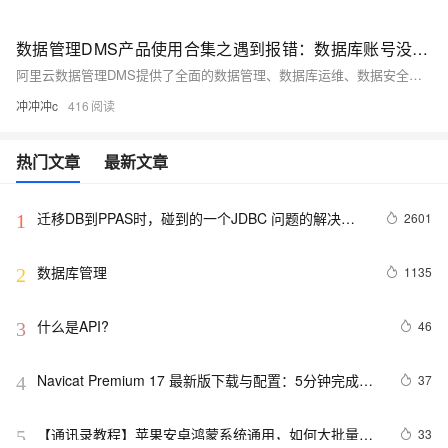
数据管理DMS产品使用合集之遇到报错：数据库账号没有权限执行，该如何排查
阿里云数据管理DMS提供了全面的数据管理、数据库运维、数据安全、数据迁移与同步等功能，助力企业高效、安全地进行数据库管理和运维工作。以下是DMS产品使用合集的详细介绍。
冲冲冲c
416
热门文章
最新文章
迁移DB到PPAS时，碰到的一个JDBC 问题的解决方
2601
1
法
数据库管理
1135
2
什么是API?
46
3
Navicat Premium 17 最新版下载与配置：5分钟完成企
37
4
业级数据库工具部署
【通讯录教程】苹果安卓鸿蒙系统通用，如何大批量导
33
5