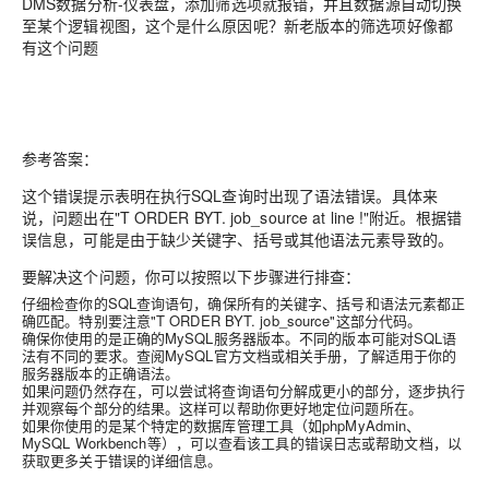
DMS数据分析-仪表盘，添加筛选项就报错，并且数据源自动切换
至某个逻辑视图，这个是什么原因呢？新老版本的筛选项好像都
有这个问题
参考答案：
这个错误提示表明在执行SQL查询时出现了语法错误。具体来
说，问题出在"T ORDER BYT. job_source at line !"附近。根据错
误信息，可能是由于缺少关键字、括号或其他语法元素导致的。
要解决这个问题，你可以按照以下步骤进行排查：
仔细检查你的SQL查询语句，确保所有的关键字、括号和语法元素都正
确匹配。特别要注意"T ORDER BYT. job_source"这部分代码。
确保你使用的是正确的MySQL服务器版本。不同的版本可能对SQL语
法有不同的要求。查阅MySQL官方文档或相关手册，了解适用于你的
服务器版本的正确语法。
如果问题仍然存在，可以尝试将查询语句分解成更小的部分，逐步执行
并观察每个部分的结果。这样可以帮助你更好地定位问题所在。
如果你使用的是某个特定的数据库管理工具（如phpMyAdmin、
MySQL Workbench等），可以查看该工具的错误日志或帮助文档，以
获取更多关于错误的详细信息。