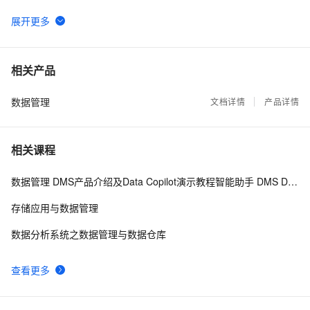
入手机号码到手机的通讯录，下面教你方法，只需1分钟
搞定几万个号码的导入手机电话本
Notebook支持归档查询、多表数据分析
31
6
Linux 安装 mysql  | 创建mysql 工具连接不上的解决办
25
7
相关产品
法
数据管理
自建MySQL数据库免费上云？手把手教你用阿里云数据
文档详情
产品详情
21
8
传输服务DTS！
别让 AI Agent 按下数据库的”核按钮”—从 PocketOS 删
20
9
相关课程
库事件看 Agent 时代的数据安全新范式
【零基础友好】Linux 初学者指令指南：常用指令 + 实
19
10
数据管理 DMS产品介绍及Data Copilot演示教程智能助手 DMS Data Copilot简介
操案例，一步一步教你用（收藏级）
存储应用与数据管理
数据分析系统之数据管理与数据仓库
查看更多