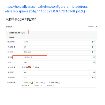
https://help.aliyun.com/zh/dms/configure-an-ip-address-
whitelist?spm=a2c4g.11186623.0.0.178f109dIPpdZQ
必须得是公网地址才行