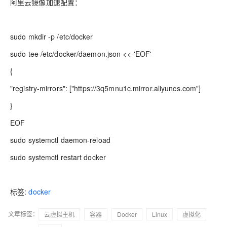
阿里云镜像加速配置：
sudo mkdir -p /etc/docker
sudo tee /etc/docker/daemon.json <<-'EOF'
{
"registry-mirrors": ["https://3q5mnu1c.mirror.aliyuncs.com"]
}
EOF
sudo systemctl daemon-reload
sudo systemctl restart docker
标签:
docker
文章标签：
云虚拟主机
容器
Docker
Linux
虚拟化