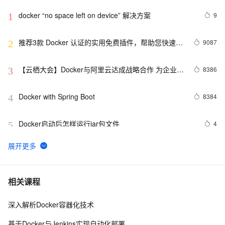
docker “no space left on device” 解决方案
9
1
推荐3款 Docker 认证的实用免费插件，帮助您快速构
9087
2
建云原生应用程序！
【云栖大会】Docker与阿里云达成战略合作 为企业级
8386
3
客户提供容器服务
Docker with Spring Boot
8384
4
Docker启动后怎样运行jar包文件
4
5
『Docker』在Docker快速部署.NET Core项目
8
6
Docker自2013年以来的用户使用量已达20亿
578
7
相关课程
深入解析Docker容器化技术
Docker详解（十五）——Docker静态IP地址配置
2
8
基于Docker与Jenkins实现自动化部署