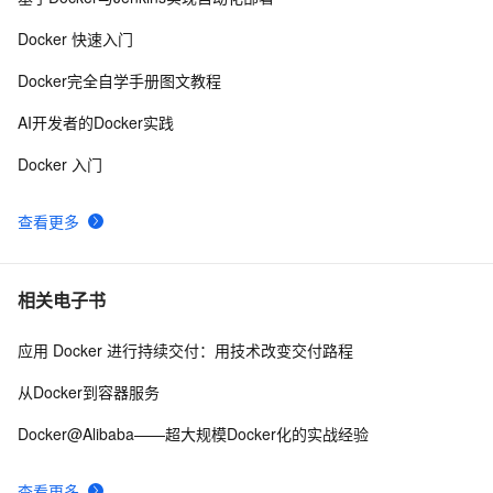
你不可不会的——Docker安装与启动MySQL5.7
7
9
Docker 快速入门
使用PM2和Docker部署的差异以及各自的优点有哪些？
14
10
Docker完全自学手册图文教程
AI开发者的Docker实践
Docker 入门
查看更多
相关电子书
应用 Docker 进行持续交付：用技术改变交付路程
从Docker到容器服务
Docker@Alibaba——超大规模Docker化的实战经验
查看更多