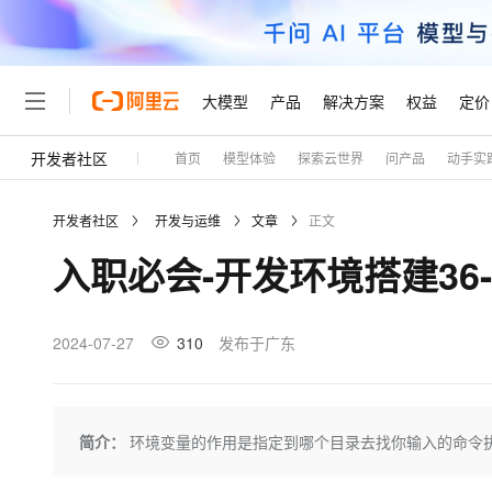
大模型
产品
解决方案
权益
定价
开发者社区
首页
模型体验
探索云世界
问产品
动手实
大模型
产品
解决方案
权益
定价
云市场
伙伴
服务
了解阿里云
精选产品
精选解决方案
普惠上云
产品定价
精选商城
成为销售伙伴
售前咨询
为什么选择阿里云
千问AI平台
开发者社区
开发与运维
文章
正文
了解云产品的定价详情
大模型服务平台百炼
睿译宝，AI翻译排版一
普惠上云 官方力荐
分销伙伴
在线服务
网站建设
什么是云计算
大
入职必会-开发环境搭建36-L
大模型服务与应用平台
上传文档即自动完成翻译和
云服务器38元/年起，超
咨询伙伴
多端小程序
技术领先
云上成本管理
售后服务
轻量应用服务器
GLM-5.2：长任务时代
官方推荐返现计划
大模型
精选产品
精选解决方案
Salesforce 国际版订阅
稳定可靠
管理和优化成本
推荐新用户得奖励，单订单
销售伙伴合作计划
2024-07-27
310
发布于广东
自助服务
友盟天域
安全合规
人工智能与机器学习
AI
文本生成
云数据库 RDS
Hermes Agent，打造
云工开物
无影生态合作计划
在线服务
观测云
分析师报告
自主进化，持久记忆，越用
高校专属算力普惠，学生认
计算
互联网应用开发
Qwen3.8-Max
HOT
Salesforce On Alibaba C
工单服务
Tuya 物联网平台阿里云
研究报告与白皮书
人工智能平台 PAI
快速拥有专属 OpenClaw
简介：
环境变量的作用是指定到哪个目录去找你输入的命令
大模
Consulting Partner 合
大数据
容器
智能体时代全能旗舰模型
免费试用
短信专区
一站式AI开发、训练和推
蓝凌 OA
AI 大模型销售与服务生
现代化应用