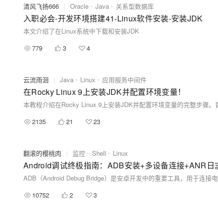
清风飞扬666
|
Oracle
Java
关系型数据库
入职必会-开发环境搭建41-Linux软件安装-安装JDK
本文介绍了在Linux系统中下载和安装JDK
779
3
4
云流雨洄
|
Java
Linux
应用服务中间件
在Rocky Linux 9上安装JDK并配置环境变量！
2135
21
23
翻滚的樱桃肉
|
监控
Shell
Linux
10752
2
3