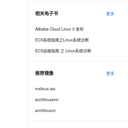
相关电子书
更多
息提取
与 AI 智能体进行实时音视频通话
从文本、图片、视频中提取结构化的属性信息
构建支持视频理解的 AI 音视频实时通话应用
Alibaba Cloud Linux 3 发布
t.diy 一步搞定创意建站
构建大模型应用的安全防护体系
ECS系统指南之Linux系统诊断
通过自然语言交互简化开发流程,全栈开发支持
通过阿里云安全产品对 AI 应用进行安全防护
ECS运维指南 之 Linux系统诊断
推荐镜像
更多
mxlinux-iso
archlinuxarm
archlinuxcn