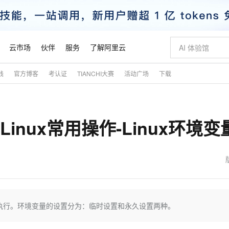
云市场
伙伴
服务
了解阿里云
践
官方博客
考认证
TIANCHI大赛
活动广场
下载
AI 特惠
数据与 API
成为产品伙伴
企业增值服务
最佳实践
价格计算器
AI 场景体
基础软件
产品伙伴合
阿里云认证
市场活动
配置报价
大模型
自助选配和估算价格
步到位
智启 AI 普惠权益
产品生态集成认证中心
企业支持计划
云上春晚
域名与网站
Qwen Audio：打造专属 AI 语音助手
千问官方 MaaS 平台，为开发者和 Agent 而生，新用户赠送 1 亿 + tokens 额度
一句话生成原生
AI Coding
阿里云Maa
2026 阿里云
云服务器 E
为企业打
数据集
Windows
大模型认证
模型
NEW
NEW
inux常用操作-Linux环境变
格式还原
值低价云产品抢先购
至高享 1亿+免费 tokens，加速 Al 应用落地
提供智能易用的域名与建站服务
Qwen-Audio-3.0-Realtime 端到端实时语音角色扮演
输入一句话想法,
智能编程，一键
安全可靠、
产品生态伙伴
专家技术服务
云上奥运之旅
弹性计算合作
阿里云中企出
手机三要素
宝塔 Linux
全部认证
价格优势
开源旗舰模型
即刻拥有 DeepSeek-V4-Pro
阿里云 OPC 创新助力计划
千问大模型
一键部署幻兽
AI 电商营销
对象存储 O
大模型
产品生态伙伴工作台
企业增值服务台
云栖战略参考
云存储合作计
云栖大会
身份实名认证
CentOS
训练营
推动算力普惠，释放技术红利
最高返9万
真正可用的 1M 上下文,一次完成代码全链路开发
快速构建应用程序和网站，即刻迈出上云第一步
轻松解锁专属 DeepSeek-V4-Pro
至高百万元 Token 补贴，加速一人公司成长
多元化、高性能、安全可靠的大模型服务
一键购买专属
从图文生成到
云上的中国
数据库合作计
活动全景
短信
Docker
图片和
自进化智能体
5 分钟轻松部署专属 QwenPaw
Token Plan 模型订阅计划
数字证书管理服务（原SSL证书）
高效搭建 AI
AI 广告创作
无影云电脑
企业成长
NEW
HOT
信息公告
看见新力量
云网络合作计
OCR 文字识别
JAVA
越聪明
证享300元代金券
全托管，含MySQL、PostgreSQL、SQL Server、MariaDB多引擎
Qwen3.8-Max 首发尝鲜，限时加量 10 倍，夜间低至2折
实现全站HTTPS，呈现可信的WEB访问
从聊天伙伴进化为能主动干活的本地数字员工
图文、视频一
随时随地安
魔搭 Mode
Kimi-K3
HappyHors
NEW
loud
服务实践
官网公告
金融模力时刻
Salesforce O
版
发票查验
全能环境
Claude Code + GStack 打造工程团队
千问办公，限时限量积分加倍
Qoder
低代码高效构
AI 建站
短信服务
执行。环境变量的设置分为：临时设置和永久设置两种。
型
NEW
作计划
Kimi 最新旗舰模型，长程编程与推理利器
让文字生成流
计划
创新中心
魔搭 ModelSc
健康状态
理服务
让AI从“聊天伙伴”进化为能干活的“数字员工”
安装技能 GStack，拥有专属 AI 工程团队
你的AI工作搭子，覆盖日常办公高频场景
面向真实软件的智能体编程平台
0 代码专业建
客户案例
天气预报查询
操作系统
态合作计划