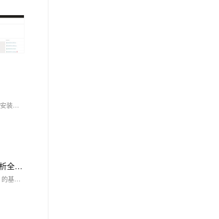
本教程介绍在Rocky Linux 9上安装JDK并配置环境变量的完整步骤。首先更新系统，清理旧版本JDK相关包及残留文件，确保环境干净。接着搜索并安装所需版本的JDK（如OpenJDK 17），验证安装是否成功。然后查找JDK安装路径，配置全局环境变量`JAVA_HOME`和`PATH`，最后验证环境变量设置。按照此流程操作，可顺利完成Java开发环境搭建，支持多版本切换（如JDK 8/11/17）。生产环境请谨慎操作，避免影响现有服务。
Android调试终极指南：ADB安装+多设备连接+ANR日志抓取全流程解析，覆盖环境变量配置/多设备调试/ANR日志分析全流程，附Win/Mac/Linux三平台解决方案
ADB（Android Debug Bridge）是安卓开发中的重要工具，用于连接电脑与安卓设备，实现文件传输、应用管理、日志抓取等功能。本文介绍了 ADB 的基本概念、安装配置及常用命令。包括：1) 基本命令如 `adb version` 和 `adb devices`；2) 权限操作如 `adb root` 和 `adb shell`；3) APK 操作如安装、卸载应用；4) 文件传输如 `adb push` 和 `adb pull`；5) 日志记录如 `adb logcat`；6) 系统信息获取如屏幕截图和录屏。通过这些功能，用户可高效调试和管理安卓设备。