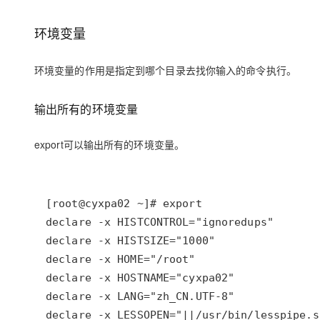
存储
天池大赛
Qwen3.7-Plus
云解析DNS
解决方案免费试用 新老
电子合同
最高领取价值200元试用
能看、能想、能动手的多模
安全
网络与CDN
环境变量
AI 算法大赛
畅捷通
大数据开发治理平台 Data
AI 产品 免费试用
网络
安全
云开发大赛
Qwen3-VL-Plus
Tableau 订阅
环境变量的作用是指定到哪个目录去找你输入的命令执行。
1亿+ 大模型 tokens 和 
可观测
入门学习赛
中间件
AI空中课堂在线直播课
云防火墙
140+云产品 免费试用
输出所有的环境变量
上云与迁云
云原生的云上边界网络安全
产品新客免费试用，最长1
数据库
生态解决方案
大模型服务
企业出海
大模型ACA认证体验
export可以输出所有的环境变量。
大数据计算
助力企业全员 AI 认知与能
行业生态解决方案
千问AI平台-Token Plan
政企业务
媒体服务
开发者生态解决方案
企业服务与云通信
千问AI平台-模型体验
AI 开发和 AI 应用解决
在线体验全尺寸、多种模态
域名与网站
Happy 系列大模型
终端用户计算
Serverless
开发工具