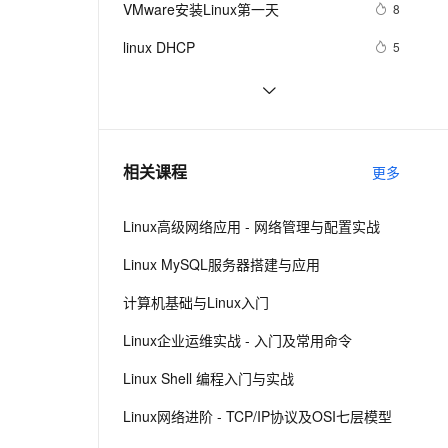
安全
VMware安装Linux第一天
我要投诉
e-1.1-I2V
Cosyvoice-V3-Flash
8
PolarDB
上云场景组合购
Milvus 弹性伸缩功能新增节
伴
漫剧创作，剧本、分镜、视频高效生成
100%兼容MySQL、PostgreSQL，兼容Oracle，支持集中和分布式
覆盖90%+业务场景，专享组合折扣价
点支持范围
畅自然，细节丰富
高表现力语音合成大模型，语音克隆听感自然
VPN
linux DHCP
5
ernetes 版 ACK
云聚AI 严选权益
AI 原生数据库服务发布
SSL 证书
Linux系统命令归纳
7
2V
Fun-ASR
，一键激活高效办公新体验
理容器应用的 K8s 服务
精选AI产品，从模型到应用全链提效
Agent 数据网关
文戏情感细腻自然，动作戏激烈拳拳到肉，实现更强表演能力
支持中英文自由切换，具备更强的噪声鲁棒性
堡垒机
Damn Vulnerable Linux
9
AI 用量加速计划
云原生数据库 PolarDB
防火墙
、识别商机，让客服更高效、服务更出色。
每日一个计算机小知识：Linux
新老同享，达量后返
Agentic Database 发布
7
相关课程
更多
主机安全
应用
Linux高级网络应用 - 网络管理与配置实战
千问办公
NEW
AI 应用及服务市场
的智能体编程平台
一站式AI生产力平台
Linux MySQL服务器搭建与应用
AI 应用
伶鹊
计算机基础与Linux入门
企业级人与Agent协作平台，接入和调度多个数字员工
智能客服平台，对话机器人、对话分析、智能外呼
大模型
Linux企业运维实战 - 入门及常用命令
大模型服务平台百炼 - 全妙
自然语言处理
Linux Shell 编程入门与实战
应用创作平台
多模态内容创作工具，已接入 DeepSeek
数据标注
Linux网络进阶 - TCP/IP协议及OSI七层模型
机器学习