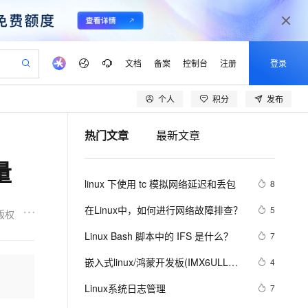
文档
备案
控制台
注册
登录
个人
积分
发布
验
作计划
器
AI 活动
专业服务
服务伙伴合作计划
开发者社区
加入我们
产品动态
服务平台百炼
阿里云 OPC 创新助力计划
热门文章
最新文章
一站式生成采购清单，支持单品或批量购买
可编辑精美 PPT 文稿
S产品伙伴计划（繁花）
峰会
CS
造的大模型服务与应用开发平台
Agency Agents：拥有专属领域专家
AI 生产力先锋
Al MaaS 服务伙伴赋能合作
域名
博文
Careers
至高可申请百万元
Qwen3.8-Max 模型上线
量
 轻松生成专业的 PPT
开启高性价比 AI 编程新体验
弹性可伸缩的云计算服务
先锋实践拓展 AI 生产力的边界
多领域专家智能体,一键组建 AI 虚拟交付团队
Token 补贴，五大权
计划
海大会
伙伴信用分合作计划
商标
问答
社会招聘
linux 下使用 tc 模拟网络延迟和丢包
8
益加速 OPC 成功
帕鲁游戏服务器
SS
HappyHorse 打造一站式影视创作平台
飞天发布时刻
HOT
Open Search 向量检索版支
划
备案
电子书
校园招聘
联机服务器，轻松开启游戏
视频创作，一键激活电商全链路生产力
稳定、安全、高性价比、高性能的云存储服务
所见，即是所愿
持视频检索 Pipeline 功能
可视化编排打通从文字构思到成片全链路闭环
更多支持
在Linux中，如何进行网络故障排查？ 
5
版权
划
公司注册
镜像站
视频生成
语音识别与合成
 智能体与工作流应用
漫剧工坊：一站式动画创作平台
AI 实训营
应用身份服务 (IDaaS)
Linux Bash 脚本中的 IFS 是什么？
7
合作伙伴培训与认证
划
上云迁移
站生成，高效打造优质广告素材
全接入的云上超级电脑
通过阿里云百炼高效搭建AI应用,助力高效开发
快速生产连贯的高质量长漫剧
从基础到进阶，Agent 创客手把手教你
OpenClaw 管理能力上线
lScope
我要反馈
e-1.1-T2V
Qwen3-TTS-Flash
嵌入式linux/鸿蒙开发板(IMX6ULL）
4
查询合作伙伴
n Alibaba Cloud ISV 合作
代维服务
建企业门户网站
10 分钟搭建微信、支付宝小程序
MaxCompute MaxFrame 提
开发（三十四）Linux系统对中断的处
畅细腻的高质量视频
离线语音合成大模型，多语言方言自适应，低延迟高稳定
创新加速
Linux系统日志管理
ope
登录合作伙伴管理后台
7
我要建议
站，无忧落地极速上线
以可视化方式快速构建移动和 PC 门户网站
国内短信简单易用，安全可靠，秒级触达，全球覆盖200+国家和地区。
高效部署网站，快速应用到小程序
供自动弹性内存功能
理（下）