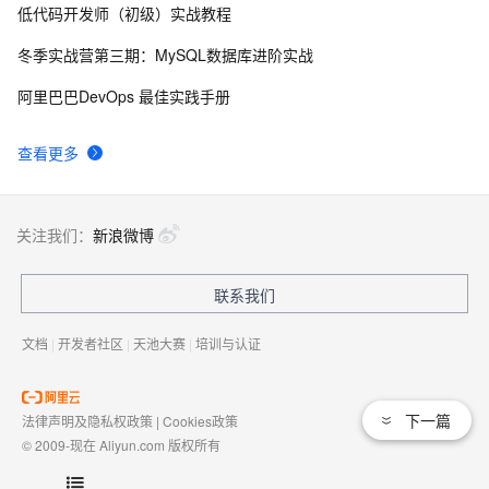
低代码开发师（初级）实战教程
探讨通过Feign配合Hystrix进行调用时异常的处理
6
8
冬季实战营第三期：MySQL数据库进阶实战
hystrix线程池隔离的原理与验证
4
9
阿里巴巴DevOps 最佳实践手册
SpringCloud极简入门-服务监控-Hystrix Dashboard & 
6
10
查看更多
Turbine
关注我们：
新浪微博
联系我们
文档
|
开发者社区
|
天池大赛
|
培训与认证
下一篇
法律声明及隐私权政策
|
Cookies政策
© 2009-现在 Aliyun.com 版权所有
增值电信业务经营许可证：
浙B2-20080101