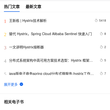
热门文章
最新文章
王新栋 | Hystrix技术解析
5418
1
替代 Hystrix，Spring Cloud Alibaba Sentinel 快速入门
8
2
一文讲明Hystrix熔断器
2
3
分布式系统架构中高可用方案技术选型：Hystrix 框架实
5
4
现服务保护使用详解
java版电子商务spring cloud分布式微服务-hystrix工作原
7
5
理
Springboot 整合 SpringCloud组件-
3
6
Feign(Ribbon/Hystrix) （三）
hystrix 参数 maxConcurrentRequests 参数设置的标准
1
7
相关电子书