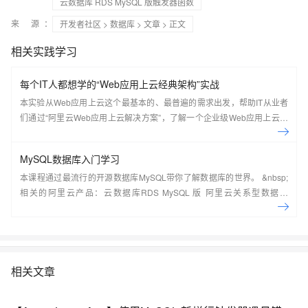
云数据库 RDS MySQL 版触发器函数
来 源：
开发者社区
>
数据库
>
文章
> 正文
相关实践学习
每个IT人都想学的“Web应用上云经典架构”实战
本实验从Web应用上云这个最基本的、最普遍的需求出发，帮助IT从业者
们通过“阿里云Web应用上云解决方案”，了解一个企业级Web应用上云的
常见架构，了解如何构建一个高可用、可扩展的企业级应用架构。
MySQL数据库入门学习
本课程通过最流行的开源数据库MySQL带你了解数据库的世界。 &nbsp;
相关的阿里云产品：云数据库RDS MySQL 版 阿里云关系型数据库
RDS（Relational Database Service）是一种稳定可靠、可弹性伸缩的在
线数据库服务，提供容灾、备份、恢复、迁移等方面的全套解决方案，彻
底解决数据库运维的烦恼。 了解产品详
情:&nbsp;https://www.aliyun.com/product/rds/mysql&nbsp;
相关文章