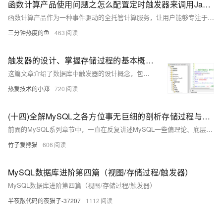
函数计算产品使用问题之怎么配置定时触发器来调用Java函数
函数计算产品作为一种事件驱动的全托管计算服务，让用户能够专注于业务逻辑的编写，而无需关心底层服务器的管理与运维。你可以有效地利用函数计算产品来支撑各类应用场景，从简单的数据处理到复杂的业务逻辑，实现快速、高效、低成本的云上部署与运维。以下是一些关于使用函数计算产品的合集和要点，帮助你更好地理解和应用这一服务。
三分钟热度的鱼
463
触发器的设计、掌握存储过程的基本概念和创建、执行、删除方法。掌握数据库备份的方法和数据库恢复的方法。
这篇文章介绍了数据库中触发器的设计概念，包括创建、修改、删除触发器的方法，并通过实验内容教授如何使用SQL命令创建DML触发器以及如何利用触发器实现数据的完整性和自动化处理。
热爱技术的小郑
720
(十四)全解MySQL之各方位事无巨细的剖析存储过程与触发器！
前面的MySQL系列章节中，一直在反复讲述MySQL一些偏理论、底层的知识，很少有涉及到实用技巧的分享，而在本章中则会阐述MySQL一个特别实用的功能，即MySQL的存储过程和触发器。
竹子爱熊猫
606
MySQL数据库进阶第四篇（视图/存储过程/触发器）
MySQL数据库进阶第四篇（视图/存储过程/触发器）
半夜敲代码的夜猫子-37207
1112