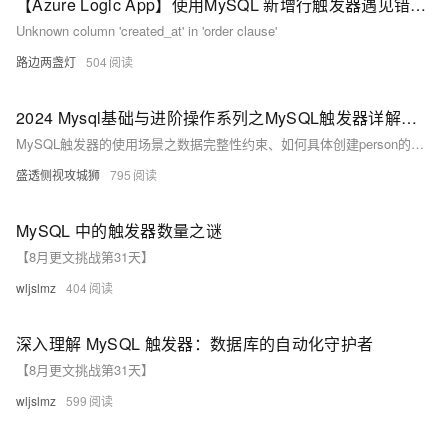
【Azure Logic App】使用MySQL 新增行触发器遇见错误 ：“Unknown column 'created_at' in 'order clause'”
Unknown column 'created_at' in 'order clause'
路边两盏灯
504
2024 Mysql基础与进阶操作系列之MySQL触发器详解（21）作者——LJS[你个小黑子这都还学不会嘛？你是真爱粉嘛？真是的 ~；以后请别侮辱我家鸽鸽]
MySQL触发器的使用场景之数据完整性约束、如何具体创建person的日志表、触发器与存储过程的对比与选择、触发器的性能和注意事项等具体操作详解步骤；举例说明、注意点及常见报错问题所对应的解决方法
盛透侧视攻城狮
795
MySQL 中的触发器数量之谜
【8月更文挑战第31天】
wljslmz
404
深入理解 MySQL 触发器：数据库的自动化守护者
【8月更文挑战第31天】
wljslmz
599