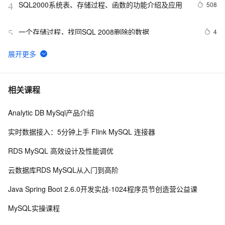
SQL2000系统表、存储过程、函数的功能介绍及应用
508
4
一个存储过程，找回SQL 2008删除的数据
4
5
在存储过程中调用外部的动态连接库
0
6
c / c + + 调用mysql存储过程
371
7
相关课程
Analytic DB MySql产品介绍
走近复杂数据库计算型软件的设计与制作(5)—存储过程
4
8
的设计
实时数据接入：5分钟上手 Flink MySQL 连接器
01-PostgreSQL 存储过程的基本介绍以及入门（基本结
5
9
RDS MySQL 高效设计及性能调优
构、声明和赋值、控制结构）（上）
图解面试题：SQL存储过程有什么用？
4
10
云数据库RDS MySQL从入门到高阶
Java Spring Boot 2.6.0开发实战-1024程序员节创造营公益课
MySQL实操课程