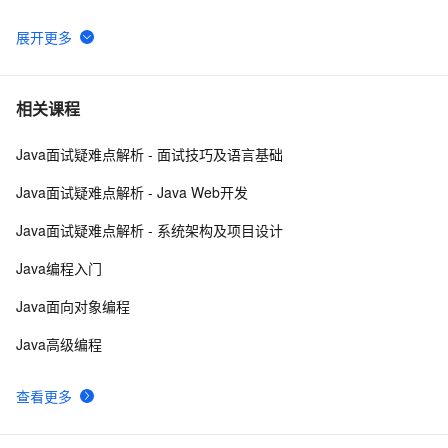
JVM运行时内存结构
622
6
动态内存和智能指针
548
7
相关课程
Java面试疑难点解析 - 面试技巧及语言基础
内存池技术介绍
770
8
Java面试疑难点解析 - Java Web开发
带你读《Elastic Stack 实战手册》之84：——
8
9
Java面试疑难点解析 - 系统架构及项目设计
4.3.3.Elasticsearch 性能优化之内存和熔断浅析（上）
【本地与Java无缝对接】JDK 22外部函数和内存API：
7
10
Java编程入门
JNI终结者，性能与安全双提升！
Java面向对象编程
Java高级编程
查看更多