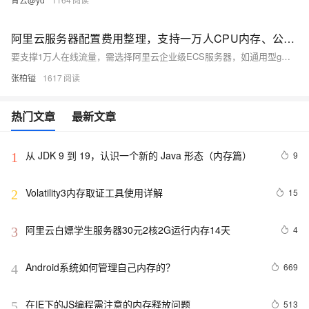
阿里云服务器配置费用整理，支持一万人CPU内存、公网带宽和存储IO性能全解析
要支撑1万人在线流量，需选择阿里云企业级ECS服务器，如通用型g系列、高主频型hf系列或通用算力型u1实例，配置如16核64G及以上，搭配高带宽与SSD/ESSD云盘，费用约数千元每月。
张柏镒
1617
热门文章
最新文章
从 JDK 9 到 19，认识一个新的 Java 形态（内存篇）
9
1
Volatility3内存取证工具使用详解
15
2
阿里云白嫖学生服务器30元2核2G运行内存14天
4
3
Android系统如何管理自己内存的？
669
4
在IE下的JS编程需注意的内存释放问题
513
5