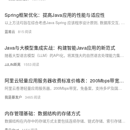
Spring框架优化：提高Java应用的性能与适应性
以上方法均旨在综合考虑Java Spring 应该程序设计原则, 数据库交互, 编码实践和系统架构布局等多角度因素, 旨在达到高效稳定运转目标同时也易于未来扩展.
蓝易云
815
Java与大模型集成实战：构建智能Java应用的新范式
随着大型语言模型（LLM）的API化，将其强大的自然语言处理能力集成到现有Java应用中已成为提升应用智能水平的关键路径。本文旨在为Java开发者提供一份实用的集成指南。我们将深入探讨如何使用Spring Boot 3框架，通过HTTP客户端与OpenAI GPT（或兼容API）进行高效、安全的交互。内容涵盖项目依赖配置、异步非阻塞的API调用、请求与响应的结构化处理、异常管理以及一些面向生产环境的最佳实践，并附带完整的代码示例，助您快速将AI能力融入Java生态。
JJLIN距离
1553
阿里云轻量应用服务器收费标准价格表：200Mbps带宽、CPU内存及存储配置详解
阿里云香港轻量应用服务器，200Mbps带宽，免备案，支持多IP及国际线路，月租25元起，年付享8.5折优惠，适用于网站、应用等多种场景。
我是暴发户
3465
内存管理基础：数据结构的存储方式
数据结构在内存中的存储方式主要包括连续存储、链式存储、索引存储和散列存储。连续存储如数组，数据元素按顺序连续存放，访问速度快但扩展性差；链式存储如链表，通过指针连接分散的节点，便于插入删除但访问效率低；索引存储通过索引表提高查找效率，常用于数据库系统；散列存储如哈希表，通过哈希函数实现快速存取，但需处理冲突。不同场景下应根据访问模式、数据规模和操作频率选择合适的存储结构，甚至结合多种方式以达到最优性能。掌握这些存储机制是构建高效程序和理解高级数据结构的基础。
青云@yd
1164