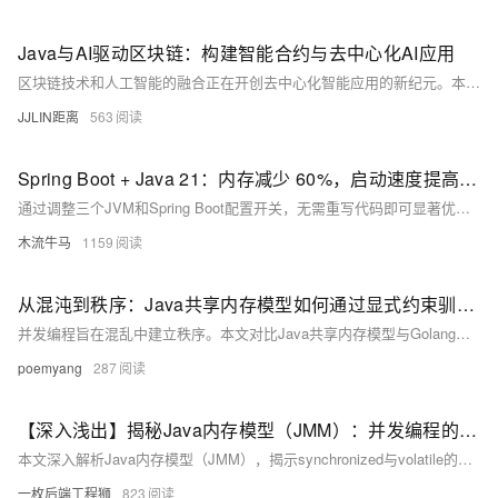
Java与AI驱动区块链：构建智能合约与去中心化AI应用
区块链技术和人工智能的融合正在开创去中心化智能应用的新纪元。本文深入探讨如何使用Java构建AI驱动的区块链应用，涵盖智能合约开发、去中心化AI模型训练与推理、数据隐私保护以及通证经济激励等核心主题。我们将完整展示从区块链基础集成、智能合约编写、AI模型上链到去中心化应用（DApp）开发的全流程，为构建下一代可信、透明的智能去中心化系统提供完整技术方案。
JJLIN距离
563
Spring Boot + Java 21：内存减少 60%，启动速度提高 30% — 零代码
通过调整三个JVM和Spring Boot配置开关，无需重写代码即可显著优化Java应用性能：内存减少60%，启动速度提升30%。适用于所有在JVM上运行API的生产团队，低成本实现高效能。
木流牛马
1159
从混沌到秩序：Java共享内存模型如何通过显式约束驯服并发？
并发编程旨在混乱中建立秩序。本文对比Java共享内存模型与Golang消息传递模型，剖析显式同步与隐式因果的哲学差异，揭示happens-before等机制如何保障内存可见性与数据一致性，展现两大范式的深层分野。（238字）
poemyang
287
【深入浅出】揭秘Java内存模型（JMM）：并发编程的基石
本文深入解析Java内存模型（JMM），揭示synchronized与volatile的底层原理，剖析主内存与工作内存、可见性、有序性等核心概念，助你理解并发编程三大难题及Happens-Before、内存屏障等解决方案，掌握多线程编程基石。
一枚后端工程狮
823