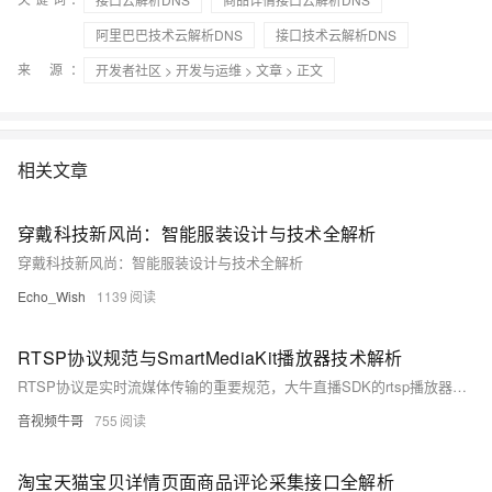
阿里巴巴技术云解析DNS
接口技术云解析DNS
来 源：
开发者社区
>
开发与运维
>
文章
> 正文
相关文章
穿戴科技新风尚：智能服装设计与技术全解析
穿戴科技新风尚：智能服装设计与技术全解析
Echo_Wish
1139
RTSP协议规范与SmartMediaKit播放器技术解析
RTSP协议是实时流媒体传输的重要规范，大牛直播SDK的rtsp播放器基于此构建，具备跨平台支持、超低延迟（100-300ms）、多实例播放、高效资源利用、音视频同步等优势。它广泛应用于安防监控、远程教学等领域，提供实时录像、快照等功能，优化网络传输与解码效率，并通过事件回调机制保障稳定性。作为高性能解决方案，它推动了实时流媒体技术的发展。
音视频牛哥
755
淘宝天猫宝贝详情页面商品评论采集接口全解析