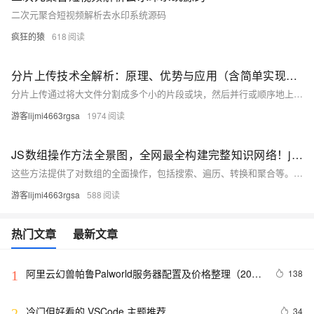
二次元聚合短视频解析去水印系统源码
疯狂的猿
618
分片上传技术全解析：原理、优势与应用（含简单实现源码）
分片上传通过将大文件分割成多个小的片段或块，然后并行或顺序地上传这些片段，从而提高上传效率和可靠性，特别适用于大文件的上传场景，尤其是在网络环境不佳时，分片上传能有效提高上传体验。 博客不应该只有代码和解决方案，重点应该在于给出解决方案的同时分享思维模式，只有思维才能可持续地解决问题，只有思维才是真正值得学习和分享的核心要素。如果这篇博客能给您带来一点帮助，麻烦您点个赞支持一下，还可以收藏起来以备不时之需，有疑问和错误欢迎在评论区指出~
游客lijmi4663rgsa
1974
JS数组操作方法全景图，全网最全构建完整知识网络！js数组操作方法全集（实现筛选转换、随机排序洗牌算法、复杂数据处理统计等情景详解，附大量源码和易错点解析）
这些方法提供了对数组的全面操作，包括搜索、遍历、转换和聚合等。通过分为原地操作方法、非原地操作方法和其他方法便于您理解和记忆，并熟悉他们各自的使用方法与使用范围。详细的案例与进阶使用，方便您理解数组操作的底层原理。链式调用的几个案例，让您玩转数组操作。 只有锻炼思维才能可持续地解决问题，只有思维才是真正值得学习和分享的核心要素。如果这篇博客能给您带来一点帮助，麻烦您点个赞支持一下，还可以收藏起来以备不时之需，有疑问和错误欢迎在评论区指出~
游客lijmi4663rgsa
588
热门文章
最新文章
阿里云幻兽帕鲁Palworld服务器配置及价格整理（2024
138
1
年版）
冷门但好看的 VSCode 主题推荐
34
2