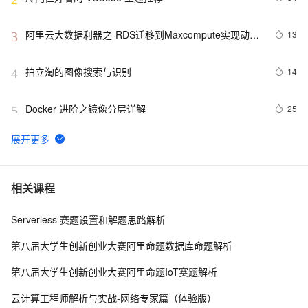
阿里云大数据利器之-RDS迁移到Maxcompute实现动态
13
3
分区
拍立淘的图像搜索与识别
14
4
Docker 进阶之镜像分层详解
25
5
GET 请求和 POST 请求的安全性有何区别？
10
6
hdu 3015 Disharmony Trees
558
7
相关课程
Serverless 赛题设置和解题思路解析
perl--CGI编程之Apache服务器安装配置
1
8
第八届大学生创新创业大赛阿里命题数据库命题解析
如何绑定多个action到一个slot
456
9
第八届大学生创新创业大赛阿里命题IoT赛题解析
结构struct(值类型)在实际应用要注意的二点:
620
10
云计算工程师解析与实战-网络专家篇（体验版）