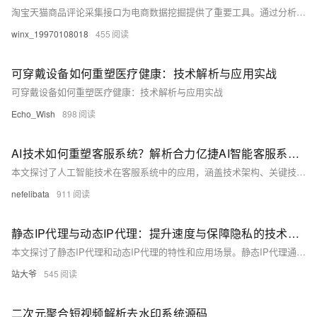
淘宝天猫商品评论采集接口为电商数据挖掘提供了重要工具。通过分析海量评论，消费者可获取购买决策参考，商家能优化产品与服务，市场研究者则能洞察行业趋势与竞品表现。该接口支持Python请求，助力开发者构建智能分析应用，推动电商生态中各方价值提升。使用时需遵守平台规则，确保数据安全与合法利用。
winx_19970108018
455
可穿戴设备如何重塑医疗健康：技术解析与应用实战
可穿戴设备如何重塑医疗健康：技术解析与应用实战
Echo_Wish
898
AI技术如何重塑客服系统？解析合力亿捷AI智能客服系统实践案例
本文探讨了人工智能技术在客服系统中的应用，涵盖技术架构、关键技术和优化策略。通过感知层、认知层、决策层和执行层的协同工作，结合自然语言处理、知识库构建和多模态交互技术，合力亿捷客服系统实现了智能化服务。文章还提出了用户体验优化、服务质量提升和系统性能改进的方法，并展望了未来发展方向，强调其在客户服务领域的核心价值与潜力。
nefelibata
911
静态IP代理与动态IP代理：提升速度与保障隐私的技术解析
本文探讨了静态IP代理和动态IP代理的特性和应用场景。静态IP代理通过高质量服务提供商、网络设置优化、定期更换IP与负载均衡及性能监控提升网络访问速度；动态IP代理则通过隐藏真实IP、增强安全性、绕过封锁和提供独立IP保障用户隐私。结合实际案例与代码示例，展示了两者在不同场景下的优势，帮助用户根据需求选择合适的代理服务以实现高效、安全的网络访问。
站大爷
545
二次元聚合短视频解析去水印系统源码