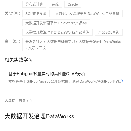
分布式计算
运维
Oracle
关键词：
SQL查询变量
大数据开发治理平台 DataWorks产品变量
大数据开发治理平台 DataWorks产品sql
大数据开发治理平台 DataWorks产品查询
产品SQL查询
来 源：
开发者社区
>
大数据与机器学习
>
大数据开发治理DataWorks
>
文章
> 正文
相关实践学习
基于Hologres轻量实时的高性能OLAP分析
本教程基于GitHub Archive公开数据集，通过DataWorks将GitHub中的项
⽬、行为等20多种事件类型数据实时采集至Hologres进行分析，同时使用
DataV内置模板，快速搭建实时可视化数据大屏，从开发者、项⽬、编程
大数据与机器学习
语⾔等多个维度了解GitHub实时数据变化情况。
大数据开发治理DataWorks