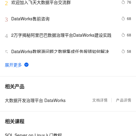
欢迎加入飞天大数据平台交流群
76
2
DataWorks售前咨询
68
3
2万字揭秘阿里巴巴数据治理平台DataWorks建设实践
68
4
DataWorks数据源问题之数据集成任务报错如何解决
58
5
DataWorks AI助理实践：一句话，帮你搞定研发周报！
53
6
DataWorks AI助理实践：在钉钉让AI助理帮你盯任务、
50
7
相关产品
修问题
大数据开发治理平台 DataWorks
DataWorks百问百答69：有哪些数据集成报错（数据集
文档详情
产品详情
47
8
成报错归类）？
DataWorks Data Agent：一句话搞定数据开发，让周期
40
9
相关课程
从天级到分钟级
DataWorks：新一代 Data+AI 数据开发与数据治理平台
37
10
SQL Server on Linux入门教程