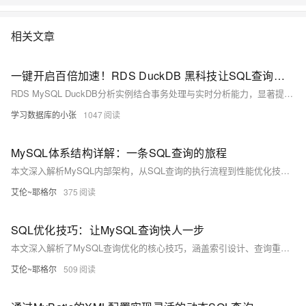
相关文章
一键开启百倍加速！RDS DuckDB 黑科技让SQL查询速度最高提升200倍
RDS MySQL DuckDB分析实例结合事务处理与实时分析能力，显著提升SQL查询性能，最高可达200倍，兼容MySQL语法，无需额外学习成本。
学习数据库的小张
1047
MySQL体系结构详解：一条SQL查询的旅程
本文深入解析MySQL内部架构，从SQL查询的执行流程到性能优化技巧，涵盖连接建立、查询处理、执行阶段及存储引擎工作机制，帮助开发者理解MySQL运行原理并提升数据库性能。
艾伦~耶格尔
375
SQL优化技巧：让MySQL查询快人一步
本文深入解析了MySQL查询优化的核心技巧，涵盖索引设计、查询重写、分页优化、批量操作、数据类型优化及性能监控等方面，帮助开发者显著提升数据库性能，解决慢查询问题，适用于高并发与大数据场景。
艾伦~耶格尔
509