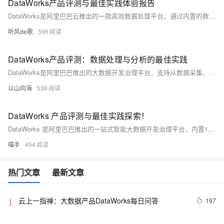
DataWorks产品评测与最佳实践体验报告
DataWorks是阿里巴巴云推出的一款高效数据处理平台，通过内置的数据集成工具和ETL功能，实现了多源数据的自动化处理与分析。本文介绍了DataWorks在用户画像分析中的应用实践，展示了其如何帮助企业高效管理数据资源，支持决策制定及营销优化。同时，文章还评测了DataWorks的产品体验，包括开通流程、功能满足度等方面，并与其它数据开发平台进行了比较，突出了DataWorks在易用性、性能和生态完整性上的优势。最后，对Data Studio新版本中的Notebook环境进行了初步探索，强调了其在提升开发效率方面的价值。
听风de歌
596
DataWorks产品评测：数据处理与分析的最佳实践
DataWorks是阿里巴巴推出的大数据开发治理平台，支持从数据采集、预处理、存储到分析的全流程操作。本文评测了其在用户画像分析中的应用，包括数据收集、清洗、特征工程、模型训练、结果评估及应用部署等步骤，展示了其在提高数据资产管理效率、支持多种编程语言和技术栈、集成丰富可视化工具等方面的优势。同时，文章也指出了DataWorks在使用过程中的一些不便与问题，并提出了改进建议。
以山向海
538
DataWorks 产品评测与最佳实践探索！
DataWorks 是阿里巴巴推出的一站式智能大数据开发治理平台，内置15年实践经验，集成多种大数据与AI服务。本文通过实际使用角度，探讨其优势、潜力及改进建议。评测涵盖用户画像分析、数据治理、功能表现等方面，适合数字化转型企业参考。
喵手
454
热门文章
最新文章
云上一指禅：大数据产品DataWorks每日问答
197
1