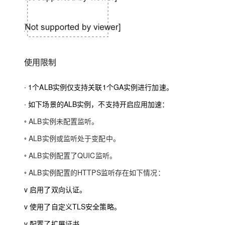
使用限制
∙
1个ALB实例仅支持关联1个GA实例进行加速。
∙
如下场景的ALB实例，不支持开启应用加速：
◦
ALB实例未配置监听。
◦
ALB实例或监听处于变配中。
◦
ALB实例配置了QUIC监听。
◦
ALB实例配置的HTTPS监听存在如下情况：
v
启用了双向认证。
v
使用了自定义TLS安全策略。
v
配置了扩展证书。