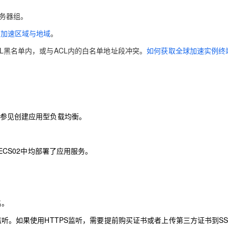
服务器组。
见
加速区域与地域
。
CL黑名单内，或与ACL内的白名单地址段冲突。
如何获取全球加速实例终
请参见
创建应用型负载均衡
。
和ECS02中均部署了应用服务。
名
。
监听
。如果使用HTTPS监听，需要提前购买证书或者上传第三方证书到SS