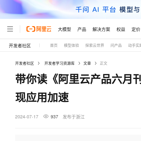
大模型
产品
解决方案
权益
定价
开发者社区
首页
模型体验
探索云世界
问产品
动手实
大模型
产品
解决方案
权益
定价
云市场
伙伴
服务
了解阿里云
精选产品
精选解决方案
普惠上云
产品定价
精选商城
成为销售伙伴
售前咨询
为什么选择阿里云
千问AI平台
开发者社区
开发者学习资源库
文章
正文
了解云产品的定价详情
大模型服务平台百炼
千问办公，解锁你的工作
普惠上云 官方力荐
分销伙伴
在线服务
网站建设
什么是云计算
大
带你读《阿里云产品六月刊
大模型服务与应用平台
企业级Agent产品，直接
云服务器38元/年起，超
咨询伙伴
多端小程序
技术领先
云上成本管理
售后服务
轻量应用服务器
Agency Agents：拥
官方推荐返现计划
大模型
精选产品
精选解决方案
Salesforce 国际版订阅
稳定可靠
现应用加速
管理和优化成本
推荐新用户得奖励，单订单
销售伙伴合作计划
自助服务
友盟天域
安全合规
人工智能与机器学习
AI
文本生成
云数据库 RDS
HappyHorse 打造一
云工开物
无影生态合作计划
在线服务
观测云
分析师报告
高校专属算力普惠，学生认
计算
互联网应用开发
2024-07-17
937
发布于浙江
Qwen3.8-Max
HOT
Salesforce On Alibaba C
工单服务
Tuya 物联网平台阿里云
研究报告与白皮书
人工智能平台 PAI
快速拥有专属 OpenClaw
大模
Consulting Partner 合
大数据
容器
智能体时代全能旗舰模型
免费试用
短信专区
一站式AI开发、训练和推
蓝凌 OA
AI 大模型销售与服务生
现代化应用