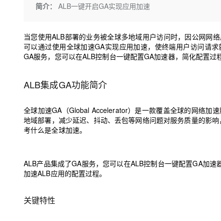
存储
天池大赛
Qwen3.7-Plus
简介：
ALB一键开启GA实现应用加速
云解析DNS
解决方案免费试用 新老
电子合同
最高领取价值200元试用
能看、能想、能动手的多模
安全
网络与CDN
AI 算法大赛
畅捷通
当您使用ALB部署的业务被全球多地域用户访问时，因公网网
大数据开发治理平台 Data
AI 产品 免费试用
网络
安全
云开发大赛
Qwen3-VL-Plus
Tableau 订阅
可以通过使用全球加速GA实现应用加速，使终端用户访问请求
1亿+ 大模型 tokens 和 
GA服务，您可以在ALB控制台一键配置GA加速器，简化配置过
可观测
入门学习赛
中间件
AI空中课堂在线直播课
云防火墙
140+云产品 免费试用
上云与迁云
云原生的云上边界网络安全
产品新客免费试用，最长1
数据库
ALB集成GA功能简介
生态解决方案
大模型服务
企业出海
大模型ACA认证体验
大数据计算
全球加速GA（Global Accelerator）是一款覆盖全
助力企业全员 AI 认知与能
行业生态解决方案
千问AI平台-Token Plan
政企业务
地域部署，减少延迟、抖动、丢包等网络问题对服务质量的影响
媒体服务
开发者生态解决方案
考
什么是全球加速
。
企业服务与云通信
千问AI平台-模型体验
AI 开发和 AI 应用解决
在线体验全尺寸、多种模态
域名与网站
ALB产品集成了GA服务，您可以在ALB控制台一键配置GA加
加速ALB应用的配置过程。
Happy 系列大模型
终端用户计算
关键特性
Serverless
开发工具