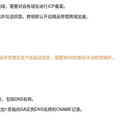
地域，需要对自有域名进行
ICP备案
。
诺并勾选同意。跨境默认开启精品带宽跨境加速。
的监听变更信息不会自动同步，需要到GA控制台手动修改维护。
息，包括DNS名称。
1条指向GA实例DNS名称的CNAME记录。