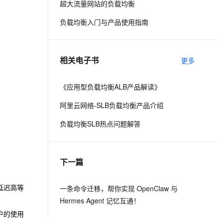
超大流量网站的负载均衡
负载均衡入门与产品使用指南
息提取
与 AI 智能体进行实时音视频通话
从文本、图片、视频中提取结构化的属性信息
构建支持视频理解的 AI 音视频实时通话应用
t.diy 一步搞定创意建站
构建大模型应用的安全防护体系
相关电子书
更多
通过自然语言交互简化开发流程,全栈开发支持
通过阿里云安全产品对 AI 应用进行安全防护
《应用型负载均衡ALB产品解读》
阿里云网络-SLB负载均衡产品介绍
负载均衡SLB热点问题解答
下一篇
延迟高等
一条命令迁移，帮你实现 OpenClaw 与
Hermes Agent 记忆互通！
户的使用