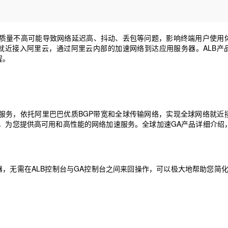
Deepseek-v4-pro
HappyHors
同享
万小智 AI 建站低至 15元/月
Qoder CN
AI 短剧/漫剧
云原生数据库 
快递物流查询
WordPress
成为服务伙
高校合作
点，立即开启云上创新
覆盖公网/内网、递归/权威、移动APP等全场景解析服务
送.CN域名，送备案服务码
基于千问大模型等，支持代码智能生成、研发智能问答
AI助力短剧
态智能体模型
旗舰 MoE 大模型，百万上下文与顶尖推理能力
图生视频，流
Ubuntu
服务生态伙伴
云工开物
企业应用
络质量不高可能导致网络延迟高、抖动、丢包等问题，影响终端用户使用
Works
Night Plan 支持 Qwen 3.8-Max
云原生大数据计算服务 MaxCompute
AI 办公
容器服务 Kub
NEW
GLM-5.2
Wan2.7-T
Red Hat
就近接入阿里云，通过阿里云内部的加速网络到达应用服务器。ALB产
30+ 款产品免费体验
Data Agent 驱动的一站式 Data+AI 开发治理平台
夜间 5 折，Qwen/Meoo/TokenPlan 客户专享
面向分析的企业级SaaS模式云数据仓库
AI智能应用
提供一站式管
科研合作
程。
视觉 Coding、空间感知、多模态思考等全面升级
1M上下文，专为长程任务能力而生
ERP
堂（旗舰版）
SUSE
智能客服
CRM
防护产品
2个月
自动承接线索
建站小程序
OA 办公系统
AI 应用构建
大模型原生
球的网络加速服务，依托阿里巴巴优质BGP带宽和全球传输网络，实现全球网络就
力提升
财税管理
模板建站
Qoder
大模型服务平台百炼-应用模版
HOT
NEW
，为您提供高可用和高性能的网络加速服务。全球加速GA产品详细介绍
面向真实软件
个人版上线、团队版降价；千问3.8-Max首发发尝鲜
丰富多元化的应用模版和解决方案
400电话
定制建站
万有无界
大模型服务平台百炼-智能体
方案
广告营销
模板小程序
的模型效果
灵活可视化地构建企业级 Agent
速器，无需在ALB控制台与GA控制台之间来回操作，可以极大地帮助您简化
定制小程序
秒悟
人工智能平台 PAI
APP 开发
云端极速 AI 
新一代 AI 视频生成模型，深度适配广告营销等场景
AI Native 的算法工程平台，一站式完成建模、训练、推理服务部署
建站系统