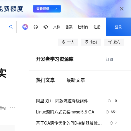
文档
备案
控制台
注册
登录
个人
积分
发布
验
作计划
器
AI 活动
专业服务
服务伙伴合作计划
开发者社区
加入我们
产品动态
服务平台百炼
阿里云 OPC 创新助力计划
开发者学习资源库
一站式生成采购清单，支持单品或批量购买
+ 订阅
io：打造专属 AI 语音助手
S产品伙伴计划（繁花）
峰会
CS
造的大模型服务与应用开发平台
一句话生成原生可编辑精美 PPT 文稿
AI 生产力先锋
Al MaaS 服务伙伴赋能合作
域名
博文
Careers
至高可申请百万元
Qwen3.8-Max 模型上线
实
开启高性价比 AI 编程新体验
弹性可伸缩的云计算服务
Qwen-Audio-3.0-Realtime 端到端实时语音角色扮演
输入一句话想法, 轻松生成专业的 PPT
先锋实践拓展 AI 生产力的边界
Token 补贴，五大权
计划
海大会
伙伴信用分合作计划
商标
问答
社会招聘
热门文章
最新文章
益加速 OPC 成功
eek-V4-Pro
SS
一键部署幻兽帕鲁游戏服务器
飞天发布时刻
HOT
Open Search 向量检索版支
划
备案
电子书
校园招聘
pSeek-V4-Pro
视频创作，一键激活电商全链路生产力
稳定、安全、高性价比、高性能的云存储服务
一键购买专属联机服务器，轻松开启游戏
所见，即是所愿
持视频检索 Pipeline 功能
更多支持
划
公司注册
镜像站
视频生成
语音识别与合成
专属 QwenPaw
漫剧工坊：一站式动画创作平台
AI 实训营
HOT
应用身份服务 (IDaaS)
阿里 双11 同款流控降级组件 
10
合作伙伴培训与认证
划
上云迁移
站生成，高效打造优质广告素材
全接入的云上超级电脑
从聊天伙伴进化为能主动干活的本地数字员工
快速生产连贯的高质量长漫剧
从基础到进阶，Agent 创客手把手教你
OpenClaw 管理能力上线
Sentinel Go 正式 GA，助力云原生
版权
lScope
我要反馈
e-1.1-T2V
Qwen3-TTS-Flash
Linux源码方式安装mysql5.5 GA
651
查询合作伙伴
服务稳稳稳
n Alibaba Cloud ISV 合作
代维服务
建企业门户网站
10 分钟搭建微信、支付宝小程序
MaxCompute MaxFrame 提
畅细腻的高质量视频
离线语音合成大模型，多语言方言自适应，低延迟高稳定
创新加速
ope
基于GA遗传优化的PID控制器最优控
登录合作伙伴管理后台
我要建议
7
站，无忧落地极速上线
以可视化方式快速构建移动和 PC 门户网站
国内短信简单易用，安全可靠，秒级触达，全球覆盖200+国家和地区。
高效部署网站，快速应用到小程序
供自动弹性内存功能
制参数整定matlab仿真