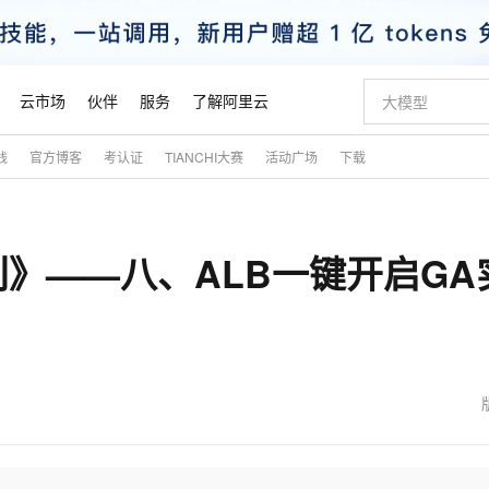
云市场
伙伴
服务
了解阿里云
践
官方博客
考认证
TIANCHI大赛
活动广场
下载
AI 特惠
数据与 API
成为产品伙伴
企业增值服务
最佳实践
价格计算器
AI 场景体
基础软件
产品伙伴合
阿里云认证
市场活动
配置报价
大模型
自助选配和估算价格
新方式
睿译宝，AI翻译排版一步到位
智启 AI 普惠权益
产品生态集成认证中心
企业支持计划
云上春晚
域名与网站
千问官方 MaaS 平台，为开发者和 Agent 而生，新用户赠送 1 亿 + tokens 额度
Qwen Aud
AI Coding
阿里云Maa
2026 阿里云
云服务器 E
为企业打
数据集
Windows
大模型认证
模型
NEW
NEW
》——八、ALB一键开启GA
交付可用成果
值低价云产品抢先购
上传文档即自动完成翻译和格式还原
至高享 1亿+免费 tokens，加速 Al 应用落地
提供智能易用的域名与建站服务
智能编程，一键
安全可靠、
产品生态伙伴
专家技术服务
云上奥运之旅
弹性计算合作
阿里云中企出
手机三要素
宝塔 Linux
全部认证
价格优势
有专属领域专家
GLM-5.2：长任务时代开源旗舰模型
阿里云 OPC 创新助力计划
千问大模型
即刻拥有 DeepS
AI 电商营销
对象存储 O
大模型
产品生态伙伴工作台
企业增值服务台
云栖战略参考
云存储合作计
云栖大会
身份实名认证
CentOS
训练营
推动算力普惠，释放技术红利
最高返9万
多领域专家智能体,一键组建 AI 虚拟交付团队
快速构建应用程序和网站，即刻迈出上云第一步
至高百万元 Token 补贴，加速一人公司成长
多元化、高性能、安全可靠的大模型服务
真正可用的 1M 上下文,一次完成代码全链路开发
轻松解锁专属 Dee
从图文生成到
云上的中国
数据库合作计
活动全景
短信
Docker
图片和
站式影视创作平台
Hermes Agent，打造自进化智能体
Token Plan 模型订阅计划
数字证书管理服务（原SSL证书）
5 分钟轻松部署
AI 广告创作
无影云电脑
企业成长
NEW
信息公告
看见新力量
云网络合作计
OCR 文字识别
JAVA
证享300元代金券
可视化编排打通从文字构思到成片全链路闭环
全托管，含MySQL、PostgreSQL、SQL Server、MariaDB多引擎
自主进化，持久记忆，越用越聪明
Qwen3.8-Max 首发尝鲜，限时加量 10 倍，夜间低至2折
实现全站HTTPS，呈现可信的WEB访问
图文、视频一
随时随地安
魔搭 Mode
Kimi-K3
HappyHors
NEW
loud
服务实践
官网公告
金融模力时刻
Salesforce O
版
发票查验
全能环境
Claude Code + GStack 打造工程团队
千问办公，限时限量积分加倍
Qoder
低代码高效构
AI 建站
短信服务
型
NEW
作计划
Kimi 最新旗舰模型，长程编程与推理利器
让文字生成流
计划
创新中心
魔搭 ModelSc
健康状态
理服务
让AI从“聊天伙伴”进化为能干活的“数字员工”
安装技能 GStack，拥有专属 AI 工程团队
你的AI工作搭子，覆盖日常办公高频场景
面向真实软件的智能体编程平台
0 代码专业建
客户案例
天气预报查询
操作系统
态合作计划