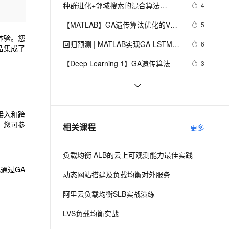
安全
我要投诉
e-1.1-I2V
Cosyvoice-V3-Flash
种群进化+邻域搜索的混合算法
4
PolarDB
上云场景组合购
Milvus 弹性伸缩功能新增节
伴
(GA+TS)求解作业车间调度问题
漫剧创作，剧本、分镜、视频高效生成
100%兼容MySQL、PostgreSQL，兼容Oracle，支持集中和分布式
覆盖90%+业务场景，专享组合折扣价
点支持范围
畅自然，细节丰富
高表现力语音合成大模型，语音克隆听感自然
VPN
【MATLAB】GA遗传算法优化的VMD
5
(JSP)-算法介绍
信号分解算法
体验。您
ernetes 版 ACK
云聚AI 严选权益
AI 原生数据库服务发布
SSL 证书
回归预测 | MATLAB实现GA-LSTM遗
2V
Fun-ASR
6
品集成了
，一键激活高效办公新体验
理容器应用的 K8s 服务
精选AI产品，从模型到应用全链提效
Agent 数据网关
传算法优化长短期记忆网络的数据多
文戏情感细腻自然，动作戏激烈拳拳到肉，实现更强表演能力
支持中英文自由切换，具备更强的噪声鲁棒性
堡垒机
【Deep Learning 1】GA遗传算法
3
输入单输出回归预测
AI 用量加速计划
云原生数据库 PolarDB
防火墙
、识别商机，让客服更高效、服务更出色。
新老同享，达量后返
Agentic Database 发布
Python实现GA(遗传算法)对SVM分
15
类模型参数的优化
主机安全
应用
阿里云CDN：全球加速网络的实践创
4
近接入和跨
新与价值解析
千问办公
NEW
混合算法(GA+TS)求解作业车间调度
6
，您可参
AI 应用及服务市场
相关课程
更多
的智能体编程平台
一站式AI生产力平台
问题(JSP)-禁忌搜索部分
AI 应用
伶鹊
负载均衡 ALB的云上可观测能力最佳实践
企业级人与Agent协作平台，接入和调度多个数字员工
智能客服平台，对话机器人、对话分析、智能外呼
大模型
通过GA
动态网站搭建及负载均衡对外服务
大模型服务平台百炼 - 全妙
自然语言处理
阿里云负载均衡SLB实战演练
应用创作平台
多模态内容创作工具，已接入 DeepSeek
数据标注
LVS负载均衡实战
机器学习