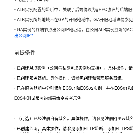
◦
ALB实例配置的监听中，关联了后端协议为gRPC协议的后端
◦
ALB实例所处地域不在GA的开服地域中。GA开服地域详情参
◦
GA实例的终端节点出公网IP地址段，在公网ALB实例监听的A
出公网IP？
前提条件
∙
已创建ALB实例（公网与私网ALB实例均支持）。具体操作，
∙
已创建服务器组。具体操作，请参见
创建和管理服务器组
。
∙
已在服务器组中分别添加ECS01和ECS02实例，并在ECS01
ECS中测试服务的部署命令参考示例
∙
（可选）已经注册自有域名。具体操作，请参见
注册阿里云域
∙
已创建监听，具体操作，请参见
添加HTTP监听
、
添加HTTPS