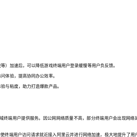
。
AI 应用
10分钟微调：让0.6B模型媲美235B模
多模态数据信
型
依托云原生高可用架构,实现Dify私有化部署
用1%尺寸在特定领域达到大模型90%以上效果
一个 AI 助手
超强辅助，Bol
即刻拥有 DeepSeek-R1 满血版
在企业官网、通讯软件中为客户提供 AI 客服
多种方案随心选，轻松解锁专属 DeepSeek
统等）加速后，可以降低游戏终端用户登录缓慢等用户负反馈。
访问体验，提高协同办公效率。
体验与粘度，助力打造爆款产品。
地域终端用户提供服务。因公网网络质量不高，部分终端用户会出现网络
能，使终端用户访问请求就近接入阿里云并进行网络加速，极大地提升了用