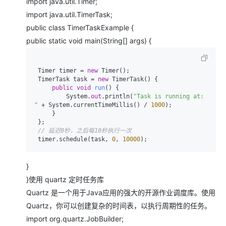
import java.util.Timer;
import java.util.TimerTask;
public class TimerTaskExample {
public static void main(String[] args) {
 Timer timer = 
new
 Timer();

 TimerTask task = 
new
 TimerTask() {

public
void
run
()
 {

         System.
out
.println(
"Task is running at: 
"
 + System.currentTimeMillis() / 
1000
);

     }

 };

// 延迟0秒，之后每10秒执行一次
 timer.schedule(task, 
0
, 
10000
}
}使用 ​​quartz​​ 定时任务库
Quartz 是一个用于Java应用的强大的开源作业调度库。使用
Quartz，你可以创建复杂的时间表，以执行周期性的任务。
import org.quartz.JobBuilder;