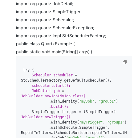
import org.quartz.JobDetail;
import org.quartz.SimpleTrigger;
import org.quartz.Scheduler;
import org.quartz.SchedulerException;
import org.quartz.impl.StdSchedulerFactory;
public class QuartzExample {
public static void main(String[] args) {
 try {

Scheduler 
scheduler 
= 
StdSchedulerFactory.getDefaultScheduler();

JobDetail 
job 
= 
             .withIdentity(
"myJob"
, 
"group1"
)

             .
     SimpleTrigger trigger = (SimpleTrigger) 
             .withIdentity(
"myTrigger"
, 
"group1"
)

             .withSchedule(SimpleTrigger. 
RepeatInIntervalScheduleBuilder.repeatInIntervalMinute
             .forJob(
"myJob"
, 
"group1"
)
