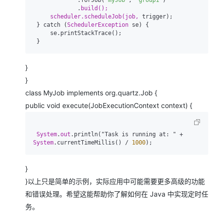
             .
scheduler.scheduleJob(job, 
trigger);

 } catch (
SchedulerException 
se) {

     se.printStackTrace();

}
}
class MyJob implements org.quartz.Job {
public void execute(JobExecutionContext context) {
System
.
out
.println("Task is running at: " + 
System
.currentTimeMillis() / 
1000
}
}以上只是简单的示例，实际应用中可能需要更多高级的功能
和错误处理。希望这能帮助你了解如何在 Java 中实现定时任
务。