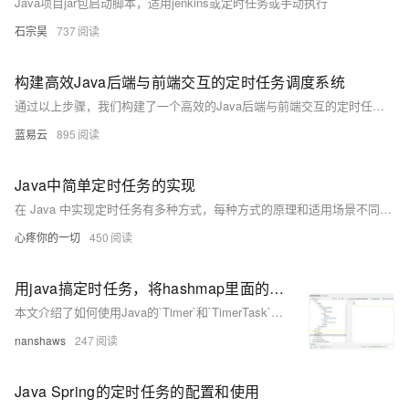
Java项目jar包启动脚本，适用jenkins或定时任务或手动执行
石宗昊
737
构建高效Java后端与前端交互的定时任务调度系统
通过以上步骤，我们构建了一个高效的Java后端与前端交互的定时任务调度系统。该系统使用Spring Boot作为后端框架，Quartz作为任务调度器，并通过前端界面实现用户交互。此系统可以应用于各种需要定时任务调度的业务场景，如数据同步、报告生成和系统监控等。
蓝易云
895
Java中简单定时任务的实现
在 Java 中实现定时任务有多种方式，每种方式的原理和适用场景不同。`java.util.Timer` 和 `TimerTask` 通过单线程执行任务，适合简单场景；`ScheduledExecutorService` 基于线程池，支持多线程并发，更加灵活和健壮；三种方式各有优劣，开发者可根据需求选择合适的方案。
心疼你的一切
450
用java搞定时任务，将hashmap里面的值存到文件里面去
本文介绍了如何使用Java的`Timer`和`TimerTask`类创建一个定时任务，将HashMap中的键值对写入到文本文件中，并提供了完整的示例代码。
nanshaws
247
Java Spring的定时任务的配置和使用