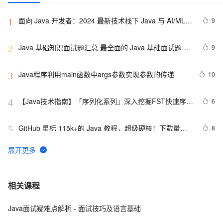
面向 Java 开发者：2024 最新技术栈下 Java 与 AI/ML 
9
1
融合的实操详尽指南
Java 基础知识面试题汇总 最全面的 Java 基础面试题整
9
2
理
Java程序利用main函数中args参数实现参数的传递
10
3
【Java技术指南】「序列化系列」深入挖掘FST快速序列
6
4
化压缩内存的利器的特性和原理 
GitHub 星标 115k+的 Java 教程，超级硬核！下载量突
8
5
破 1 万次！
营销活动送红包接入说明（Java版）
115
6
2. Java中的垃圾收集 - GC参考手册
4
7
相关课程
Java面试疑难点解析 - 面试技巧及语言基础
poj-1503-java大数相加
621
8