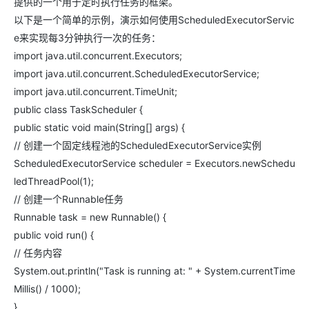
提供的一个用于定时执行任务的框架。
以下是一个简单的示例，演示如何使用​​​ScheduledExecutorServic
e​​来实现每3分钟执行一次的任务：
import java.util.concurrent.Executors;
import java.util.concurrent.ScheduledExecutorService;
import java.util.concurrent.TimeUnit;
public class TaskScheduler {
public static void main(String[] args) {
// 创建一个固定线程池的ScheduledExecutorService实例
ScheduledExecutorService scheduler = Executors.newSchedu
ledThreadPool(1);
// 创建一个Runnable任务
Runnable task = new Runnable() {
public void run() {
// 任务内容
System.out.println("Task is running at: " + System.currentTime
Millis() / 1000);
}