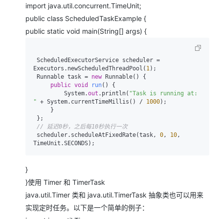
import java.util.concurrent.TimeUnit;
public class ScheduledTaskExample {
public static void main(String[] args) {
 ScheduledExecutorService scheduler = 
Executors.newScheduledThreadPool(
1
);

 Runnable task = 
new
 Runnable() {

public
void
run
()
 {

         System.
out
.println(
"Task is running at: 
"
 + System.currentTimeMillis() / 
1000
);

     }

 };

// 延迟0秒，之后每10秒执行一次
 scheduler.scheduleAtFixedRate(task, 
0
, 
10
, 
}
}使用 ​​Timer​​​ 和 ​​TimerTask​​
​​java.util.Timer​​​ 类和 ​​java.util.TimerTask​​ 抽象类也可以用来
实现定时任务。以下是一个简单的例子：