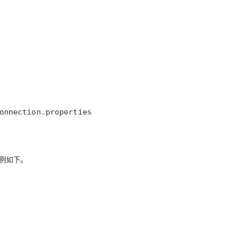
AI 应用
10分钟微调：让0.6B模型媲美235B模
多模态数据信
型
依托云原生高可用架构,实现Dify私有化部署
用1%尺寸在特定领域达到大模型90%以上效果
一个 AI 助手
超强辅助，Bol
即刻拥有 DeepSeek-R1 满血版
在企业官网、通讯软件中为客户提供 AI 客服
多种方案随心选，轻松解锁专属 DeepSeek
onnection.properties
例如下。