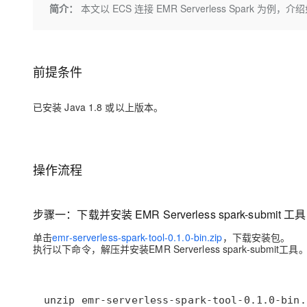
存储
天池大赛
Qwen3.7-Plus
简介：
本文以 ECS 连接 EMR Serverless Spark 为例，介绍
云解析DNS
解决方案免费试用 新老
电子合同
最高领取价值200元试用
能看、能想、能动手的多模
安全
网络与CDN
AI 算法大赛
畅捷通
大数据开发治理平台 Data
AI 产品 免费试用
网络
安全
云开发大赛
Qwen3-VL-Plus
Tableau 订阅
1亿+ 大模型 tokens 和 
前提条件
可观测
入门学习赛
中间件
AI空中课堂在线直播课
云防火墙
140+云产品 免费试用
已安装 Java 1.8 或以上版本。
上云与迁云
云原生的云上边界网络安全
产品新客免费试用，最长1
数据库
生态解决方案
大模型服务
企业出海
大模型ACA认证体验
大数据计算
助力企业全员 AI 认知与能
行业生态解决方案
千问AI平台-Token Plan
政企业务
操作流程
媒体服务
开发者生态解决方案
企业服务与云通信
千问AI平台-模型体验
AI 开发和 AI 应用解决
步骤一：下载并安装 EMR Serverless
spark-submit
工具
在线体验全尺寸、多种模态
域名与网站
单击
emr-serverless-spark-tool-0.1.0-bin.zip
，下载安装包。
Happy 系列大模型
执行以下命令，解压并安装EMR Serverless spark-submit工具
终端用户计算
Serverless
unzip emr-serverless-spark-tool-0.1.0-bin.
开发工具