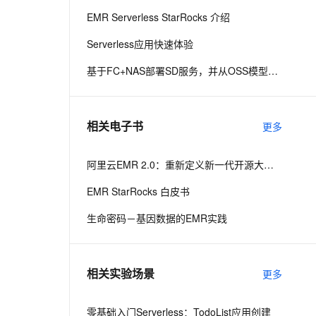
EMR Serverless StarRocks 介绍
息提取
与 AI 智能体进行实时音视频通话
Serverless应用快速体验
从文本、图片、视频中提取结构化的属性信息
构建支持视频理解的 AI 音视频实时通话应用
基于FC+NAS部署SD服务，并从OSS模型库下载模型文件
t.diy 一步搞定创意建站
构建大模型应用的安全防护体系
通过自然语言交互简化开发流程,全栈开发支持
通过阿里云安全产品对 AI 应用进行安全防护
相关电子书
更多
阿里云EMR 2.0：重新定义新一代开源大数据平台
EMR StarRocks 白皮书
生命密码－基因数据的EMR实践
相关实验场景
更多
零基础入门Serverless：TodoList应用创建