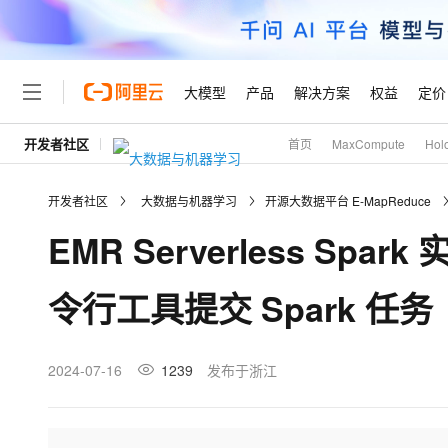
大模型
产品
解决方案
权益
定价
开发者社区
首页
MaxCompute
Hol
大模型
产品
解决方案
权益
定价
云市场
伙伴
服务
了解阿里云
精选产品
精选解决方案
普惠上云
产品定价
精选商城
成为销售伙伴
售前咨询
为什么选择阿里云
千问AI平台
开发者社区
大数据与机器学习
开源大数据平台 E-MapReduce
了解云产品的定价详情
大模型服务平台百炼
睿译宝，AI翻译排版一
普惠上云 官方力荐
分销伙伴
在线服务
网站建设
什么是云计算
大
EMR Serverless Spark
大模型服务与应用平台
上传文档即自动完成翻译和
云服务器38元/年起，超
咨询伙伴
多端小程序
技术领先
云上成本管理
售后服务
轻量应用服务器
GLM-5.2：长任务时代
官方推荐返现计划
大模型
精选产品
精选解决方案
Salesforce 国际版订阅
稳定可靠
令行工具提交 Spark 任务
管理和优化成本
推荐新用户得奖励，单订单
销售伙伴合作计划
自助服务
友盟天域
安全合规
人工智能与机器学习
AI
文本生成
云数据库 RDS
Hermes Agent，打造
云工开物
无影生态合作计划
在线服务
观测云
分析师报告
自主进化，持久记忆，越用
高校专属算力普惠，学生认
计算
互联网应用开发
2024-07-16
1239
发布于浙江
Qwen3.8-Max
HOT
Salesforce On Alibaba C
工单服务
Tuya 物联网平台阿里云
研究报告与白皮书
人工智能平台 PAI
快速拥有专属 OpenClaw
大模
Consulting Partner 合
大数据
容器
智能体时代全能旗舰模型
免费试用
短信专区
一站式AI开发、训练和推
蓝凌 OA
AI 大模型销售与服务生
现代化应用