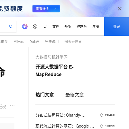
文档
备案
控制台
注册
登录
索推荐
Milvus
DataV
免费试用
探索云世界
验
作计划
器
AI 活动
专业服务
服务伙伴合作计划
开发者社区
加入我们
产品动态
服务平台百炼
阿里云 OPC 创新助力计划
大数据与机器学习
一站式生成采购清单，支持单品或批量购买
可编辑精美 PPT 文稿
S产品伙伴计划（繁花）
峰会
CS
造的大模型服务与应用开发平台
Agency Agents：拥有专属领域专家
AI 生产力先锋
Al MaaS 服务伙伴赋能合作
域名
博文
Careers
PolarDB Agentic Database
至高可申请百万元
开源大数据平台 E-
命
 轻松生成专业的 PPT
开启高性价比 AI 编程新体验
弹性可伸缩的云计算服务
先锋实践拓展 AI 生产力的边界
发布
多领域专家智能体,一键组建 AI 虚拟交付团队
Token 补贴，五大权
计划
海大会
伙伴信用分合作计划
商标
问答
社会招聘
MapReduce
益加速 OPC 成功
帕鲁游戏服务器
SS
HappyHorse 打造一站式影视创作平台
飞天发布时刻
HOT
秒悟 Meoo CLI 支持一键部
划
备案
电子书
校园招聘
联机服务器，轻松开启游戏
视频创作，一键激活电商全链路生产力
稳定、安全、高性价比、高性能的云存储服务
所见，即是所愿
署项目至阿里云账号
可视化编排打通从文字构思到成片全链路闭环
更多支持
划
公司注册
镜像站
视频生成
热门文章
语音识别与合成
最新文章
 智能体与工作流应用
漫剧工坊：一站式动画创作平台
AI 实训营
Flink OSS 支持
合作伙伴培训与认证
划
上云迁移
站生成，高效打造优质广告素材
全接入的云上超级电脑
通过阿里云百炼高效搭建AI应用,助力高效开发
快速生产连贯的高质量长漫剧
从基础到进阶，Agent 创客手把手教你
AssumeRole 角色自定义
版权
lScope
我要反馈
e-1.1-T2V
Qwen3-TTS-Flash
查询合作伙伴
n Alibaba Cloud ISV 合作
代维服务
分布式快照算法: Chandy-
建企业门户网站
10 分钟搭建微信、支付宝小程序
20460
百炼 Qwen3.7-Flash 系列模
畅细腻的高质量视频
离线语音合成大模型，多语言方言自适应，低延迟高稳定
创新加速
ope
登录合作伙伴管理后台
我要建议
站，无忧落地极速上线
以可视化方式快速构建移动和 PC 门户网站
Lamport
国内短信简单易用，安全可靠，秒级触达，全球覆盖200+国家和地区。
高效部署网站，快速应用到小程序
型发布
现代流式计算的基石：Google 
13895