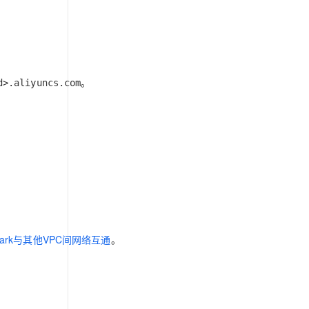
。
d>.aliyuncs.com
s Spark与其他VPC间网络互通
。
。