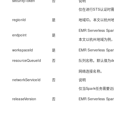
securityToken
否
说明
仅在进行STS认证时
regionId
是
地域ID。本文以杭州
EMR Serverless 
endpoint
是
本文以杭州地域为例
workspaceId
是
EMR Serverless S
resourceQueueId
否
队列名称。默认值为dev
网络连接名称。
networkServiceId
否
说明
仅当Spark任务需
releaseVersion
否
EMR Serverless Sp