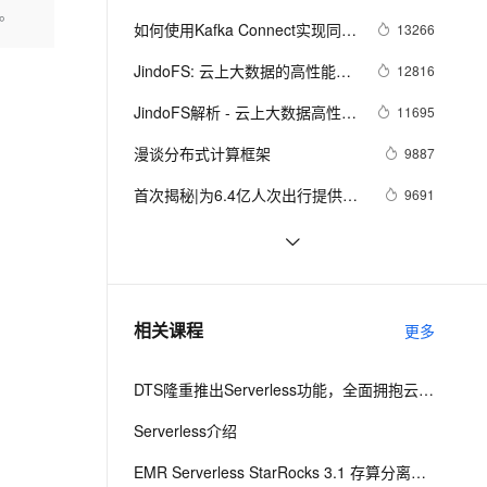
安全
我要投诉
e-1.1-I2V
Cosyvoice-V3-Flash
发。
DataFlow
PolarDB
上云场景组合购
伴
如何使用Kafka Connect实现同步
Qoder CN V1.7.0 发布
13266
漫剧创作，剧本、分镜、视频高效生成
100%兼容MySQL、PostgreSQL，兼容Oracle，支持集中和分布式
覆盖90%+业务场景，专享组合折扣价
畅自然，细节丰富
高表现力语音合成大模型，语音克隆听感自然
VPN
RDS binlog数据
JindoFS: 云上大数据的高性能数
12816
ernetes 版 ACK
云聚AI 严选权益
云安全中心 AI BAS 智能自动
SSL 证书
2V
Fun-ASR
据湖存储方案
，一键激活高效办公新体验
理容器应用的 K8s 服务
精选AI产品，从模型到应用全链提效
化模拟渗透攻击产品发布
JindoFS解析 - 云上大数据高性能
11695
文戏情感细腻自然，动作戏激烈拳拳到肉，实现更强表演能力
支持中英文自由切换，具备更强的噪声鲁棒性
堡垒机
数据湖存储方案
AI 用量加速计划
漫谈分布式计算框架
DataWorks ChatBI 会话支持
9887
防火墙
、识别商机，让客服更高效、服务更出色。
新老同享，达量后返
上传临时文件分析
首次揭秘|为6.4亿人次出行提供无
9691
主机安全
应用
线网络的技术架构
JindoFS概述：云原生的大数据计
9603
千问办公
NEW
算存储分离方案
AI 应用及服务市场
5W1H(六何分析法)全景洞察大数
9484
的智能体编程平台
一站式AI生产力平台
据
AI 应用
助力云上开源生态 - 阿里云开源大
9445
伶鹊
相关课程
更多
数据平台的发展
企业级人与Agent协作平台，接入和调度多个数字员工
智能客服平台，对话机器人、对话分析、智能外呼
大模型
DTS隆重推出Serverless功能，全面拥抱云原生2.0，技术架构大升级
大模型服务平台百炼 - 全妙
自然语言处理
应用创作平台
多模态内容创作工具，已接入 DeepSeek
Serverless介绍
数据标注
机器学习
EMR Serverless StarRocks 3.1 存算分离介绍