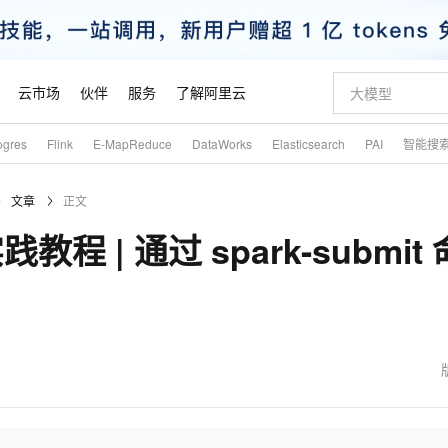
云市场
伙伴
服务
了解阿里云
ogres
Flink
E-MapReduce
DataWorks
Elasticsearch
PAI
智能搜
AI 特惠
数据与 API
成为产品伙伴
企业增值服务
最佳实践
价格计算器
AI 场景体
基础软件
产品伙伴合
阿里云认证
市场活动
配置报价
大模型
文章
正文
自助选配和估算价格
步到位
智启 AI 普惠权益
产品生态集成认证中心
企业支持计划
云上春晚
域名与网站
Qwen Audio：打造专属 AI 语音助手
千问官方 MaaS 平台，为开发者和 Agent 而生，新用户赠送 1 亿 + tokens 额度
一句话生成原生
AI Coding
阿里云Maa
2026 阿里云
云服务器 E
为企业打
数据集
Windows
大模型认证
模型
NEW
NEW
 实践教程 | 通过 spark-submit 
格式还原
值低价云产品抢先购
至高享 1亿+免费 tokens，加速 Al 应用落地
提供智能易用的域名与建站服务
Qwen-Audio-3.0-Realtime 端到端实时语音角色扮演
输入一句话想法,
智能编程，一键
安全可靠、
产品生态伙伴
专家技术服务
云上奥运之旅
弹性计算合作
阿里云中企出
手机三要素
宝塔 Linux
全部认证
价格优势
开源旗舰模型
即刻拥有 DeepSeek-V4-Pro
阿里云 OPC 创新助力计划
千问大模型
一键部署幻兽
AI 电商营销
对象存储 O
大模型
产品生态伙伴工作台
企业增值服务台
云栖战略参考
云存储合作计
云栖大会
身份实名认证
CentOS
训练营
推动算力普惠，释放技术红利
最高返9万
真正可用的 1M 上下文,一次完成代码全链路开发
快速构建应用程序和网站，即刻迈出上云第一步
轻松解锁专属 DeepSeek-V4-Pro
至高百万元 Token 补贴，加速一人公司成长
多元化、高性能、安全可靠的大模型服务
一键购买专属
从图文生成到
云上的中国
数据库合作计
活动全景
短信
Docker
图片和
自进化智能体
5 分钟轻松部署专属 QwenPaw
Token Plan 模型订阅计划
数字证书管理服务（原SSL证书）
高效搭建 AI
AI 广告创作
无影云电脑
企业成长
NEW
HOT
信息公告
看见新力量
云网络合作计
OCR 文字识别
JAVA
越聪明
证享300元代金券
全托管，含MySQL、PostgreSQL、SQL Server、MariaDB多引擎
Qwen3.8-Max 首发尝鲜，限时加量 10 倍，夜间低至2折
实现全站 HTTPS，呈现可信的 Web 访问
从聊天伙伴进化为能主动干活的本地数字员工
图文、视频一
随时随地安
魔搭 Mode
Kimi-K3
HappyHors
NEW
loud
服务实践
官网公告
金融模力时刻
Salesforce O
版
发票查验
全能环境
Claude Code + GStack 打造工程团队
千问办公，限时限量积分加倍
Qoder
低代码高效构
AI 建站
短信服务
型
NEW
作计划
Kimi 最新旗舰模型，长程编程与推理利器
让文字生成流
计划
创新中心
魔搭 ModelSc
健康状态
理服务
让AI从“聊天伙伴”进化为能干活的“数字员工”
安装技能 GStack，拥有专属 AI 工程团队
你的AI工作搭子，覆盖日常办公高频场景
面向真实软件的智能体编程平台
0 代码专业建
客户案例
天气预报查询
操作系统
态合作计划