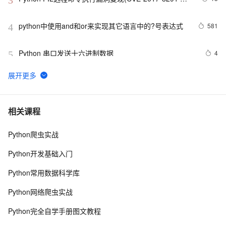
CVE-2017-8291)
python中使用and和or来实现其它语言中的?号表达式
581
4
Python 串口发送十六进制数据
4
5
Python 多线程之threading介绍
9
6
python synflood test
597
7
相关课程
Python爬虫实战
Python是一种广泛使用的高级编程语言，具有许多优点
15
8
和缺点
Python开发基础入门
Python继承及方法解析顺序（MRO）详解 | 示例与
7
9
Python常用数据科学库
super()函数使用
Python探索记(15)——Python内置函数
685
10
Python网络爬虫实战
Python完全自学手册图文教程