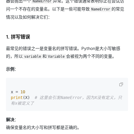
器会抛出一个
异常。这个错误通常表明你正在尝试访
NameError
问一个不存在的变量名。以下是一些可能导致
的常见
NameError
情况以及如何解决它们：
1. 拼写错误
最常见的错误之一是变量名的拼写错误。Python是大小写敏感
的，所以
和
会被视为两个不同的变量。
variable
Variable
示例
：
x = 
10
print
(X)  
# 这里会引发NameError，因为X没有定义，只
有x被定义了
解决
：
确保变量名的大小写和拼写都是正确的。