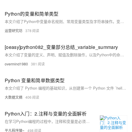
Python的变量和简单类型
本文介绍了Python中变量命名规则、常用变量类型及字符串操作。变量命名需遵循字母、数字和下划线组合，不能以数字开头且不可与关键字冲突。字符串支持单引号、双引号或三引号定义，涵盖基本输出、转义字符、索引、拼接等操作。此外，还详细解析了字符串方法如`islower()`、`upper()`、`count()`等，帮助理解字符串处理技巧。
运营研究坊
378
[oeasy]python082_变量部分总结_variable_summary
本文介绍了变量的定义、声明、赋值及删除操作，以及Python中的命名规则和常见数据类型。通过示例讲解了字符串与整型的基本用法、类型转换方法和加法运算的区别。此外，还涉及异常处理（try-except）、模块导入（如math和random）及随机数生成等内容。最后总结了实验要点，包括捕获异常、进制转化、变量类型及其相互转换，并简述了编程中AI辅助的应用策略，强调明确目标、分步实施和逐步巩固的重要性。更多资源可在蓝桥、GitHub和Gitee获取。
overmind1980
381
Python 变量和简单数据类型
本文介绍了 Python 编程的基础知识，从创建第一个 Python 文件 `hello_world.py` 开始，讲解了 Python 文件的运行机制及解释器的作用。接着深入探讨了变量的定义、命名规则和使用方法，并通过示例说明如何修改变量值。同时，文章详细解析了字符串的操作，包括大小写转换、变量插入及空白字符处理等技巧。此外，还涵盖了数字运算（整数与浮点数）、常量定义以及注释的使用。最后引用了《Python 之禅》，强调代码设计的美学原则和哲学思想。适合初学者快速掌握 Python 基础语法和编程理念。
大数据文摘
406
Python入门：2.注释与变量的全面解析
在学习Python编程的过程中，注释和变量是必须掌握的两个基础概念。注释帮助我们理解代码的意图，而变量则是用于存储和操作数据的核心工具。熟练掌握这两者，不仅能提高代码的可读性和维护性，还能为后续学习复杂编程概念打下坚实的基础。
平凡程序猿~
498