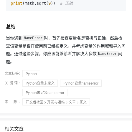
print
(math.sqrt(
9
))  
# 正确
总结
当你遇到
时，首先检查变量名是否拼写正确，然后检
NameError
查该变量是否在使用前已经被定义，并考虑变量的作用域和导入问
题。通过这些步骤，你应该能够诊断并解决大多数
问
NameError
题。
文章标签：
Python
关键词：
Python变量未定义
Python变量nameerror
Python未定义nameerror
来 源：
开发者社区
>
开发与运维
>
文章
> 正文
相关文章