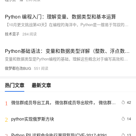
Python 编程入门：理解变量、数据类型和基本运算
【10月更文挑战第43天】在编程的海洋中，Python是一艘易于驾驭的小船。本文将带你启航，探索Python编程的基础：变量的声明与使用、丰富的数据类型以及如何通过基本运算符来操作它们。我们将从浅显易懂的例子出发，逐步深入到代码示例，确保即使是零基础的读者也能跟上步伐。准备好了吗？让我们开始吧！
技术混子
284
Python基础语法：变量和数据类型详解（整数、浮点数、字符串、布尔值）
变量和数据类型是Python编程的基础，理解这些概念对于编写高效和正确的代码至关重要。通过本文的介绍，希望你能对Python中的变量和常用数据类型有一个清晰的认识，并能够在实际编程中灵活运用这些知识。
做梦都在改BUG
551
热门文章
最新文章
微信群成员导出工具， 微信群成员导出软件， 微信群管
42
1
理工具软件【python】
python实现俄罗斯方块
14
2
Python PIL远程命令执行漏洞复现(CVE-2017-8291 
13
3