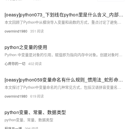
[oeasy]python073_下划线在python里是什么含义_内部变量_私有变量_系统变量
本文回顾了Python中从模块导入变量和函数的方式，重点讨论了避免本地变量名冲突（local name clashes）的方法。通过`from module import variable as alias`可以为导入的变量重命名，防止冲突。根据PEP8规范，建议避免使用`from module import *`，因为它会导入模块中所有非下划线开头的变量，容易引发冲突。下划线在变量命名中有特殊含义：单个前导下划线表示内部变量，后置下划线用于避免与关键字冲突，双下划线前后包围表示系统变量。总结了下划线的不同用法及其作用。下次将继续探讨更实用的编程技巧。
overmind1980
351
python之变量的使用
Python 中变量是对象的引用，赋值即为指向内存中对象。创建对象时，解释器分配内存，引用计数管理内存回收。Python 是动态类型语言，变量类型在运行时确定。对象分为可变与不可变，前者可修改内部状态，后者则不行。命名空间管理变量作用域，确保不同区域的变量独立。
心疼你的一切
402
[oeasy]python059变量命名有什么规则_惯用法_蛇形命名法_name_convention_snake
本文探讨了Python中变量命名的几种常见方式，包括汉语拼音变量名、蛇形命名法（snake_case）和驼峰命名法（CamelCase）。回顾上次内容，我们主要讨论了使用下划线替代空格以提高代码可读性。实际编程中，当变量名由多个单词组成时，合理的命名惯例变得尤为重要。
overmind1980
619
python变量、常量、数据类型
python变量、常量、数据类型
程序员一博
296