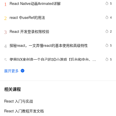
React Native动画Animated详解
5
1
react 中useRef的用法
4
2
React 开发登录权限校验
2
3
探秘react，一文弄懂react的基本使用和高级特性
5
4
使用IVX来创造一个自己的3D小游戏【后台和中台、
5
5
React Core、three.js、Pixi.js、Krpano、antD......】
【亮剑】在React中，处理`onScroll`事件可实现复杂功能
5
6
如无限滚动和视差效果
react-Ant Design框架项目中文字轮播与图片轮播的实现
7
7
相关课程
React 入门与实战
React中的无限渲染问题总结
7
8
React 入门教程开发文档
React系列十二 - AntDesign UI库
6