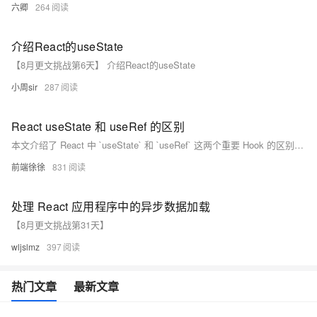
六卿
264
介绍React的useState
【8月更文挑战第6天】 介绍React的useState
小周sir
287
React useState 和 useRef 的区别
本文介绍了 React 中 `useState` 和 `useRef` 这两个重要 Hook 的区别和使用场景。`useState` 用于管理状态并在状态变化时重新渲染组件，适用于表单输入、显示/隐藏组件、动态样式等场景。`useRef` 则用于在渲染之间保持可变值而不触发重新渲染，适用于访问 DOM 元素、存储定时器 ID 等场景。文章还提供了具体的代码示例，帮助读者更好地理解和应用这两个 Hook。
前端徐徐
831
处理 React 应用程序中的异步数据加载
【8月更文挑战第31天】
wljslmz
397
热门文章
最新文章