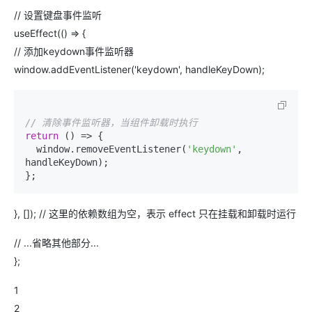
// 设置键盘事件监听
useEffect(() => {
// 添加keydown事件监听器
window.addEventListener('keydown', handleKeyDown);
// 清除事件监听器，当组件卸载时执行
return
()
 =>
 {

  window.removeEventListener(
'keydown'
, 
handleKeyDown);

}, []); // 这里的依赖数组为空，表示 effect 只在挂载和卸载时运行
// ...省略其他部分...
};
1
2