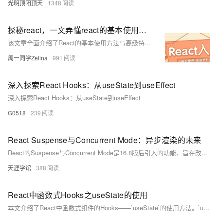
光明顶阳顶天
1348
探秘react，一文弄懂react的基本使用和高级特性
该文章全面介绍了React的基本使用方法与高级特性，包括JSX语法、组件化设计、状态管理、生命周期方法、Hooks使用、性能优化策略等内容，并探讨了Redux和React Router在项目中的集成与应用。
周一同学Zelina
991
深入探索React Hooks：从useState到useEffect
深入探索React Hooks：从useState到useEffect
G0518
239
React Suspense与Concurrent Mode：异步渲染的未来
React的Suspense与Concurrent Mode是16.8版后引入的功能，旨在改善用户体验与性能。Suspense组件作为异步边界，允许子组件在数据加载完成前显示占位符，结合React.lazy实现懒加载，优化资源调度。Concurrent Mode则通过并发渲染与智能调度提升应用响应性，支持时间分片和优先级调度，确保即使处理复杂任务时UI仍流畅。二者结合使用，能显著提高应用效率与交互体验，尤其适用于数据驱动的应用场景。
天涯学馆
388
React中函数式Hooks之useState的使用
本文介绍了React中函数式组件的Hooks——`useState`的使用方法。`useState`允许在函数式组件中使用状态，它返回一个数组，其中包含当前状态的值和更新该状态的函数。文章通过示例代码展示了如何声明状态变量和更新状态变量，包括对数值和对象状态的更新。此外，还展示了如何通过点击按钮触发状态更新，实现交互功能。