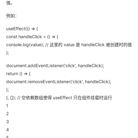
值。
例如：
useEffect(() => {
const handleClick = () => {
console.log(value); // 这里的 value 是 handleClick 被创建时的值
};
document.addEventListener('click', handleClick);
return () => {
document.removeEventListener('click', handleClick);
};
}, []); // 空依赖数组使得 useEffect 只在组件挂载时运行
1
2
3
4
5