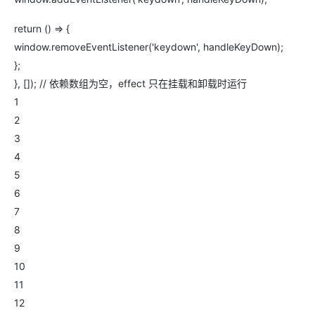
return () => {
window.removeEventListener('keydown', handleKeyDown);
};
}, []); // 依赖数组为空，effect 只在挂载和卸载时运行
1
2
3
4
5
6
7
8
9
10
11
12