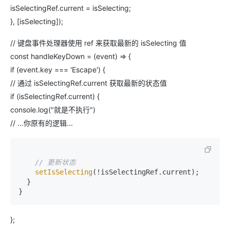
isSelectingRef.current = isSelecting;
}, [isSelecting]);
// 键盘事件处理器使用 ref 来获取最新的 isSelecting 值
const handleKeyDown = (event) => {
if (event.key === 'Escape') {
// 通过 isSelectingRef.current 获取最新的状态值
if (isSelectingRef.current) {
console.log("就是不执行")
// ...你原有的逻辑...
// 更新状态
setIsSelecting
(!isSelectingRef.current);

  }

};