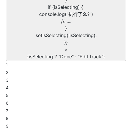
}
if (isSelecting) {
console.log("执行了么?")
//......
}
setIsSelecting(!isSelecting);
}}
>
{isSelecting ? "Done" : "Edit track"}
1
2
3
4
5
6
7
8
9