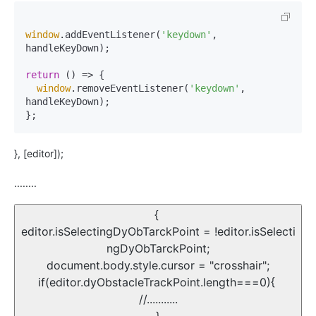
window
.addEventListener(
'keydown'
, 
handleKeyDown);

return
 () => {

window
.removeEventListener(
'keydown'
, 
handleKeyDown);

}, [editor]);
........
{
editor.isSelectingDyObTarckPoint = !editor.isSelecti
ngDyObTarckPoint;
document.body.style.cursor = "crosshair";
if(editor.dyObstacleTrackPoint.length===0){
//...........