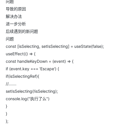
问题
导致的原因
解决办法
进一步分析
后续遇到的新问题
问题
const [isSelecting, setIsSelecting] = useState(false);
useEffect(() => {
const handleKeyDown = (event) => {
if (event.key === 'Escape') {
if(isSelectingRef){
//.......
setIsSelecting(!isSelecting);
console.log("执行了么")
}
}
};