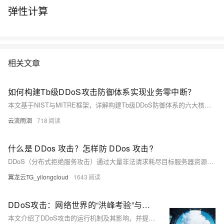
弹性计算
相关文章
如何构建Tb级DDoS攻击防御体系实现业务零中断？
本文基于NIST与MITRE框架，详解构建Tb级DDoS防御体系的六大核心技术模块，涵盖分布式清洗、智能调度、全栈高可用架构等，助力企业实现业务零中断。
云流雨洄
718
什么是 DDos 攻击？怎样防 DDos 攻击?
DDoS（分布式拒绝服务攻击）通过大量非法请求耗尽目标服务器资源，使其无法正常服务。常见手段包括SYN Flood、HTTP Flood等。防御方法有流量清洗、集群防护、高防DNS等，阿里云提供专业DDoS高防服务，保障业务稳定运行。
翼龙云TG_yilongcloud
1643
DDoS攻击：网络世界的“洪峰考验”与应对逻辑
本文介绍了DDoS攻击的运行机制及其影响，并提供了多层次的防御策略。DDoS攻击通过海量流量使目标服务器过载，造成服务中断，对电商和在线平台带来巨大经济损失与用户信任危机。防御措施包括基础设施优化、流量调度及云端协同防护等技术手段。针对中小企业，推荐使用如非凡云提供的弹性防护方案，含200G免费DDoS防御与自动带宽扩容功能，有效降低攻击风险和技术门槛。