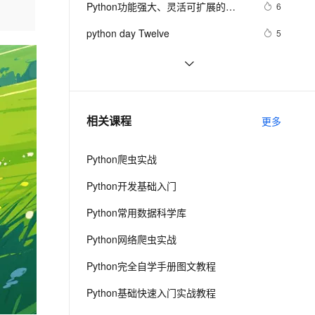
安全
Python功能强大、灵活可扩展的
我要投诉
e-1.1-I2V
Cosyvoice-V3-Flash
6
PolarDB
上云场景组合购
Milvus 弹性伸缩功能新增节
伴
Statsmodels库
漫剧创作，剧本、分镜、视频高效生成
100%兼容MySQL、PostgreSQL，兼容Oracle，支持集中和分布式
覆盖90%+业务场景，专享组合折扣价
点支持范围
畅自然，细节丰富
高表现力语音合成大模型，语音克隆听感自然
VPN
python day Twelve
5
ernetes 版 ACK
云聚AI 严选权益
AI 原生数据库服务发布
SSL 证书
python join 和 split的常用使用方法
5
2V
Fun-ASR
，一键激活高效办公新体验
理容器应用的 K8s 服务
精选AI产品，从模型到应用全链提效
Agent 数据网关
文戏情感细腻自然，动作戏激烈拳拳到肉，实现更强表演能力
支持中英文自由切换，具备更强的噪声鲁棒性
堡垒机
python 模块初始
5
AI 用量加速计划
云原生数据库 PolarDB
防火墙
、识别商机，让客服更高效、服务更出色。
python中使用and和or来实现其它语言
新老同享，达量后返
Agentic Database 发布
4
相关课程
更多
中的?号表达式
主机安全
应用
Python爬虫实战
千问办公
NEW
AI 应用及服务市场
的智能体编程平台
一站式AI生产力平台
Python开发基础入门
AI 应用
伶鹊
Python常用数据科学库
企业级人与Agent协作平台，接入和调度多个数字员工
智能客服平台，对话机器人、对话分析、智能外呼
大模型
Python网络爬虫实战
大模型服务平台百炼 - 全妙
自然语言处理
Python完全自学手册图文教程
应用创作平台
多模态内容创作工具，已接入 DeepSeek
数据标注
Python基础快速入门实战教程
机器学习