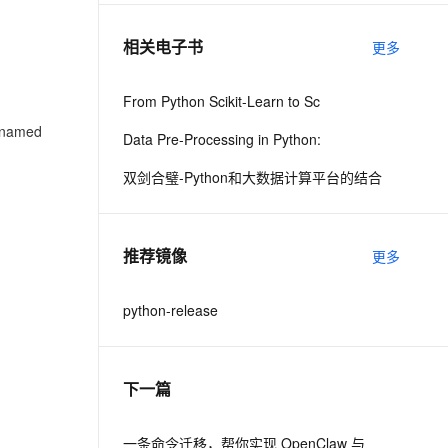
相关电子书
更多
息提取
与 AI 智能体进行实时音视频通话
从文本、图片、视频中提取结构化的属性信息
构建支持视频理解的 AI 音视频实时通话应用
From Python Scikit-Learn to Sc
t.diy 一步搞定创意建站
构建大模型应用的安全防护体系
amed
Data Pre-Processing in Python:
通过自然语言交互简化开发流程,全栈开发支持
通过阿里云安全产品对 AI 应用进行安全防护
双剑合璧-Python和大数据计算平台的结合
推荐镜像
更多
python-release
下一篇
一条命令迁移，帮你实现 OpenClaw 与