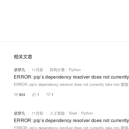
相关文章
卓伊凡
|
11月前
|
异构计算
Python
ERROR: pip’s dependency resolver does not
ERROR: pip’s dependency resolver does not currently 
824
1
1
卓伊凡
|
11月前
|
人工智能
Shell
Python
ERROR: pip’s dependency resolver does not
ERROR: pip’s dependency resolver does not currently 