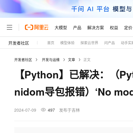
大模型
产品
解决方案
权益
定价
开发者社区
首页
模型体验
探索云世界
问产品
动手实
大模型
产品
解决方案
权益
定价
云市场
伙伴
服务
了解阿里云
精选产品
精选解决方案
普惠上云
产品定价
精选商城
成为销售伙伴
售前咨询
为什么选择阿里云
千问AI平台
开发者社区
开发与运维
文章
正文
了解云产品的定价详情
大模型服务平台百炼
千问办公，解锁你的工作
普惠上云 官方力荐
分销伙伴
在线服务
网站建设
什么是云计算
大
【Python】已解决：（Python
大模型服务与应用平台
企业级Agent产品，直接
云服务器38元/年起，超
咨询伙伴
多端小程序
技术领先
云上成本管理
售后服务
轻量应用服务器
Agency Agents：拥
官方推荐返现计划
大模型
精选产品
精选解决方案
Salesforce 国际版订阅
稳定可靠
nidom导包报错）‘No modu
管理和优化成本
推荐新用户得奖励，单订单
销售伙伴合作计划
自助服务
友盟天域
安全合规
人工智能与机器学习
AI
文本生成
云数据库 RDS
HappyHorse 打造一
云工开物
无影生态合作计划
在线服务
观测云
分析师报告
高校专属算力普惠，学生认
计算
互联网应用开发
2024-07-09
497
发布于吉林
Qwen3.8-Max
HOT
Salesforce On Alibaba C
工单服务
Tuya 物联网平台阿里云
研究报告与白皮书
人工智能平台 PAI
快速拥有专属 OpenClaw
大模
Consulting Partner 合
大数据
容器
智能体时代全能旗舰模型
免费试用
短信专区
一站式AI开发、训练和推
蓝凌 OA
AI 大模型销售与服务生
现代化应用