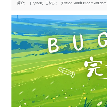
存储
天池大赛
Qwen3.7-Plus
简介：
【Python】已解决：（Python xml库 import xml.dom
云解析DNS
解决方案免费试用 新老
电子合同
最高领取价值200元试用
能看、能想、能动手的多模
安全
网络与CDN
AI 算法大赛
畅捷通
大数据开发治理平台 Data
AI 产品 免费试用
网络
安全
云开发大赛
Qwen3-VL-Plus
Tableau 订阅
1亿+ 大模型 tokens 和 
可观测
入门学习赛
中间件
AI空中课堂在线直播课
云防火墙
140+云产品 免费试用
上云与迁云
云原生的云上边界网络安全
产品新客免费试用，最长1
数据库
生态解决方案
大模型服务
企业出海
大模型ACA认证体验
大数据计算
助力企业全员 AI 认知与能
行业生态解决方案
千问AI平台-Token Plan
政企业务
媒体服务
开发者生态解决方案
企业服务与云通信
千问AI平台-模型体验
AI 开发和 AI 应用解决
在线体验全尺寸、多种模态
域名与网站
Happy 系列大模型
终端用户计算
Serverless
开发工具