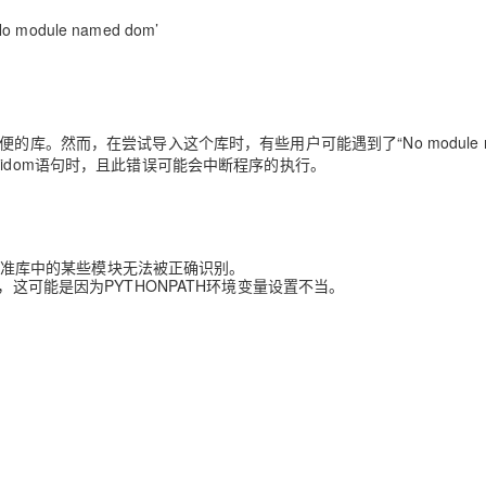
 module named dom’
AI 应用
10分钟微调：让0.6B模型媲美235B模
多模态数据信
型
依托云原生高可用架构,实现Dify私有化部署
用1%尺寸在特定领域达到大模型90%以上效果
一个 AI 助手
超强辅助，Bol
非常方便的库。然而，在尝试导入这个库时，有些用户可能遇到了“No module n
即刻拥有 DeepSeek-R1 满血版
在企业官网、通讯软件中为客户提供 AI 客服
.minidom语句时，且此错误可能会中断程序的执行。
多种方案随心选，轻松解锁专属 DeepSeek
导致标准库中的某些模块无法被正确识别。
，这可能是因为PYTHONPATH环境变量设置不当。
：