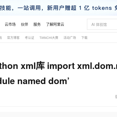
云市场
伙伴
服务
了解阿里云
践
官方博客
考认证
TIANCHI大赛
活动广场
下载
AI 特惠
数据与 API
成为产品伙伴
企业增值服务
最佳实践
价格计算器
AI 场景体
基础软件
产品伙伴合
阿里云认证
市场活动
配置报价
大模型
自助选配和估算价格
新方式
睿译宝，AI翻译排版一步到位
智启 AI 普惠权益
产品生态集成认证中心
企业支持计划
云上春晚
域名与网站
千问官方 MaaS 平台，为开发者和 Agent 而生，新用户赠送 1 亿 + tokens 额度
Qwen Aud
AI Coding
阿里云Maa
2026 阿里云
云服务器 E
为企业打
数据集
Windows
大模型认证
模型
NEW
NEW
 xml库 import xml.dom.
交付可用成果
值低价云产品抢先购
上传文档即自动完成翻译和格式还原
至高享 1亿+免费 tokens，加速 Al 应用落地
提供智能易用的域名与建站服务
智能编程，一键
安全可靠、
产品生态伙伴
专家技术服务
云上奥运之旅
弹性计算合作
阿里云中企出
手机三要素
宝塔 Linux
全部认证
价格优势
有专属领域专家
GLM-5.2：长任务时代开源旗舰模型
阿里云 OPC 创新助力计划
千问大模型
即刻拥有 DeepS
AI 电商营销
对象存储 O
大模型
产品生态伙伴工作台
企业增值服务台
云栖战略参考
云存储合作计
云栖大会
身份实名认证
CentOS
训练营
le named dom’
推动算力普惠，释放技术红利
最高返9万
多领域专家智能体,一键组建 AI 虚拟交付团队
快速构建应用程序和网站，即刻迈出上云第一步
至高百万元 Token 补贴，加速一人公司成长
多元化、高性能、安全可靠的大模型服务
真正可用的 1M 上下文,一次完成代码全链路开发
轻松解锁专属 Dee
从图文生成到
云上的中国
数据库合作计
活动全景
短信
Docker
图片和
站式影视创作平台
Hermes Agent，打造自进化智能体
Token Plan 模型订阅计划
数字证书管理服务（原SSL证书）
5 分钟轻松部署
AI 广告创作
无影云电脑
企业成长
NEW
信息公告
看见新力量
云网络合作计
OCR 文字识别
JAVA
证享300元代金券
可视化编排打通从文字构思到成片全链路闭环
全托管，含MySQL、PostgreSQL、SQL Server、MariaDB多引擎
自主进化，持久记忆，越用越聪明
Qwen3.8-Max 首发尝鲜，限时加量 10 倍，夜间低至2折
实现全站HTTPS，呈现可信的WEB访问
图文、视频一
随时随地安
魔搭 Mode
Kimi-K3
HappyHors
NEW
loud
服务实践
官网公告
金融模力时刻
Salesforce O
版
发票查验
全能环境
Claude Code + GStack 打造工程团队
千问办公，限时限量积分加倍
Qoder
低代码高效构
AI 建站
短信服务
型
NEW
作计划
Kimi 最新旗舰模型，长程编程与推理利器
让文字生成流
计划
创新中心
魔搭 ModelSc
健康状态
理服务
让AI从“聊天伙伴”进化为能干活的“数字员工”
安装技能 GStack，拥有专属 AI 工程团队
你的AI工作搭子，覆盖日常办公高频场景
面向真实软件的智能体编程平台
0 代码专业建
客户案例
天气预报查询
操作系统
态合作计划