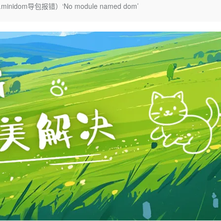
Deepseek-v4-pro
HappyHors
.minidom导包报错）‘No module named dom’
同享
万小智 AI 建站低至 15元/月
Qoder CN
AI 短剧/漫剧
云原生数据库 
快递物流查询
WordPress
成为服务伙
高校合作
点，立即开启云上创新
覆盖公网/内网、递归/权威、移动APP等全场景解析服务
送.CN域名，送备案服务码
基于千问大模型等，支持代码智能生成、研发智能问答
AI助力短剧
态智能体模型
旗舰 MoE 大模型，百万上下文与顶尖推理能力
图生视频，流
Ubuntu
服务生态伙伴
云工开物
企业应用
Works
Night Plan 支持 Qwen 3.8-Max
云原生大数据计算服务 MaxCompute
AI 办公
容器服务 Kub
NEW
GLM-5.2
Wan2.7-T
Red Hat
30+ 款产品免费体验
Data Agent 驱动的一站式 Data+AI 开发治理平台
夜间 5 折，Qwen/Meoo/TokenPlan 客户专享
面向分析的企业级SaaS模式云数据仓库
AI智能应用
提供一站式管
科研合作
视觉 Coding、空间感知、多模态思考等全面升级
1M上下文，专为长程任务能力而生
ERP
堂（旗舰版）
SUSE
智能客服
CRM
防护产品
2个月
自动承接线索
建站小程序
OA 办公系统
AI 应用构建
大模型原生
力提升
财税管理
模板建站
Qoder
大模型服务平台百炼-应用模版
HOT
NEW
面向真实软件
个人版上线、团队版降价；千问3.8-Max首发发尝鲜
丰富多元化的应用模版和解决方案
400电话
定制建站
万有无界
大模型服务平台百炼-智能体
方案
广告营销
模板小程序
的模型效果
灵活可视化地构建企业级 Agent
定制小程序
秒悟
人工智能平台 PAI
APP 开发
云端极速 AI 
新一代 AI 视频生成模型，深度适配广告营销等场景
AI Native 的算法工程平台，一站式完成建模、训练、推理服务部署
建站系统