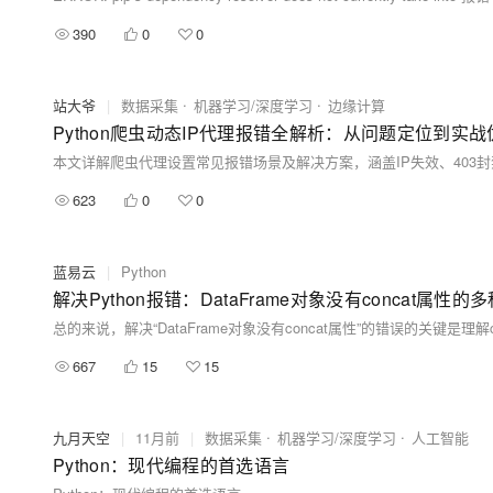
390
0
0
站大爷
|
数据采集
机器学习/深度学习
边缘计算
Python爬虫动态IP代理报错全解析：从问题定位到实战
623
0
0
蓝易云
|
Python
解决Python报错：DataFrame对象没有concat属
667
15
15
九月天空
|
11月前
|
数据采集
机器学习/深度学习
人工智能
Python：现代编程的首选语言