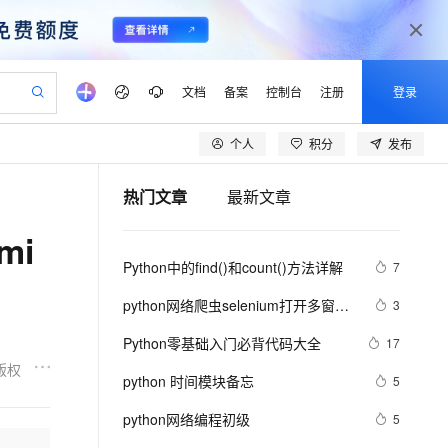
文档
备案
控制台
注册
登录
个人
积分
发布
验
作计划
器
AI 活动
专业服务
服务伙伴合作计划
开发者社区
加入我们
产品动态
服务平台百炼
阿里云 OPC 创新助力计划
热门文章
最新文章
一站式生成采购清单，支持单品或批量购买
io：打造专属 AI 语音助手
S产品伙伴计划（繁花）
峰会
CS
造的大模型服务与应用开发平台
一句话生成原生可编辑精美 PPT 文稿
AI 生产力先锋
Al MaaS 服务伙伴赋能合作
域名
博文
Careers
至高可申请百万元
Qwen3.8-Max 模型上线
mi
开启高性价比 AI 编程新体验
弹性可伸缩的云计算服务
Qwen-Audio-3.0-Realtime 端到端实时语音角色扮演
输入一句话想法, 轻松生成专业的 PPT
先锋实践拓展 AI 生产力的边界
Token 补贴，五大权
计划
海大会
伙伴信用分合作计划
商标
问答
社会招聘
Python中的find()和count()方法详解
7
益加速 OPC 成功
eek-V4-Pro
SS
一键部署幻兽帕鲁游戏服务器
飞天发布时刻
HOT
Open Search 向量检索版支
划
备案
电子书
校园招聘
pSeek-V4-Pro
视频创作，一键激活电商全链路生产力
稳定、安全、高性价比、高性能的云存储服务
一键购买专属联机服务器，轻松开启游戏
所见，即是所愿
持视频检索 Pipeline 功能
更多支持
python网络爬虫selenium打开多窗口
3
划
公司注册
镜像站
视频生成
语音识别与合成
与切换页面
专属 QwenPaw
漫剧工坊：一站式动画创作平台
AI 实训营
HOT
应用身份服务 (IDaaS)
Python零基础入门必背代码大全
17
合作伙伴培训与认证
划
上云迁移
站生成，高效打造优质广告素材
全接入的云上超级电脑
从聊天伙伴进化为能主动干活的本地数字员工
快速生产连贯的高质量长漫剧
从基础到进阶，Agent 创客手把手教你
OpenClaw 管理能力上线
版权
lScope
我要反馈
e-1.1-T2V
Qwen3-TTS-Flash
python 时间模块备忘
5
查询合作伙伴
n Alibaba Cloud ISV 合作
代维服务
建企业门户网站
10 分钟搭建微信、支付宝小程序
MaxCompute MaxFrame 提
畅细腻的高质量视频
离线语音合成大模型，多语言方言自适应，低延迟高稳定
创新加速
python网络编程初级
ope
登录合作伙伴管理后台
5
我要建议
站，无忧落地极速上线
以可视化方式快速构建移动和 PC 门户网站
国内短信简单易用，安全可靠，秒级触达，全球覆盖200+国家和地区。
高效部署网站，快速应用到小程序
供自动弹性内存功能