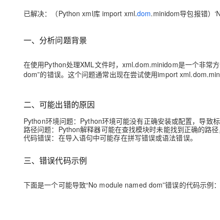
大模型解决方案
已解决：（Python xml库 import xml.
dom
.minidom导包报错）‘No
迁移与运维管理
快速部署 Dify，高效搭建 
一、分析问题背景
专有云
10 分钟在聊天系统中增加
在使用Python处理XML文件时，xml.dom.minidom是一个
dom”的错误。这个问题通常出现在尝试使用import xml.dom
二、可能出错的原因
Python环境问题：Python环境可能没有正确安装或配置，
路径问题：Python解释器可能在查找模块时未能找到正确的路径
代码错误：在导入语句中可能存在拼写错误或语法错误。
三、错误代码示例
下面是一个可能导致“No module named dom”错误的代码示例