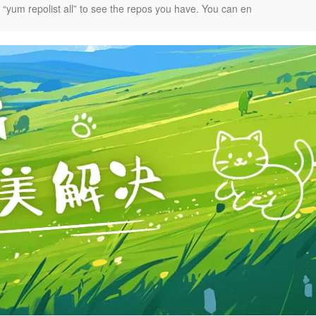
Deepseek-v4-pro
HappyHors
 repolist all” to see the repos you have. You can en
同享
万小智 AI 建站低至 15元/月
Qoder CN
AI 短剧/漫剧
云原生数据库 
快递物流查询
WordPress
成为服务伙
高校合作
点，立即开启云上创新
覆盖公网/内网、递归/权威、移动APP等全场景解析服务
送.CN域名，送备案服务码
基于千问大模型等，支持代码智能生成、研发智能问答
AI助力短剧
态智能体模型
旗舰 MoE 大模型，百万上下文与顶尖推理能力
图生视频，流
Ubuntu
服务生态伙伴
云工开物
企业应用
Works
Night Plan 支持 Qwen 3.8-Max
云原生大数据计算服务 MaxCompute
AI 办公
容器服务 Kub
NEW
GLM-5.2
Wan2.7-T
Red Hat
30+ 款产品免费体验
Data Agent 驱动的一站式 Data+AI 开发治理平台
夜间 5 折，Qwen/Meoo/TokenPlan 客户专享
面向分析的企业级SaaS模式云数据仓库
AI智能应用
提供一站式管
科研合作
视觉 Coding、空间感知、多模态思考等全面升级
1M上下文，专为长程任务能力而生
ERP
堂（旗舰版）
SUSE
智能客服
CRM
防护产品
2个月
自动承接线索
建站小程序
OA 办公系统
AI 应用构建
大模型原生
力提升
财税管理
模板建站
Qoder
大模型服务平台百炼-应用模版
HOT
NEW
面向真实软件
个人版上线、团队版降价；千问3.8-Max首发发尝鲜
丰富多元化的应用模版和解决方案
400电话
定制建站
万有无界
大模型服务平台百炼-智能体
方案
广告营销
模板小程序
的模型效果
灵活可视化地构建企业级 Agent
定制小程序
秒悟
人工智能平台 PAI
APP 开发
云端极速 AI 
新一代 AI 视频生成模型，深度适配广告营销等场景
AI Native 的算法工程平台，一站式完成建模、训练、推理服务部署
建站系统