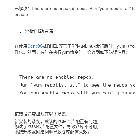
大模型解决方案
已解决：There are no enabled repos. Run “yum repolist all” to
迁移与运维管理
enable
快速部署 Dify，高效搭建 
专有云
一、分析问题背景
10 分钟在聊天系统中增加
在使用
CentOS
或RHEL等基于RPM的Linux发行版时，yum（Ye
件包。然而，有时在执行yum命令时，会遇到如下错误信息：
该错误通常出现在以下场景：
新安装的系统，默认的YUM仓库配置有问题。
修改了YUM仓库配置文件，导致仓库不可用。
系统升级或网络问题导致仓库配置失效。