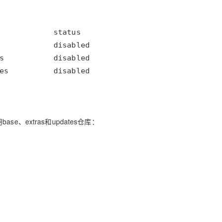
se、extras和updates仓库：