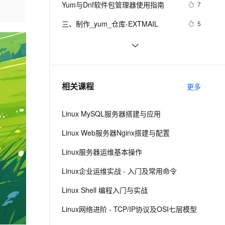
安全
Yum与Dnf软件包管理器使用指南
我要投诉
e-1.1-I2V
Cosyvoice-V3-Flash
7
PolarDB
上云场景组合购
Milvus 弹性伸缩功能新增节
伴
漫剧创作，剧本、分镜、视频高效生成
100%兼容MySQL、PostgreSQL，兼容Oracle，支持集中和分布式
覆盖90%+业务场景，专享组合折扣价
点支持范围
畅自然，细节丰富
高表现力语音合成大模型，语音克隆听感自然
VPN
三、制作_yum_仓库-EXTMAIL
5
ernetes 版 ACK
云聚AI 严选权益
AI 原生数据库服务发布
SSL 证书
局域网自建YUM仓库
6
2V
Fun-ASR
，一键激活高效办公新体验
理容器应用的 K8s 服务
精选AI产品，从模型到应用全链提效
Agent 数据网关
文戏情感细腻自然，动作戏激烈拳拳到肉，实现更强表演能力
支持中英文自由切换，具备更强的噪声鲁棒性
堡垒机
【运维杂谈】如何用yum只下载，不
8
AI 用量加速计划
云原生数据库 PolarDB
安装?
防火墙
、识别商机，让客服更高效、服务更出色。
yum命令
新老同享，达量后返
Agentic Database 发布
3
相关课程
更多
主机安全
应用
Linux MySQL服务器搭建与应用
千问办公
NEW
AI 应用及服务市场
的智能体编程平台
一站式AI生产力平台
Linux Web服务器Nginx搭建与配置
AI 应用
伶鹊
Linux服务器运维基本操作
企业级人与Agent协作平台，接入和调度多个数字员工
智能客服平台，对话机器人、对话分析、智能外呼
大模型
Linux企业运维实战 - 入门及常用命令
大模型服务平台百炼 - 全妙
自然语言处理
Linux Shell 编程入门与实战
应用创作平台
多模态内容创作工具，已接入 DeepSeek
数据标注
Linux网络进阶 - TCP/IP协议及OSI七层模型
机器学习