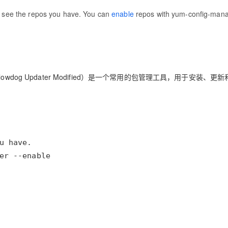
 see the repos you have. You can
enable
repos with yum-config-mana
AI 应用
10分钟微调：让0.6B模型媲美235B模
多模态数据信
型
依托云原生高可用架构,实现Dify私有化部署
用1%尺寸在特定领域达到大模型90%以上效果
一个 AI 助手
超强辅助，Bol
即刻拥有 DeepSeek-R1 满血版
在企业官网、通讯软件中为客户提供 AI 客服
llowdog Updater Modified）是一个常用的包管理工具，用于安装、更
多种方案随心选，轻松解锁专属 DeepSeek