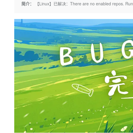
存储
天池大赛
Qwen3.7-Plus
简介：
【Linux】已解决：There are no enabled repos. Run “yum
云解析DNS
解决方案免费试用 新老
电子合同
最高领取价值200元试用
能看、能想、能动手的多模
安全
网络与CDN
AI 算法大赛
畅捷通
大数据开发治理平台 Data
AI 产品 免费试用
网络
安全
云开发大赛
Qwen3-VL-Plus
Tableau 订阅
1亿+ 大模型 tokens 和 
可观测
入门学习赛
中间件
AI空中课堂在线直播课
云防火墙
140+云产品 免费试用
上云与迁云
云原生的云上边界网络安全
产品新客免费试用，最长1
数据库
生态解决方案
大模型服务
企业出海
大模型ACA认证体验
大数据计算
助力企业全员 AI 认知与能
行业生态解决方案
千问AI平台-Token Plan
政企业务
媒体服务
开发者生态解决方案
企业服务与云通信
千问AI平台-模型体验
AI 开发和 AI 应用解决
在线体验全尺寸、多种模态
域名与网站
Happy 系列大模型
终端用户计算
Serverless
开发工具