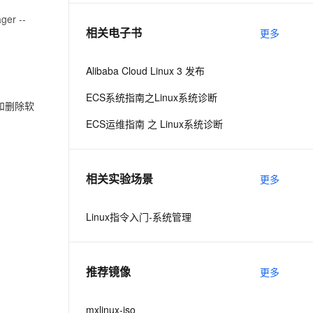
ger --
相关电子书
更多
息提取
与 AI 智能体进行实时音视频通话
从文本、图片、视频中提取结构化的属性信息
构建支持视频理解的 AI 音视频实时通话应用
Alibaba Cloud Linux 3 发布
t.diy 一步搞定创意建站
构建大模型应用的安全防护体系
ECS系统指南之Linux系统诊断
通过自然语言交互简化开发流程,全栈开发支持
通过阿里云安全产品对 AI 应用进行安全防护
新和删除软
ECS运维指南 之 Linux系统诊断
相关实验场景
更多
Linux指令入门-系统管理
推荐镜像
更多
mxlinux-iso