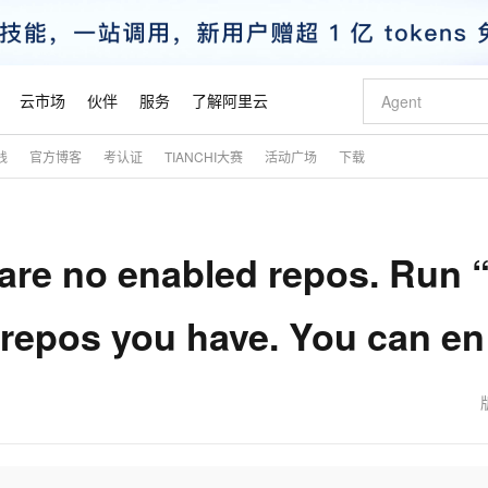
云市场
伙伴
服务
了解阿里云
践
官方博客
考认证
TIANCHI大赛
活动广场
下载
AI 特惠
数据与 API
成为产品伙伴
企业增值服务
最佳实践
价格计算器
AI 场景体
基础软件
产品伙伴合
阿里云认证
市场活动
配置报价
大模型
自助选配和估算价格
步到位
智启 AI 普惠权益
产品生态集成认证中心
企业支持计划
云上春晚
域名与网站
Qwen Audio：打造专属 AI 语音助手
千问官方 MaaS 平台，为开发者和 Agent 而生，新用户赠送 1 亿 + tokens 额度
一句话生成原生
AI Coding
阿里云Maa
2026 阿里云
云服务器 E
为企业打
数据集
Windows
大模型认证
模型
NEW
NEW
 no enabled repos. Run 
格式还原
值低价云产品抢先购
至高享 1亿+免费 tokens，加速 Al 应用落地
提供智能易用的域名与建站服务
Qwen-Audio-3.0-Realtime 端到端实时语音角色扮演
输入一句话想法,
智能编程，一键
安全可靠、
产品生态伙伴
专家技术服务
云上奥运之旅
弹性计算合作
阿里云中企出
手机三要素
宝塔 Linux
全部认证
价格优势
开源旗舰模型
即刻拥有 DeepSeek-V4-Pro
阿里云 OPC 创新助力计划
千问大模型
一键部署幻兽
AI 电商营销
对象存储 O
大模型
产品生态伙伴工作台
企业增值服务台
云栖战略参考
云存储合作计
云栖大会
身份实名认证
CentOS
训练营
e repos you have. You can en
推动算力普惠，释放技术红利
最高返9万
真正可用的 1M 上下文,一次完成代码全链路开发
快速构建应用程序和网站，即刻迈出上云第一步
轻松解锁专属 DeepSeek-V4-Pro
至高百万元 Token 补贴，加速一人公司成长
多元化、高性能、安全可靠的大模型服务
一键购买专属
从图文生成到
云上的中国
数据库合作计
活动全景
短信
Docker
图片和
自进化智能体
5 分钟轻松部署专属 QwenPaw
Token Plan 模型订阅计划
数字证书管理服务（原SSL证书）
高效搭建 AI
AI 广告创作
无影云电脑
企业成长
NEW
HOT
信息公告
看见新力量
云网络合作计
OCR 文字识别
JAVA
越聪明
证享300元代金券
全托管，含MySQL、PostgreSQL、SQL Server、MariaDB多引擎
Qwen3.8-Max 首发尝鲜，限时加量 10 倍，夜间低至2折
实现全站HTTPS，呈现可信的WEB访问
从聊天伙伴进化为能主动干活的本地数字员工
图文、视频一
随时随地安
魔搭 Mode
Kimi-K3
HappyHors
NEW
loud
服务实践
官网公告
金融模力时刻
Salesforce O
版
发票查验
全能环境
Claude Code + GStack 打造工程团队
千问办公，限时限量积分加倍
Qoder
低代码高效构
AI 建站
短信服务
型
NEW
作计划
Kimi 最新旗舰模型，长程编程与推理利器
让文字生成流
计划
创新中心
魔搭 ModelSc
健康状态
理服务
让AI从“聊天伙伴”进化为能干活的“数字员工”
安装技能 GStack，拥有专属 AI 工程团队
你的AI工作搭子，覆盖日常办公高频场景
面向真实软件的智能体编程平台
0 代码专业建
客户案例
天气预报查询
操作系统
态合作计划