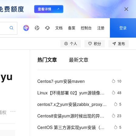
文档
备案
控制台
注册
登录
个人
积分
发布
验
作计划
器
AI 活动
专业服务
服务伙伴合作计划
开发者社区
加入我们
产品动态
服务平台百炼
阿里云 OPC 创新助力计划
热门文章
最新文章
一站式生成采购清单，支持单品或批量购买
可编辑精美 PPT 文稿
S产品伙伴计划（繁花）
峰会
CS
造的大模型服务与应用开发平台
Agency Agents：拥有专属领域专家
AI 生产力先锋
Al MaaS 服务伙伴赋能合作
域名
博文
Careers
至高可申请百万元
Qwen3.8-Max 模型上线
“yu
 轻松生成专业的 PPT
开启高性价比 AI 编程新体验
弹性可伸缩的云计算服务
先锋实践拓展 AI 生产力的边界
多领域专家智能体,一键组建 AI 虚拟交付团队
Token 补贴，五大权
计划
海大会
伙伴信用分合作计划
商标
问答
社会招聘
Centos7-yum安装maven
10
益加速 OPC 成功
帕鲁游戏服务器
SS
HappyHorse 打造一站式影视创作平台
飞天发布时刻
HOT
Open Search 向量检索版支
划
备案
电子书
校园招聘
联机服务器，轻松开启游戏
视频创作，一键激活电商全链路生产力
稳定、安全、高性价比、高性能的云存储服务
所见，即是所愿
持视频检索 Pipeline 功能
可视化编排打通从文字构思到成片全链路闭环
更多支持
Linux【环境部署 02】yum源镜像下
48
划
公司注册
镜像站
视频生成
语音识别与合成
载+挂载镜像+本地yum源配置+局域
 智能体与工作流应用
漫剧工坊：一站式动画创作平台
AI 实训营
应用身份服务 (IDaaS)
centos7.x之yum安装zabbix_proxy以
5
合作伙伴培训与认证
网yum源服务搭建+局域网yum源使
划
上云迁移
站生成，高效打造优质广告素材
全接入的云上超级电脑
通过阿里云百炼高效搭建AI应用,助力高效开发
快速生产连贯的高质量长漫剧
从基础到进阶，Agent 创客手把手教你
OpenClaw 管理能力上线
及自动注册
版权
lScope
用（一篇学会离线yum源配置）
我要反馈
e-1.1-T2V
Qwen3-TTS-Flash
Centos8安装yum源时候出现的异常
23
查询合作伙伴
n Alibaba Cloud ISV 合作
代维服务
建企业门户网站
10 分钟搭建微信、支付宝小程序
MaxCompute MaxFrame 提
问题及解决方案（保好使）
畅细腻的高质量视频
离线语音合成大模型，多语言方言自适应，低延迟高稳定
创新加速
CentOS 第三方源实现yum安装（找
ope
登录合作伙伴管理后台
5
我要建议
站，无忧落地极速上线
以可视化方式快速构建移动和 PC 门户网站
国内短信简单易用，安全可靠，秒级触达，全球覆盖200+国家和地区。
高效部署网站，快速应用到小程序
供自动弹性内存功能
了好久才找到的）