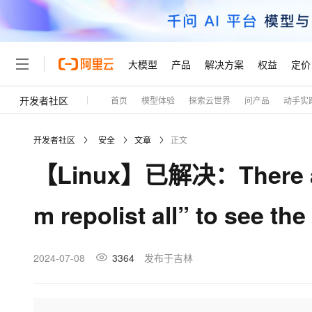
大模型
产品
解决方案
权益
定价
开发者社区
首页
模型体验
探索云世界
问产品
动手实
大模型
产品
解决方案
权益
定价
云市场
伙伴
服务
了解阿里云
精选产品
精选解决方案
普惠上云
产品定价
精选商城
成为销售伙伴
售前咨询
为什么选择阿里云
千问AI平台
开发者社区
安全
文章
正文
了解云产品的定价详情
大模型服务平台百炼
睿译宝，AI翻译排版一
普惠上云 官方力荐
分销伙伴
在线服务
网站建设
什么是云计算
大
【Linux】已解决：There are
大模型服务与应用平台
上传文档即自动完成翻译和
云服务器38元/年起，超
咨询伙伴
多端小程序
技术领先
云上成本管理
售后服务
轻量应用服务器
GLM-5.2：长任务时代
官方推荐返现计划
大模型
精选产品
精选解决方案
Salesforce 国际版订阅
稳定可靠
m repolist all” to see th
管理和优化成本
推荐新用户得奖励，单订单
销售伙伴合作计划
自助服务
友盟天域
安全合规
人工智能与机器学习
AI
文本生成
云数据库 RDS
Hermes Agent，打造
云工开物
无影生态合作计划
在线服务
观测云
分析师报告
自主进化，持久记忆，越用
高校专属算力普惠，学生认
计算
互联网应用开发
2024-07-08
3364
发布于吉林
Qwen3.8-Max
HOT
Salesforce On Alibaba C
工单服务
Tuya 物联网平台阿里云
研究报告与白皮书
人工智能平台 PAI
快速拥有专属 OpenClaw
大模
Consulting Partner 合
大数据
容器
智能体时代全能旗舰模型
免费试用
短信专区
一站式AI开发、训练和推
蓝凌 OA
AI 大模型销售与服务生
现代化应用