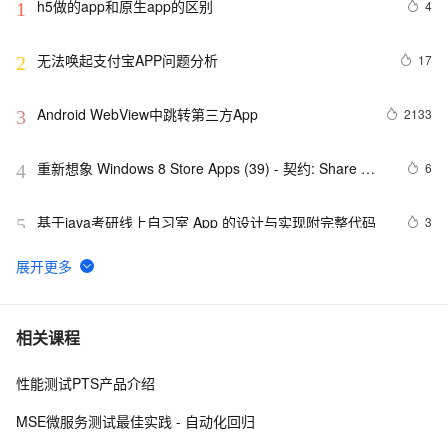
h5做的app和原生app的区别
4
1
无法唤起支付宝APP问题分析
17
2
Android WebView中跳转第三方App
2133
3
重新想象 Windows 8 Store Apps (39) - 契约: Share 
6
4
Contract
基于java考研线上自习室 App 的设计与实现附完整代码
3
5
最佳实践3：用通义灵码开发一款 App
8
6
而桌面app向来是web前端开发开发人员下意识的避开方
2
7
相关课程
性能测试PTS产品介绍
《101 Windows Phone 7 Apps》读书笔记-
3
8
PASSWORDS & SECRETS
MSE微服务测试最佳实践 - 自动化回归
婚恋交友相亲公众号app小程序系统源码「脱单神器」
18
9