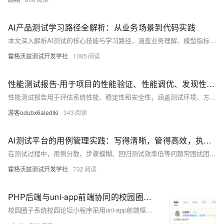
AI产品测试学习路径全解析：从业务场景到代码实践
本文深入解析AI测试的核心技能与学习路径，涵盖业务理解、模型指标计算与性能测试三大阶段，助力掌握分类、推荐系统、计算机视觉等多场景测试方法，提升AI产品质量保障能力。
霍格沃兹测试开发学社
1085
性能测试报告-用于项目的性能验证、性能调优、发现性能缺陷等应用场景
性能测试报告用于评估系统性能、稳定性和安全性，涵盖测试环境、方法、指标分析及缺陷优化建议，是保障软件质量与用户体验的关键文档。
游客odubx6aledlki
343
AI测试平台的用例管理实践：写得清晰，管得高效，执行更智能
在测试过程中，用例分散、步骤模糊、回归测试效率低等问题常困扰团队。霍格沃兹测试开发学社推出的AI测试平台，打通“用例编写—集中管理—智能执行”全流程，提升测试效率与覆盖率。平台支持标准化用例编写、统一管理操作及智能执行，助力测试团队高效协作，释放更多精力优化测试策略。目前平台已开放内测，欢迎试用体验！
霍格沃兹测试开发学社
732
PHP后端与uni-app前端协同的校园圈子系统：校园社交场景的跨端开发实践
校园圈子系统校园论坛小程序采用uni-app前端框架，支持多端运行，结合PHP后端（如ThinkPHP/Laravel），实现用户认证、社交关系管理、动态发布与实时聊天功能。前端通过组件化开发和uni.request与后端交互，后端提供RESTful API处理业务逻辑并存储数据于MySQL。同时引入Redis缓存热点数据，RabbitMQ处理异步任务，优化系统性能。核心功能包括JWT身份验证、好友系统、WebSocket实时聊天及活动管理，确保高效稳定的用户体验。