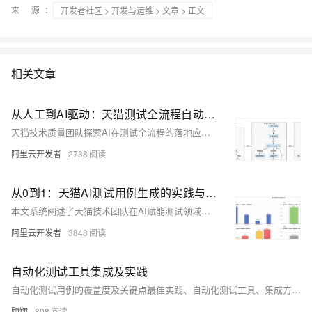
来 源：
开发者社区
>
开发与运维
>
文章
> 正文
相关文章
从人工到AI驱动：天猫测试全流程自动化变革实践
天猫技术质量团队探索AI在测试全流程的落地应用，覆盖需求解析、用例生成、数据构造、执行验证等核心环节。通过AI+自然语言驱动，实现测试自动化、可溯化与可管理化，在用例生成、数据构造和执行校验中显著提效，推动测试体系从人工迈向AI全流程自动化，提升效率40%以上，用例覆盖超70%，并构建行业级知识资产沉淀平台。
阿里云开发者
2738
从0到1：天猫AI测试用例生成的实践与突破
本文系统阐述了天猫技术团队在AI赋能测试领域的深度实践与探索，讲述了智能测试用例生成的落地路径。
阿里云开发者
3848
自动化测试工具集成及实践
自动化测试用例的覆盖度及关键点最佳实践、自动化测试工具、集成方法、自动化脚本编写等（兼容多语言（Java、Python、Go、C++、C#等）、多框架（Spring、React、Vue等））
顾翔
808