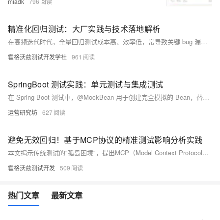
miadk
796
精准化回归测试：大厂实践与技术落地解析
在高频迭代时代，全量回归测试成本高、效率低，常导致关键 bug 漏测。精准化测试通过代码变更影响分析，智能筛选高价值用例，显著提升测试效率与缺陷捕获率，实现降本增效。已被阿里、京东、腾讯等大厂成功落地，成为质量保障的新趋势。
霍格沃兹测试开发学社
961
SpringBoot 测试实践：单元测试与集成测试
在 Spring Boot 测试中，@MockBean 用于创建完全模拟的 Bean，替代真实对象行为；而 @SpyBean 则用于部分模拟，保留未指定方法的真实实现。两者结合 Mockito 可灵活控制依赖行为，提升测试覆盖率。合理使用 @ContextConfiguration 和避免滥用 @SpringBootTest 可优化测试上下文加载速度，提高测试效率。
运营研究坊
627
避免无效回归！基于MCP协议的精准测试影响分析实践
本文揭示传统测试的"孤岛困境"，提出MCP（Model Context Protocol）测试新范式，通过模型抽象业务、上下文感知环境和协议规范协作，实现从机械执行到智能测试的转变。剖析MCP如何颠覆测试流程，展示典型应用场景，并提供团队落地实践路径，助力测试工程师把握质量效率革命的新机遇。
霍格沃兹测试开发
509
热门文章
最新文章