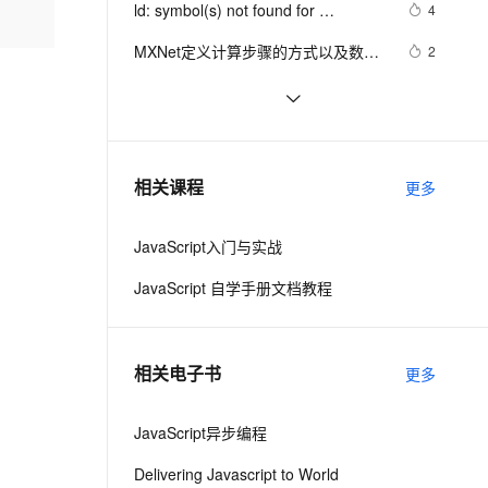
安全
ld: symbol(s) not found for 
我要投诉
e-1.1-I2V
Cosyvoice-V3-Flash
4
PolarDB
上云场景组合购
Milvus 弹性伸缩功能新增节
gnu.so: undefined symbol: 
伴
architecture x86_64 clang: error: 
漫剧创作，剧本、分镜、视频高效生成
100%兼容MySQL、PostgreSQL，兼容Oracle，支持集中和分布式
覆盖90%+业务场景，专享组合折扣价
点支持范围
畅自然，细节丰富
高表现力语音合成大模型，语音克隆听感自然
H5Pset_fapl_ros3
VPN
MXNet定义计算步骤的方式以及数据
2
linker command failed with exit code 
流编程和 Symbol
ernetes 版 ACK
云聚AI 严选权益
AI 原生数据库服务发布
1
SSL 证书
OFDM SYMBOL的概念及其速率
9
2V
Fun-ASR
，一键激活高效办公新体验
理容器应用的 K8s 服务
精选AI产品，从模型到应用全链提效
Agent 数据网关
文戏情感细腻自然，动作戏激烈拳拳到肉，实现更强表演能力
支持中英文自由切换，具备更强的噪声鲁棒性
堡垒机
java——成功解决cannot resolve 
3
AI 用量加速计划
云原生数据库 PolarDB
symbol ‘xxx’
防火墙
、识别商机，让客服更高效、服务更出色。
解决办法：undefined reference to 
新老同享，达量后返
Agentic Database 发布
7
相关课程
更多
symbol 'shm_open@@GLIBC_2.2.5'
主机安全
应用
JavaScript入门与实战
千问办公
NEW
AI 应用及服务市场
的智能体编程平台
一站式AI生产力平台
JavaScript 自学手册文档教程
AI 应用
伶鹊
企业级人与Agent协作平台，接入和调度多个数字员工
智能客服平台，对话机器人、对话分析、智能外呼
大模型
相关电子书
更多
大模型服务平台百炼 - 全妙
自然语言处理
应用创作平台
多模态内容创作工具，已接入 DeepSeek
JavaScript异步编程
数据标注
机器学习
Delivering Javascript to World