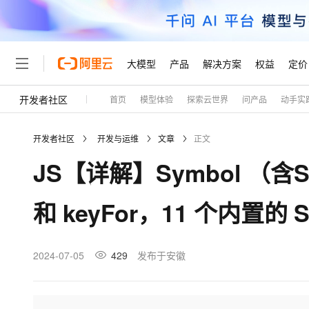
大模型
产品
解决方案
权益
定价
开发者社区
首页
模型体验
探索云世界
问产品
动手实
大模型
产品
解决方案
权益
定价
云市场
伙伴
服务
了解阿里云
精选产品
精选解决方案
普惠上云
产品定价
精选商城
成为销售伙伴
售前咨询
为什么选择阿里云
千问AI平台
开发者社区
开发与运维
文章
正文
了解云产品的定价详情
大模型服务平台百炼
千问办公，解锁你的工作
普惠上云 官方力荐
分销伙伴
在线服务
网站建设
什么是云计算
大
JS【详解】Symbol （含
大模型服务与应用平台
企业级Agent产品，直接
云服务器38元/年起，超
咨询伙伴
多端小程序
技术领先
云上成本管理
售后服务
轻量应用服务器
Agency Agents：拥
官方推荐返现计划
大模型
精选产品
精选解决方案
Salesforce 国际版订阅
稳定可靠
和 keyFor，11 个内置的 
管理和优化成本
推荐新用户得奖励，单订单
销售伙伴合作计划
自助服务
友盟天域
安全合规
人工智能与机器学习
AI
文本生成
云数据库 RDS
HappyHorse 打造一
云工开物
无影生态合作计划
在线服务
观测云
分析师报告
高校专属算力普惠，学生认
计算
互联网应用开发
2024-07-05
429
发布于安徽
Qwen3.8-Max
HOT
Salesforce On Alibaba C
工单服务
Tuya 物联网平台阿里云
研究报告与白皮书
人工智能平台 PAI
快速拥有专属 OpenClaw
大模
Consulting Partner 合
大数据
容器
智能体时代全能旗舰模型
免费试用
短信专区
一站式AI开发、训练和推
蓝凌 OA
AI 大模型销售与服务生
现代化应用