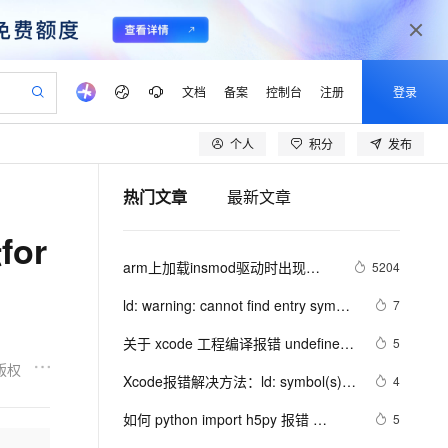
文档
备案
控制台
注册
登录
个人
积分
发布
验
作计划
器
AI 活动
专业服务
服务伙伴合作计划
开发者社区
加入我们
产品动态
服务平台百炼
阿里云 OPC 创新助力计划
热门文章
最新文章
一站式生成采购清单，支持单品或批量购买
S产品伙伴计划（繁花）
峰会
CS
造的大模型服务与应用开发平台
Qwen Audio：打造专属 AI 语音助手
一句话生成原生可编辑精美 PPT 文稿
AI 生产力先锋
Al MaaS 服务伙伴赋能合作
域名
博文
Careers
NEW
至高可申请百万元
Qwen3.8-Max 模型上线
or
开启高性价比 AI 编程新体验
弹性可伸缩的云计算服务
Qwen-Audio-3.0-Realtime 端到端实时语音角色扮演
输入一句话想法, 轻松生成专业的 PPT
先锋实践拓展 AI 生产力的边界
Token 补贴，五大权
计划
海大会
伙伴信用分合作计划
商标
问答
社会招聘
arm上加载insmod驱动时出现
5204
益加速 OPC 成功
eek-V4-Pro
SS
一键部署幻兽帕鲁游戏服务器
飞天发布时刻
HOT
Open Search 向量检索版支
划
备案
电子书
校园招聘
Unknown symbol in module
pSeek-V4-Pro
视频创作，一键激活电商全链路生产力
稳定、安全、高性价比、高性能的云存储服务
一键购买专属联机服务器，轻松开启游戏
所见，即是所愿
持视频检索 Pipeline 功能
更多支持
ld: warning: cannot find entry symbol 
7
划
公司注册
镜像站
视频生成
语音识别与合成
_start; defaulting to 
专属 QwenPaw
漫剧工坊：一站式动画创作平台
AI 实训营
HOT
应用身份服务 (IDaaS)
关于 xcode 工程编译报错 undefined 
5
合作伙伴培训与认证
00000000080481d8
划
上云迁移
站生成，高效打造优质广告素材
全接入的云上超级电脑
从聊天伙伴进化为能主动干活的本地数字员工
快速生产连贯的高质量长漫剧
从基础到进阶，Agent 创客手把手教你
OpenClaw 管理能力上线
symbol _res_9_init的解决办法
版权
lScope
我要反馈
e-1.1-T2V
Qwen3-TTS-Flash
Xcode报错解决方法：ld: symbol(s) 
4
查询合作伙伴
n Alibaba Cloud ISV 合作
代维服务
建企业门户网站
10 分钟搭建微信、支付宝小程序
MaxCompute MaxFrame 提
not found for architecture arm64
畅细腻的高质量视频
离线语音合成大模型，多语言方言自适应，低延迟高稳定
创新加速
如何 python import h5py 报错 
ope
登录合作伙伴管理后台
5
我要建议
站，无忧落地极速上线
以可视化方式快速构建移动和 PC 门户网站
国内短信简单易用，安全可靠，秒级触达，全球覆盖200+国家和地区。
高效部署网站，快速应用到小程序
供自动弹性内存功能
：/defs.cpython-37m-x86_64-linux-