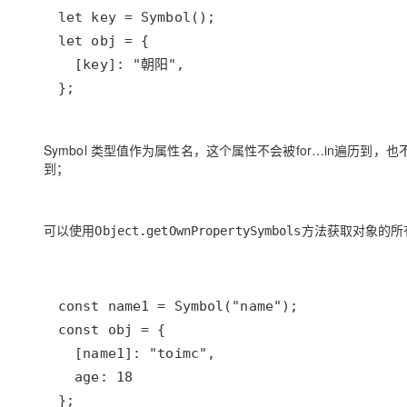
大模型解决方案
迁移与运维管理
快速部署 Dify，高效搭建 
专有云
};
10 分钟在聊天系统中增加
Symbol 类型值作为属性名，这个属性不会被for…in遍历到，也不会被Object.
到；
可以使用
方法获取对象的所有
Object.getOwnPropertySymbols