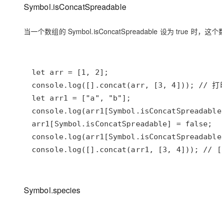
Symbol.isConcatSpreadable
当一个数组的 Symbol.isConcatSpreadable 设为 true 
Symbol.species