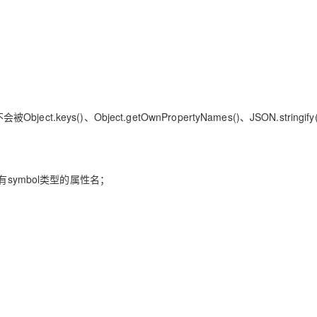
AI 应用
10分钟微调：让0.6B模型媲美235B模
多模态数据信
型
依托云原生高可用架构,实现Dify私有化部署
用1%尺寸在特定领域达到大模型90%以上效果
一个 AI 助手
超强辅助，Bol
即刻拥有 DeepSeek-R1 满血版
在企业官网、通讯软件中为客户提供 AI 客服
多种方案随心选，轻松解锁专属 DeepSeek
keys()、Object.getOwnPropertyNames()、JSON.stringify
symbol类型的属性名；