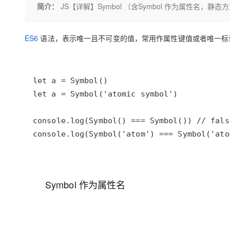
存储
天池大赛
Qwen3.7-Plus
简介：
JS【详解】Symbol （含Symbol 作为属性名，静态方法fo
云解析DNS
解决方案免费试用 新老
电子合同
最高领取价值200元试用
能看、能想、能动手的多模
安全
网络与CDN
AI 算法大赛
畅捷通
ES6
语法，表示唯一且不可变的值，常用作属性键值或者唯一标
大数据开发治理平台 Data
AI 产品 免费试用
网络
安全
云开发大赛
Qwen3-VL-Plus
Tableau 订阅
1亿+ 大模型 tokens 和 
可观测
入门学习赛
中间件
AI空中课堂在线直播课
云防火墙
140+云产品 免费试用
上云与迁云
云原生的云上边界网络安全
产品新客免费试用，最长1
数据库
生态解决方案
大模型服务
企业出海
大模型ACA认证体验
大数据计算
助力企业全员 AI 认知与能
行业生态解决方案
千问AI平台-Token Plan
政企业务
媒体服务
开发者生态解决方案
企业服务与云通信
千问AI平台-模型体验
AI 开发和 AI 应用解决
在线体验全尺寸、多种模态
域名与网站
Symbol 作为属性名
Happy 系列大模型
终端用户计算
Serverless
开发工具