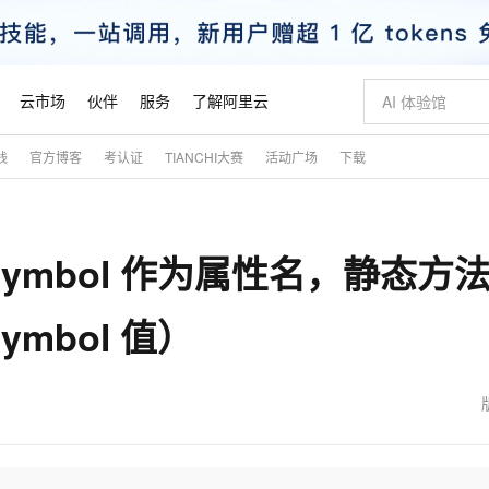
云市场
伙伴
服务
了解阿里云
践
官方博客
考认证
TIANCHI大赛
活动广场
下载
AI 特惠
数据与 API
成为产品伙伴
企业增值服务
最佳实践
价格计算器
AI 场景体
基础软件
产品伙伴合
阿里云认证
市场活动
配置报价
大模型
自助选配和估算价格
新方式
睿译宝，AI翻译排版一步到位
智启 AI 普惠权益
产品生态集成认证中心
企业支持计划
云上春晚
域名与网站
千问官方 MaaS 平台，为开发者和 Agent 而生，新用户赠送 1 亿 + tokens 额度
AI Coding
阿里云Maa
2026 阿里云
云服务器 E
为企业打
数据集
Windows
大模型认证
模型
NEW
Symbol 作为属性名，静态方法f
交付可用成果
值低价云产品抢先购
上传文档即自动完成翻译和格式还原
至高享 1亿+免费 tokens，加速 Al 应用落地
提供智能易用的域名与建站服务
智能编程，一键
安全可靠、
产品生态伙伴
专家技术服务
云上奥运之旅
弹性计算合作
阿里云中企出
手机三要素
宝塔 Linux
全部认证
价格优势
有专属领域专家
GLM-5.2：长任务时代开源旗舰模型
阿里云 OPC 创新助力计划
千问大模型
即刻拥有 DeepS
AI 电商营销
对象存储 O
大模型
产品生态伙伴工作台
企业增值服务台
云栖战略参考
云存储合作计
云栖大会
身份实名认证
CentOS
训练营
Symbol 值）
推动算力普惠，释放技术红利
最高返9万
多领域专家智能体,一键组建 AI 虚拟交付团队
快速构建应用程序和网站，即刻迈出上云第一步
至高百万元 Token 补贴，加速一人公司成长
多元化、高性能、安全可靠的大模型服务
真正可用的 1M 上下文,一次完成代码全链路开发
轻松解锁专属 Dee
从图文生成到
云上的中国
数据库合作计
活动全景
短信
Docker
图片和
站式影视创作平台
Hermes Agent，打造自进化智能体
Token Plan 模型订阅计划
数字证书管理服务（原SSL证书）
5 分钟轻松部署
AI 广告创作
无影云电脑
企业成长
NEW
信息公告
看见新力量
云网络合作计
OCR 文字识别
JAVA
证享300元代金券
可视化编排打通从文字构思到成片全链路闭环
全托管，含MySQL、PostgreSQL、SQL Server、MariaDB多引擎
自主进化，持久记忆，越用越聪明
Qwen3.8-Max 首发尝鲜，限时加量 10 倍，夜间低至2折
实现全站HTTPS，呈现可信的WEB访问
图文、视频一
随时随地安
魔搭 Mode
Kimi-K3
HappyHors
NEW
loud
服务实践
官网公告
金融模力时刻
Salesforce O
版
发票查验
全能环境
Claude Code + GStack 打造工程团队
千问办公，限时限量积分加倍
Qoder
低代码高效构
AI 建站
短信服务
型
NEW
作计划
Kimi 最新旗舰模型，长程编程与推理利器
让文字生成流
计划
创新中心
魔搭 ModelSc
健康状态
理服务
让AI从“聊天伙伴”进化为能干活的“数字员工”
安装技能 GStack，拥有专属 AI 工程团队
你的AI工作搭子，覆盖日常办公高频场景
面向真实软件的智能体编程平台
0 代码专业建
客户案例
天气预报查询
操作系统
态合作计划