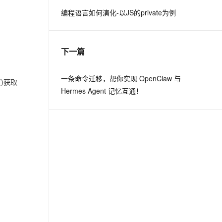
编程语言如何演化-以JS的private为例
息提取
与 AI 智能体进行实时音视频通话
从文本、图片、视频中提取结构化的属性信息
构建支持视频理解的 AI 音视频实时通话应用
下一篇
t.diy 一步搞定创意建站
构建大模型应用的安全防护体系
通过自然语言交互简化开发流程,全栈开发支持
通过阿里云安全产品对 AI 应用进行安全防护
一条命令迁移，帮你实现 OpenClaw 与
()获取
Hermes Agent 记忆互通！