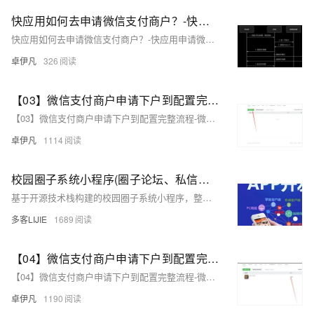
快应用如何去申请微信支付商户？-快应用申请微信支付-优雅草卓伊凡
快应用如何去申请微信支付商户？-快应用申请微信支付-优雅草卓伊凡
卓伊凡
326
【03】微信支付商户申请下户到配置完整流程-微信开放平台创建APP应用-填写上传基础资料-生成安卓证书-获取Apk签名-申请+配置完整流程-优雅草卓伊凡
【03】微信支付商户申请下户到配置完整流程-微信开放平台创建APP应用-填写上传基础资料-生成安卓证书-获取Apk签名-申请+配置完整流程-优雅草卓伊凡
卓伊凡
1114
校园圈子系统小程序(圈子论坛、私信聊天、资料共享、二手交易、兼职，跑腿)开源码开发/微信公众号、小程序、H5多端账号同步/搭建多城市的综合社交生活平台
基于开源技术栈构建的校园圈子系统小程序，整合社交与生活服务功能，涵盖兴趣圈子、私信聊天、资料共享、二手交易、兼职跑腿等六大核心模块。通过多端账号同步（微信公众号/小程序/H5），实现数据实时交互，满足学生群体的多元化需求。项目精准锚定校园市场，以“社交+服务”双轮驱动，提供一站式解决方案，支持快速部署与多校区运营，同时具备广告、佣金、会员等多元变现能力，是打造校园生态的理想工具。
多客LIJIE
1689
【04】微信支付商户申请下户到配置完整流程-微信开放平台移动APP应用通过-微信商户继续申请-微信开户函-视频声明-以及对公打款验证-申请+配置完整流程-优雅草卓伊凡
【04】微信支付商户申请下户到配置完整流程-微信开放平台移动APP应用通过-微信商户继续申请-微信开户函-视频声明-以及对公打款验证-申请+配置完整流程-优雅草卓伊凡
卓伊凡
1190