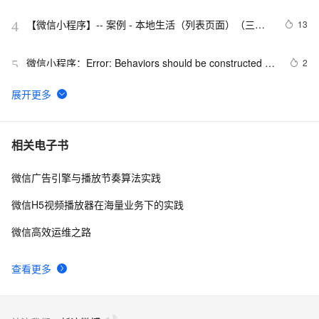
【微信小程序】-- 案例 - 本地生活（列表页面）（三
13
4
十）
微信小程序：Error: Behaviors should be constructed 
2
5
with Behavior()
利用itchat搭建微信机器人详解(附三个实用示例)（下）
2
6
【视频教程】微信小程序开发-框架篇2 WXML
6
7
相关电子书
微信广告引擎与播放节奏算法实践
使用微信JS-SDK调用发票接口的完整开发指南
12
8
微信H5视频播放器在海量业务下的实践
微信小程序canvas画布不清晰解决方法
3
9
微信高效运维之路
微信公众平台开发(96)  多个功能整合
3
10
查看更多