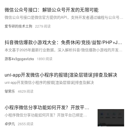
微信公众号接口：解锁公众号开发的无限可能
微信公众号接口是微信官方提供的API，支持开发者通过编程与公众号交互，实现自动回复、消息管理、用户管理和数据分析等功能。本文深入探讨接口的定义、类型、优势及应用场景，如智能客服、内容分发、电商闭环等，并介绍开发流程和工具，帮助运营者提升用户体验和效率。未来，随着微信生态的发展，公众号接口将带来更多机遇，如小程序融合、AI应用等。
爱专研的技术土狗
2279
抖音微信爆款小游戏大全：免费休闲/竞技/益智/PHP+Java全筏开源开发
本文基于2025年最新行业数据，深入解析抖音/微信爆款小游戏的开发逻辑，重点讲解PHP+Java双引擎架构实战，涵盖技术选型、架构设计、性能优化与开源生态，提供完整开源工具链，助力开发者从理论到落地打造高留存、高并发的小游戏产品。
游客4v3gpgavlizks
1890
uni-app开发微信小程序的报错[渲染层错误]排查及解决
uni-app开发微信小程序的报错[渲染层错误]排查及解决
邹荣乐
4629
小程序微信分享功能如何开发？开放平台已绑定仍不能使用的问题？-优雅草卓伊凡
小程序微信分享功能如何开发？开放平台已绑定仍不能使用的问题？-优雅草卓伊凡
卓伊凡
2655