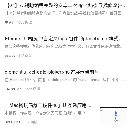
【04】AI辅助编程完整的安卓二次商业实战-寻找修改替换新UI首页图标-菜单图标-消息列表图标-优雅草伊凡
【04】AI辅助编程完整的安卓二次商业实战-寻找修改替换新UI首页图标-菜单图标-消息列表图标-优雅草伊凡
卓伊凡
608
Element UI框架中自定义input组件的placeholder样式。
确保这些样式在你的应用程序CSS文件中定义，且该文件已正确加载到项目中。通过以上方法，可以控制Element UI组件中input的placeholder样式，使其满足特定的设计要求。这些更改都是基于CSS伪元素进行的，因此并不会对DOM结构产生改变，保持了原有结构的简洁和高效。
蓝易云
942
element ui <el-date-picker> 设置展示当前月
在 Element UI 中，使用 `el-date-picker` 的 `value-format` 属性可将日期值格式化为指定字符串。设置 `type=&quot;month&quot;` 时，绑定值默认为 Date 对象，通过 `value-format=&quot;yyyy-MM&quot;` 可将其转为如 &quot;2023-05&quot; 格式，便于存储与处理。
34789737
1585
「Mac畅玩鸿蒙与硬件46」UI互动应用篇23 - 自定义天气预报组件
本篇将带你实现一个自定义天气预报组件。用户可以通过选择不同城市来获取相应的天气信息，页面会显示当前城市的天气图标、温度及天气描述。这一功能适合用于动态展示天气信息的小型应用。
SoraLuna
832