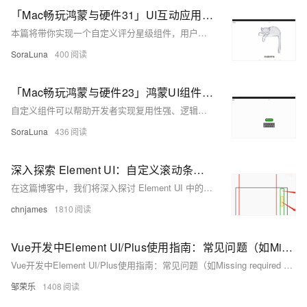
「Mac畅玩鸿蒙与硬件31」UI互动应用篇8 - 自定义评分星级组件
本篇将带你实现一个自定义评分星级组件，用户可以通过点击星星进行评分，并实时显示评分结果。为了让界面更具吸引力，我们还将添加一只小猫图片作为评分的背景装饰。
SoraLuna
400
「Mac畅玩鸿蒙与硬件23」鸿蒙UI组件篇13 - 自定义组件的创建与使用
自定义组件可以帮助开发者实现复用性强、逻辑清晰的界面模块。通过自定义组件，鸿蒙应用能够提高代码的可维护性，并简化复杂布局的构建。本篇将介绍如何创建自定义组件，如何向组件传递数据，以及如何在不同页面间复用这些组件。
SoraLuna
436
深入探索 Element UI：自定义滚动条与弹出层管理的技巧
在这篇博客中，我们将深入探讨 Element UI 中的自定义滚动条及弹出层管理技巧。文章详细介绍了 el-scrollbar 组件的使用和参数设置，以及 PopupManager 如何有效管理弹出层的 z-index。我们还将探讨如何实现灵活的全屏组件，利用 vue-popper 创建自定义弹出层，最后介绍 ClickOutside 指令的用法。这些高级技巧将帮助你提升 Element UI 应用程序的用户体验与交互灵活性。
chnjames
1810
Vue开发中Element UI/Plus使用指南：常见问题（如Missing required prop: “value“）及中文全局组件配置解决方案
Vue开发中Element UI/Plus使用指南：常见问题（如Missing required prop: “value“）及中文全局组件配置解决方案
邹荣乐
1408