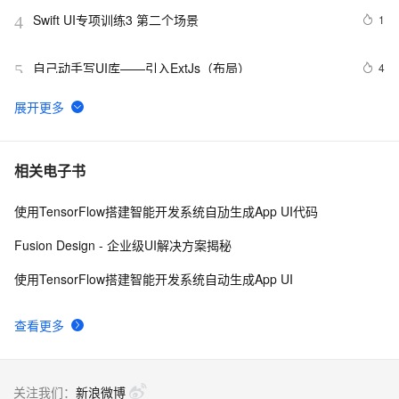
Swift UI专项训练3 第二个场景
1
4
自己动手写UI库——引入ExtJs（布局）
4
5
分享一套精美的现代 UI  PSD 工具包【免费下载】
4
6
前端设计系统和UI组件库的搭建
9
7
相关电子书
使用TensorFlow搭建智能开发系统自劢生成App UI代码
unity-2D游戏官方案例--带视频案例（1）（层级渲染，物
8
8
理碰撞，粒子动画，UI等多位基础一体化）
Fusion Design - 企业级UI解决方案揭秘
element-ui：el-dialog遮罩层变黑
10
9
使用TensorFlow搭建智能开发系统自动生成App UI
iOS开发UI篇—无限轮播（功能完善）
3
10
查看更多
关注我们：
新浪微博