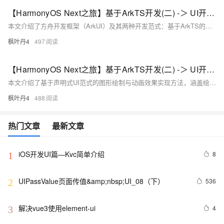
【HarmonyOS Next之旅】基于ArkTS开发(二) -＞ UI开发一
本文介绍了方舟开发框架（ArkUI）及其两种开发范式：基于ArkTS的声明式开发范式和类Web开发范式。ArkUI是用于构建HarmonyOS应用界面的UI框架，提供极简UI语法和基础设施。声明式开发范式使用ArkTS语言，以组件、动画和状态管理为核心，适合复杂团队协作；类Web开发范式采用HML、CSS、JavaScript三段式开发，适用于简单界面应用，贴近Web开发者习惯。文中还概述了两者的架构和基础能力，帮助开发者选择合适的范式进行高效开发。
枫叶丹4
497
【HarmonyOS Next之旅】基于ArkTS开发(二) -＞ UI开发三
本文介绍了基于声明式UI范式的图形绘制与动画效果实现方法，涵盖绘制图形、添加动画效果及常见组件说明三部分内容。在绘制图形部分，详细讲解了如何通过Circle组件为食物成分表添加圆形标签，以及使用Path组件结合SVG命令绘制自定义图形（如应用Logo）。动画效果部分则展示了如何利用animateTo实现闪屏动画，包括渐出、放大效果，并设置页面跳转；同时介绍了页面间共享元素转场动画的实现方式。最后，文章列举了声明式开发范式中的各类组件及其功能，帮助开发者快速上手构建复杂交互页面。
枫叶丹4
488
热门文章
最新文章
iOS开发UI篇—Kvc简单介绍
8
1
UIPassValue页面传值&amp;nbsp;UI_08（下）
536
2
解决vue3使用element-ui
4
3