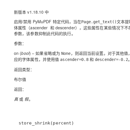
新版本 v1.18.10 中
启用/禁用 PyMuPDF 特定代码，当在
文本提
Page.get_text()
体属性（ascender 和 descender），这些属性在某些
参数，该参数抑制此代码的执行。
参数：
on
(
bool
) – 如果省略或为
，则返回当前设置。对于其他值
None
应的字体属性，并使用值
和
ascender=0.8
descender=-0.2
返回类型：
布尔值
返回：
真
或
假
。
store_shrink(percent)