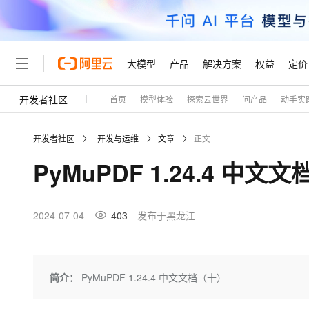
大模型
产品
解决方案
权益
定价
开发者社区
首页
模型体验
探索云世界
问产品
动手实
大模型
产品
解决方案
权益
定价
云市场
伙伴
服务
了解阿里云
精选产品
精选解决方案
普惠上云
产品定价
精选商城
成为销售伙伴
售前咨询
为什么选择阿里云
千问AI平台
开发者社区
开发与运维
文章
正文
了解云产品的定价详情
大模型服务平台百炼
睿译宝，AI翻译排版一
普惠上云 官方力荐
分销伙伴
在线服务
网站建设
什么是云计算
大
PyMuPDF 1.24.4 中
大模型服务与应用平台
上传文档即自动完成翻译和
云服务器38元/年起，超
咨询伙伴
多端小程序
技术领先
云上成本管理
售后服务
轻量应用服务器
GLM-5.2：长任务时代
官方推荐返现计划
大模型
精选产品
精选解决方案
Salesforce 国际版订阅
稳定可靠
管理和优化成本
推荐新用户得奖励，单订单
销售伙伴合作计划
2024-07-04
403
发布于黑龙江
自助服务
友盟天域
安全合规
人工智能与机器学习
AI
文本生成
云数据库 RDS
Hermes Agent，打造
云工开物
无影生态合作计划
在线服务
观测云
分析师报告
自主进化，持久记忆，越用
高校专属算力普惠，学生认
计算
互联网应用开发
Qwen3.8-Max
HOT
Salesforce On Alibaba C
工单服务
Tuya 物联网平台阿里云
研究报告与白皮书
人工智能平台 PAI
快速拥有专属 OpenClaw
简介：
PyMuPDF 1.24.4 中文文档（十）
大模
Consulting Partner 合
大数据
容器
智能体时代全能旗舰模型
免费试用
短信专区
一站式AI开发、训练和推
蓝凌 OA
AI 大模型销售与服务生
现代化应用