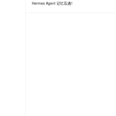
Hermes Agent 记忆互通！
息提取
与 AI 智能体进行实时音视频通话
从文本、图片、视频中提取结构化的属性信息
构建支持视频理解的 AI 音视频实时通话应用
t.diy 一步搞定创意建站
构建大模型应用的安全防护体系
通过自然语言交互简化开发流程,全栈开发支持
通过阿里云安全产品对 AI 应用进行安全防护