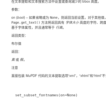
在文本提取和文本搜索方法中设置或查询减少的 bbox 高度。
参数：
on
(
bool
) – 如果省略或为
，则返回当前设置。对于其他值
None
方法将返回具有
字体大小
高度的字符、跨度
Page.get_text()
基于字体属性，并且通常等于
行高
。
返回类型：
布尔值
返回：
真
或
假
。
注意
直接包装 MuPDF 代码的文本提取选项“xml”，“xhtml”和“html
set_subset_fontnames(on=None)