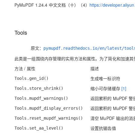
存储
天池大赛
Qwen3.7-Plus
云解析DNS
解决方案免费试用 新老
PyMuPDF 1.24.4 中文文档（十）（4）
https://developer.aliyu
电子合同
最高领取价值200元试用
能看、能想、能动手的多模
安全
网络与CDN
AI 算法大赛
畅捷通
大数据开发治理平台 Data
AI 产品 免费试用
网络
安全
云开发大赛
Qwen3-VL-Plus
Tableau 订阅
1亿+ 大模型 tokens 和 
Tools
可观测
入门学习赛
中间件
AI空中课堂在线直播课
云防火墙
140+云产品 免费试用
上云与迁云
原文：
云原生的云上边界网络安全
产品新客免费试用，最长1
pymupdf.readthedocs.io/en/latest/tool
数据库
生态解决方案
大模型服务
此类是一组围绕内存管理的实用方法和属性。为了简化和加速其使用
企业出海
大模型ACA认证体验
大数据计算
助力企业全员 AI 认知与能
行业生态解决方案
方法 / 属性
描述
千问AI平台-Token Plan
政企业务
媒体服务
生成唯一标识符
Tools.gen_id()
开发者生态解决方案
企业服务与云通信
缩小可存储缓存
[1]
Tools.store_shrink()
千问AI平台-模型体验
AI 开发和 AI 应用解决
在线体验全尺寸、多种模态
返回累积的 MuPDF 警
域名与网站
Tools.mupdf_warnings()
返回累积的 MuPDF 警
Happy 系列大模型
Tools.mupdf_display_errors()
终端用户计算
清空 MuPDF 输出的消
Tools.reset_mupdf_warnings()
Serverless
设置抗锯齿值
Tools.set_aa_level()
开发工具