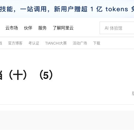
云市场
伙伴
服务
了解阿里云
践
官方博客
考认证
TIANCHI大赛
活动广场
下载
AI 特惠
数据与 API
成为产品伙伴
企业增值服务
最佳实践
价格计算器
AI 场景体
基础软件
产品伙伴合
阿里云认证
市场活动
配置报价
大模型
自助选配和估算价格
步到位
智启 AI 普惠权益
产品生态集成认证中心
企业支持计划
云上春晚
域名与网站
Qwen Audio：打造专属 AI 语音助手
千问官方 MaaS 平台，为开发者和 Agent 而生，新用户赠送 1 亿 + tokens 额度
一句话生成原生
AI Coding
阿里云Maa
2026 阿里云
云服务器 E
为企业打
数据集
Windows
大模型认证
模型
NEW
NEW
文文档（十）（5）
格式还原
值低价云产品抢先购
至高享 1亿+免费 tokens，加速 Al 应用落地
提供智能易用的域名与建站服务
Qwen-Audio-3.0-Realtime 端到端实时语音角色扮演
输入一句话想法,
智能编程，一键
安全可靠、
产品生态伙伴
专家技术服务
云上奥运之旅
弹性计算合作
阿里云中企出
手机三要素
宝塔 Linux
全部认证
价格优势
开源旗舰模型
即刻拥有 DeepSeek-V4-Pro
阿里云 OPC 创新助力计划
千问大模型
一键部署幻兽
AI 电商营销
对象存储 O
大模型
产品生态伙伴工作台
企业增值服务台
云栖战略参考
云存储合作计
云栖大会
身份实名认证
CentOS
训练营
推动算力普惠，释放技术红利
最高返9万
真正可用的 1M 上下文,一次完成代码全链路开发
快速构建应用程序和网站，即刻迈出上云第一步
轻松解锁专属 DeepSeek-V4-Pro
至高百万元 Token 补贴，加速一人公司成长
多元化、高性能、安全可靠的大模型服务
一键购买专属
从图文生成到
云上的中国
数据库合作计
活动全景
短信
Docker
图片和
自进化智能体
5 分钟轻松部署专属 QwenPaw
Token Plan 模型订阅计划
数字证书管理服务（原SSL证书）
高效搭建 AI
AI 广告创作
无影云电脑
企业成长
NEW
HOT
信息公告
看见新力量
云网络合作计
OCR 文字识别
JAVA
越聪明
证享300元代金券
全托管，含MySQL、PostgreSQL、SQL Server、MariaDB多引擎
Qwen3.8-Max 首发尝鲜，限时加量 10 倍，夜间低至2折
实现全站HTTPS，呈现可信的WEB访问
从聊天伙伴进化为能主动干活的本地数字员工
图文、视频一
随时随地安
魔搭 Mode
Kimi-K3
HappyHors
NEW
loud
服务实践
官网公告
金融模力时刻
Salesforce O
版
发票查验
全能环境
Claude Code + GStack 打造工程团队
千问办公，限时限量积分加倍
Qoder
低代码高效构
AI 建站
短信服务
型
NEW
作计划
Kimi 最新旗舰模型，长程编程与推理利器
让文字生成流
计划
创新中心
魔搭 ModelSc
健康状态
理服务
让AI从“聊天伙伴”进化为能干活的“数字员工”
安装技能 GStack，拥有专属 AI 工程团队
你的AI工作搭子，覆盖日常办公高频场景
面向真实软件的智能体编程平台
0 代码专业建
客户案例
天气预报查询
操作系统
态合作计划