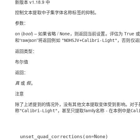
新版本 v1.18.9 中
控制文本提取中子集字体名称标签的抑制。
参数：
on
(
bool
) – 如果省略 /
，则返回当前设置。评估为
None
True
和“rawjson”将返回例如
，否则仅
"NOHSJV+Calibri-Light"
返回类型：
布尔值
返回：
真
或
假
。
注意
除了上述提到的情况外，没有其他文本提取变体受到影响。对于基于 MuP
称
，甚至只提取
family
名称 - 在本例中是
"Calibri-Light"
Cal
unset_quad_corrections(on=None)