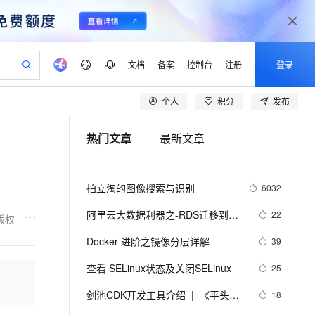
文档
备案
控制台
注册
登录
个人
积分
发布
验
作计划
器
AI 活动
专业服务
服务伙伴合作计划
开发者社区
加入我们
产品动态
服务平台百炼
阿里云 OPC 创新助力计划
热门文章
最新文章
一站式生成采购清单，支持单品或批量购买
可编辑精美 PPT 文稿
S产品伙伴计划（繁花）
峰会
CS
造的大模型服务与应用开发平台
Agency Agents：拥有专属领域专家
AI 生产力先锋
Al MaaS 服务伙伴赋能合作
域名
博文
Careers
至高可申请百万元
Qwen3.8-Max 模型上线
 轻松生成专业的 PPT
开启高性价比 AI 编程新体验
弹性可伸缩的云计算服务
先锋实践拓展 AI 生产力的边界
多领域专家智能体,一键组建 AI 虚拟交付团队
Token 补贴，五大权
计划
海大会
伙伴信用分合作计划
商标
问答
社会招聘
拍立淘的图像搜索与识别
6032
益加速 OPC 成功
帕鲁游戏服务器
SS
HappyHorse 打造一站式影视创作平台
飞天发布时刻
HOT
Open Search 向量检索版支
划
备案
电子书
校园招聘
联机服务器，轻松开启游戏
视频创作，一键激活电商全链路生产力
稳定、安全、高性价比、高性能的云存储服务
所见，即是所愿
持视频检索 Pipeline 功能
可视化编排打通从文字构思到成片全链路闭环
更多支持
阿里云大数据利器之-RDS迁移到
22
版权
划
公司注册
镜像站
视频生成
语音识别与合成
Maxcompute实现动态分区
 智能体与工作流应用
漫剧工坊：一站式动画创作平台
AI 实训营
应用身份服务 (IDaaS)
Docker 进阶之镜像分层详解
39
合作伙伴培训与认证
划
上云迁移
站生成，高效打造优质广告素材
全接入的云上超级电脑
通过阿里云百炼高效搭建AI应用,助力高效开发
快速生产连贯的高质量长漫剧
从基础到进阶，Agent 创客手把手教你
OpenClaw 管理能力上线
lScope
我要反馈
e-1.1-T2V
Qwen3-TTS-Flash
查看 SELinux状态及关闭SELinux
25
查询合作伙伴
n Alibaba Cloud ISV 合作
代维服务
建企业门户网站
10 分钟搭建微信、支付宝小程序
MaxCompute MaxFrame 提
畅细腻的高质量视频
离线语音合成大模型，多语言方言自适应，低延迟高稳定
创新加速
剑池CDK开发工具介绍  |  《平头哥
ope
登录合作伙伴管理后台
18
我要建议
站，无忧落地极速上线
以可视化方式快速构建移动和 PC 门户网站
国内短信简单易用，安全可靠，秒级触达，全球覆盖200+国家和地区。
高效部署网站，快速应用到小程序
供自动弹性内存功能
剑池CDK快速上手指南》第一章