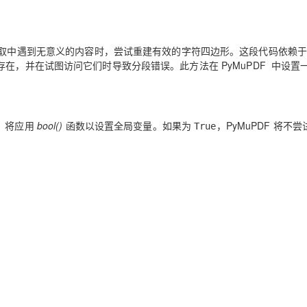
取中遇到无意义的内容时，尝试重建有效的字符四边形。这段代码依赖于
情况下不存在，并在试图访问它们时导致分段错误。此方法在 PyMuPDF 中设置
，将应用
bool()
函数以设置全局变量。如果为
，PyMuPDF 将不
True
。