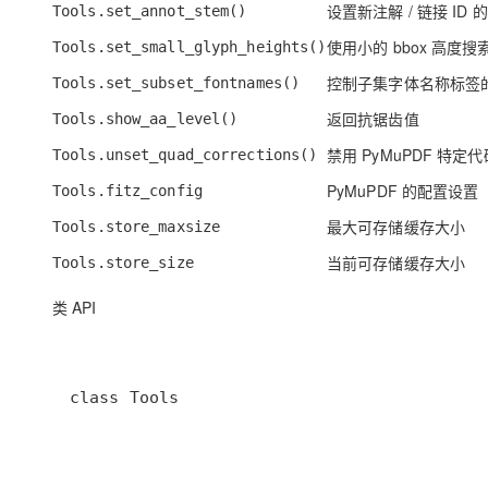
设置新注解 / 链接 ID 
大模型解决方案
Tools.set_annot_stem()
迁移与运维管理
使用小的 bbox 高度
Tools.set_small_glyph_heights()
快速部署 Dify，高效搭建 
控制子集字体名称标签
Tools.set_subset_fontnames()
专有云
返回抗锯齿值
Tools.show_aa_level()
10 分钟在聊天系统中增加
禁用 PyMuPDF 特定代
Tools.unset_quad_corrections()
PyMuPDF 的配置设置
Tools.fitz_config
最大可存储缓存大小
Tools.store_maxsize
当前可存储缓存大小
Tools.store_size
类 API
class Tools