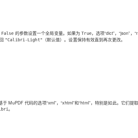
或
的参数设置一个全局变量。如果为
，选项“dict”，“json”，“ra
False
True
返回
（默认值）。设置保持有效直到再次更改。
"Calibri-Light"
DF 代码的选项“xml”，“xhtml”和“html”，特别是如此。它们提
。
ibri