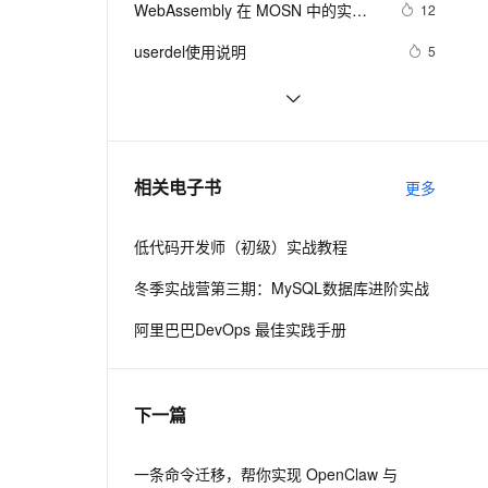
安全
WebAssembly 在 MOSN 中的实践 - 
我要投诉
e-1.1-I2V
Cosyvoice-V3-Flash
12
PolarDB
上云场景组合购
Milvus 弹性伸缩功能新增节
伴
基础框架篇
漫剧创作，剧本、分镜、视频高效生成
100%兼容MySQL、PostgreSQL，兼容Oracle，支持集中和分布式
覆盖90%+业务场景，专享组合折扣价
点支持范围
畅自然，细节丰富
高表现力语音合成大模型，语音克隆听感自然
VPN
userdel使用说明
5
ernetes 版 ACK
云聚AI 严选权益
AI 原生数据库服务发布
SSL 证书
自己看系统的“系统还原”
14
2V
Fun-ASR
，一键激活高效办公新体验
理容器应用的 K8s 服务
精选AI产品，从模型到应用全链提效
Agent 数据网关
文戏情感细腻自然，动作戏激烈拳拳到肉，实现更强表演能力
支持中英文自由切换，具备更强的噪声鲁棒性
堡垒机
AngularJS 五大特性，加快 Web 应
10
AI 用量加速计划
云原生数据库 PolarDB
用开发
防火墙
、识别商机，让客服更高效、服务更出色。
WPF游戏开发——小鸡快跑
新老同享，达量后返
Agentic Database 发布
5
相关电子书
更多
主机安全
应用
低代码开发师（初级）实战教程
千问办公
NEW
AI 应用及服务市场
的智能体编程平台
一站式AI生产力平台
冬季实战营第三期：MySQL数据库进阶实战
AI 应用
伶鹊
阿里巴巴DevOps 最佳实践手册
企业级人与Agent协作平台，接入和调度多个数字员工
智能客服平台，对话机器人、对话分析、智能外呼
大模型
大模型服务平台百炼 - 全妙
自然语言处理
下一篇
应用创作平台
多模态内容创作工具，已接入 DeepSeek
数据标注
机器学习
一条命令迁移，帮你实现 OpenClaw 与