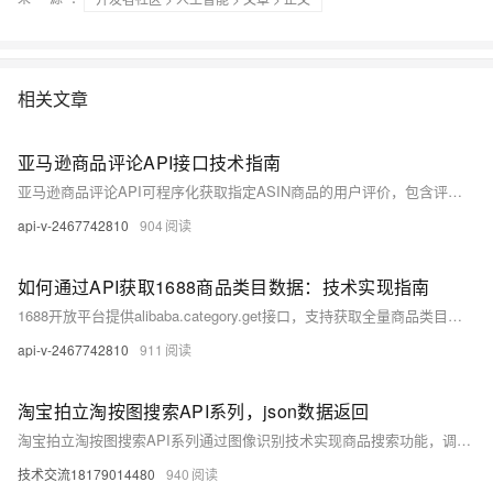
相关文章
亚马逊商品评论API接口技术指南
亚马逊商品评论API可程序化获取指定ASIN商品的用户评价，包含评分、内容、时间等结构化数据。需企业认证并遵守使用协议，日调用上限500次。支持分页与排序查询，适用于竞品分析、口碑监测等场景，结合SP-API可构建完整电商数据方案。（238字）
api-v-2467742810
904
如何通过API获取1688商品类目数据：技术实现指南
1688开放平台提供alibaba.category.get接口，支持获取全量商品类目树。RESTful架构，返回JSON数据，含类目ID、名称、层级等信息。需注册账号、创建应用并授权。请求需签名认证，QPS限10次，建议缓存更新周期≥24小时。
api-v-2467742810
911
淘宝拍立淘按图搜索API系列，json数据返回
淘宝拍立淘按图搜索API系列通过图像识别技术实现商品搜索功能，调用后返回的JSON数据包含商品标题、图片链接、价格、销量、相似度评分等核心字段，支持分页和详细商品信息展示。以下是该API接口返回的JSON数据示例及详细解析：
技术交流18179014480
940