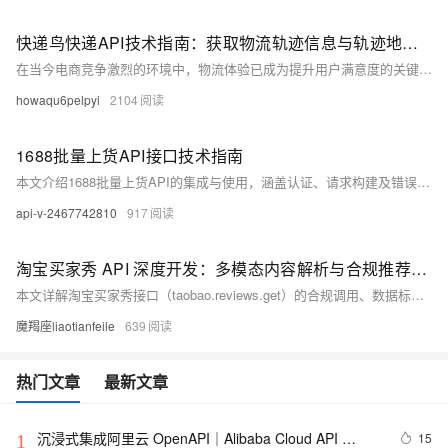
快递鸟快递API技术指南：获取物流轨迹信息与轨迹地图的解决方案
在当今电商竞争激烈的环境中，物流体验已成为提升用户满意度的关键因素。研究表明，超过 75% 的消费者会因物流信息不透明而放弃下单。
howaqu6pelpyi
2104
1688批量上货API接口技术指南
本文介绍1688批量上货API的集成与使用，涵盖认证、请求构建及错误处理。通过Python示例代码，助您实现商品信息批量上传，提升电商运营效率。
api-v-2467742810
917
淘宝买家秀 API 深度开发：多模态内容解析与合规推荐技术拆解
本文详解淘宝买家秀接口（taobao.reviews.get）的合规调用、数据标准化与智能推荐全链路方案。涵盖权限申请、多模态数据清洗、情感分析、混合推荐模型及缓存优化，助力开发者提升审核效率60%、商品转化率增长28%，实现UGC数据高效变现。
魔羯座liaotianfeile
639
热门文章
最新文章
沉浸式集成阿里云 OpenAPI｜Alibaba Cloud API 
15
1