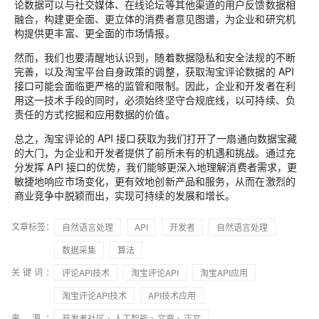
论数据可以与社交媒体、在线论坛等其他渠道的用户反馈数据相
融合，构建更全面、更立体的消费者意见图谱，为企业和研究机
构提供更丰富、更全面的市场情报。
然而，我们也要清醒地认识到，随着数据隐私和安全法规的不断
完善，以及淘宝平台自身政策的调整，获取淘宝评论数据的 API
接口可能会面临更严格的监管和限制。因此，企业和开发者在利
用这一技术手段的同时，必须始终坚守合规底线，以可持续、负
责任的方式挖掘和应用数据的价值。
总之，淘宝评论的 API 接口获取为我们打开了一扇通向数据宝藏
的大门，为企业和开发者提供了前所未有的机遇和挑战。通过充
分发挥 API 接口的优势，我们能够更深入地理解消费者需求，更
敏捷地响应市场变化，更有效地创新产品和服务，从而在激烈的
商业竞争中脱颖而出，实现可持续的发展和增长。
文章标签：
自然语言处理
API
开发者
自然语言处理
数据采集
算法
关键词：
评论API技术
淘宝评论API
淘宝API应用
淘宝评论API技术
API技术应用
来 源：
开发者社区
>
人工智能
>
文章
> 正文