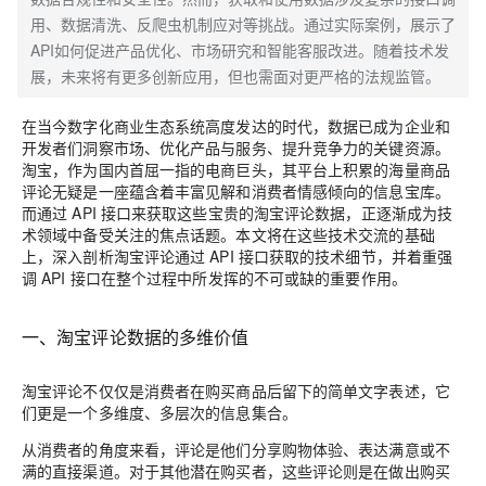
用、数据清洗、反爬虫机制应对等挑战。通过实际案例，展示了
API如何促进产品优化、市场研究和智能客服改进。随着技术发
展，未来将有更多创新应用，但也需面对更严格的法规监管。
在当今数字化商业生态系统高度发达的时代，数据已成为企业和
开发者们洞察市场、优化产品与服务、提升竞争力的关键资源。
淘宝，作为国内首屈一指的电商巨头，其平台上积累的海量商品
评论无疑是一座蕴含着丰富见解和消费者情感倾向的信息宝库。
而通过 API 接口来获取这些宝贵的淘宝评论数据，正逐渐成为技
术领域中备受关注的焦点话题。本文将在这些技术交流的基础
上，深入剖析淘宝评论通过 API 接口获取的技术细节，并着重强
调 API 接口在整个过程中所发挥的不可或缺的重要作用。
一、淘宝评论数据的多维价值
淘宝评论不仅仅是消费者在购买商品后留下的简单文字表述，它
们更是一个多维度、多层次的信息集合。
从消费者的角度来看，评论是他们分享购物体验、表达满意或不
满的直接渠道。对于其他潜在购买者，这些评论则是在做出购买