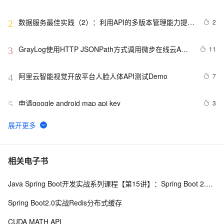
Toolkit for VS Code
数据服务最佳实践（2）：利用API的多版本管理能力提升
2
2
API管理效率【Dataphin V3.11】
GrayLog使用HTTP JSONPath方式调用微步在线云API
11
3
识别威胁IP
阿里云智能视觉开放平台人脸人体API测试Demo
7
4
申请google android map api key
3
5
透过【百度地图API】分析双闭包问题
5
6
Apifox对比Apipost：2025年推荐的API协作工具
17
7
相关电子书
Java Spring Boot开发实战系列课程【第15讲】：Spring Boot 2.0 API与Spring REST Docs实战
使用ort.js的create方法加载onnx模型报错：Fetch API 
5
8
cannot load file…… URL scheme “file“ is not supported.
Spring Boot2.0实战Redis分布式缓存
091030 T 焦点在外，框架API设计
5
9
CUDA MATH API